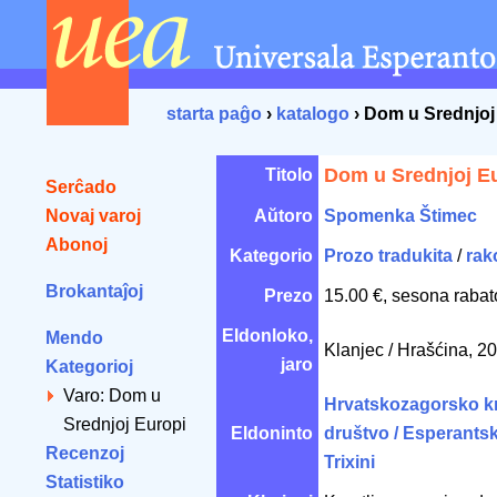
starta paĝo
›
katalogo
› Dom u Srednjoj
Dom u Srednjoj E
Titolo
Serĉado
Novaj varoj
Aŭtoro
Spomenka Štimec
Abonoj
Kategorio
Prozo tradukita
/
rak
Brokantaĵoj
Prezo
15.00 €, sesona rabat
Eldonloko,
Mendo
Klanjec / Hrašćina, 2
jaro
Kategorioj
Varo: Dom u
Hrvatskozagorsko k
Srednjoj Europi
Eldoninto
društvo / Esperants
Recenzoj
Trixini
Statistiko