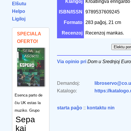
Klarigoj
Kroatlingva enrigardo 
Elŝutu
Helpo
ISBN/ISSN
9789537609245
Ligiloj
Formato
283 paĝoj, 21 cm
Recenzoj
Recenzoj mankas.
SPECIALA
OFERTO!
Via opinio pri
Dom u Srednjoj Euro
Demandoj:
libroservo@co.u
Katalogo:
https://katalogo
Esenca parto de
ĉiu UK estas la
starta paĝo
::
kontaktu nin
muziko. Grupo
Sepa
kaj