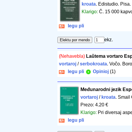
kroata
. Edistudio. Pisa.
Klarigo:
Ĉ. 15 000 kapvo
legu pli
ekz.
(Nehavebla)
Laŭtema vortaro Esp
vortaroj
/
serbokroata
. Voĉo. Bor
legu pli
Opinioj
(1)
Međunarodni jezik Esp
vortaroj
/
kroata
. Smail
Prezo: 4.20 €
Klarigo:
Pri diversaj asp
legu pli