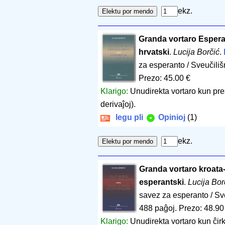
ekz.
Granda vortaro Esperan
hrvatski
.
Lucija Borčić
.
za esperanto / Sveučili
Prezo: 45.00 €
Klarigo:
Unudirekta vortaro kun pre
derivaĵoj).
legu pli
Opinioj
(1)
ekz.
Granda vortaro kroata-
esperantski
.
Lucija Bor
savez za esperanto / Sv
488 paĝoj
.
Prezo: 48.90
Klarigo:
Unudirekta vortaro kun ĉir