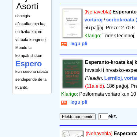
Asorti
(Nehavebla)
Esperanto
dancigis
vortaroj
/
serbokroata 
aŭskultantojn kaj
56 paĝoj
.
Prezo: 2.70 €
en fizika kaj en
Klarigo:
Tridek lecionoj,
virtuala kongresoj.
legu pli
Mendu la
kompaktdiskon
Espero
Esperanto-kroata kaj 
hrvatski i hrvatsko-espe
kun sesona rabato
Pleadin
.
Lerniloj, vorta
sendepende de la
(11a eld)
.
186 paĝoj
.
Pr
kvanto.
Klarigo:
Poŝformata vortaro kun 10 
legu pli
ekz.
(Nehavebla)
Esperanto