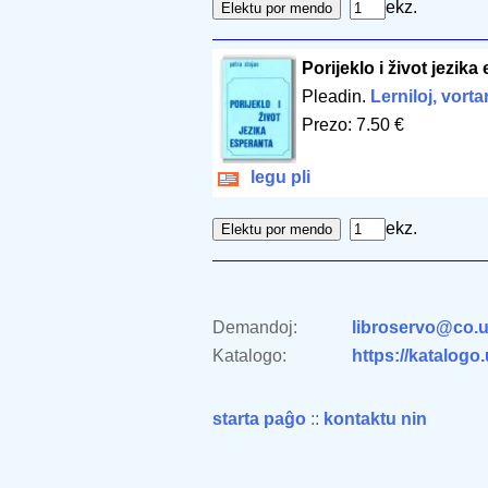
ekz.
Porijeklo i život jezika
Pleadin.
Lerniloj, vorta
Prezo: 7.50 €
legu pli
ekz.
Demandoj:
libroservo@co.u
Katalogo:
https://katalogo
starta paĝo
::
kontaktu nin