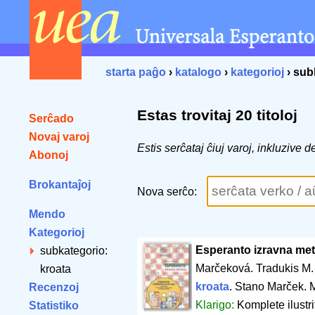
starta paĝo
›
katalogo
›
kategorioj
› sub
Estas trovitaj 20 titoloj
Serĉado
Novaj varoj
Estis serĉataj ĉiuj varoj, inkluzive
Abonoj
Brokantaĵoj
Nova serĉo:
Mendo
Kategorioj
Esperanto izravna me
subkategorio:
Marčeková. Tradukis M.
kroata
kroata
. Stano Marček. 
Recenzoj
Klarigo:
Komplete ilustr
Statistiko