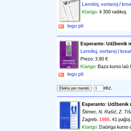
Lerniloj, vortaroj
/
kro
Klarigo:
4 300 radikoj.
legu pli
Esperanto: Udžbenik 
Lerniloj, vortaroj
/
kroa
Prezo: 3.90 €
Klarigo:
Baza kurso laŭ 
legu pli
ekz.
Esperanto: Udžbenik 
Štimec, N. Rašić, Z. Tiš
Zagreb.
1986
.
41 paĝoj
Klarigo:
Daŭriga kurso 