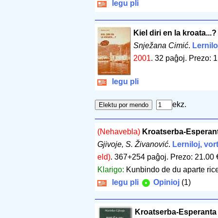
legu pli
Kiel diri en la kroata...?
Snježana Cimić
.
Lernilo
2001
.
32 paĝoj
.
Prezo: 1
legu pli
ekz.
(Nehavebla)
Kroatserba-Esperant
Gjivoje, S. Živanović
.
Lerniloj, vor
eld)
.
367+254 paĝoj
.
Prezo: 21.00 
Klarigo:
Kunbindo de du aparte rice
legu pli
Opinioj
(1)
Kroatserba-Esperanta 