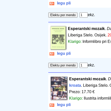
legu pli
ekz.
Esperantski mozaik
.
Da
Liberiga Stelo. Osijek.
2
Klarigo:
Informlibro pri 
legu pli
ekz.
Esperantski mozaik
.
D
kroata
. Liberiga Stelo. 
Prezo: 17.70 €
Klarigo:
Ilustrita informl
legu pli