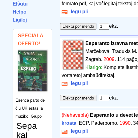
formato pdf, kaj voĉlegitaj tekstoj 
Elŝutu
legu pli
Helpo
Ligiloj
ekz.
SPECIALA
Esperanto izravna me
OFERTO!
Marčeková. Tradukis M.
Zagreb.
2009
.
114 paĝo
Klarigo:
Komplete ilustri
vortaretoj ambaŭdirektaj.
legu pli
ekz.
Esenca parto de
ĉiu UK estas la
(Nehavebla)
Esperanto u devet le
muziko. Grupo
kroata
. ECP. Paderborno.
1990
.
34
Sepa
legu pli
kaj