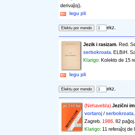
derivaĵoj).
legu pli
ekz.
Jezik i rasizam
. Red. S
serbokroata
. ELBiH. S
Klarigo:
Kolekto de 15 re
legu pli
ekz.
(Nehavebla)
Jezični im
vortaroj
/
serbokroata
Zagreb.
1986
.
82 paĝoj
Klarigo:
11 referaĵoj de 