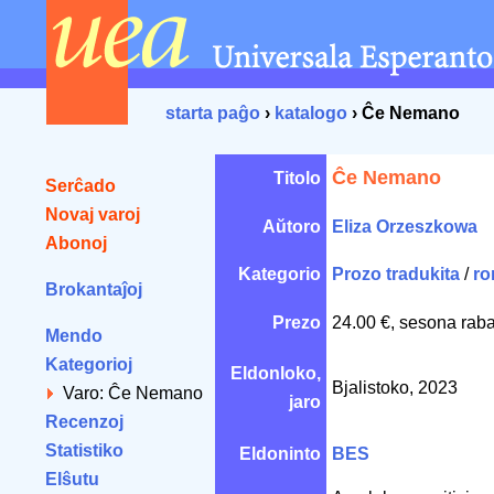
starta paĝo
›
katalogo
› Ĉe Nemano
Ĉe Nemano
Titolo
Serĉado
Novaj varoj
Aŭtoro
Eliza Orzeszkowa
Abonoj
Kategorio
Prozo tradukita
/
ro
Brokantaĵoj
Prezo
24.00 €, sesona raba
Mendo
Kategorioj
Eldonloko,
Bjalistoko, 2023
Varo: Ĉe Nemano
jaro
Recenzoj
Statistiko
Eldoninto
BES
Elŝutu