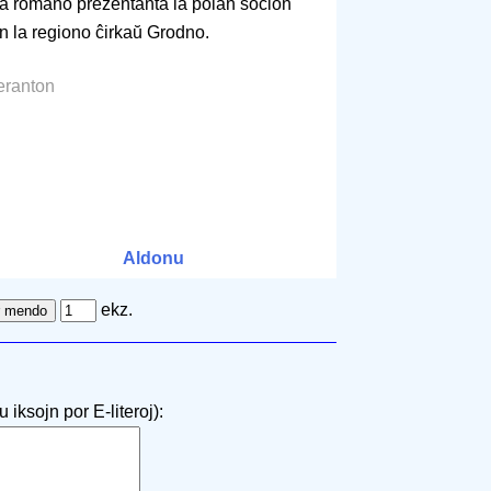
a romano prezentanta la polan socion
en la regiono ĉirkaŭ Grodno.
eranton
Aldonu
ekz.
 iksojn por E-literoj):