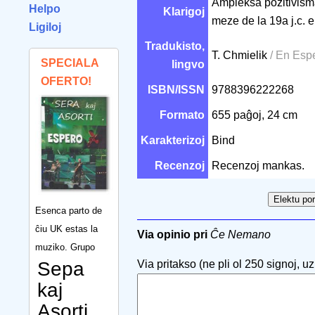
Ampleksa pozitivism
Helpo
Klarigoj
meze de la 19a j.c. 
Ligiloj
Tradukisto,
T. Chmielik
/ En Esp
SPECIALA
lingvo
OFERTO!
ISBN/ISSN
9788396222268
Formato
655 paĝoj, 24 cm
Karakterizoj
Bind
Recenzoj
Recenzoj mankas.
Esenca parto de
ĉiu UK estas la
Via opinio pri
Ĉe Nemano
muziko. Grupo
Sepa
Via pritakso (ne pli ol 250 signoj, uzu
kaj
Asorti