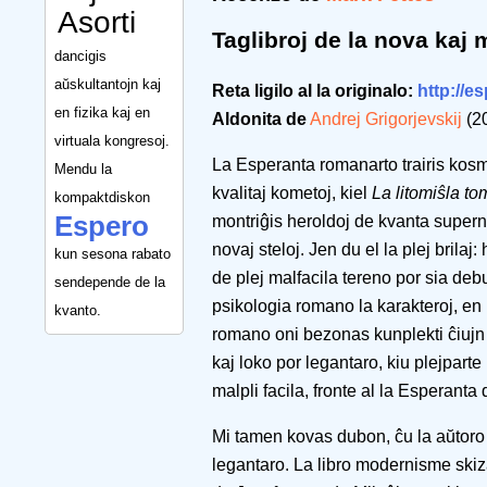
Asorti
Taglibroj de la nova kaj
dancigis
aŭskultantojn kaj
Reta ligilo al la originalo:
http://es
en fizika kaj en
Aldonita de
Andrej Grigorjevskij
(2
virtuala kongresoj.
La Esperanta romanarto trairis kosm
Mendu la
kvalitaj kometoj, kiel
La litomiŝla t
kompaktdiskon
Espero
montriĝis heroldoj de kvanta super
novaj steloj. Jen du el la plej brilaj:
kun sesona rabato
de plej malfacila tereno por sia deb
sendepende de la
psikologia romano la karakteroj, en 
kvanto.
romano oni bezonas kunplekti ĉiujn tr
kaj loko por legantaro, kiu plejparte
malpli facila, fronte al la Esperanta
Mi tamen kovas dubon, ĉu la aŭtoro
legantaro. La libro modernisme skiz