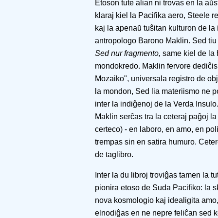
Etoson tute alian ni trovas en la aŭs
klaraj kiel la Pacifika aero, Steele
kaj la apenaŭ tuŝitan kulturon de la
antropologo Barono Maklin. Sed tiu
Sed nur fragmento,
same kiel de la 
mondokredo. Maklin fervore dediĉis
Mozaiko", universala registro de obj
la mondon, Sed lia materiismo ne po
inter la indiĝenoj de la Verda Insulo.
Maklin serĉas tra la ceteraj paĝoj l
certeco) - en laboro, en amo, en polit
trempas sin en satira humuro. Ceter
de taglibro.
Inter la du libroj troviĝas tamen la 
pionira etoso de Suda Pacifiko: la 
nova kosmologio kaj idealigita amo, 
elnodiĝas en ne nepre feliĉan sed k