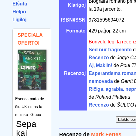
Biografia romano pri 
Elŝutu
Klarigoj
la 19a jarcento.
Helpo
Ligiloj
ISBN/ISSN
9781595694072
Formato
429 paĝoj, 22 cm
SPECIALA
Bonvolu legi la recen
OFERTO!
Sed nur fragmento
d
Recenzo
de
Jorge C
Aj, Maklin!
de
Poul T
Recenzoj
Esperantisma roman
nemovada
de
Gerrit 
Riĉiga, agrabla, nepr
de
Roland Platteau
Esenca parto de
Recenzo
de
ŜULCO R
ĉiu UK estas la
muziko. Grupo
Sepa
kaj
Recenzo de
Mark Fettes