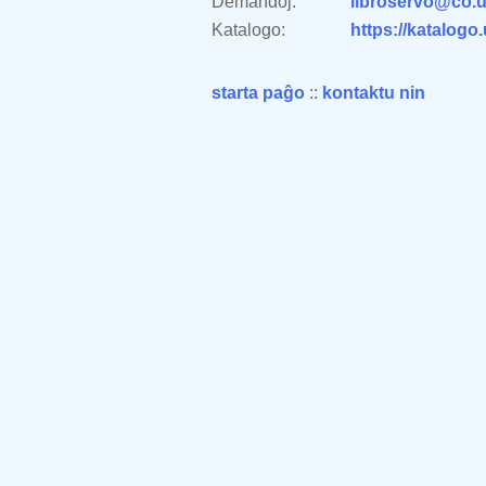
Demandoj:
libroservo@co.u
Katalogo:
https://katalogo
starta paĝo
::
kontaktu nin