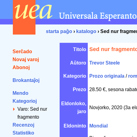
starta paĝo
›
katalogo
› Sed nur fragme
Sed nur fragment
Titolo
Serĉado
Novaj varoj
Aŭtoro
Trevor Steele
Abonoj
Kategorio
Prozo originala
/
rom
Brokantaĵoj
Prezo
28.50 €, sesona rabat
Mendo
Kategorioj
Eldonloko,
Novjorko, 2020 (3a el
Varo: Sed nur
jaro
fragmento
Recenzoj
Eldoninto
Mondial
Statistiko