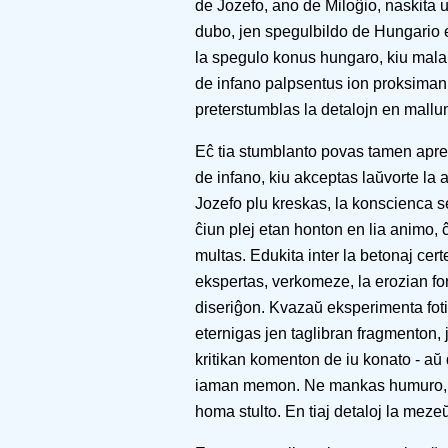
de Jozefo, ano de Miloĝio, naskita u
dubo, jen spegulbildo de Hungario en
la spegulo konus hungaro, kiu malan
de infano palpsentus ion proksiman
preterstumblas la detalojn en mallu
Eĉ tia stumblanto povas tamen aprez
de infano, kiu akceptas laŭvorte la 
Jozefo plu kreskas, la konscienca 
ĉiun plej etan honton en lia animo, 
multas. Edukita inter la betonaj ce
ekspertas, verkomeze, la erozian for
diseriĝon. Kvazaŭ eksperimenta foti
eternigas jen taglibran fragmenton,
kritikan komenton de iu konato - aŭ 
iaman memon. Ne mankas humuro, aŭ
homa stulto. En tiaj detaloj la mez