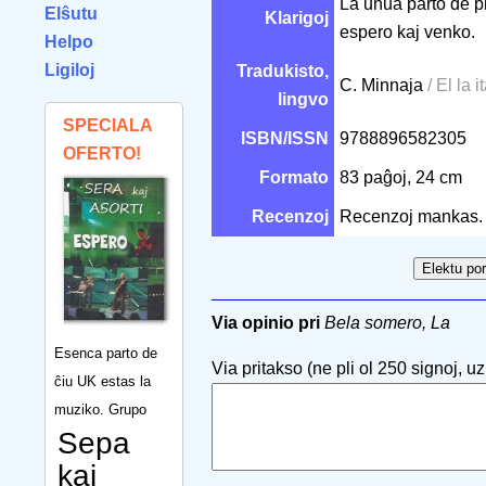
La unua parto de pr
Elŝutu
Klarigoj
espero kaj venko.
Helpo
Ligiloj
Tradukisto,
C. Minnaja
/ El la i
lingvo
SPECIALA
ISBN/ISSN
9788896582305
OFERTO!
Formato
83 paĝoj, 24 cm
Recenzoj
Recenzoj mankas.
Via opinio pri
Bela somero, La
Esenca parto de
Via pritakso (ne pli ol 250 signoj, uzu
ĉiu UK estas la
muziko. Grupo
Sepa
kaj