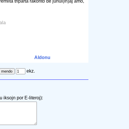
emiita triparta rakonto de junul(in)aj amo,
tala
Aldonu
ekz.
 iksojn por E-literoj):