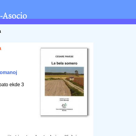
a
a
romanoj
bato ekde 3