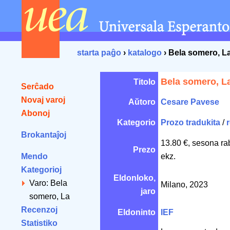
starta paĝo
›
katalogo
› Bela somero, L
Bela somero, L
Titolo
Serĉado
Novaj varoj
Aŭtoro
Cesare Pavese
Abonoj
Kategorio
Prozo tradukita
/
Brokantaĵoj
13.80 €, sesona ra
Prezo
Mendo
ekz.
Kategorioj
Eldonloko,
Varo: Bela
Milano, 2023
jaro
somero, La
Recenzoj
Eldoninto
IEF
Statistiko