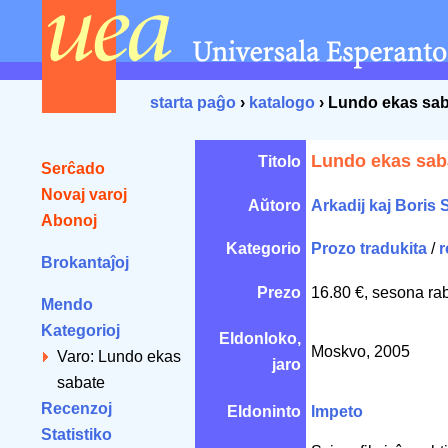
starta paĝo
›
katalogo
› Lundo ekas sa
Lundo ekas sab
Titolo
Serĉado
Novaj varoj
Aŭtoro
Arkadij kaj Boris 
Abonoj
Kategorio
Prozo tradukita
/
r
Brokantaĵoj
Prezo
16.80 €, sesona ra
Mendo
Kategorioj
Eldonloko,
Moskvo, 2005
Varo: Lundo ekas
jaro
sabate
Recenzoj
Eldoninto
Impeto
Statistiko