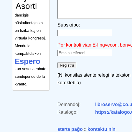
Asorti
dancigis
aŭskultantojn kaj
Subskribo:
en fizika kaj en
virtuala kongresoj.
Por kontroli vian E-lingvecon, bonv
Mendu la
kompaktdiskon
Espero
kun sesona rabato
(Ni konsilas atente relegi la tekston
sendepende de la
korektebla)
kvanto.
Demandoj:
libroservo@co.u
Katalogo:
https://katalogo
starta paĝo
::
kontaktu nin