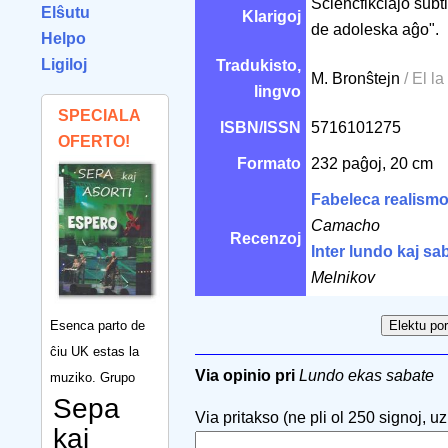
Sciencfikciaĵo subt
Elŝutu
Klarigoj
de adoleska aĝo".
Helpo
Ligiloj
Tradukisto,
M. Bronŝtejn
/ El la
lingvo
SPECIALA
ISBN/ISSN
5716101275
OFERTO!
Formato
232 paĝoj, 20 cm
Fabeleca realism
Camacho
Recenzoj
Inter lundo kaj sa
Melnikov
Esenca parto de
ĉiu UK estas la
Via opinio pri
Lundo ekas sabate
muziko. Grupo
Sepa
Via pritakso (ne pli ol 250 signoj, uzu
kaj