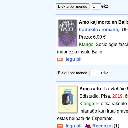
ekz.
Amo kaj morto en Bali
tradukita
/
romanoj
. U
Prezo: 6.00 €
Klarigo:
Sociologie fasci
indonezia insulo Balio.
legu pli
ekz.
Amo-rado, La
.
Bobbie 
Edistudio. Pisa.
2019
.
6
Klarigo:
Erotika rakonto 
infanaĝo kun fruaj grav
estas helpata de Esperanto.
legu pli
Recenzoj
(1)