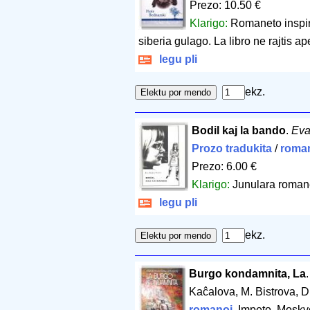
Prezo: 10.50 €
Klarigo:
Romaneto inspirit
siberia gulago. La libro ne rajtis 
legu pli
ekz.
Bodil kaj la bando
.
Eva
Prozo tradukita
/
roma
Prezo: 6.00 €
Klarigo:
Junulara roman
legu pli
ekz.
Burgo kondamnita, La
Kaĉalova, M. Bistrova, D
romanoj
. Impeto. Mosk