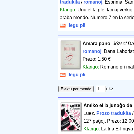
tradukita
/
romanoj
. Esprima. Sa
Klarigo:
Unu el la plej famaj verkoj
araba mondo. Numero 7 en la serio 
legu pli
Amara pano
.
József Da
romanoj
. Dana Laboris
Prezo: 1.50 €
Klarigo:
Romano pri mal
legu pli
ekz.
Amiko el la junaĝo de 
Luez.
Prozo tradukita
127 paĝoj
.
Prezo: 12.00
Klarigo:
La tria E-lingv