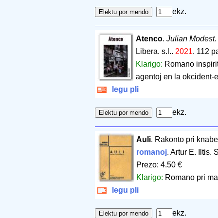
ekz.
Atenco
.
Julian Modest
Libera. s.l..
2021
.
112 p
Klarigo:
Romano inspirit
agentoj en la okcident-e
legu pli
ekz.
Auli
. Rakonto pri knabe
romanoj
. Artur E. Iltis
Prezo: 4.50 €
Klarigo:
Romano pri mal
legu pli
ekz.