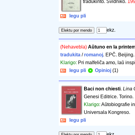
tradukinto. Svidniko.
19
legu pli
ekz.
(Nehavebla)
Aŭtuno en la printe
tradukita
/
romanoj
. EPĈ. Beijing
Klarigo:
Pri malfeliĉa amo, laŭ ins
legu pli
Opinioj
(1)
Baci non chiesti
.
Lina 
Genesi Editrice. Torino.
Klarigo:
Aŭtobiografie i
Universala Kongreso.
legu pli
ekz.