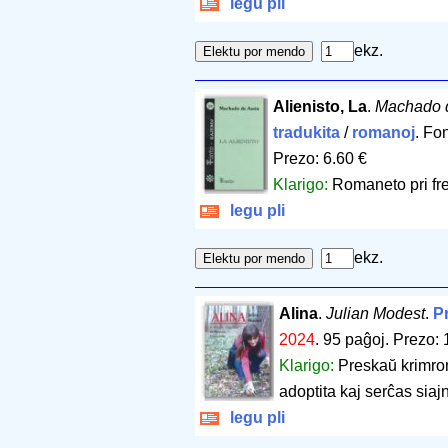
legu pli
ekz.
Alienisto, La
.
Machado 
tradukita
/
romanoj
. Fo
Prezo: 6.60 €
Klarigo:
Romaneto pri fre
legu pli
ekz.
Alina
.
Julian Modest
.
Pr
2024
.
95 paĝoj
.
Prezo: 
Klarigo:
Preskaŭ krimrom
adoptita kaj serĉas siajn
legu pli