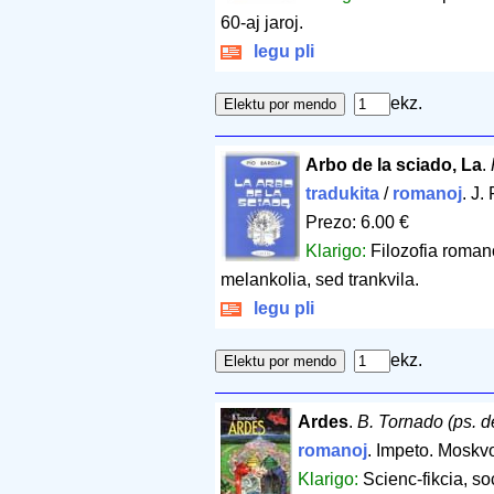
60-aj jaroj.
legu pli
ekz.
Arbo de la sciado, La
.
tradukita
/
romanoj
. J
Prezo: 6.00 €
Klarigo:
Filozofia romano
melankolia, sed trankvila.
legu pli
ekz.
Ardes
.
B. Tornado (ps. d
romanoj
. Impeto. Moskv
Klarigo:
Scienc-fikcia, so