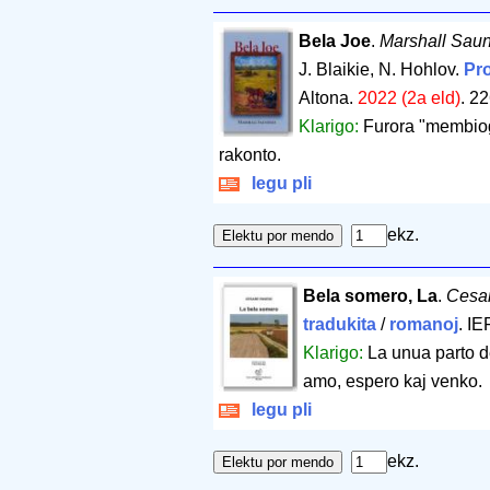
Bela Joe
.
Marshall Sau
J. Blaikie, N. Hohlov.
Pro
Altona.
2022 (2a eld)
.
22
Klarigo:
Furora "membiogr
rakonto.
legu pli
ekz.
Bela somero, La
.
Cesa
tradukita
/
romanoj
. IE
Klarigo:
La unua parto de
amo, espero kaj venko.
legu pli
ekz.