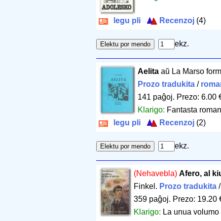
legu pli
Recenzoj
(4)
ekz.
Aelita
aŭ La Marso form
Prozo tradukita
/
roma
141 paĝoj
.
Prezo: 6.00 
Klarigo:
Fantasta romano
legu pli
Recenzoj
(2)
ekz.
(Nehavebla)
Afero, al ki
Finkel.
Prozo tradukita
359 paĝoj
.
Prezo: 19.20 
Klarigo:
La unua volumo e