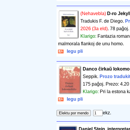
(Nehavebla)
D-ro Jekyl
Tradukis F. de Diego.
Pr
2026 (3a eld)
.
78 paĝoj
Klarigo:
Fantazia romane
malmorala flankoj de unu homo.
legu pli
Danco ĉirkaŭ lokomo
Seppik.
Prozo traduki
175 paĝoj
.
Prezo: 4.20
Klarigo:
Pri la estona 
legu pli
ekz.
Daniel Stein, interpreta