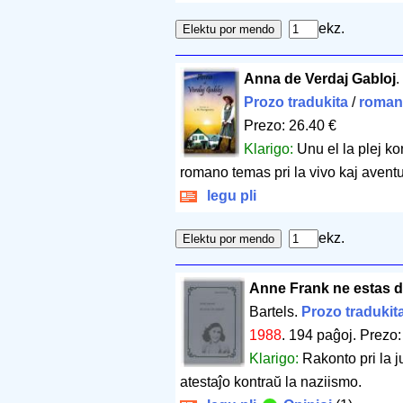
ekz.
Anna de Verdaj Gabloj
Prozo tradukita
/
roman
Prezo: 26.40 €
Klarigo:
Unu el la plej ko
romano temas pri la vivo kaj aventur
legu pli
ekz.
Anne Frank ne estas d
Bartels.
Prozo tradukit
1988
.
194 paĝoj
.
Prezo:
Klarigo:
Rakonto pri la j
atestaĵo kontraŭ la naziismo.