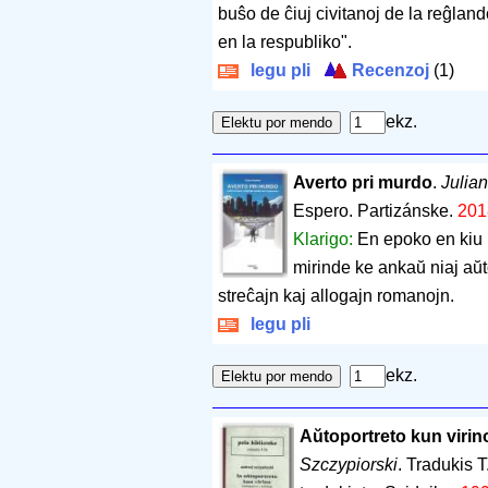
buŝo de ĉiuj civitanoj de la reĝlan
en la respubliko".
legu pli
Recenzoj
(1)
ekz.
Averto pri murdo
.
Julia
Espero. Partizánske.
201
Klarigo:
En epoko en kiu 
mirinde ke ankaŭ niaj aŭt
streĉajn kaj allogajn romanojn.
legu pli
ekz.
Aŭtoportreto kun virin
Szczypiorski
. Tradukis 