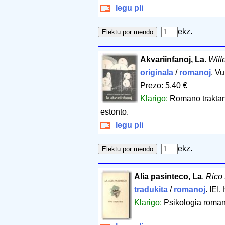
legu pli
ekz.
Akvariinfanoj, La
.
Will
originala
/
romanoj
. Vu
Prezo: 5.40 €
Klarigo:
Romano traktan
estonto.
legu pli
ekz.
Alia pasinteco, La
.
Rico 
tradukita
/
romanoj
. IEI
Klarigo:
Psikologia romano