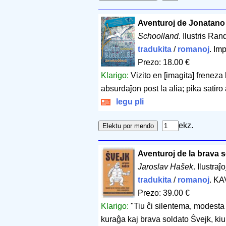
Aventuroj de Jonatano 
Schoolland
. Ilustris Ra
tradukita
/
romanoj
. Im
Prezo: 18.00 €
Klarigo:
Vizito en [imagita] freneza 
absurdaĵon post la alia; pika satiro 
legu pli
ekz.
Aventuroj de la brava 
Jaroslav Hašek
. Ilustra
tradukita
/
romanoj
. KA
Prezo: 39.00 €
Klarigo:
"Tiu ĉi silentema, modesta 
kuraĝa kaj brava soldato Ŝvejk, kiu