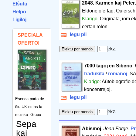
2048. Karmen kaj Peter
Elŝutu
Eldonejoferlag. Quiersch
Helpo
Klarigo:
Originala, iom e
Ligiloj
certan rolon.
legu pli
SPECIALA
OFERTO!
ekz.
7000 tagoj en Siberio
.
tradukita
/
romanoj
. SA
Klarigo:
Aŭtobiografio de
koncentrejoj.
legu pli
Esenca parto de
ĉiu UK estas la
ekz.
muziko. Grupo
Sepa
Abismoj
.
Jean Forge
.
Pr
kaj