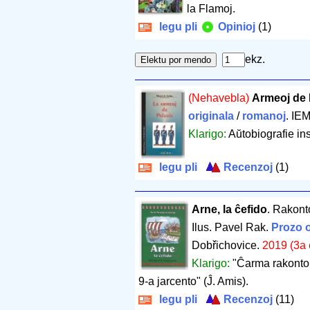
la Flamoj.
legu pli
Opinioj
(1)
ekz.
(Nehavebla)
Armeoj de 
originala
/
romanoj
. IE
Klarigo:
Aŭtobiografie in
legu pli
Recenzoj
(1)
Arne, la ĉefido
. Rakont
Ilus. Pavel Rak.
Prozo o
Dobřichovice.
2019 (3a 
Klarigo:
"Ĉarma rakonto p
9-a jarcento" (Ĵ. Amis).
legu pli
Recenzoj
(11)