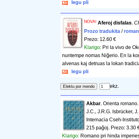
legu pli
NOVA!
Aferoj disfalas
.
C
Prozo tradukita
/
roman
Prezo: 12.60 €
Klarigo:
Pri la vivo de Ok
nuntempe nomas Niĝerio. En la kom
alvenas kaj detruas la lokan tradic
legu pli
ekz.
Akbar
. Orienta romano
J.C., J.R.G. Isbrücker, 
Internacia Cseh-Institu
215 paĝoj
.
Prezo: 3.30 
Klarigo:
Romano pri hinda imperies