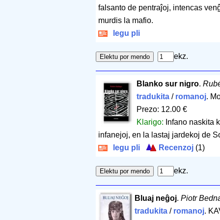
falsanto de pentraĵoj, intencas ven
murdis la mafio.
legu pli
ekz.
Blanko sur nigro
.
Rubé
tradukita
/
romanoj
. M
Prezo: 12.00 €
Klarigo:
Infano naskita 
infanejoj, en la lastaj jardekoj de 
legu pli
Recenzoj
(1)
ekz.
Bluaj neĝoj
.
Piotr Bedn
tradukita
/
romanoj
. K