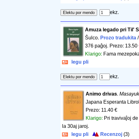
ekz.
Amuza legado pri Til' 
Ŝulco.
Prozo tradukita
376 paĝoj
.
Prezo: 13.50
Klarigo:
Fama mezepoka 
legu pli
ekz.
Animo drivas
.
Masayuk
Japana Esperanta Libro
Prezo: 11.40 €
Klarigo:
Pri travivaĵoj 
la 30aj jaroj.
legu pli
Recenzoj
(3)