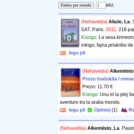
ekz.
(Nehavebla)
Aliulo, La
.
SAT. Paris.
2011
.
218 pa
Klarigo:
La sesa krimroma
intrigo, fajna priskribo de 
legu pli
(Nehavebla)
Alkemiisto
Prozo tradukita
/
roman
Prezo: 11.70 €
Klarigo:
Unu el la plej f
aventuro tra la araba mondo.
legu pli
Opinioj
(1)
Re
(Nehavebla)
Alkemiisto, La
.
Paulo