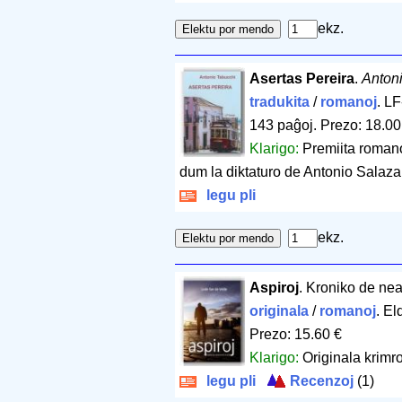
ekz.
Asertas Pereira
.
Anton
tradukita
/
romanoj
. L
143 paĝoj
.
Prezo: 18.00
Klarigo:
Premiita romano
dum la diktaturo de Antonio Salazar
legu pli
ekz.
Aspiroj
. Kroniko de ne
originala
/
romanoj
. El
Prezo: 15.60 €
Klarigo:
Originala krimro
legu pli
Recenzoj
(1)