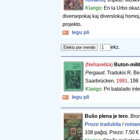
Klarigo:
En la Urbo okaz
diversepokaj kaj diverslokaj homoj, 
projekto.
legu pli
ekz.
(Nehavebla)
Buton-milit
Pergaud
. Tradukis R. B
Saarbrücken.
1991
.
198 
Klarigo:
Pri batalado inte
legu pli
Buŝo plena je tero
.
Bro
Prozo tradukita
/
roman
108 paĝoj
.
Prezo: 7.50 €