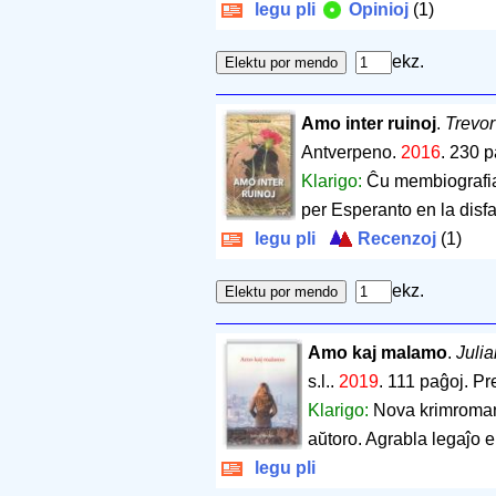
legu pli
Opinioj
(1)
ekz.
Amo inter ruinoj
.
Trevor
Antverpeno.
2016
.
230 p
Klarigo:
Ĉu membiografia
per Esperanto en la disf
legu pli
Recenzoj
(1)
ekz.
Amo kaj malamo
.
Juli
s.l..
2019
.
111 paĝoj
.
Pr
Klarigo:
Nova krimroman
aŭtoro. Agrabla legaĵo e
legu pli