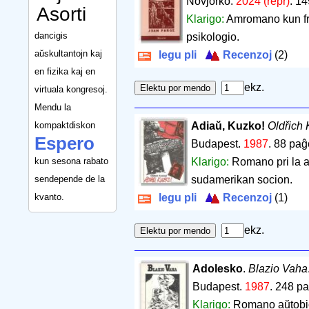
Novjorko.
2024 (repr)
.
14
Asorti
Klarigo:
Amromano kun fra
dancigis
psikologio.
aŭskultantojn kaj
legu pli
Recenzoj
(2)
en fizika kaj en
ekz.
virtuala kongresoj.
Mendu la
kompaktdiskon
Adiaŭ, Kuzko!
Oldřich 
Espero
Budapest.
1987
.
88 paĝ
kun sesona rabato
Klarigo:
Romano pri la a
sendepende de la
sudamerikan socion.
kvanto.
legu pli
Recenzoj
(1)
ekz.
Adolesko
.
Blazio Vaha
Budapest.
1987
.
248 pa
Klarigo:
Romano aŭtobio