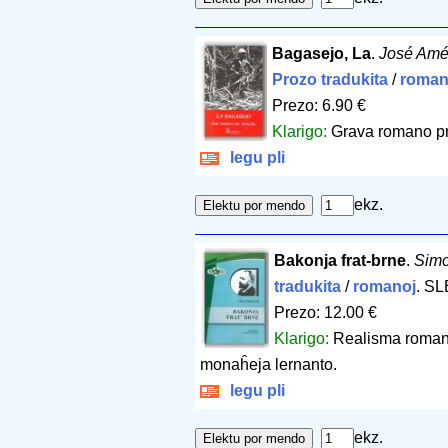
Bagasejo, La
.
José Amé
Prozo tradukita
/
roman
Prezo: 6.90 €
Klarigo:
Grava romano pri
legu pli
ekz.
Bakonja frat-brne
.
Simo
tradukita
/
romanoj
. S
Prezo: 12.00 €
Klarigo:
Realisma romano 
monaĥeja lernanto.
legu pli
ekz.