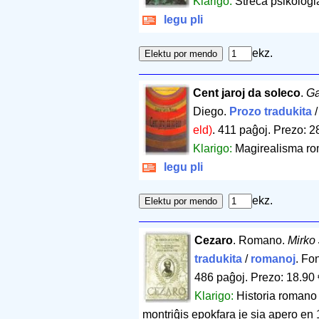
Klarigo:
Streĉa psikologi
legu pli
ekz.
Cent jaroj da soleco
.
Ga
Diego.
Prozo tradukita
eld)
.
411 paĝoj
.
Prezo: 2
Klarigo:
Magirealisma ro
legu pli
ekz.
Cezaro
. Romano.
Mirko 
tradukita
/
romanoj
. Fo
486 paĝoj
.
Prezo: 18.90 
Klarigo:
Historia romano 
montriĝis epokfara je sia apero en