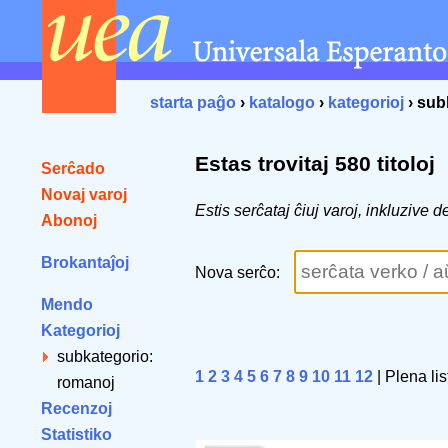
starta paĝo
›
katalogo
›
kategorioj
› sub
Estas trovitaj 580 titoloj
Serĉado
Novaj varoj
Estis serĉataj ĉiuj varoj, inkluzive
Abonoj
Brokantaĵoj
Nova serĉo:
Mendo
Kategorioj
subkategorio:
1
2
3
4
5
6
7
8
9
10
11
12
| Plena lis
romanoj
Recenzoj
Statistiko