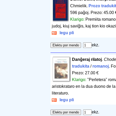
Chmielik.
Prozo traduki
596 paĝoj
.
Prezo: 45.00 
Klarigo:
Premiita romano,
judoj, kiuj saviĝis, kaj tion kio okazi
legu pli
ekz.
Danĝeraj rilatoj
.
Choder
tradukita
/
romanoj
. F
Prezo: 27.00 €
Klarigo:
"Perletera" roma
aristokrataro en la dua duono de la
literaturo.
legu pli
ekz.