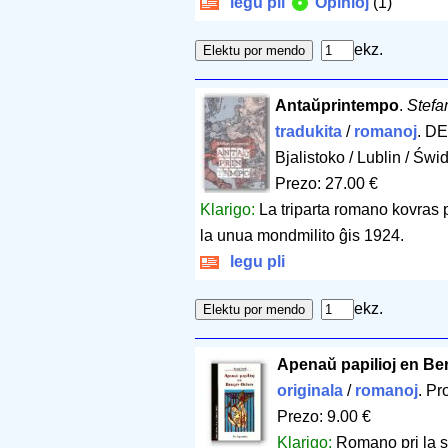
legu pli
Opinioj
(1)
ekz.
Antaŭprintempo
.
Stefa
tradukita
/
romanoj
. DE
Bjalistoko / Lublin / Św
Prezo: 27.00 €
Klarigo:
La triparta romano kovras
la unua mondmilito ĝis 1924.
legu pli
ekz.
Apenaŭ papilioj en Be
originala
/
romanoj
. Pr
Prezo: 9.00 €
Klarigo:
Romano pri la s