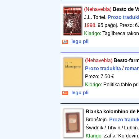
(Nehavebla)
Besto de V
J.L. Tortel.
Prozo traduki
1998
.
95 paĝoj
.
Prezo: 6
Klarigo:
Taglibreca rako
legu pli
(Nehavebla)
Besto-farm
Prozo tradukita
/
roman
Prezo: 7.50 €
Klarigo:
Politika fablo pr
legu pli
Blanka kolombino de 
Bronŝtejn.
Prozo traduk
Świdnik / Tiĥvin / Lublin
Klarigo:
Zaĥar Kordovin, 