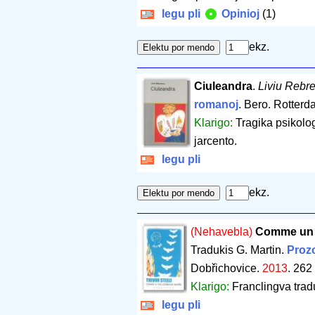
legu pli
Opinioj
(1)
ekz.
Ciuleandra
.
Liviu Rebr
romanoj
. Bero. Rotter
Klarigo:
Tragika psikolog
jarcento.
legu pli
ekz.
(Nehavebla)
Comme un v
Tradukis G. Martin.
Prozo
Dobřichovice.
2013
.
262
Klarigo:
Franclingva trad
legu pli