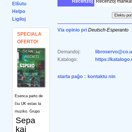
Recenzoj
Recenzoj manka
Elŝutu
Helpo
Ligiloj
Via opinio pri
Deutsch-Esperanto
SPECIALA
OFERTO!
Demandoj:
libroservo@co.u
Katalogo:
https://katalogo
starta paĝo
::
kontaktu nin
Esenca parto de
ĉiu UK estas la
muziko. Grupo
Sepa
kaj