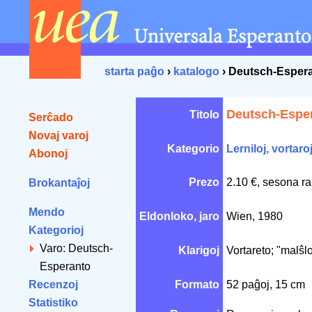
starta paĝo
›
katalogo
› Deutsch-Esper
Deutsch-Espe
Titolo
Serĉado
Novaj varoj
Kategorio
Lerniloj, vortaro
Abonoj
Prezo
2.10 €, sesona ra
Brokantaĵoj
Mendo
Eldonloko, jaro
Wien, 1980
Kategorioj
Varo: Deutsch-
Klarigoj
Vortareto; "malŝlo
Esperanto
Recenzoj
Formato
52 paĝoj, 15 cm
Statistiko