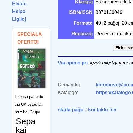
Klarigoj
Fotorepreso de la
Elŝutu
Helpo
ISBN/ISSN
8370130046
Ligiloj
Formato
40+2 paĝoj, 20 
Recenzoj
Recenzoj mankas
SPECIALA
OFERTO!
Via opinio pri
Język międzynarod
Demandoj:
libroservo@co.u
Katalogo:
https://katalogo
Esenca parto de
ĉiu UK estas la
starta paĝo
::
kontaktu nin
muziko. Grupo
Sepa
kaj