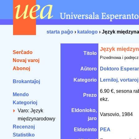
starta paĝo
›
katalogo
› Język międzyn
Język między
Serĉado
Titolo
Przedmowa i podręcz
Novaj varoj
Abonoj
Aŭtoro
Doktoro Espera
Kategorio
Lerniloj, vortaroj
Brokantaĵoj
6.90 €, sesona ra
Mendo
Prezo
ekz.
Kategorioj
Eldonloko,
Varo: Język
Varsovio, 1984
jaro
międzynarodowy
Recenzoj
Eldoninto
PEA
Statistiko