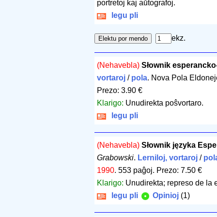
portretoj kaj aŭtografoj.
legu pli
ekz.
(Nehavebla)
Słownik esperancko-
vortaroj
/
pola
. Nova Pola Eldonej
Prezo: 3.90 €
Klarigo:
Unudirekta poŝvortaro.
legu pli
(Nehavebla)
Słownik języka Espe
Grabowski
.
Lerniloj, vortaroj
/
pol
1990
.
553 paĝoj
.
Prezo: 7.50 €
Klarigo:
Unudirekta; represo de la 
legu pli
Opinioj
(1)