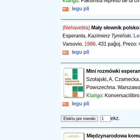
Klarigo:
Faksimila represo de la Un
legu pli
(Nehavebla)
Mały słownik polsko
Esperanta.
Kazimierz Tymiński
.
Ler
Varsovio.
1986
.
431 paĝoj
.
Prezo: 
legu pli
Mini rozmówki espera
Szołajski, A. Czarnecka
Powszechna. Warszaw
Klarigo:
Konversacilibro
legu pli
ekz.
Międzynarodowa komu