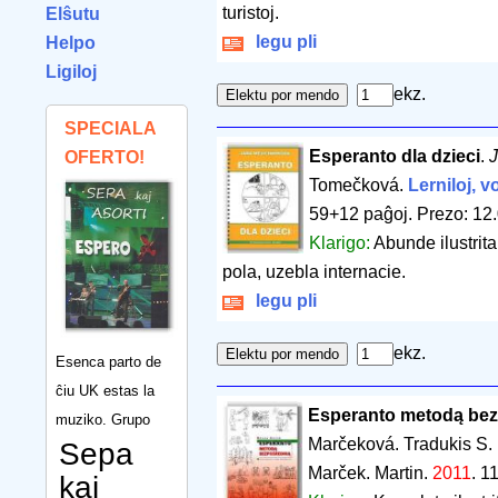
turistoj.
Elŝutu
legu pli
Helpo
Ligiloj
ekz.
SPECIALA
Esperanto dla dzieci
.
J
OFERTO!
Tomečková.
Lerniloj, v
59+12 paĝoj
.
Prezo: 12
Klarigo:
Abunde ilustrita
pola, uzebla internacie.
legu pli
ekz.
Esenca parto de
ĉiu UK estas la
Esperanto metodą bez
muziko. Grupo
Marčeková. Tradukis S.
Sepa
Marček. Martin.
2011
.
11
kaj