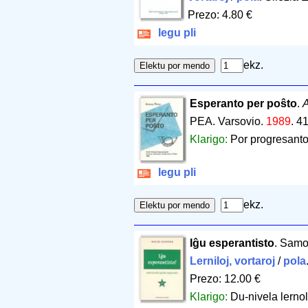
Prezo: 4.80 €
legu pli
ekz.
Esperanto per poŝto
.
A
PEA. Varsovio.
1989
.
41
Klarigo:
Por progresanto
legu pli
ekz.
Iĝu esperantisto
. Samo
Lerniloj, vortaroj
/
pola
Prezo: 12.00 €
Klarigo:
Du-nivela lerno