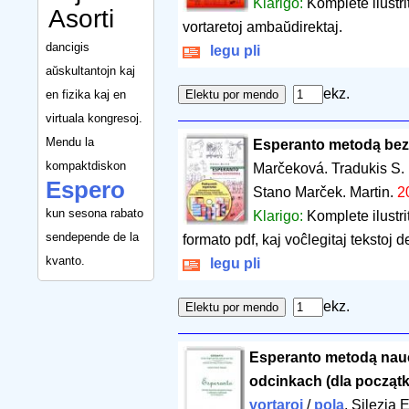
Klarigo:
Komplete ilustri
Asorti
vortaretoj ambaŭdirektaj.
dancigis
legu pli
aŭskultantojn kaj
ekz.
en fizika kaj en
virtuala kongresoj.
Mendu la
Esperanto metodą bez
kompaktdiskon
Marčeková. Tradukis S.
Espero
Stano Marček. Martin.
2
kun sesona rabato
Klarigo:
Komplete ilustri
sendepende de la
formato pdf, kaj voĉlegitaj tekstoj 
kvanto.
legu pli
ekz.
Esperanto metodą nau
odcinkach (dla począt
vortaroj
/
pola
. Silezia