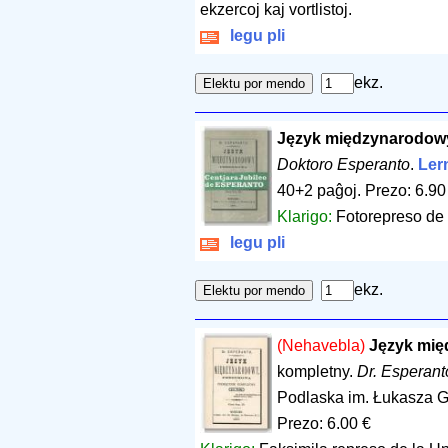
ekzercoj kaj vortlistoj.
legu pli
ekz.
Język międzynarodow
Doktoro Esperanto
.
Lern
40+2 paĝoj
.
Prezo: 6.90
Klarigo:
Fotorepreso de 
legu pli
ekz.
(Nehavebla)
Język mi
kompletny.
Dr. Esperant
Podlaska im. Łukasza G
Prezo: 6.00 €