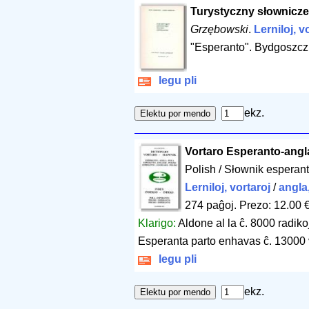
Turystyczny słownicze
Grzębowski
.
Lerniloj, v
"Esperanto". Bydgoszcz
legu pli
ekz.
Vortaro Esperanto-angl
Polish / Słownik esperant
Lerniloj, vortaroj
/
angla
274 paĝoj
.
Prezo: 12.00 
Klarigo:
Aldone al la ĉ. 8000 radikoj 
Esperanta parto enhavas ĉ. 13000 v
legu pli
ekz.