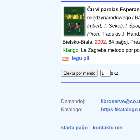
Ĉu vi parolas Espera
międzynarodowego / Baza
Imbert, T. Sekelj, I. Špol
Piron
. Tradukis J. Hand
Bielsko-Biała.
2002
.
64 paĝoj
.
Prez
Klarigo:
La Zagreba metodo por pol
legu pli
ekz.
Demandoj:
libroservo@co.u
Katalogo:
https://katalogo
starta paĝo
::
kontaktu nin