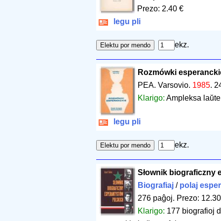
Prezo: 2.40 €
legu pli
ekz.
Rozmówki esperancki
PEA. Varsovio.
1985
.
2
Klarigo:
Ampleksa laŭte
legu pli
ekz.
Słownik biograficzny 
Biografiaj
/
polaj esper
276 paĝoj
.
Prezo: 12.30
Klarigo:
177 biografioj d