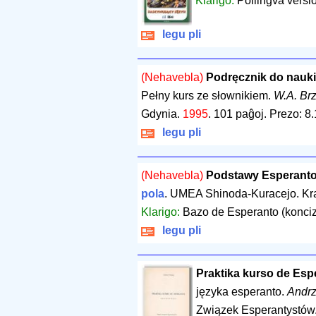
Klarigo:
Pollingva versi
legu pli
(Nehavebla)
Podręcznik do nauk
Pełny kurs ze słownikiem.
W.A. Brz
Gdynia.
1995
.
101 paĝoj
.
Prezo: 8.
legu pli
(Nehavebla)
Podstawy Esperant
pola
. UMEA Shinoda-Kuracejo. K
Klarigo:
Bazo de Esperanto (konciz
legu pli
Praktika kurso de Espe
języka esperanto.
Andrz
Związek Esperantystów