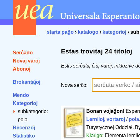
starta paĝo
›
katalogo
›
kategorioj
› sub
Estas trovitaj 24 titoloj
Serĉado
Novaj varoj
Estis serĉataj ĉiuj varoj, inkluzive
Abonoj
Brokantaĵoj
Nova serĉo:
Mendo
Kategorioj
Bonan vojaĝon!
Espera
subkategorio:
Lerniloj, vortaroj
/
pola
pola
Turystycznej Oddział. 
Recenzoj
Klarigo:
Elementa lernilo
Statistiko