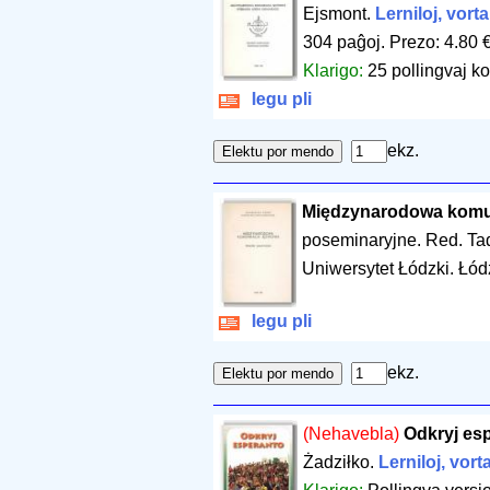
Ejsmont.
Lerniloj, vorta
304 paĝoj
.
Prezo: 4.80 
Klarigo:
25 pollingvaj ko
legu pli
ekz.
Międzynarodowa komu
poseminaryjne. Red. Ta
Uniwersytet Łódzki. Łód
legu pli
ekz.
(Nehavebla)
Odkryj es
Żadziłko.
Lerniloj, vort