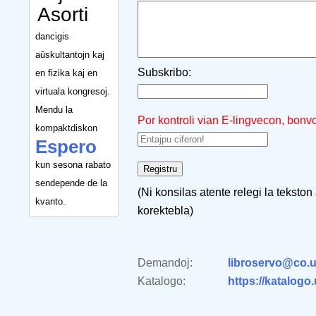
Asorti
dancigis
aŭskultantojn kaj
Subskribo:
en fizika kaj en
virtuala kongresoj.
Mendu la
Por kontroli vian E-lingvecon, bonv
kompaktdiskon
Espero
kun sesona rabato
sendepende de la
(Ni konsilas atente relegi la tekston
kvanto.
korektebla)
Demandoj:
libroservo@co.u
Katalogo:
https://katalogo