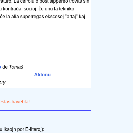
raturo. La ĉefrolulo post ŝippereo trovas sin
u kontraŭaj socioj: ĉe unu la tekniko
e la alia superregas ekscesoj "artaj" kaj
o
de
Tomaš
Aldonu
nry
 estas havebla!
 iksojn por E-literoj):