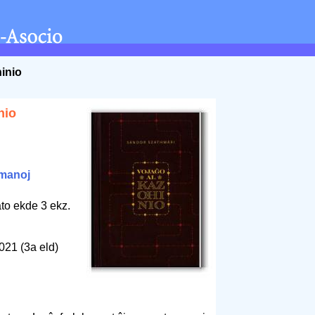
inio
nio
manoj
to ekde 3 ekz.
2021 (3a eld)