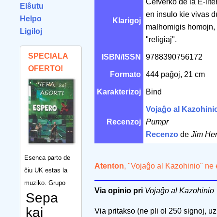
Ĉefverko de la E-lite
Elŝutu
en insulo kie vivas d
Helpo
Klarigoj
malhomigis homojn, ĉ
Ligiloj
"religiaj".
SPECIALA
ISBN/ISSN
9788390756172
OFERTO!
Formato
444 paĝoj, 21 cm
Karakterizoj
Bind
Vojaĝo al Kazohini
Recenzoj
Pumpr
Recenzo
de
Jim He
Esenca parto de
Atenton
, "Vojaĝo al Kazohinio" ne
ĉiu UK estas la
muziko. Grupo
Via opinio pri
Vojaĝo al Kazohinio
Sepa
kaj
Via pritakso (ne pli ol 250 signoj, uzu