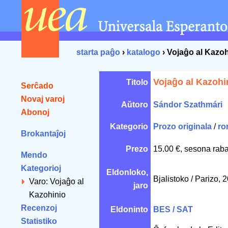
starta paĝo
›
katalogo
› Vojaĝo al Kazoh
Vojaĝo al Kazohi
Titolo
Serĉado
Novaj varoj
Aŭtoro
Sándor Szathmári
Abonoj
Kategorio
Prozo originala
/
ro
Brokantaĵoj
Prezo
15.00 €, sesona raba
Mendo
Kategorioj
Eldonloko,
Bjalistoko / Parizo, 
Varo: Vojaĝo al
jaro
Kazohinio
Recenzoj
Eldoninto
BES / SAT
Statistiko