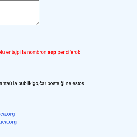
olu entajpi la nombron
sep
per cifero!:
 antaŭ la publikigo,ĉar poste ĝi ne estos
ea.org
.uea.org