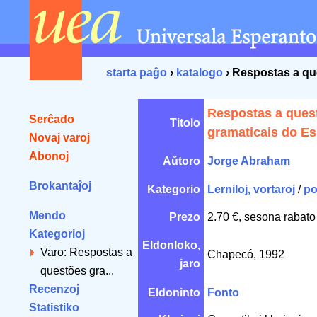
starta paĝo
›
katalogo
› Respostas a qu
Respostas a ques
Serĉado
Titolo
gramaticais do E
Novaj varoj
Abonoj
Aŭtoro
Jorge Abraham
Brokantaĵoj
Kategorio
Lerniloj, vortaroj
/
po
Mendo
Prezo
2.70 €, sesona rabato
Kategorioj
Eldonloko,
Varo: Respostas a
Chapecó, 1992
jaro
questões gra...
Recenzoj
Eldoninto
Fonto
Statistiko