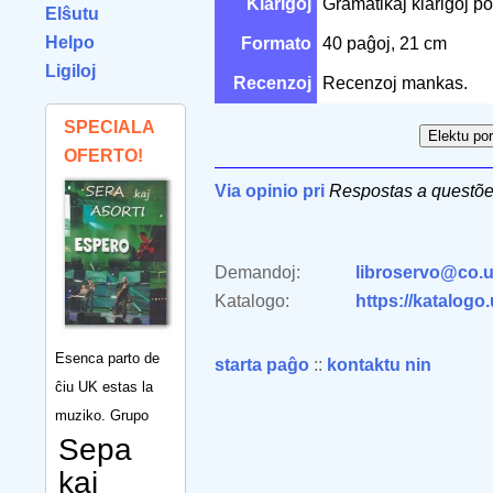
Klarigoj
Gramatikaj klarigoj po
Elŝutu
Helpo
Formato
40 paĝoj, 21 cm
Ligiloj
Recenzoj
Recenzoj mankas.
SPECIALA
OFERTO!
Via opinio pri
Respostas a questõe
Demandoj:
libroservo@co.u
Katalogo:
https://katalogo
Esenca parto de
starta paĝo
::
kontaktu nin
ĉiu UK estas la
muziko. Grupo
Sepa
kaj