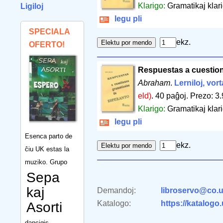
Klarigo:
Gramatikaj klari
Ligiloj
legu pli
SPECIALA
ekz.
OFERTO!
Respuestas a cuestion
Abraham
.
Lerniloj, vort
eld)
.
40 paĝoj
.
Prezo: 3.
Klarigo:
Gramatikaj klar
legu pli
Esenca parto de
ekz.
ĉiu UK estas la
muziko. Grupo
Sepa
kaj
Demandoj:
libroservo@co.u
Katalogo:
https://katalogo
Asorti
dancigis