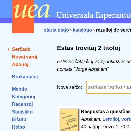
starta paĝo
›
katalogo
› rezultoj de ser
Estas trovitaj 2 titoloj
Serĉado
Novaj varoj
Estis serĉataj ĉiuj varoj, inkluzive 
Abonoj
nomata "Jorge Abraham"
Brokantaĵoj
Nova serĉo:
Mendo
Kategorioj
Recenzoj
Respostas a questões
Statistiko
Abraham
.
Lerniloj, vort
Elŝutu
40 paĝoj
.
Prezo: 2.70 €
Helpo