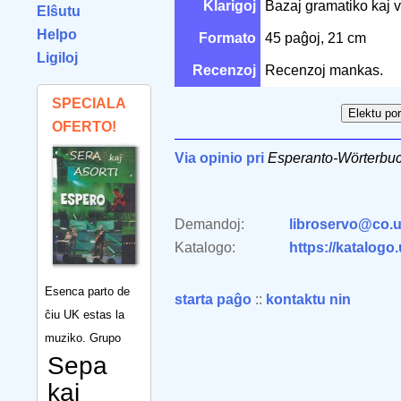
Klarigoj
Bazaj gramatiko kaj v
Elŝutu
Helpo
Formato
45 paĝoj, 21 cm
Ligiloj
Recenzoj
Recenzoj mankas.
SPECIALA
OFERTO!
Via opinio pri
Esperanto-Wörterbu
Demandoj:
libroservo@co.u
Katalogo:
https://katalogo
Esenca parto de
starta paĝo
::
kontaktu nin
ĉiu UK estas la
muziko. Grupo
Sepa
kaj