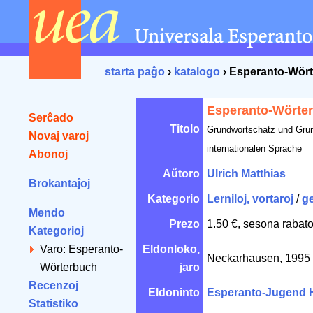
starta paĝo
›
katalogo
› Esperanto-Wör
Esperanto-Wörte
Serĉado
Titolo
Grundwortschatz und Gru
Novaj varoj
internationalen Sprache
Abonoj
Aŭtoro
Ulrich Matthias
Brokantaĵoj
Kategorio
Lerniloj, vortaroj
/
g
Mendo
Prezo
1.50 €, sesona rabato
Kategorioj
Varo: Esperanto-
Eldonloko,
Neckarhausen, 1995
Wörterbuch
jaro
Recenzoj
Eldoninto
Esperanto-Jugend 
Statistiko