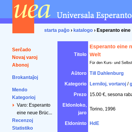
starta paĝo
›
katalogo
› Esperanto eine
Esperanto eine 
Serĉado
Welt
Titolo
Novaj varoj
Für den Kurs- und Selbst
Abonoj
Aŭtoro
Till Dahlenburg
Brokantaĵoj
Kategorio
Lerniloj, vortaroj
/
Mendo
Prezo
15.00 €, sesona rab
Kategorioj
Varo: Esperanto
Eldonloko,
Torino, 1996
eine neue Brüc...
jaro
Recenzoj
Eldoninto
HdE
Statistiko