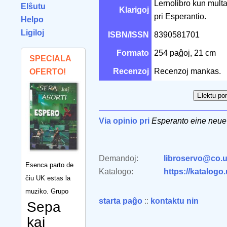
Lernolibro kun multaj
Elŝutu
Klarigoj
pri Esperantio.
Helpo
Ligiloj
ISBN/ISSN
8390581701
Formato
254 paĝoj, 21 cm
SPECIALA
Recenzoj
Recenzoj mankas.
OFERTO!
Via opinio pri
Esperanto eine neue
Demandoj:
libroservo@co.u
Esenca parto de
Katalogo:
https://katalogo
ĉiu UK estas la
muziko. Grupo
starta paĝo
::
kontaktu nin
Sepa
kaj