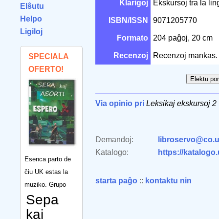
Klarigoj
Ekskursoj tra la lin
Elŝutu
Helpo
ISBN/ISSN
9071205770
Ligiloj
Formato
204 paĝoj, 20 cm
Recenzoj
Recenzoj mankas.
SPECIALA
OFERTO!
Via opinio pri
Leksikaj ekskursoj 2
Demandoj:
libroservo@co.u
Katalogo:
https://katalogo
Esenca parto de
ĉiu UK estas la
starta paĝo
::
kontaktu nin
muziko. Grupo
Sepa
kaj