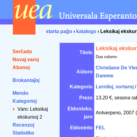
starta paĝo
›
katalogo
› Leksikaj ekskur
Leksikaj ekskur
Serĉado
Titolo
Dua volumo
Novaj varoj
Abonoj
Christiane De Vle
Aŭtoro
Damme
Brokantaĵoj
Kategorio
Lerniloj, vortaroj
Mendo
Prezo
13.20 €, sesona ra
Kategorioj
Eldonloko,
Varo: Leksikaj
Antverpeno, 2007 
jaro
ekskursoj 2
Recenzoj
Eldoninto
FEL
Statistiko