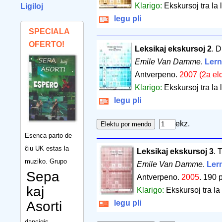
Klarigo:
Ekskursoj tra la 
Ligiloj
legu pli
SPECIALA
OFERTO!
Leksikaj ekskursoj 2
. 
Emile Van Damme
.
Lerni
Antverpeno.
2007 (2a el
Klarigo:
Ekskursoj tra la 
legu pli
ekz.
Esenca parto de
ĉiu UK estas la
Leksikaj ekskursoj 3
. 
muziko. Grupo
Emile Van Damme
.
Lern
Sepa
Antverpeno.
2005
.
190 
kaj
Klarigo:
Ekskursoj tra la 
Asorti
legu pli
dancigis