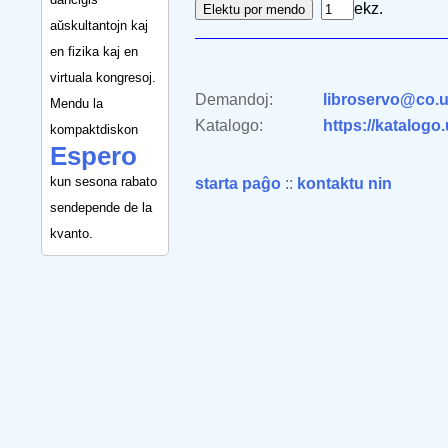
ekz.
aŭskultantojn kaj
en fizika kaj en
virtuala kongresoj.
Demandoj:
libroservo@co.u
Mendu la
Katalogo:
https://katalogo
kompaktdiskon
Espero
kun sesona rabato
starta paĝo
::
kontaktu nin
sendepende de la
kvanto.