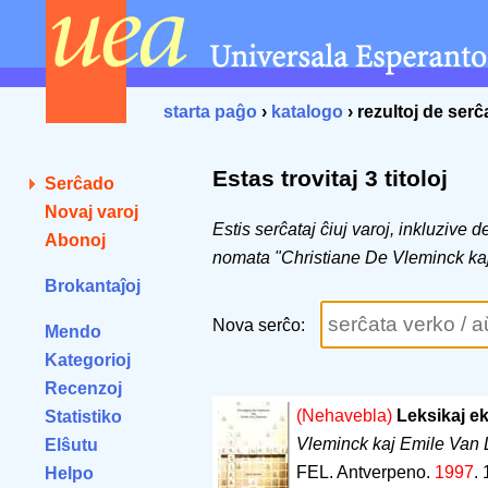
starta paĝo
›
katalogo
› rezultoj de ser
Estas trovitaj 3 titoloj
Serĉado
Novaj varoj
Estis serĉataj ĉiuj varoj, inkluzive 
Abonoj
nomata "Christiane De Vleminck k
Brokantaĵoj
Nova serĉo:
Mendo
Kategorioj
Recenzoj
(Nehavebla)
Leksikaj e
Statistiko
Vleminck kaj Emile Va
Elŝutu
FEL. Antverpeno.
1997
.
Helpo