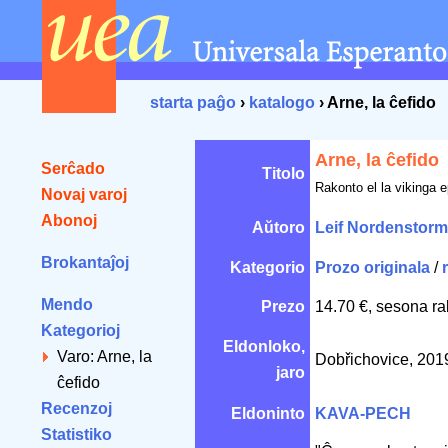
starta paĝo
›
katalogo
› Arne, la ĉefido
Arne, la ĉefido
Serĉado
Titolo
Rakonto el la vikinga 
Novaj varoj
Abonoj
Aŭtoro
Leif Nordenstorm
Brokantaĵoj
Kategorio
Prozo originala
/
Mendo
Prezo
14.70 €, sesona ra
Kategorioj
Eldonloko,
Varo: Arne, la
Dobřichovice, 201
jaro
ĉefido
Recenzoj
Eldoninto
KAVA-PECH
Statistiko