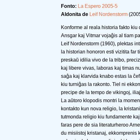
Fonto:
La Espero 2005-5
Aldonita de
Leif Nordenstorm
(2005
Konforme al reala historia fakto kiu d
Ansgar kaj Vitmar vojaĝis al tiam p
Leif Nordenstorm (1960), plektas int
la historian honoron esti vizitita far
preskaŭ idilia vivo de la tribo, preciz
kaj libere vivas, laboras kaj timas nu
saĝa kaj klarvida knabo estas la ĉef
kiu turniĝas la rakonto. Tiel ni ekkon
precipe de la tempo de vikingoj, iliaj
La aŭtoro klopodis montri la momento
kontakto kun nova religio, la krista
tutmonda religio kiu fundamente ka
faras pere de sia literaturheroo Arn
du misiistoj kristanaj, ekkomprenis 