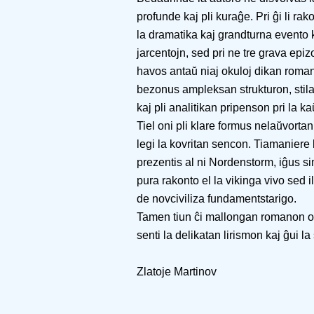
profunde kaj pli kuraĝe. Pri ĝi li r
la dramatika kaj grandturna evento 
jarcentojn, sed pri ne tre grava epiz
havos antaŭ niaj okuloj dikan romano
bezonus ampleksan strukturon, stila
kaj pli analitikan pripenson pri la ka
Tiel oni pli klare formus nelaŭvorta
legi la kovritan sencon. Tiamaniere la
prezentis al ni Nordenstorm, iĝus s
pura rakonto el la vikinga vivo sed i
de novciviliza fundamentstarigo.
Tamen tiun ĉi mallongan romanon oni
senti la delikatan lirismon kaj ĝui la
Zlatoje Martinov