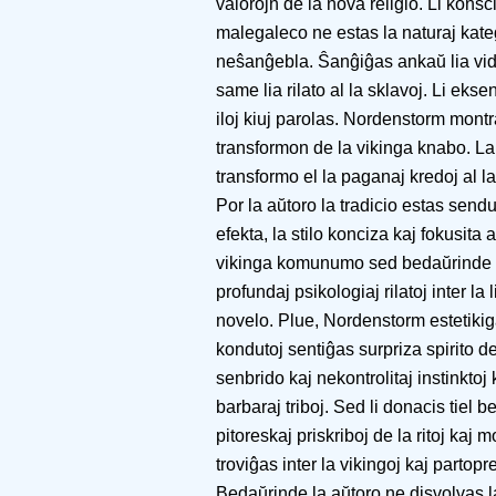
valorojn de la nova religio. Li kons
malegaleco ne estas la naturaj kategor
neŝanĝebla. Ŝanĝiĝas ankaŭ lia vidp
same lia rilato al la sklavoj. Li eks
iloj kiuj parolas. Nordenstorm montr
transformon de la vikinga knabo. La
transformo el la paganaj kredoj al l
Por la aŭtoro la tradicio estas sendu
efekta, la stilo konciza kaj fokusita a
vikinga komunumo sed bedaŭrinde n
profundaj psikologiaj rilatoj inter la
novelo. Plue, Nordenstorm estetikigas
kondutoj sentiĝas surpriza spirito de 
senbrido kaj nekontrolitaj instinktoj 
barbaraj triboj. Sed li donacis tiel b
pitoreskaj priskriboj de la ritoj kaj
troviĝas inter la vikingoj kaj partopr
Bedaŭrinde la aŭtoro ne disvolvas la 