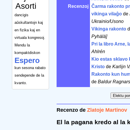
Asorti
Recenzoj
Ĉarma rakonto pri
vikinga vilaĝo
de
dancigis
Ukrainio/Usono
aŭskultantojn kaj
Vikinga rakonto
d
en fizika kaj en
Pyhälä]
virtuala kongresoj.
Pri la libro Arne, 
Mendu la
Ahlrén
kompaktdiskon
Espero
Kio estas sklavo k
Kristo
de
Karlijn
kun sesona rabato
Rakonto kun hu
sendepende de la
de
Baldur Ragnar
kvanto.
Recenzo de
Zlatoje Martinov
El la pagana kredo al la 