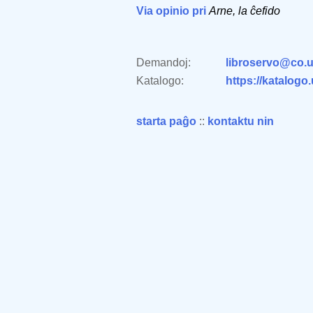
Via opinio pri
Arne, la ĉefido
Demandoj:
libroservo@co.u
Katalogo:
https://katalogo
starta paĝo
::
kontaktu nin