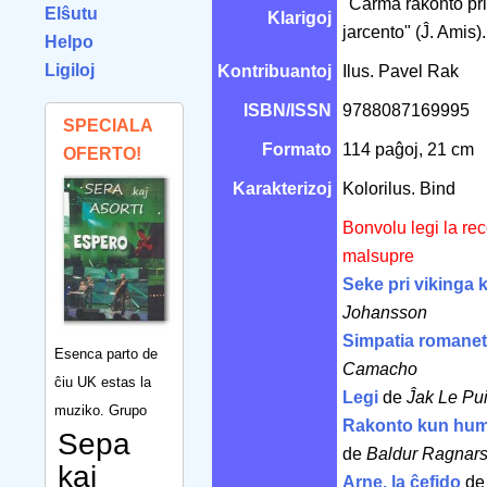
"Ĉarma rakonto pri 
Elŝutu
Klarigoj
jarcento" (Ĵ. Amis).
Helpo
Ligiloj
Kontribuantoj
Ilus. Pavel Rak
ISBN/ISSN
9788087169995
SPECIALA
Formato
114 paĝoj, 21 cm
OFERTO!
Karakterizoj
Kolorilus. Bind
Bonvolu legi la re
malsupre
Seke pri vikinga
Johansson
Simpatia romane
Esenca parto de
Camacho
ĉiu UK estas la
Legi
de
Ĵak Le Pui
muziko. Grupo
Rakonto kun hu
Sepa
de
Baldur Ragnar
kaj
Arne, la ĉefido
d