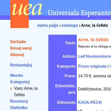
starta paĝo
›
katalogo
› Arne, la ĉefido
Arne, la ĉefido
Serĉado
Titolo
Rakonto el la vikinga 
Novaj varoj
Abonoj
Aŭtoro
Leif Nordenstorm
Brokantaĵoj
Kategorio
Prozo originala
/
Mendo
Prezo
14.70 €, sesona ra
Kategorioj
Eldonloko,
Varo: Arne, la
Dobřichovice, 201
jaro
ĉefido
Recenzoj
Eldoninto
KAVA-PECH
Statistiko