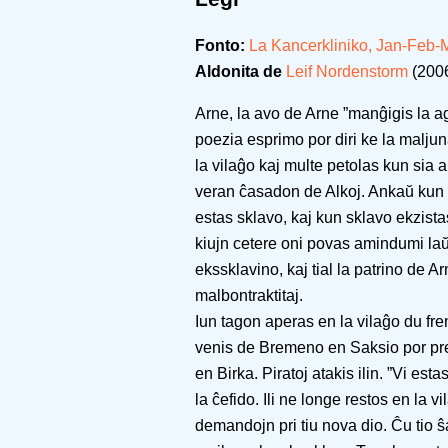
Fonto:
La Kancerkliniko, Jan-Feb-
Aldonita de
Leif Nordenstorm
(2006
Arne, la avo de Arne ”manĝigis la 
poezia esprimo por diri ke la maljun
la vilaĝo kaj multe petolas kun sia 
veran ĉasadon de Alkoj. Ankaŭ kun
estas sklavo, kaj kun sklavo ekzist
kiujn cetere oni povas amindumi laŭ
ekssklavino, kaj tial la patrino de A
malbontraktitaj.
Iun tagon aperas en la vilaĝo du frem
venis de Bremeno en Saksio por pred
en Birka. Piratoj atakis ilin. ”Vi est
la ĉefido. Ili ne longe restos en la v
demandojn pri tiu nova dio. Ĉu tio ŝa