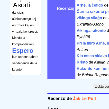
Asorti
Arne, la ĉefido
d
Recenzoj
Ĉarma rakonto pri
dancigis
vikinga vilaĝo
de
aŭskultantojn kaj
Ukrainio/Usono
en fizika kaj en
Vikinga rakonto
d
virtuala kongresoj.
Pyhälä]
Mendu la
Pri la libro Arne, 
kompaktdiskon
Espero
Ahlrén
Kio estas sklavo k
kun sesona rabato
Kristo
de
Karlijn
sendepende de la
Rakonto kun hu
kvanto.
de
Baldur Ragnar
Recenzo de
Ĵak Le Puil
Legi