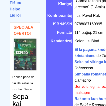
"Ĉarma rakonto pri 
Elŝutu
Klarigoj
jarcento" (Ĵ. Amis).
Helpo
Ligiloj
Kontribuantoj
Ilus. Pavel Rak
ISBN/ISSN
9788087169995
SPECIALA
Formato
114 paĝoj, 21 cm
OFERTO!
Karakterizoj
Kolorilus. Bind
El la pagana kredo
kristanismo
de
Zl
Seke pri vikinga
Johansson
Simpatia romane
Esenca parto de
Camacho
ĉiu UK estas la
Bonvolu legi la re
muziko. Grupo
malsupre
Sepa
Rakonto kun hu
kaj
de
Baldur Ragnar