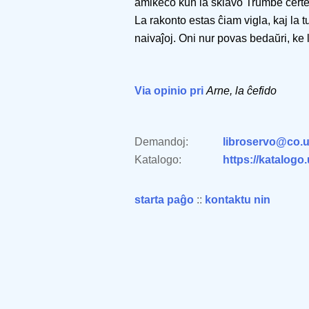
amikeco kun la sklavo Trumbe certe 
La rakonto estas ĉiam vigla, kaj la 
naivaĵoj. Oni nur povas bedaŭri, ke 
Via opinio pri
Arne, la ĉefido
Demandoj:
libroservo@co.u
Katalogo:
https://katalogo
starta paĝo
::
kontaktu nin