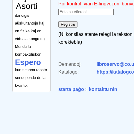
Por kontroli vian E-lingvecon, bonv
Asorti
dancigis
aŭskultantojn kaj
en fizika kaj en
(Ni konsilas atente relegi la tekston
virtuala kongresoj.
korektebla)
Mendu la
kompaktdiskon
Espero
Demandoj:
libroservo@co.u
kun sesona rabato
Katalogo:
https://katalogo
sendepende de la
kvanto.
starta paĝo
::
kontaktu nin