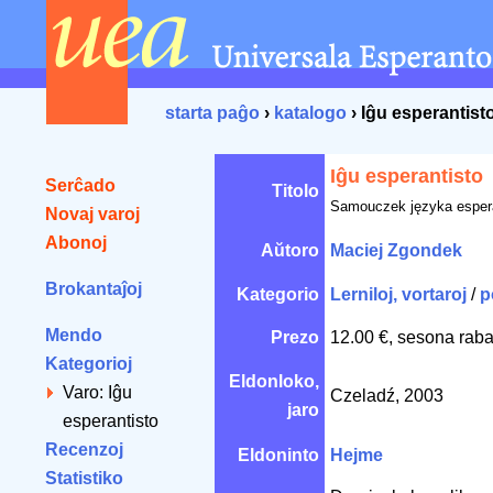
starta paĝo
›
katalogo
› Iĝu esperantist
Iĝu esperantisto
Serĉado
Titolo
Samouczek języka esper
Novaj varoj
Abonoj
Aŭtoro
Maciej Zgondek
Brokantaĵoj
Kategorio
Lerniloj, vortaroj
/
p
Mendo
Prezo
12.00 €, sesona raba
Kategorioj
Eldonloko,
Varo: Iĝu
Czeladź, 2003
jaro
esperantisto
Recenzoj
Eldoninto
Hejme
Statistiko