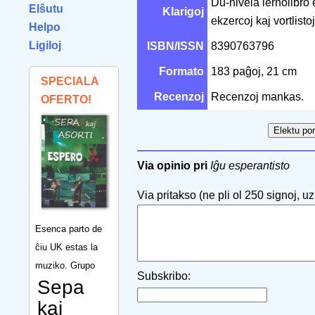
Du-nivela lernolibro
Elŝutu
Klarigoj
ekzercoj kaj vortlistoj
Helpo
Ligiloj
ISBN/ISSN
8390763796
Formato
183 paĝoj, 21 cm
SPECIALA
Recenzoj
Recenzoj mankas.
OFERTO!
Via opinio pri
Iĝu esperantisto
Via pritakso (ne pli ol 250 signoj, uzu
Esenca parto de
ĉiu UK estas la
muziko. Grupo
Subskribo:
Sepa
kaj