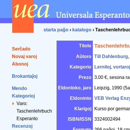
starta paĝo
›
katalogo
› Taschenlehrbu
Taschenlehrb
Titolo
Serĉado
Novaj varoj
Aŭtoro
Till Dahlenburg
Abonoj
Kategorio
Lerniloj, vortaro
Brokantaĵoj
Prezo
3.00 €, sesona ra
Eldonloko, jaro
Leipzig, 1990 (5a
Mendo
Kategorioj
Eldoninto
VEB Verlag Enz
Varo:
Klarigoj
Kurso por german
Taschenlehrbuch
Esperanto
ISBN/ISSN
3324002494
Recenzoj
Formato
266 paĝoj, 18 c