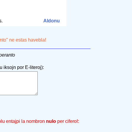
s.
Aldonu
nto" ne estas havebla!
peranto
 iksojn por E-literoj):
olu entajpi la nombron
nulo
per cifero!: