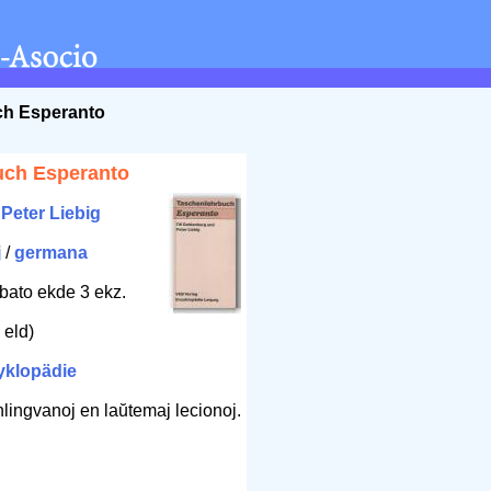
ch Esperanto
uch Esperanto
,
Peter Liebig
j
/
germana
bato ekde 3 ekz.
 eld)
yklopädie
lingvanoj en laŭtemaj lecionoj.
m