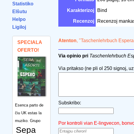
Statistiko
Karakterizoj
Bind
Elŝutu
Helpo
Recenzoj
Recenzoj manka
Ligiloj
Atenton
, "Taschenlehrbuch Espera
SPECIALA
OFERTO!
Via opinio pri
Taschenlehrbuch Es
Via pritakso (ne pli ol 250 signoj, uzu
Subskribo:
Esenca parto de
ĉiu UK estas la
muziko. Grupo
Por kontroli vian E-lingvecon, bonv
Sepa