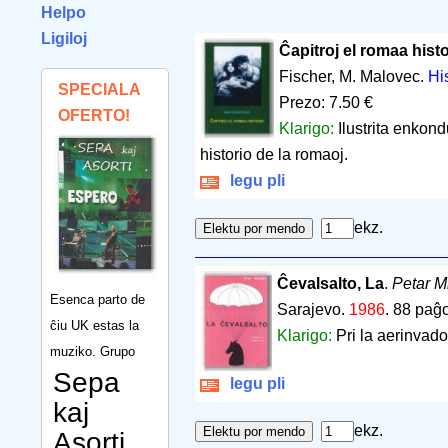
Helpo
Ligiloj
Ĉapitroj el romaa histo
Fischer, M. Malovec.
Hi
SPECIALA
Prezo: 7.50 €
OFERTO!
Klarigo:
Ilustrita enkond
historio de la romaoj.
legu pli
ekz.
Ĉevalsalto, La
.
Petar M
Esenca parto de
Sarajevo.
1986
.
88 paĝo
ĉiu UK estas la
Klarigo:
Pri la aerinvado
muziko. Grupo
Sepa
legu pli
kaj
ekz.
Asorti