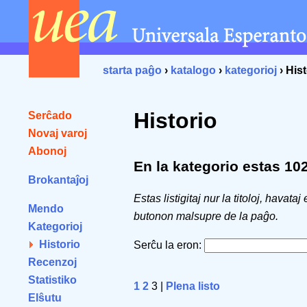
starta paĝo
›
katalogo
›
kategorioj
› Hist
Historio
Serĉado
Novaj varoj
Abonoj
En la kategorio estas 102 
Brokantaĵoj
Estas listigitaj nur la titoloj, havataj
Mendo
butonon malsupre de la paĝo.
Kategorioj
Historio
Serĉu la eron:
Recenzoj
Statistiko
1
2
3 |
Plena listo
Elŝutu