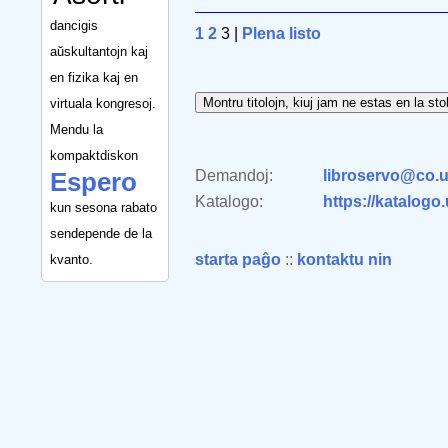
dancigis
1
2
3 |
Plena listo
aŭskultantojn kaj
en fizika kaj en
virtuala kongresoj.
Mendu la
kompaktdiskon
Demandoj:
libroservo@co.u
Espero
Katalogo:
https://katalogo
kun sesona rabato
sendepende de la
starta paĝo
::
kontaktu nin
kvanto.