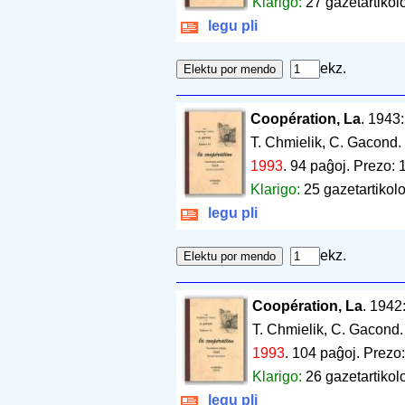
Klarigo:
27 gazetartikolo
legu pli
ekz.
Coopération, La
. 1943
T. Chmielik, C. Gacond.
1993
.
94 paĝoj
.
Prezo: 
Klarigo:
25 gazetartikolo
legu pli
ekz.
Coopération, La
. 1942
T. Chmielik, C. Gacond
1993
.
104 paĝoj
.
Prezo:
Klarigo:
26 gazetartikolo
legu pli