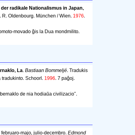
r radikale Nationalismus in Japan,
. R. Oldenbourg. München / Wien.
1976
.
Oomoto-movado ĝis la Dua mondmilito.
ernaklo, La
.
Bastiaan Bommeljé
. Tradukis
a tradukinto. Schoorl.
1996
.
7 paĝoj
.
abernaklo de nia hodiaŭa civilizacio".
: februaro-majo, julio-decembro.
Edmond