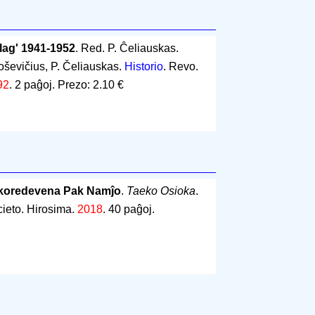
lag' 1941-1952
. Red. P. Ĉeliauskas.
oševičius, P. Čeliauskas.
Historio
. Revo.
92
.
2 paĝoj
.
Prezo: 2.10 €
 koredevena Pak Namĵo
.
Taeko Osioka
.
cieto. Hirosima.
2018
.
40 paĝoj
.