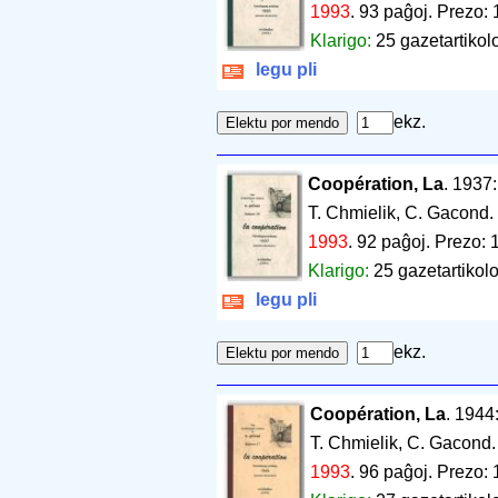
1993
.
93 paĝoj
.
Prezo: 
Klarigo:
25 gazetartikolo
legu pli
ekz.
Coopération, La
. 1937
T. Chmielik, C. Gacond.
1993
.
92 paĝoj
.
Prezo: 
Klarigo:
25 gazetartikolo
legu pli
ekz.
Coopération, La
. 1944
T. Chmielik, C. Gacond
1993
.
96 paĝoj
.
Prezo: 