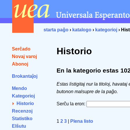
starta paĝo
›
katalogo
›
kategorioj
› Hist
Historio
Serĉado
Novaj varoj
Abonoj
En la kategorio estas 102 
Brokantaĵoj
Estas listigitaj nur la titoloj, havataj
Mendo
butonon malsupre de la paĝo.
Kategorioj
Historio
Serĉu la eron:
Recenzoj
Statistiko
1
2
3
|
Plena listo
Elŝutu