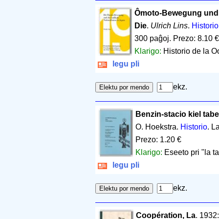
Ômoto-Bewegung und de
Die
.
Ulrich Lins
.
Historio
300 paĝoj
.
Prezo: 8.10 €
Klarigo:
Historio de la 
legu pli
ekz.
Benzin-stacio kiel tab
O. Hoekstra.
Historio
. L
Prezo: 1.20 €
Klarigo:
Eseeto pri "la t
legu pli
ekz.
Coopération, La
. 1932