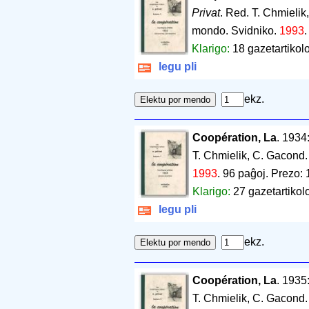
Privat
. Red. T. Chmieli
mondo. Svidniko.
1993
Klarigo:
18 gazetartikolo
legu pli
ekz.
Coopération, La
. 1934
T. Chmielik, C. Gacond
1993
.
96 paĝoj
.
Prezo: 
Klarigo:
27 gazetartikolo
legu pli
ekz.
Coopération, La
. 1935
T. Chmielik, C. Gacond