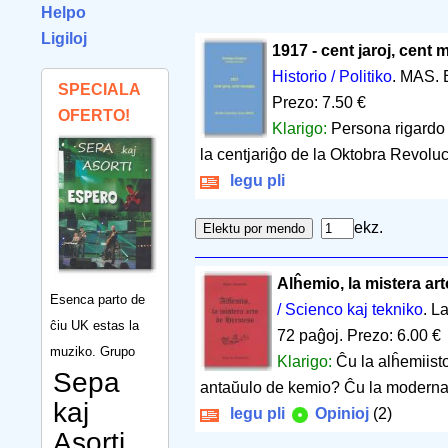
Helpo
Ligiloj
1917 - cent jaroj, cent
Historio / Politiko
. MAS. 
SPECIALA
Prezo: 7.50 €
OFERTO!
Klarigo:
Persona rigardo 
la centjariĝo de la Oktobra Revoluc
legu pli
ekz.
Alĥemio, la mistera a
Esenca parto de
/ Scienco kaj tekniko
. L
ĉiu UK estas la
72 paĝoj
.
Prezo: 6.00 €
muziko. Grupo
Klarigo:
Ĉu la alĥemiisto
Sepa
antaŭulo de kemio? Ĉu la moderna 
kaj
legu pli
Opinioj
(2)
Asorti