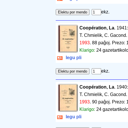
ekz.
Coopération, La
. 1941
T. Chmielik, C. Gacond
1993
.
88 paĝoj
.
Prezo: 
Klarigo:
24 gazetartikolo
legu pli
ekz.
Coopération, La
. 1940
T. Chmielik, C. Gacond
1993
.
90 paĝoj
.
Prezo: 
Klarigo:
24 gazetartikolo
legu pli