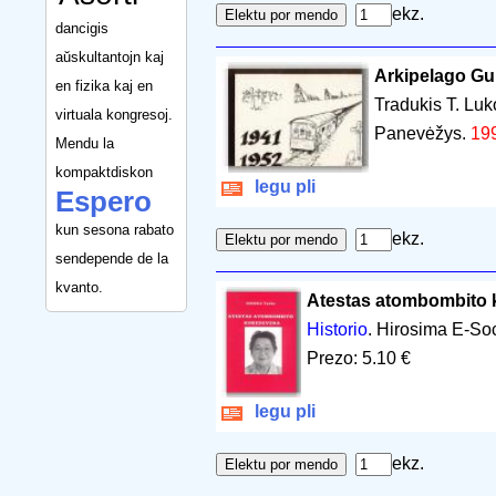
ekz.
dancigis
aŭskultantojn kaj
Arkipelago Gu
en fizika kaj en
Tradukis T. Luk
virtuala kongresoj.
Panevėžys.
19
Mendu la
kompaktdiskon
legu pli
Espero
kun sesona rabato
ekz.
sendepende de la
kvanto.
Atestas atombombito
Historio
. Hirosima E-So
Prezo: 5.10 €
legu pli
ekz.