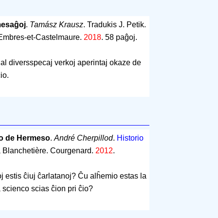
 mesaĝoj
.
Tamász Krausz
. Tradukis J. Petik.
Embres-et-Castelmaure.
2018
.
58 paĝoj
.
al diversspecaj verkoj aperintaj okaze de
io.
rto de Hermeso
.
André Cherpillod
.
Historio
a Blanchetière. Courgenard.
2012
.
j estis ĉiuj ĉarlatanoj? Ĉu alĥemio estas la
scienco scias ĉion pri ĉio?