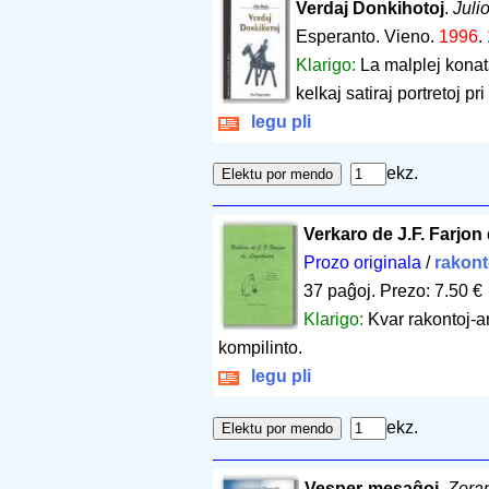
Verdaj Donkiĥotoj
.
Juli
Esperanto. Vieno.
1996
.
Klarigo:
La malplej kona
kelkaj satiraj portretoj pr
legu pli
ekz.
Verkaro de J.F. Farjon
Prozo originala
/
rakont
37 paĝoj
.
Prezo: 7.50 €
Klarigo:
Kvar rakontoj-a
kompilinto.
legu pli
ekz.
Vesper-mesaĝoj
.
Zoran