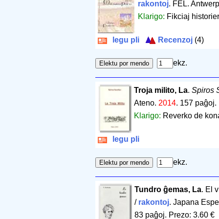
rakontoj
. FEL. Antwer
Klarigo:
Fikciaj historie
legu pli
Recenzoj
(4)
ekz.
Troja milito, La
.
Spiros 
Ateno.
2014
.
157 paĝoj
.
Klarigo:
Reverko de kona
legu pli
ekz.
Tundro ĝemas, La
. El 
/
rakontoj
. Japana Espe
83 paĝoj
.
Prezo: 3.60 €