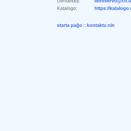
Demandoj:
libroservo@co.u
Katalogo:
https://katalogo
starta paĝo
::
kontaktu nin