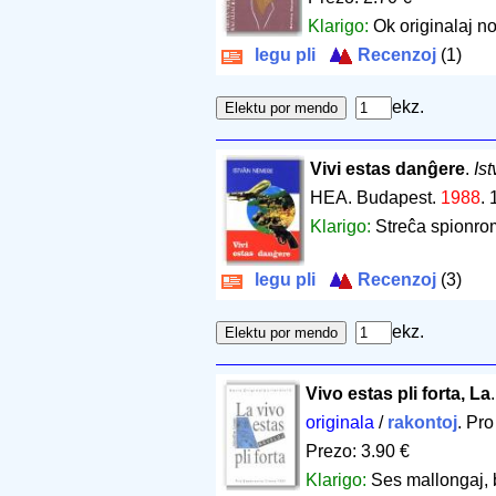
Klarigo:
Ok originalaj no
legu pli
Recenzoj
(1)
ekz.
Vivi estas danĝere
.
Is
HEA. Budapest.
1988
.
Klarigo:
Streĉa spionrom
legu pli
Recenzoj
(3)
ekz.
Vivo estas pli forta, La
originala
/
rakontoj
. Pr
Prezo: 3.90 €
Klarigo:
Ses mallongaj, 