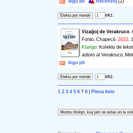
legu pli
Recenzoj
(2)
ekz.
Vizaĝoj de Verakruco
.
Fonto. Chapecó.
2022
.
Klarigo:
Kolekto de tekst
aŭtoro al Verakruco, Mek
legu pli
ekz.
1
2
3
4
5
6
7
8
|
Plena listo