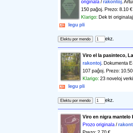
originala
/
rakontoj
. Art
150 paĝoj
.
Prezo: 8.10 €
Klarigo:
Dek tri originala
legu pli
ekz.
Viro el la pasinteco, L
rakontoj
. Dokumenta E
107 paĝoj
.
Prezo: 10.50
Klarigo:
23 noveloj verk
legu pli
ekz.
Viro en nigra mantelo k
Prozo originala
/
rakont
Prezo: 2.70 €