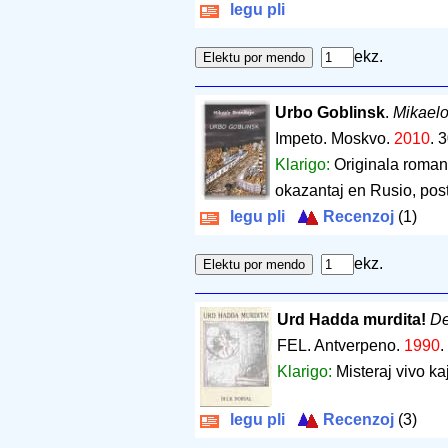
legu pli
ekz.
Urbo Goblinsk
.
Mikaelo
Impeto. Moskvo.
2010
.
3
Klarigo:
Originala romano
okazantaj en Rusio, post
legu pli
Recenzoj
(1)
ekz.
Urd Hadda murdita!
De
FEL. Antverpeno.
1990
.
Klarigo:
Misteraj vivo ka
legu pli
Recenzoj
(3)