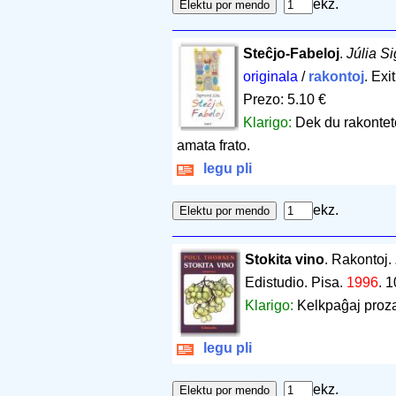
ekz.
Steĉjo-Fabeloj
.
Júlia S
originala
/
rakontoj
. Exi
Prezo: 5.10 €
Klarigo:
Dek du rakonteto
amata frato.
legu pli
ekz.
Stokita vino
. Rakontoj.
Edistudio. Pisa.
1996
.
1
Klarigo:
Kelkpaĝaj proza
legu pli
ekz.