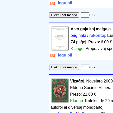
legu pli
ekz.
Vivo gaja kaj malgaja..
originala
/
rakontoj
. Eŭ
74 paĝoj
.
Prezo: 6.00 €
Klarigo:
Propravivaj spe
legu pli
ekz.
Vizaĝoj
. Novelaro 200
Eldona Societo Esperan
Prezo: 21.60 €
Klarigo:
Kolekto de 29 n
aŭtoroj el diversaj mondpartoj.