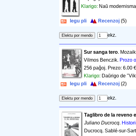
Klarigo:
Naŭ modernismaj
legu pli
Recenzoj
(5)
ekz.
Sur sanga tero
. Mozai
Vilmos Benczik.
Prozo o
256 paĝoj
.
Prezo: 6.00 
Klarigo:
Daŭrigo de "Vik
legu pli
Recenzoj
(2)
ekz.
Taglibro de la reveno 
Juliano Ducrocq
.
Histori
Ducrocq. Sablé-sur-Sar