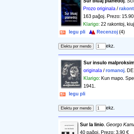
Sur bluaj planedoj
. Sc
Prozo originala
/
rakont
163 paĝoj
.
Prezo: 15.90
Klarigo:
22 rakontoj, kiu
legu pli
Recenzoj
(4)
ekz.
Sur insulo malproksi
originala
/
romanoj
. DE
Klarigo:
Kun mapo. Sper
1941.
legu pli
ekz.
Sur la linio
.
Georgo Kam
40 paĝoj
.
Prezo: 3.90 €