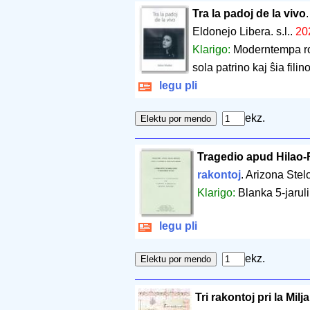
Tra la padoj de la vivo
Eldonejo Libera. s.l..
20
Klarigo:
Moderntempa rom
sola patrino kaj ŝia filino
legu pli
ekz.
Tragedio apud Hilao-
rakontoj
. Arizona Ste
Klarigo:
Blanka 5-jaruli
legu pli
ekz.
Tri rakontoj pri la Mil