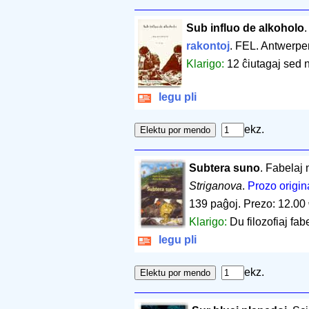
Sub influo de alkoholo
rakontoj
. FEL. Antwerpe
Klarigo:
12 ĉiutagaj sed n
legu pli
ekz.
Subtera suno
. Fabelaj 
Striganova
.
Prozo origin
139 paĝoj
.
Prezo: 12.00
Klarigo:
Du filozofiaj fab
legu pli
ekz.