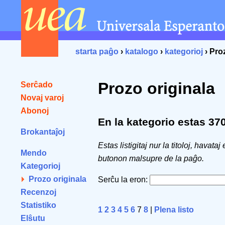
starta paĝo
›
katalogo
›
kategorioj
› Pro
Prozo originala
Serĉado
Novaj varoj
Abonoj
En la kategorio estas 370 
Brokantaĵoj
Estas listigitaj nur la titoloj, havataj
Mendo
butonon malsupre de la paĝo.
Kategorioj
Prozo originala
Serĉu la eron:
Recenzoj
Statistiko
1
2
3
4
5
6
7
8
|
Plena listo
Elŝutu