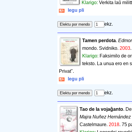
Klarigo:
Verkita laŭ mili
legu pli
ekz.
Tamen perdota
.
Edmon
mondo. Svidniko.
2003
Klarigo:
Faksimilo de or
teksto. La unua ero en s
Privat".
legu pli
ekz.
Tao de la vojaĝanto
. De
Majra Nuñez Hernández 
Castelmaure.
2018
.
75 p