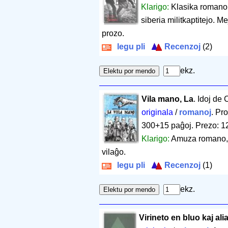
Klarigo:
Klasika romano,
siberia militkaptitejo. 
prozo.
legu pli
Recenzoj
(2)
ekz.
Vila mano, La
. Idoj de
originala
/
romanoj
. Pr
300+15 paĝoj
.
Prezo: 1
Klarigo:
Amuza romano, r
vilaĝo.
legu pli
Recenzoj
(1)
ekz.
Virineto en bluo kaj ali