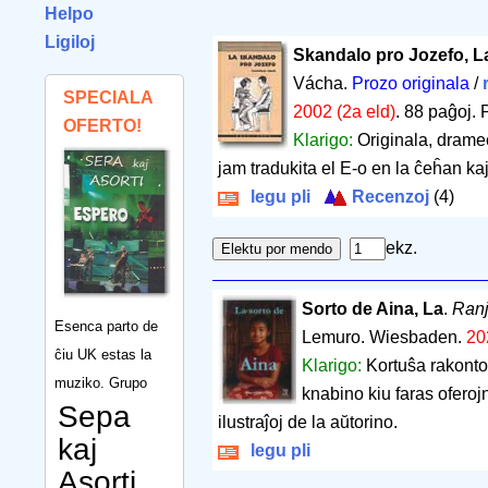
Helpo
Ligiloj
Skandalo pro Jozefo, L
Vácha.
Prozo originala
/
SPECIALA
2002 (2a eld)
.
88 paĝoj
.
OFERTO!
Klarigo:
Originala, dramec
jam tradukita el E-o en la ĉeĥan ka
legu pli
Recenzoj
(4)
ekz.
Sorto de Aina, La
.
Ranj
Esenca parto de
Lemuro. Wiesbaden.
20
ĉiu UK estas la
Klarigo:
Kortuŝa rakonto
muziko. Grupo
knabino kiu faras oferojn
Sepa
ilustraĵoj de la aŭtorino.
kaj
legu pli
Asorti