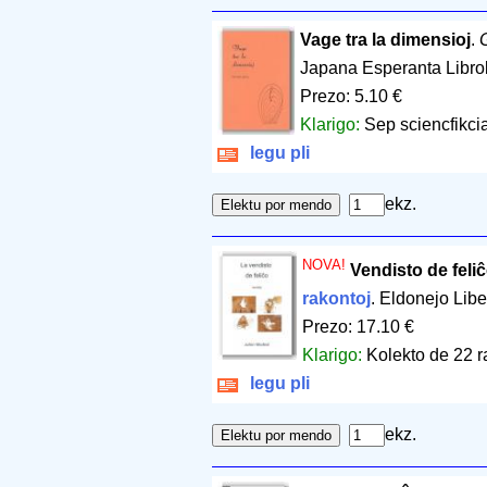
Vage tra la dimensioj
.
Japana Esperanta Libro
Prezo: 5.10 €
Klarigo:
Sep sciencfikcia
legu pli
ekz.
NOVA!
Vendisto de feliĉ
rakontoj
. Eldonejo Lib
Prezo: 17.10 €
Klarigo:
Kolekto de 22 ra
legu pli
ekz.