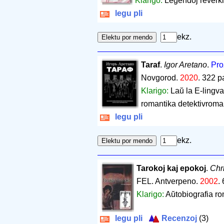
Klarigo:
Legendoj reverki
legu pli
ekz.
Taraf
.
Igor Aretano
.
Pro
Novgorod.
2020
.
322 p
Klarigo:
Laŭ la E-lingva
romantika detektivroman
legu pli
ekz.
Tarokoj kaj epokoj
.
Chr
FEL. Antverpeno.
2002
.
Klarigo:
Aŭtobiografia r
legu pli
Recenzoj
(3)