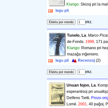
Klarigo:
Skizoj pri la ma
legu pli
ekz.
Tunelo, La
.
Marco Pica
de-Fonds.
1998
.
171 pa
Klarigo:
Romano pri hezi
mazaĝa inĝeniero.
legu pli
Recenzoj
(2)
ekz.
Unuan fojon, La
. Kompi
esperantisoj pri unuafoj
Delfeno Tietti.
Prozo ori
Lomé.
2001
.
40 paĝoj
.
P