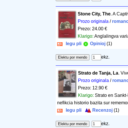
Stone City, The
. A Capt
Prozo originala
/
romano
Prezo: 24.00 €
Klarigo:
Anglalingva vari
legu pli
Opinioj
(1)
ekz.
Strato de Tanja, La
. Vi
Prozo originala
/
romano
Prezo: 12.90 €
Klarigo:
Strato en Sankt-
nefikcia historio bazita sur rememo
legu pli
Recenzoj
(1)
ekz.