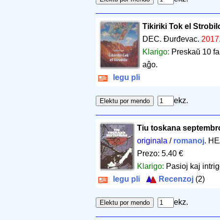
Tikiriki Tok el Strobil
DEC. Đurđevac.
2017
Klarigo:
Preskaŭ 10 fa
aĝo.
legu pli
ekz.
Tiu toskana septembr
originala
/
romanoj
. HE
Prezo: 5.40 €
Klarigo:
Pasioj kaj intri
legu pli
Recenzoj
(2)
ekz.