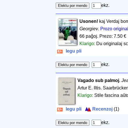
ekz.
Usonen!
kaj Verdaj bom
Georgiev
.
Prozo origina
66 paĝoj
.
Prezo: 7.50 €
Klarigo:
Du originalaj sci
legu pli
ekz.
Vagado sub palmoj
.
Jea
Artur E. Iltis. Saarbrücke
Klarigo:
Stile fascina aŭt
legu pli
Recenzoj
(1)
ekz.