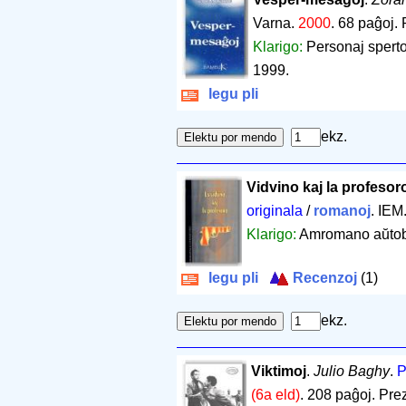
Varna.
2000
.
68 paĝoj
.
Klarigo:
Personaj sperto
1999.
legu pli
ekz.
Vidvino kaj la profesor
originala
/
romanoj
. IEM
Klarigo:
Amromano aŭtobio
legu pli
Recenzoj
(1)
ekz.
Viktimoj
.
Julio Baghy
.
P
(6a eld)
.
208 paĝoj
.
Prez