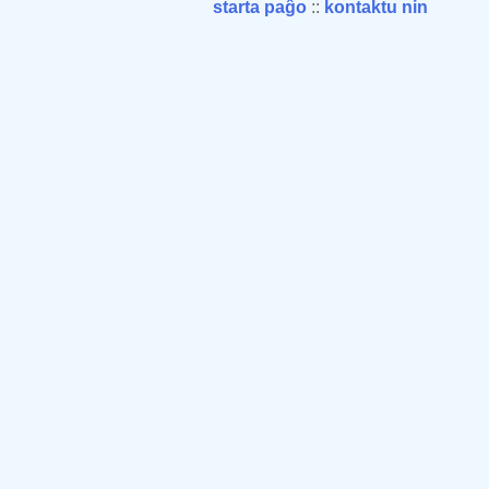
starta paĝo
::
kontaktu nin