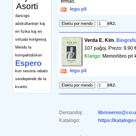
firmao.
Asorti
legu pli
dancigis
ekz.
aŭskultantojn kaj
en fizika kaj en
virtuala kongresoj.
Verda E. Kim
.
Biografi
Mendu la
107 paĝoj
.
Prezo: 9.90 
kompaktdiskon
Klarigo:
Memorlibro pri k
Espero
legu pli
kun sesona rabato
sendepende de la
ekz.
kvanto.
Demandoj:
libroservo@co.u
Katalogo:
https://katalogo