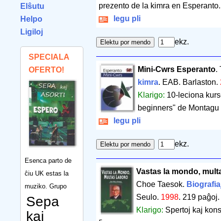
prezento de la kimra en Esperanto.
Elŝutu
legu pli
Helpo
Ligiloj
ekz.
SPECIALA
Mini-Cwrs Esperanto
.
OFERTO!
kimra
. EAB. Barlaston.
Klarigo:
10-leciona kurs
beginners" de Montagu 
legu pli
ekz.
Esenca parto de
Vastas la mondo, mult
ĉiu UK estas la
Choe Taesok.
Biografia
muziko. Grupo
Seulo.
1998
.
219 paĝoj
Sepa
Klarigo:
Spertoj kaj kons
kaj