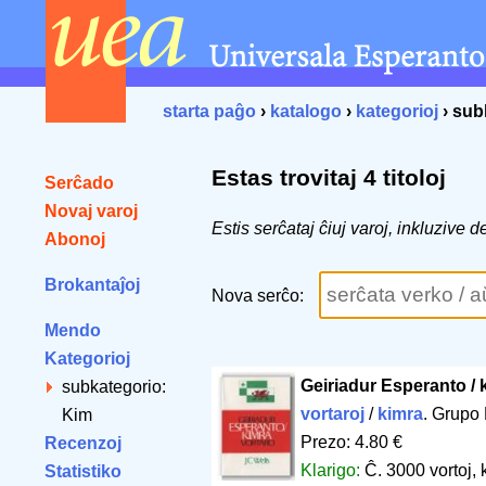
starta paĝo
›
katalogo
›
kategorioj
› sub
Estas trovitaj 4 titoloj
Serĉado
Novaj varoj
Estis serĉataj ĉiuj varoj, inkluzive
Abonoj
Brokantaĵoj
Nova serĉo:
Mendo
Kategorioj
Geiriadur Esperanto / 
subkategorio:
vortaroj
/
kimra
. Grupo
Kim
Prezo: 4.80 €
Recenzoj
Klarigo:
Ĉ. 3000 vortoj,
Statistiko