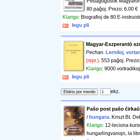
Pedagógusok Magyarorsz
80 paĝoj
.
Prezo: 6.00 €
Klarigo:
Biografioj de 80 E-instruis
legu pli
Magyar-Eszperantó sz
Pechan
.
Lerniloj, vorta
(repr.)
.
553 paĝoj
.
Prezo:
Klarigo:
9000 vortradikoj
legu pli
ekz.
Paŝo post paŝo ĉirka
/
hungara
. Kriszt Bt. D
Klarigo:
12-leciona kurs
hungarlingvanojn, la lib