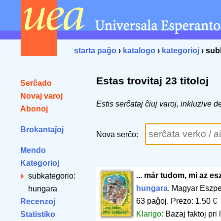
starta paĝo
›
katalogo
›
kategorioj
› sub
Estas trovitaj 23 titoloj
Serĉado
Novaj varoj
Estis serĉataj ĉiuj varoj, inkluzive
Abonoj
Brokantaĵoj
Nova serĉo:
Mendo
Kategorioj
... már tudom, mi az es
subkategorio:
hungara
. Magyar Eszp
hungara
63 paĝoj
.
Prezo: 1.50 €
Recenzoj
Klarigo:
Bazaj faktoj pri
Statistiko