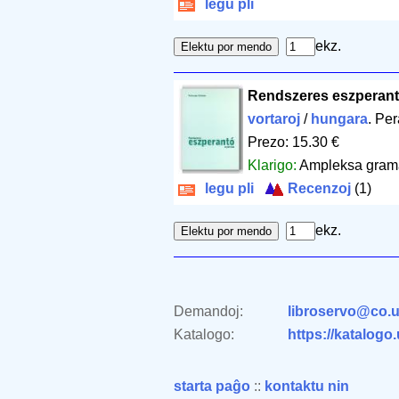
legu pli
ekz.
Rendszeres eszperant
vortaroj
/
hungara
. Pe
Prezo: 15.30 €
Klarigo:
Ampleksa grama
legu pli
Recenzoj
(1)
ekz.
Demandoj:
libroservo@co.u
Katalogo:
https://katalogo
starta paĝo
::
kontaktu nin