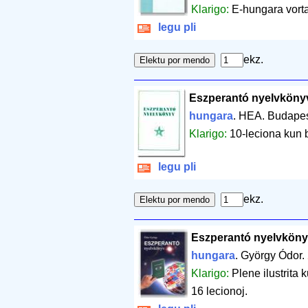
Klarigo:
E-hungara vorta
legu pli
ekz.
Eszperantó nyelvköny
hungara
. HEA. Budape
Klarigo:
10-leciona kun b
legu pli
ekz.
Eszperantó nyelvkön
hungara
. György Ódor.
Klarigo:
Plene ilustrita
16 lecionoj.