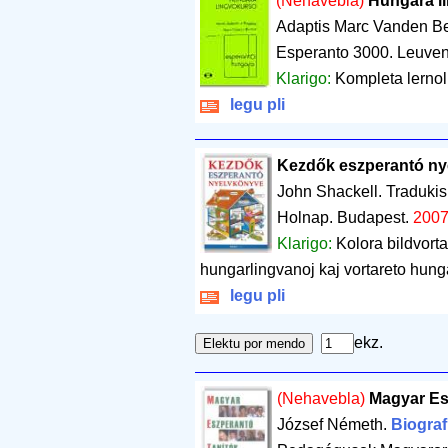
(Nehavebla)
Hungara l
Adaptis Marc Vanden B
Esperanto 3000. Leuve
Klarigo:
Kompleta lernol
legu pli
Kezdők eszperantó ny
John Shackell. Tradukis
Holnap. Budapest.
200
Klarigo:
Kolora bildvort
hungarlingvanoj kaj vortareto hun
legu pli
ekz.
(Nehavebla)
Magyar Es
József Németh.
Biograf