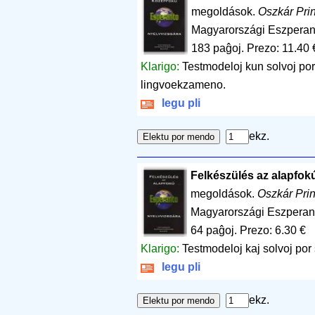
megoldások.
Oszkár Pri
Magyarországi Eszperan
183 paĝoj
.
Prezo: 11.40 
Klarigo:
Testmodeloj kun solvoj po
lingvoekzameno.
legu pli
ekz.
Felkészülés az alapfok
megoldások.
Oszkár Pri
Magyarországi Eszperan
64 paĝoj
.
Prezo: 6.30 €
Klarigo:
Testmodeloj kaj solvoj po
legu pli
ekz.