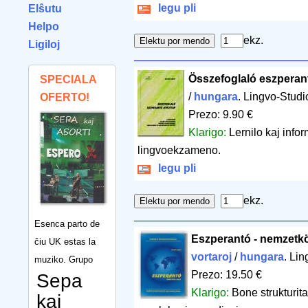
legu pli
Elŝutu
Helpo
ekz.
Ligiloj
Összefoglaló eszperan
SPECIALA
/
hungara
. Lingvo-Stud
OFERTO!
Prezo: 9.90 €
Klarigo:
Lernilo kaj info
lingvoekzameno.
legu pli
ekz.
Esenca parto de
Eszperantó - nemzetkö
ĉiu UK estas la
vortaroj
/
hungara
. Li
muziko. Grupo
Prezo: 19.50 €
Sepa
Klarigo:
Bone strukturit
kaj