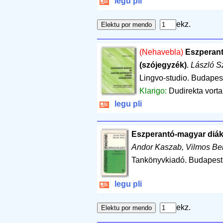
legu pli
ekz.
(Nehavebla)
Eszperant
(szójegyzék)
.
László Sz
Lingvo-studio. Budapes
Klarigo:
Dudirekta vorta
legu pli
Eszperantó-magyar diák
Andor Kaszab, Vilmos Be
Tankönyvkiadó. Budapest
legu pli
ekz.