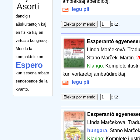
ampleksaj apendicoj.
Asorti
legu pli
dancigis
ekz.
aŭskultantojn kaj
en fizika kaj en
virtuala kongresoj.
Eszperantó egyenesen
Mendu la
Linda Marčeková. Tradu
kompaktdiskon
Stano Marček. Martin.
2
Espero
Klarigo:
Komplete ilustr
kun sesona rabato
kun vortaretoj ambaŭdirektaj.
sendepende de la
legu pli
kvanto.
ekz.
Eszperantó egyenesen
Linda Marčeková. Tradu
hungara
. Stano Marček
Klarigo:
Komplete ilustr