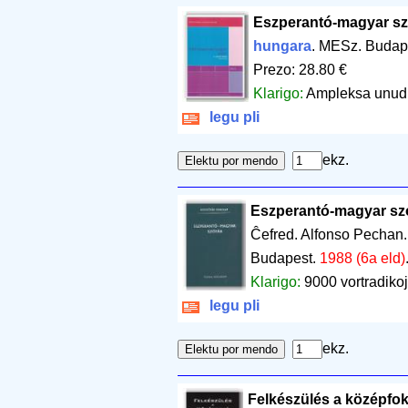
Eszperantó-magyar sz
hungara
. MESz. Budap
Prezo: 28.80 €
Klarigo:
Ampleksa unudir
legu pli
ekz.
Eszperantó-magyar szó
Ĉefred. Alfonso Pechan
Budapest.
1988 (6a eld)
Klarigo:
9000 vortradiko
legu pli
ekz.
Felkészülés a középfo