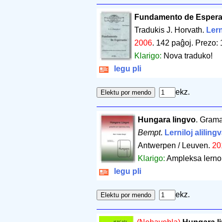
Fundamento de Espera
Tradukis J. Horvath.
Lern
2006
.
142 paĝoj
.
Prezo: 
Klarigo:
Nova traduko!
legu pli
ekz.
Hungara lingvo
. Grama
Bempt
.
Lerniloj alilingv
Antwerpen / Leuven.
20
Klarigo:
Ampleksa lernol
legu pli
ekz.