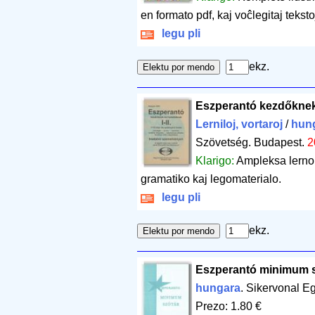
en formato pdf, kaj voĉlegitaj tekst
legu pli
ekz.
Eszperantó kezdőknek
Lerniloj, vortaroj
/
hun
Szövetség. Budapest.
2
Klarigo:
Ampleksa lernol
gramatiko kaj legomaterialo.
legu pli
ekz.
Eszperantó minimum s
hungara
. Sikervonal E
Prezo: 1.80 €