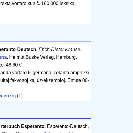
ekta vortaro kun ĉ. 160 000 leksikaj
peranto-Deutsch
.
Erich-Dieter Krause
.
ana
. Helmut Buske Verlag. Hamburg.
o: 48.60 €
granda vortaro E-germana, celanta ampleksi
ltaj fakvortoj kaj uz-ekzemploj. Entute 80-
cenzoj
(1)
terbuch Esperanto
. Esperanto-Deutsch,