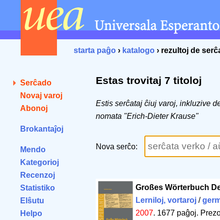
starta paĝo
›
katalogo
› rezultoj de ser
Estas trovitaj 7 titoloj
Serĉado
Novaj varoj
Estis serĉataj ĉiuj varoj, inkluzive 
Abonoj
nomata "Erich-Dieter Krause"
Brokantaĵoj
Nova serĉo:
Mendo
Kategorioj
Recenzoj
Großes Wörterbuch D
Statistiko
Lerniloj, vortaroj
/
ger
Elŝutu
2007
.
1677 paĝoj
.
Prezo
Helpo