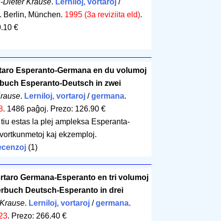
h-Dieter Krause
.
Lerniloj, vortaroj
/
. Berlin, München.
1995 (3a reviziita eld)
.
0.10 €
taro Esperanto-Germana en du volumoj
rbuch Esperanto-Deutsch in zwei
Krause
.
Lerniloj, vortaroj
/
germana
.
8
.
1486 paĝoj
.
Prezo: 126.90 €
i tiu estas la plej ampleksa Esperanta-
vortkunmetoj kaj ekzemploj.
cenzoj
(1)
rtaro Germana-Esperanto en tri volumoj
erbuch Deutsch-Esperanto in drei
 Krause
.
Lerniloj, vortaroj
/
germana
.
23
.
Prezo: 266.40 €