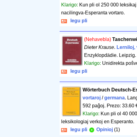
Klarigo:
Kun pli ol 250 000 leksikaj
nacilingva-Esperanta vortaro.
legu pli
(Nehavebla)
Taschenwö
Dieter Krause
.
Lerniloj,
Enzyklopdädie. Leipzig
Klarigo:
Unidirekta poŝvo
legu pli
Wörterbuch Deutsch-E
vortaroj
/
germana
. Lan
592 paĝoj
.
Prezo: 33.60 
Klarigo:
Kun pli ol 40 000
leksikologiaj verkoj en Esperanto.
legu pli
Opinioj
(1)