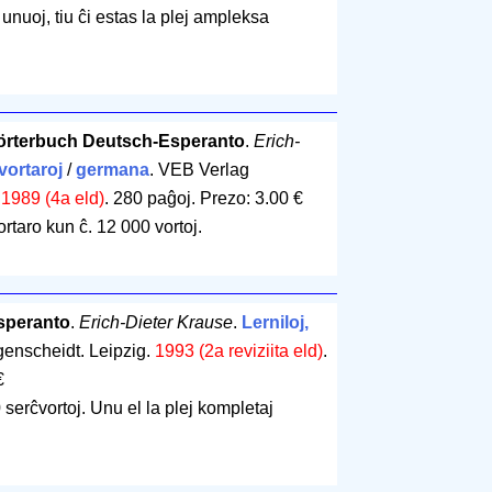
 unuoj, tiu ĉi estas la plej ampleksa
rterbuch Deutsch-Esperanto
.
Erich-
 vortaroj
/
germana
. VEB Verlag
.
1989 (4a eld)
.
280 paĝoj
.
Prezo: 3.00 €
rtaro kun ĉ. 12 000 vortoj.
speranto
.
Erich-Dieter Krause
.
Lerniloj,
genscheidt. Leipzig.
1993 (2a reviziita eld)
.
€
 serĉvortoj. Unu el la plej kompletaj