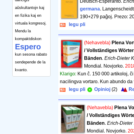
Deutsch-Esperanto.
Eric
aŭskultantojn kaj
germana
. Langenscheidt
en fizika kaj en
190+279 paĝoj
.
Prezo: 2
virtuala kongresoj.
legu pli
Mendu la
kompaktdiskon
(Nehavebla)
Plena Vor
Espero
/ Vollständiges Wörte
kun sesona rabato
Bänden
.
Erich-Dieter 
sendepende de la
Mondial. Novjorko.
201
kvanto.
Klarigo:
Kun ĉ. 150 000 artikoloj, ĉ
nacilingva vortaro. Kun abundo da 
legu pli
Opinioj
(2)
Re
(Nehavebla)
Plena Vo
/ Vollständiges Wört
Bänden
.
Erich-Dieter
Mondial. Novjorko.
20