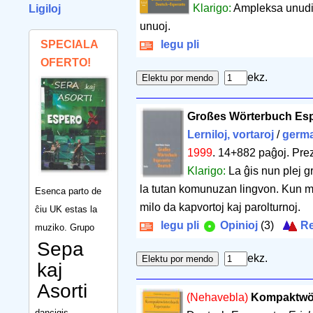
Klarigo:
Ampleksa unudir
Ligiloj
unuoj.
SPECIALA
legu pli
OFERTO!
ekz.
Großes Wörterbuch Es
Lerniloj, vortaroj
/
germ
1999
.
14+882 paĝoj
.
Prez
Klarigo:
La ĝis nun plej 
la tutan komunuzan lingvon. Kun mu
Esenca parto de
milo da kapvortoj kaj parolturnoj.
ĉiu UK estas la
legu pli
Opinioj
(3)
Re
muziko. Grupo
Sepa
ekz.
kaj
Asorti
(Nehavebla)
Kompaktwör
dancigis