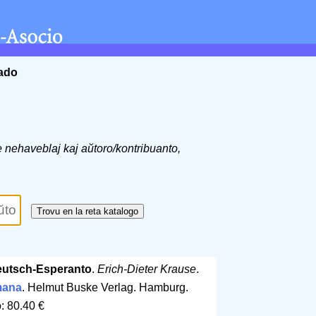
ĉado
de nehaveblaj kaj aŭtoro/kontribuanto,
eutsch-Esperanto
.
Erich-Dieter Krause
.
mana
. Helmut Buske Verlag. Hamburg.
: 80.40 €