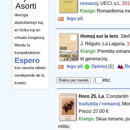
romanoj
. UECI. s.l..
201
Asorti
Klarigo:
Romanforma me
dancigis
legu pli
aŭskultantojn kaj
en fizika kaj en
Homoj sur la tero
.
Stel
virtuala kongresoj.
J. Régulo. La Laguna.
1
Mendu la
Klarigo:
Premiita romano
kompaktdiskon
Espero
tri generacioj.
legu pli
Opinioj
(1)
Re
kun sesona rabato
sendepende de la
ekz.
kvanto.
Horo 25, La
.
Constantin 
tradukita
/
romanoj
. Mo
Prezo: 27.00 €
Klarigo:
Skua romano, par
milito.