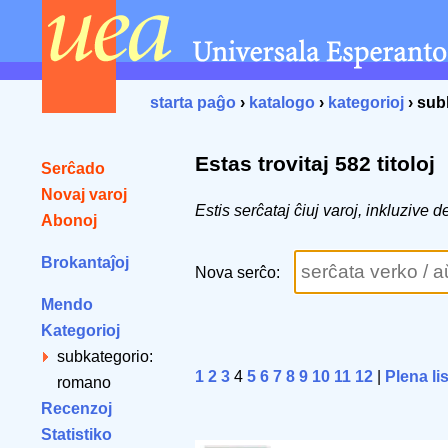
starta paĝo
›
katalogo
›
kategorioj
› sub
Estas trovitaj 582 titoloj
Serĉado
Novaj varoj
Estis serĉataj ĉiuj varoj, inkluzive
Abonoj
Brokantaĵoj
Nova serĉo:
Mendo
Kategorioj
subkategorio:
1
2
3
4
5
6
7
8
9
10
11
12
|
Plena li
romano
Recenzoj
Statistiko