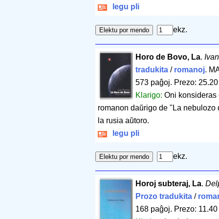
legu pli
ekz.
Horo de Bovo, La
.
Iva
tradukita
/
romanoj
. M
573 paĝoj
.
Prezo: 25.20
Klarigo:
Oni konsideras ĉ
romanon daŭrigo de "La nebulozo d
la rusia aŭtoro.
legu pli
ekz.
Horoj subteraj, La
.
Del
Prozo tradukita
/
roma
168 paĝoj
.
Prezo: 11.40