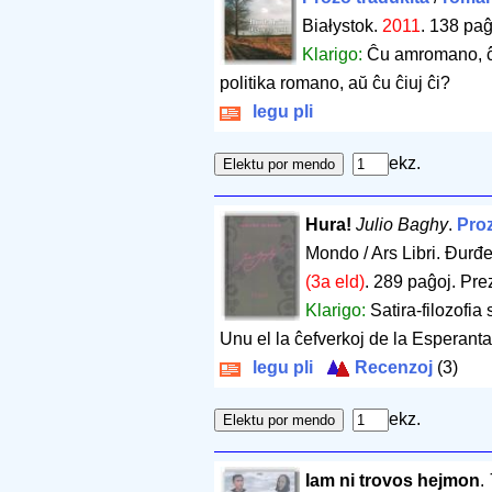
Białystok.
2011
.
138 paĝ
Klarigo:
Ĉu amromano, ĉu
politika romano, aŭ ĉu ĉiuj ĉi?
legu pli
ekz.
Hura!
Julio Baghy
.
Proz
Mondo / Ars Libri. Đurđe
(3a eld)
.
289 paĝoj
.
Pre
Klarigo:
Satira-filozofia
Unu el la ĉefverkoj de la Esperanta
legu pli
Recenzoj
(3)
ekz.
Iam ni trovos hejmon
.