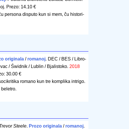
oj
.
Prezo: 14.10 €
 persona disputo kun si mem, ĉu histori-
o originala
/
romanoj
. DEC / BES / Libro-
vac / Świdnik / Lublin / Bjalistoko.
2018
zo: 30.00 €
 socikritika romano kun tre komplika intrigo.
 beletro.
Trevor Steele
.
Prozo originala
/
romanoj
.