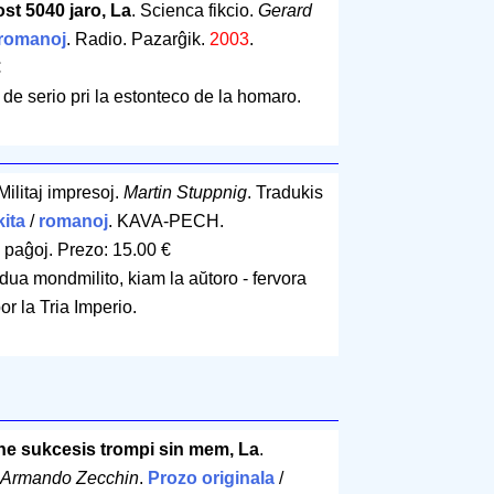
t 5040 jaro, La
. Scienca fikcio.
Gerard
romanoj
. Radio. Pazarĝik.
2003
.
€
de serio pri la estonteco de la homaro.
 Militaj impresoj.
Martin Stuppnig
. Tradukis
ita
/
romanoj
. KAVA-PECH.
 paĝoj
.
Prezo: 15.00 €
dua mondmilito, kiam la aŭtoro - fervora
or la Tria Imperio.
ne sukcesis trompi sin mem, La
.
Armando Zecchin
.
Prozo originala
/