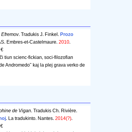
n Efremov
. Tradukis J. Finkel.
Prozo
AS. Embres-et-Castelmaure.
2010
.
 €
i tiun scienc-fickian, soci-filozofian
e Andromedo" kaj la plej grava verko de
phine de Vigan
. Tradukis Ch. Rivière.
noj
. La tradukinto. Nantes.
2014(?)
.
 €