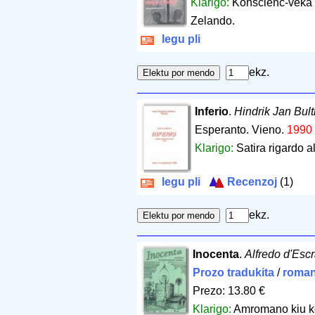
Klarigo:
Konscienc-veka a
Zelando.
legu pli
ekz.
Inferio
.
Hindrik Jan Bult
Esperanto. Vieno.
1990 
Klarigo:
Satira rigardo al
legu pli
Recenzoj
(1)
ekz.
Inocenta
.
Alfredo d'Esc
Prozo tradukita
/
roman
Prezo: 13.80 €
Klarigo:
Amromano kiu kon