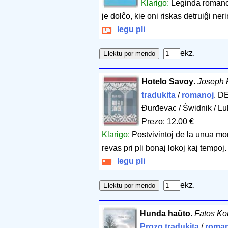
Klarigo:
Leginda romano 
je dolĉo, kie oni riskas detruiĝi ner
legu pli
ekz.
Hotelo Savoy
.
Joseph 
tradukita
/
romanoj
. DE
Đurđevac / Świdnik / Lub
Prezo: 12.00 €
Klarigo:
Postvivintoj de la unua mon
revas pri pli bonaj lokoj kaj tempoj.
legu pli
ekz.
Hunda haŭto
.
Fatos Ko
Prozo tradukita
/
roman