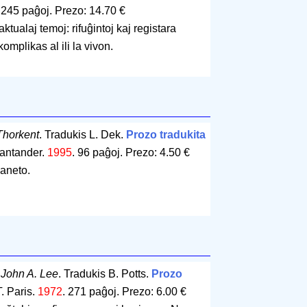
.
245 paĝoj
.
Prezo: 14.70 €
ktualaj temoj: rifuĝintoj kaj registara
komplikas al ili la vivon.
Thorkent
. Tradukis L. Dek.
Prozo tradukita
Santander.
1995
.
96 paĝoj
.
Prezo: 4.50 €
maneto.
.
John A. Lee
. Tradukis B. Potts.
Prozo
. Paris.
1972
.
271 paĝoj
.
Prezo: 6.00 €