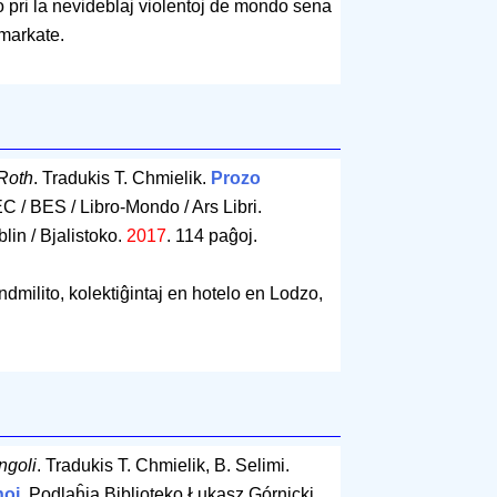
pri la nevideblaj violentoj de mondo sena
imarkate.
Roth
. Tradukis T. Chmielik.
Prozo
C / BES / Libro-Mondo / Ars Libri.
lin / Bjalistoko.
2017
.
114 paĝoj
.
dmilito, kolektiĝintaj en hotelo en Lodzo,
ngoli
. Tradukis T. Chmielik, B. Selimi.
oj
. Podlaĥia Biblioteko Łukasz Górnicki.