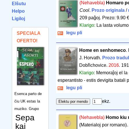
(Nehavebla)
Homaro pos
Elŝutu
Cool
.
Prozo originala
/
Helpo
209 paĝoj
.
Prezo: 9.90 
Ligiloj
Klarigo:
La lasta volumo 
legu pli
SPECIALA
OFERTO!
Home en senhomeco
.
J. Horvath.
Prozo traduk
Dobřichovice.
2016
.
191
Klarigo:
Memoraĵoj el la 
esperantisto - estis devigita batali p
legu pli
Esenca parto de
ekz.
ĉiu UK estas la
muziko. Grupo
Sepa
(Nehavebla)
Homo kiu 
kaj
(Materialoj por romano).