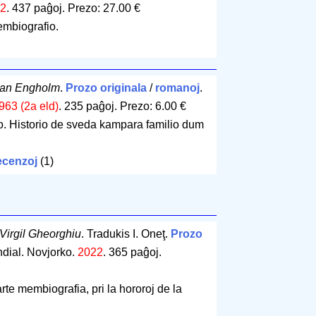
2
.
437 paĝoj
.
Prezo: 27.00 €
mbiografio.
lan Engholm
.
Prozo originala
/
romanoj
.
963 (2a eld)
.
235 paĝoj
.
Prezo: 6.00 €
. Historio de sveda kampara familio dum
cenzoj
(1)
Virgil Gheorghiu
. Tradukis I. Oneţ.
Prozo
ndial. Novjorko.
2022
.
365 paĝoj
.
te membiografia, pri la hororoj de la