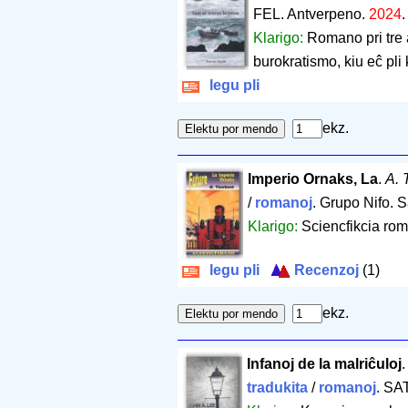
FEL. Antverpeno.
2024
Klarigo:
Romano pri tre a
burokratismo, kiu eĉ pli 
legu pli
ekz.
Imperio Ornaks, La
.
A. 
/
romanoj
. Grupo Nifo. 
Klarigo:
Sciencfikcia ro
legu pli
Recenzoj
(1)
ekz.
Infanoj de la malriĉuloj
tradukita
/
romanoj
. SAT