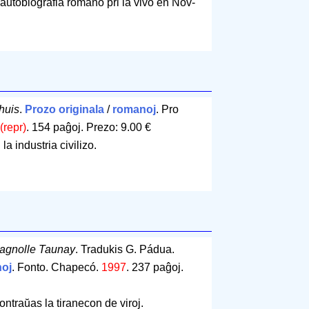
ŭtobiografia romano pri la vivo en Nov-
huis
.
Prozo originala
/
romanoj
. Pro
(repr)
.
154 paĝoj
.
Prezo: 9.00 €
 la industria civilizo.
ragnolle Taunay
. Tradukis G. Pádua.
oj
. Fonto. Chapecó.
1997
.
237 paĝoj
.
traŭas la tiranecon de viroj.