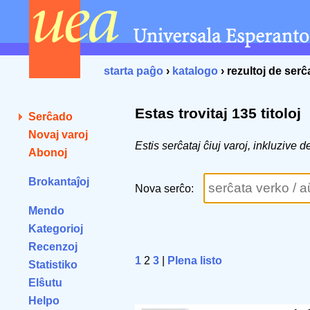
starta paĝo
›
katalogo
› rezultoj de ser
Estas trovitaj 135 titoloj
Serĉado
Novaj varoj
Estis serĉataj ĉiuj varoj, inkluziv
Abonoj
Brokantaĵoj
Nova serĉo:
Mendo
Kategorioj
Recenzoj
1
2
3
|
Plena listo
Statistiko
Elŝutu
Helpo