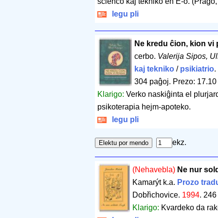
scienco kaj tekniko en E-o. (Prago,
legu pli
Ne kredu ĉion, kion vi
cerbo.
Valerija Sipos, U
kaj tekniko
/
psikiatrio
304 paĝoj
.
Prezo: 17.10
Klarigo:
Verko naskiĝinta el plurja
psikoterapia hejm-apoteko.
legu pli
ekz.
(Nehavebla)
Ne nur sol
Kamarýt k.a.
Prozo trad
Dobřichovice.
1994
.
246
Klarigo:
Kvardeko da rako