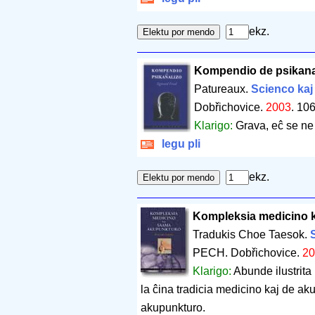
ekz.
Kompendio de psikana
Patureaux.
Scienco kaj
Dobřichovice.
2003
.
106
Klarigo:
Grava, eĉ se ne 
legu pli
ekz.
Kompleksia medicino 
Tradukis Choe Taesok.
PECH. Dobřichovice.
20
Klarigo:
Abunde ilustrita
la ĉina tradicia medicino kaj de ak
akupunkturo.