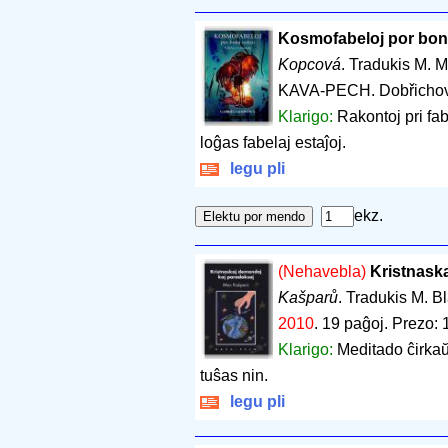
Kosmofabeloj por bon
Kopcová
. Tradukis M. 
KAVA-PECH. Dobřichov
Klarigo:
Rakontoj pri fa
loĝas fabelaj estaĵoj.
legu pli
ekz.
(Nehavebla)
Kristnask
Kašparů
. Tradukis M. B
2010
.
19 paĝoj
.
Prezo: 
Klarigo:
Meditado ĉirkaŭ 
tuŝas nin.
legu pli