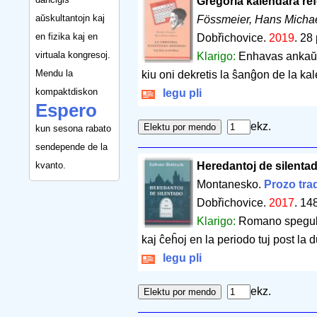
Gregoria kalendara ref
aŭskultantojn kaj
Fössmeier, Hans Micha
en fizika kaj en
Dobřichovice.
2019
.
28 
virtuala kongresoj.
Klarigo:
Enhavas ankaŭ l
Mendu la
kiu oni dekretis la ŝanĝon de la ka
kompaktdiskon
legu pli
Espero
ekz.
kun sesona rabato
sendepende de la
kvanto.
Heredantoj de silenta
Montanesko.
Prozo tra
Dobřichovice.
2017
.
148
Klarigo:
Romano spegulan
kaj ĉeĥoj en la periodo tuj post la 
legu pli
ekz.