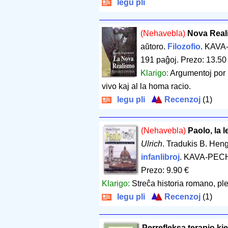
legu pli
(Nehavebla)
Nova Real
aŭtoro.
Filozofio
. KAVA
191 paĝoj
.
Prezo: 13.50
Klarigo:
Argumentoj por 
vivo kaj al la homa racio.
legu pli
Recenzoj
(1)
(Nehavebla)
Paolo, la 
Ulrich
. Tradukis B. He
infanlibroj
. KAVA-PECH
Prezo: 9.90 €
Klarigo:
Streĉa historia romano, pl
legu pli
Recenzoj
(1)
Perrefleksa terapio k