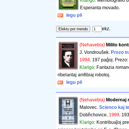
Klarigo:
Membiografio de
Esperanta movado.
legu pli
ekz.
(Nehavebla)
Milito kon
J. Vondroušek.
Prozo tr
1994
.
197 paĝoj
.
Prezo:
Klarigo:
Fantazia romano
ribelantaj amfibiaj robotoj.
legu pli
(Nehavebla)
Modernaj 
Malovec.
Scienco kaj t
Dobřichovice.
1999
.
193
Klarigo:
Kontribuaĵoj pre