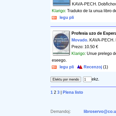
KAVA-PECH. Dobřichov
Klarigo:
Traduko de la unua libro d
legu pli
Profesia uzo de Esperan
Movado
. KAVA-PECH. 
Prezo: 10.50 €
Klarigo:
Unue prelego de
eseego.
legu pli
Recenzoj
(1)
ekz.
1
2
3
|
Plena listo
Demandoj:
libroservo@co.u