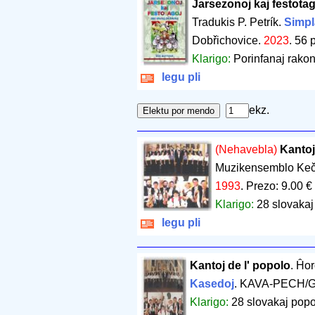
Jarsezonoj kaj festotag
Tradukis P. Petrík.
Simpla
Dobřichovice.
2023
.
56 
Klarigo:
Porinfanaj rakont
legu pli
ekz.
(Nehavebla)
Kantoj
Muzikensemblo Ke
1993
.
Prezo: 9.00 €
Klarigo:
28 slovakaj
legu pli
Kantoj de l' popolo
. Ĥo
Kasedoj
. KAVA-PECH/Gi
Klarigo:
28 slovakaj popo