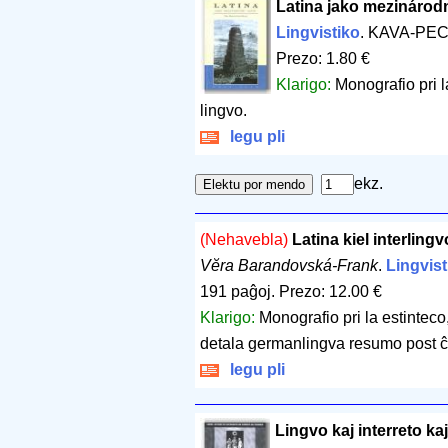
Latina jako mezinárodn
Lingvistiko
. KAVA-PEC
Prezo: 1.80 €
Klarigo:
Monografio pri l
lingvo.
legu pli
ekz.
(Nehavebla)
Latina kiel interlingv
Vĕra Barandovská-Frank
.
Lingvist
191 paĝoj
.
Prezo: 12.00 €
Klarigo:
Monografio pri la estinteco
detala germanlingva resumo post ĉi
legu pli
Lingvo kaj interreto kaj