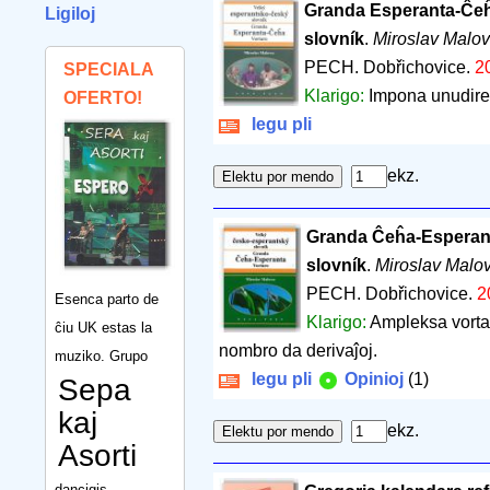
Granda Esperanta-Ĉeĥa
Ligiloj
slovník
.
Miroslav Malo
PECH. Dobřichovice.
2
SPECIALA
Klarigo:
Impona unudirek
OFERTO!
legu pli
ekz.
Granda Ĉeĥa-Esperant
slovník
.
Miroslav Malo
PECH. Dobřichovice.
2
Esenca parto de
Klarigo:
Ampleksa vortar
ĉiu UK estas la
nombro da derivaĵoj.
muziko. Grupo
legu pli
Opinioj
(1)
Sepa
kaj
ekz.
Asorti
dancigis