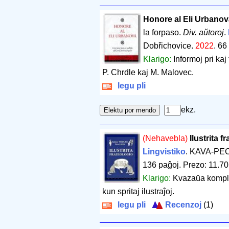
Honore al Eli Urbanov
la forpaso.
Div. aŭtoroj
.
Dobřichovice.
2022
.
66
Klarigo:
Informoj pri kaj
P. Chrdle kaj M. Malovec.
legu pli
ekz.
(Nehavebla)
Ilustrita f
Lingvistiko
. KAVA-PEC
136 paĝoj
.
Prezo: 11.70
Klarigo:
Kvazaŭa komplem
kun spritaj ilustraĵoj.
legu pli
Recenzoj
(1)