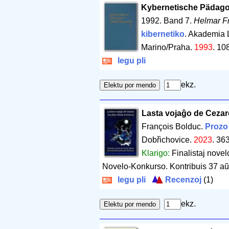
Kybernetische Pädago
1992. Band 7.
Helmar Fr
kibernetiko
. Akademia
Marino/Praha.
1993
.
108
legu pli
ekz.
Lasta vojaĝo de Cezaro
François Bolduc.
Prozo 
Dobřichovice.
2023
.
363
Klarigo:
Finalistaj novel
Novelo-Konkurso. Kontribuis 37 aŭt
legu pli
Recenzoj
(1)
ekz.