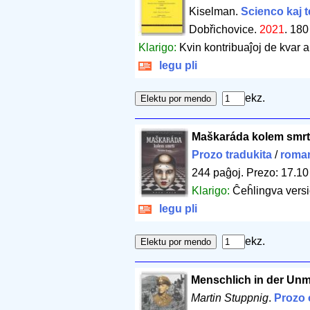
Kiselman.
Scienco kaj 
Dobřichovice.
2021
.
180
Klarigo:
Kvin kontribuaĵoj de kvar a
legu pli
ekz.
Maškaráda kolem smrt
Prozo tradukita
/
roma
244 paĝoj
.
Prezo: 17.10
Klarigo:
Ĉeĥlingva versi
legu pli
ekz.
Menschlich in der Unm
Martin Stuppnig
.
Prozo 