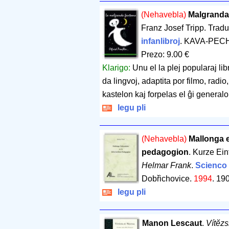
(Nehavebla)
Malgranda
Franz Josef Tripp. Trad
infanlibroj
. KAVA-PECH
Prezo: 9.00 €
Klarigo:
Unu el la plej popularaj li
da lingvoj, adaptita por filmo, radi
kastelon kaj forpelas el ĝi generalo
legu pli
(Nehavebla)
Mallonga 
pedagogion
. Kurze Ei
Helmar Frank
.
Scienco 
Dobřichovice.
1994
.
190
legu pli
Manon Lescaut
.
Vítĕzs