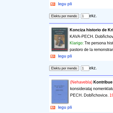
legu pli
ekz.
Konciza historio de K
KAVA-PECH. Dobřichov
Klarigo:
Tre persona histo
pastoro de la remonstran
legu pli
ekz.
(Nehavebla)
Kontribue 
konsiderataj nomenklat
PECH. Dobřichovice.
1
legu pli