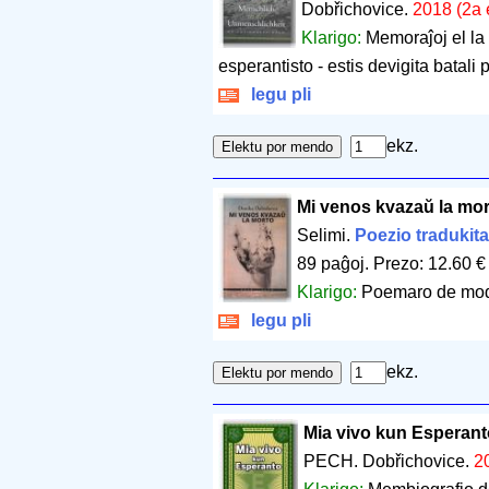
Dobřichovice.
2018 (2a 
Klarigo:
Memoraĵoj el la 
esperantisto - estis devigita batali p
legu pli
ekz.
Mi venos kvazaŭ la mo
Selimi.
Poezio tradukit
89 paĝoj
.
Prezo: 12.60 €
Klarigo:
Poemaro de mod
legu pli
ekz.
Mia vivo kun Esperant
PECH. Dobřichovice.
2