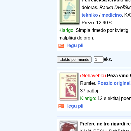
doloras.
Radka Dvořák
tekniko
/
medicino
. K
Prezo: 12.90 €
Klarigo:
Simpla rimedo por kvietigi 
malpliigi doloron.
legu pli
ekz.
(Nehavebla)
Peza vino 
Rumler.
Poezio original
37 paĝoj
Klarigo:
12 elektitaj poe
legu pli
Prefere ne tro rigardi re