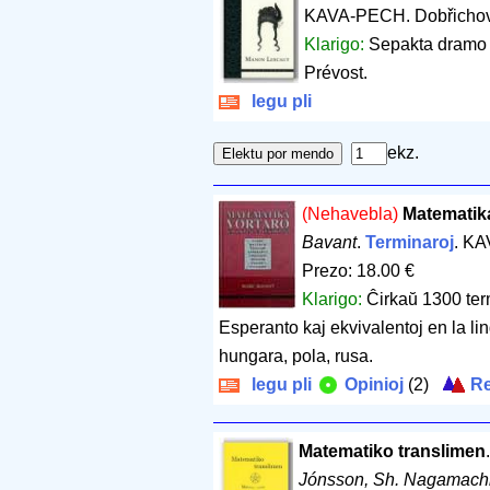
KAVA-PECH. Dobřichov
Klarigo:
Sepakta dramo v
Prévost.
legu pli
ekz.
(Nehavebla)
Matematika
Bavant
.
Terminaroj
. KA
Prezo: 18.00 €
Klarigo:
Ĉirkaŭ 1300 term
Esperanto kaj ekvivalentoj en la li
hungara, pola, rusa.
legu pli
Opinioj
(2)
Re
Matematiko translimen
Jónsson, Sh. Nagamachi