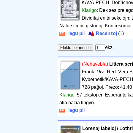
KAVA-PECH. Dobřichov
Klarigo:
Dek ses prelego
Dividitaj en tri sekciojn: 
Natursciencaj studoj. Kun resumoj 
legu pli
Recenzoj
(1)
ekz.
(Nehavebla)
Littera sc
Frank.
Div.
. Red. Vĕra 
Kybernetik/KAVA-PECH.
728 paĝoj
.
Prezo: 41.40
Klarigo:
57 tekstoj en Esperanto ka
alia nacia lingvo.
legu pli
Lorenaj fabeloj / Loth