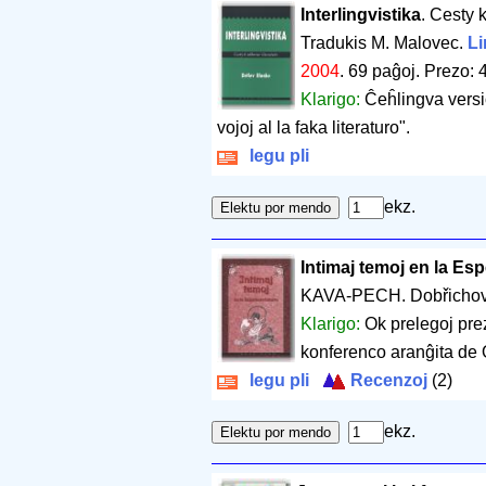
Interlingvistika
. Cesty 
Tradukis M. Malovec.
Li
2004
.
69 paĝoj
.
Prezo: 
Klarigo:
Ĉeĥlingva versio
vojoj al la faka literaturo".
legu pli
ekz.
Intimaj temoj en la Es
KAVA-PECH. Dobřichov
Klarigo:
Ok prelegoj pre
konferenco aranĝita de 
legu pli
Recenzoj
(2)
ekz.