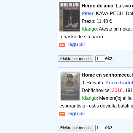
Heroo de amo
. La vivo
Pitter
. KAVA-PECH. Dob
Prezo: 11.40 €
Klarigo:
Atesto pri nekut
renasko de sia nacio.
legu pli
ekz.
Home en senhomeco
.
J. Horvath.
Prozo traduk
Dobřichovice.
2016
.
191
Klarigo:
Memoraĵoj el la 
esperantisto - estis devigita batali p
legu pli
ekz.