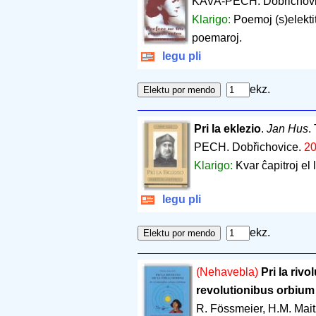
KAVA-PECH. Dobřichov
Klarigo:
Poemoj (s)elekti
poemaroj.
legu pli
ekz.
Pri la eklezio
.
Jan Hus
.
PECH. Dobřichovice.
2
Klarigo:
Kvar ĉapitroj el 
legu pli
ekz.
(Nehavebla)
Pri la rivo
revolutionibus orbium
R. Fössmeier, H.M. Mai