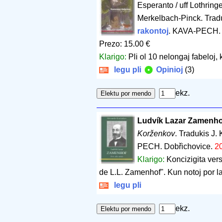
Esperanto / uff Lothring
Merkelbach-Pinck. Tradu
rakontoj
. KAVA-PECH. 
Prezo: 15.00 €
Klarigo:
Pli ol 10 nelongaj fabeloj,
legu pli
Opinioj
(3)
ekz.
Ludvík Lazar Zamenhof -
Korženkov
. Tradukis J. 
PECH. Dobřichovice.
2
Klarigo:
Koncizigita ver
de L.L. Zamenhof". Kun notoj por l
legu pli
ekz.