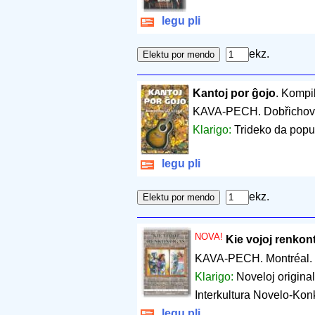
legu pli
ekz.
Kantoj por ĝojo
. Kompi
KAVA-PECH. Dobřichov
Klarigo:
Trideko da popul
legu pli
ekz.
NOVA!
Kie vojoj renkon
KAVA-PECH. Montréal.
Klarigo:
Noveloj originala
Interkultura Novelo-Konk
legu pli