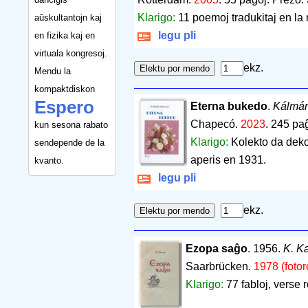
Klarigo:
11 poemoj tradukitaj en la 
aŭskultantojn kaj
legu pli
en fizika kaj en
virtuala kongresoj.
ekz.
Mendu la
kompaktdiskon
Espero
Eterna bukedo
.
Kálmán
Chapecó.
2023
.
245 pa
kun sesona rabato
Klarigo:
Kolekto da deko
sendepende de la
aperis en 1931.
kvanto.
legu pli
ekz.
Ezopa saĝo
. 1956.
K. K
Saarbrücken.
1978 (fotor
Klarigo:
77 fabloj, verse r