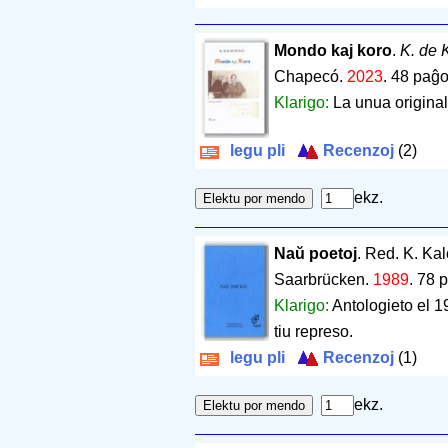
Mondo kaj koro
.
K. de 
Chapecó.
2023
.
48 paĝo
Klarigo:
La unua original
legu pli
Recenzoj
(2)
ekz.
Naŭ poetoj
. Red. K. Ka
Saarbrücken.
1989
.
78 
Klarigo:
Antologieto el 19
tiu represo.
legu pli
Recenzoj
(1)
ekz.