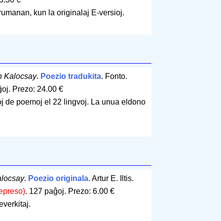
rumanan, kun la originalaj E-versioj.
 Kalocsay
.
Poezio tradukita
. Fonto.
ĝoj
.
Prezo: 24.00 €
j de poemoj el 22 lingvoj. La unua eldono
alocsay
.
Poezio originala
. Artur E. Iltis.
epreso)
.
127 paĝoj
.
Prezo: 6.00 €
everkitaj.