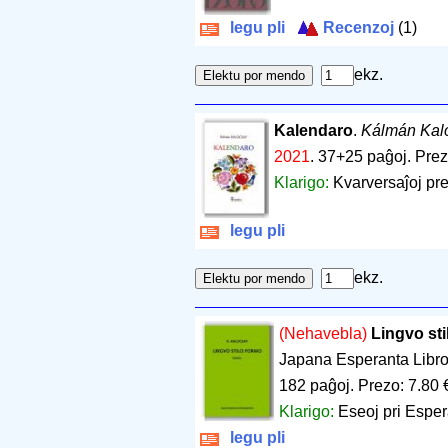
legu pli
Recenzoj
(1)
ekz.
Kalendaro
.
Kálmán Kal
2021
.
37+25 paĝoj
.
Prez
Klarigo:
Kvarversaĵoj pren
legu pli
ekz.
(Nehavebla)
Lingvo sti
Japana Esperanta Libro
182 paĝoj
.
Prezo: 7.80 
Klarigo:
Eseoj pri Espera
legu pli