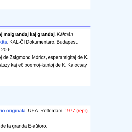
oj malgrandaj kaj grandaj
.
Kálmán
kita
. KAL-ĈI Dokumentaro. Budapest.
.20 €
j de Zsigmond Móricz, esperantigitaj de K.
szy kaj eĉ poemoj-kantoj de K. Kalocsay
io originala
. UEA. Rotterdam.
1977 (repr)
.
 de la granda E-aŭtoro.