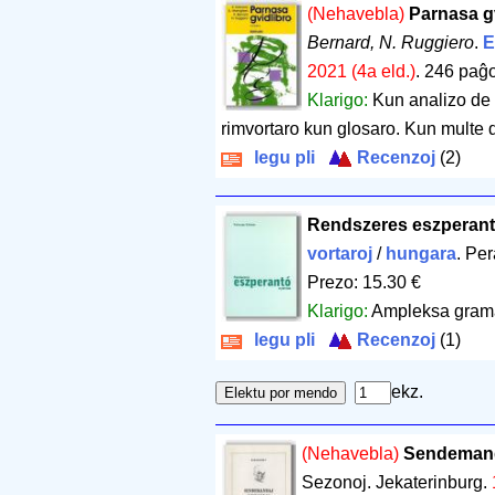
(Nehavebla)
Parnasa g
Bernard, N. Ruggiero
.
E
2021 (4a eld.)
.
246 paĝo
Klarigo:
Kun analizo de m
rimvortaro kun glosaro. Kun multe 
legu pli
Recenzoj
(2)
Rendszeres eszperant
vortaroj
/
hungara
. Pe
Prezo: 15.30 €
Klarigo:
Ampleksa grama
legu pli
Recenzoj
(1)
ekz.
(Nehavebla)
Sendemand
Sezonoj. Jekaterinburg.