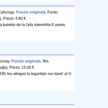
Kalocsay
.
Poezio originala
. Fonto.
j
.
Prezo: 4.80 €
a kolekto de la ĉefa intermilita E-poeto.
locsay.
Poezio originala
. Iltis.
paĝoj
.
Prezo: 15.00 €
38, kiu atingas la legantojn nur dank' al ĉi