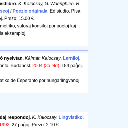
vidlibro
.
K. Kalocsay, G. Waringhien, R.
seoj
/
Poezio originala
. Edistudio. Pisa.
j
.
Prezo: 15.00 €
etriko, valoraj konsiloj por poetoj kaj
da ekzemploj.
ó nyelvtan
.
Kálmán Kalocsay
.
Lerniloj,
ranto. Budapest.
2004 (3a eld)
.
184 paĝoj
.
tiko de Esperanto por hungarlingvanoj.
aj respondoj
.
K. Kalocsay
.
Lingvistiko
.
1992
.
27 paĝoj
.
Prezo: 2.10 €