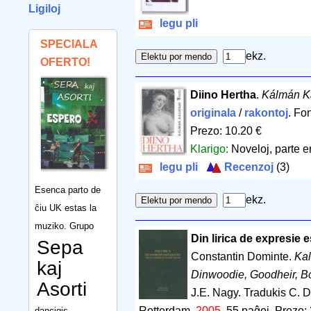
Ligiloj
legu pli
SPECIALA
ekz.
OFERTO!
Diino Hertha
.
Kálmán K
originala
/
rakontoj
. Fo
Prezo: 10.20 €
Klarigo:
Noveloj, parte er
legu pli
Recenzoj
(3)
Esenca parto de
ekz.
ĉiu UK estas la
muziko. Grupo
Din lirica de expresie 
Sepa
Constantin Dominte.
Kal
kaj
Dinwoodie, Goodheir, Bo
Asorti
J.E. Nagy. Tradukis C. 
Rotterdam.
2005
.
55 paĝoj
.
Prezo: 
dancigis