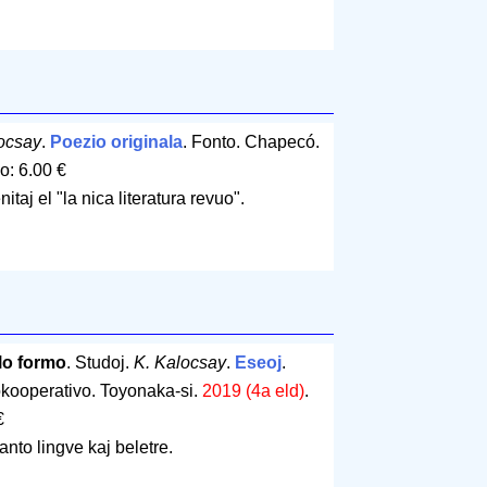
ocsay
.
Poezio originala
. Fonto. Chapecó.
o: 6.00 €
itaj el "la nica literatura revuo".
lo formo
. Studoj.
K. Kalocsay
.
Eseoj
.
kooperativo. Toyonaka-si.
2019 (4a eld)
.
€
nto lingve kaj beletre.