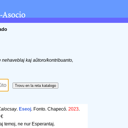
ĉado
de nehaveblaj kaj aŭtoro/kontribuanto,
alocsay
.
Eseoj
. Fonto. Chapecó.
2023
.
 €
aj temoj, ne nur Esperantaj.