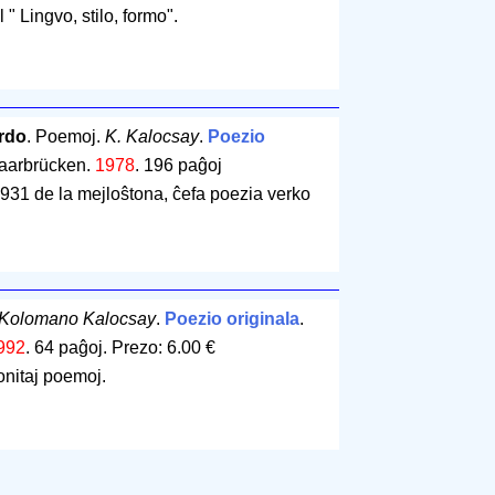
l " Lingvo, stilo, formo".
ordo
. Poemoj.
K. Kalocsay
.
Poezio
. Saarbrücken.
1978
.
196 paĝoj
931 de la mejloŝtona, ĉefa poezia verko
Kolomano Kalocsay
.
Poezio originala
.
992
.
64 paĝoj
.
Prezo: 6.00 €
onitaj poemoj.