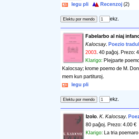
legu pli
Recenzoj
(2)
ekz.
Fabelarbo al niaj infan
Kalocsay
.
Poezio tradu
2003
.
40 paĝoj
.
Prezo: 4
Klarigo:
Plejparte poemo
Kalocsay; krome poemo de M. Doná
mem kun partituroj.
legu pli
ekz.
Izolo
.
K. Kalocsay
.
Poez
80 paĝoj
.
Prezo: 4.00 €
Klarigo:
La tria poemaro