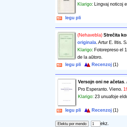
Klarigo:
Lingvaj noticoj e
legu pli
(Nehavebla)
Streĉita k
originala
. Artur E. Iltis
Klarigo:
Fotorepreso el 1
de la aŭtoro.
legu pli
Recenzoj
(1)
Versojn oni ne aĉetas
.
Pro Esperanto. Vieno.
1
Klarigo:
23 unuafoje eld
legu pli
Recenzoj
(1)
ekz.