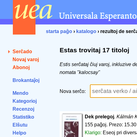
starta paĝo
›
katalogo
› rezultoj de ser
Estas trovitaj 17 titoloj
Serĉado
Novaj varoj
Estis serĉataj ĉiuj varoj, inkluzive 
Abonoj
nomata "kalocsay"
Brokantaĵoj
Nova serĉo:
Mendo
Kategorioj
Recenzoj
Dek prelegoj
.
Kálmán K
Statistiko
155 paĝoj
.
Prezo: 15.30
Elŝutu
Klarigo:
Eseoj pri divers
Helpo