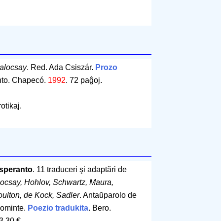
alocsay
. Red. Ada Csiszár.
Prozo
nto. Chapecó.
1992
.
72 paĝoj
.
otikaj.
esperanto
. 11 traduceri şi adaptări de
ocsay, Hohlov, Schwartz, Maura,
ulton, de Kock, Sadler
. Antaŭparolo de
Dominte.
Poezio tradukita
. Bero.
3.30 €