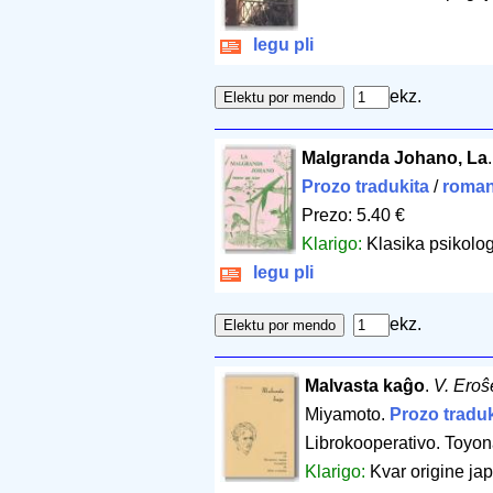
legu pli
ekz.
Malgranda Johano, La
Prozo tradukita
/
roman
Prezo: 5.40 €
Klarigo:
Klasika psikolog
legu pli
ekz.
Malvasta kaĝo
.
V. Ero
Miyamoto.
Prozo traduk
Librokooperativo. Toyon
Klarigo:
Kvar origine jap