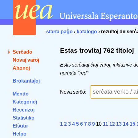
starta paĝo
›
katalogo
› rezultoj de ser
Estas trovitaj 762 titoloj
Serĉado
Novaj varoj
Estis serĉataj ĉiuj varoj, inkluzive 
Abonoj
nomata "red"
Brokantaĵoj
Nova serĉo:
Mendo
Kategorioj
Recenzoj
Statistiko
1
2
3
4
5
6
7
8
9
10
11
12
13
14
15
Elŝutu
Helpo