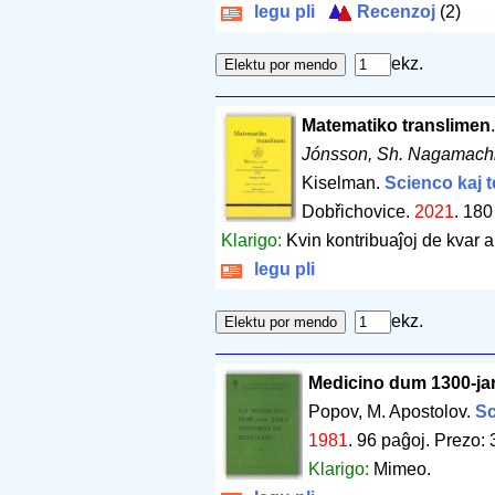
legu pli
Recenzoj
(2)
ekz.
Matematiko translimen
Jónsson, Sh. Nagamachi
Kiselman.
Scienco kaj 
Dobřichovice.
2021
.
180
Klarigo:
Kvin kontribuaĵoj de kvar a
legu pli
ekz.
Medicino dum 1300-jara
Popov, M. Apostolov.
Sc
1981
.
96 paĝoj
.
Prezo: 
Klarigo:
Mimeo.