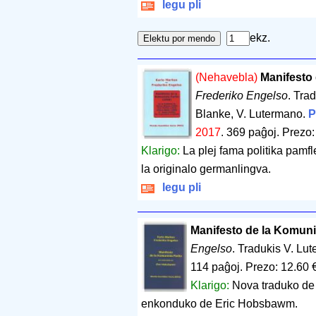
legu pli
ekz.
(Nehavebla)
Manifesto 
Frederiko Engelso
. Trad
Blanke, V. Lutermano.
P
2017
.
369 paĝoj
.
Prezo:
Klarigo:
La plej fama politika pamf
la originalo germanlingva.
legu pli
Manifesto de la Komuni
Engelso
. Tradukis V. Lu
114 paĝoj
.
Prezo: 12.60 
Klarigo:
Nova traduko de 
enkonduko de Eric Hobsbawm.