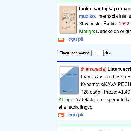
Lirikaj kantoj kaj roman
muziko
. Internacia Insti
Slavjansk - Ĥarkiv.
1992
Klarigo:
Dudeko da origin
legu pli
ekz.
(Nehavebla)
Littera sc
Frank.
Div.
. Red. Vĕra 
Kybernetik/KAVA-PECH.
728 paĝoj
.
Prezo: 41.40
Klarigo:
57 tekstoj en Esperanto ka
alia nacia lingvo.
legu pli