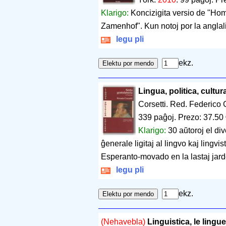
Klarigo:
Koncizigita versio de "Homa
Zamenhof". Kun notoj por la anglal
legu pli
ekz.
Lingua, politica, cultur
Corsetti. Red. Federico
339 paĝoj
.
Prezo: 37.50
Klarigo:
30 aŭtoroj el div
ĝenerale ligitaj al lingvo kaj lingvis
Esperanto-movado en la lastaj jard
legu pli
ekz.
(Nehavebla)
Linguistica, le lingu