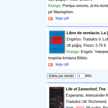
Klarigo:
Pompa volumo, al kiu kontr
pri Waringhien.
legu pli
Libro de revelacio, La
Engelso
. Tradukis V. L
28 paĝoj
.
Prezo: 5.70 €
Klarigo:
Engels "interpret
inspirita kristana Biblio.
legu pli
ekz.
Life of Zamenhof, The
.
Esperanto.
Aleksander 
Tradukis I.M. Richmond
York.
2010
.
99 paĝoj
.
Pr