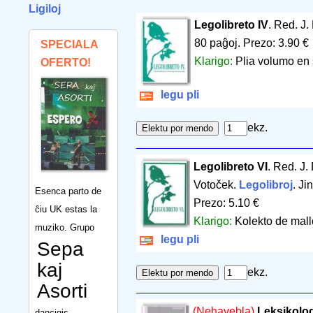
Ligiloj
Legolibreto IV
. Red. J.
80 paĝoj
.
Prezo: 3.90 €
SPECIALA
Klarigo:
Plia volumo en s
OFERTO!
legu pli
ekz.
Legolibreto VI
. Red. J.
Votoček.
Legolibroj
. Ji
Esenca parto de
Prezo: 5.10 €
ĉiu UK estas la
Klarigo:
Kolekto de mall
muziko. Grupo
legu pli
Sepa
kaj
ekz.
Asorti
(Nehavebla)
Leksikolog
dancigis