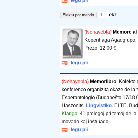
legu pli
ekz.
(Nehavebla)
Memore al
Kopenhaga Agadgrupo.
Prezo: 12.00 €
legu pli
(Nehavebla)
Memorlibro
. Kolekto
konferenco organizita okaze de la tr
Esperantologio (Budapeŝto 17/18 0
Haszonits.
Lingvistiko
. ELTE. Bu
Klarigo:
41 prelegoj pri temoj de la 
movado kaj instruado.
legu pli