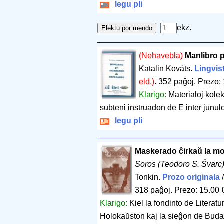
legu pli
ekz.
(Nehavebla)
Manlibro p
Katalin Kováts.
Lingvis
eld.)
.
352 paĝoj
.
Prezo: 
Klarigo:
Materialoj kolek
subteni instruadon de E inter junulo
legu pli
Maskerado ĉirkaŭ la mo
Soros (Teodoro S. Ŝvarc
Tonkin.
Prozo originala
318 paĝoj
.
Prezo: 15.00 
Klarigo:
Kiel la fondinto de Literatu
Holokaŭston kaj la sieĝon de Bud