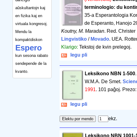
terminologio: du kont
aŭskultantojn kaj
35-a Esperantologia Ko
en fizika kaj en
de Esperanto, Hanojo 2
virtuala kongresoj.
Koutny, M. Maradan
. Red. Christe
Mendu la
Lingvistiko
/
Movado
. UEA. Rott
kompaktdiskon
Espero
Klarigo:
Tekstoj de kvin prelegoj.
legu pli
kun sesona rabato
sendepende de la
kvanto.
Leksikono NBN 1-500
W.M.A. De Smet.
Scienc
1991
.
101 paĝoj
.
Prezo:
legu pli
ekz.
Leksikono NBN 1001-