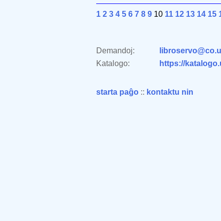
1
2
3
4
5
6
7
8
9
10
11
12
13
14
15
Demandoj:
libroservo@co.u
Katalogo:
https://katalogo
starta paĝo
::
kontaktu nin