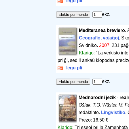
legu pli
ekz.
Mediteranea breviero
.
Geografio, vojaĝoj
. Sk
Svidniko.
2007
.
231 paĝ
Klarigo:
"La verkisto int
pri ĝi, sed li ankaŭ klopodas precize 
legu pli
ekz.
Mednarodni jezik - real
Ošlak, T.O. Wüster, M. F
redaktinto.
Lingvistiko
.
Prezo: 16.50 €
Klarigo:
Tri eseoj pri la Zamenhofa