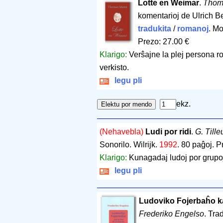
Lotte en Weimar
.
Thom
komentarioj de Ulrich B
tradukita
/
romanoj
. M
Prezo: 27.00 €
Klarigo:
Verŝajne la plej persona 
verkisto.
legu pli
ekz.
(Nehavebla)
Ludi por ridi
.
G. Till
Sonorilo. Wilrijk.
1992
.
80 paĝoj
.
P
Klarigo:
Kunagadaj ludoj por grupo
legu pli
Ludoviko Fojerbaĥo kaj
Frederiko Engelso
. Tra