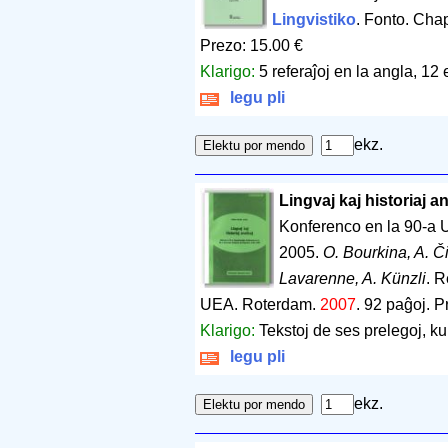
Lingvistiko
. Fonto. Cha
Prezo: 15.00 €
Klarigo:
5 referaĵoj en la angla, 12
legu pli
ekz.
Lingvaj kaj historiaj an
Konferenco en la 90-a 
2005.
O. Bourkina, A. Či
Lavarenne, A. Künzli
. R
UEA. Roterdam.
2007
.
92 paĝoj
.
P
Klarigo:
Tekstoj de ses prelegoj, k
legu pli
ekz.