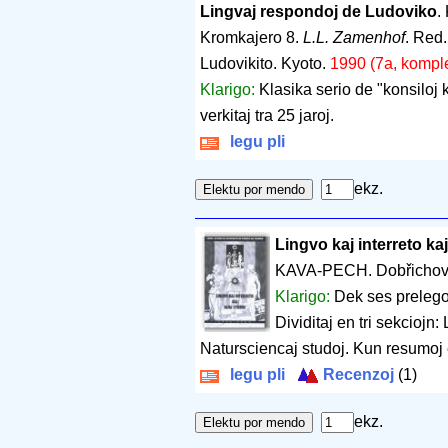
Lingvaj respondoj de Ludoviko
.
Kromkajero 8.
L.L. Zamenhof
. Red
Ludovikito. Kyoto.
1990 (7a, komple
Klarigo:
Klasika serio de "konsiloj k
verkitaj tra 25 jaroj.
legu pli
ekz.
Lingvo kaj interreto kaj
KAVA-PECH. Dobřichov
Klarigo:
Dek ses prelego
Dividitaj en tri sekciojn: 
Natursciencaj studoj. Kun resumoj 
legu pli
Recenzoj
(1)
ekz.