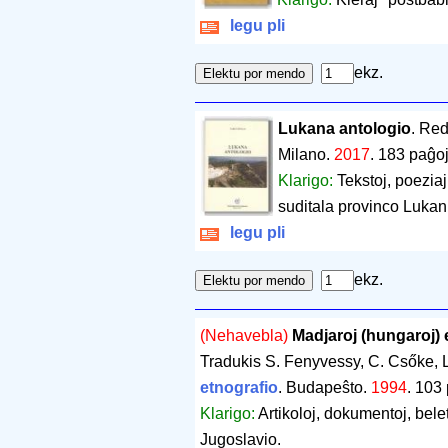
legu pli
ekz.
Lukana antologio
. Red
Milano.
2017
.
183 paĝo
Klarigo:
Tekstoj, poeziaj
suditala provinco Lukan
legu pli
ekz.
(Nehavebla)
Madjaroj (hungaroj)
Tradukis S. Fenyvessy, C. Csőke, 
etnografio
. Budapeŝto.
1994
.
103 
Klarigo:
Artikoloj, dokumentoj, belet
Jugoslavio.