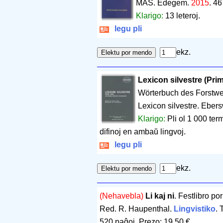
MAS. Edegem.
2015
.
46
Klarigo:
13 leteroj.
legu pli
ekz.
Lexicon silvestre (Pri
Wörterbuch des Forstwe
Lexicon silvestre. Eber
Klarigo:
Pli ol 1 000 te
difinoj en ambaŭ lingvoj.
legu pli
ekz.
(Nehavebla)
Li kaj ni
. Festlibro p
Red. R. Haupenthal.
Lingvistiko
. 
520 paĝoj
.
Prezo: 19.50 €