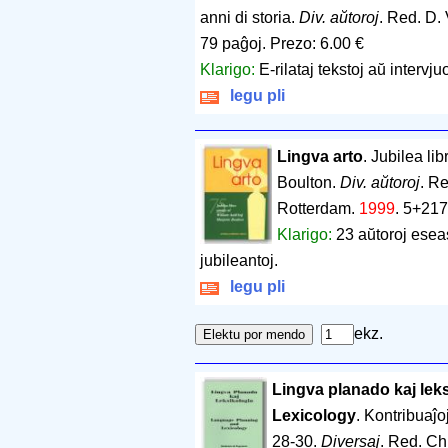
anni di storia.
Div. aŭtoroj
. Red. D. 
79 paĝoj
.
Prezo: 6.00 €
Klarigo:
E-rilataj tekstoj aŭ intervju
legu pli
Lingva arto
. Jubilea li
Boulton.
Div. aŭtoroj
. R
Rotterdam.
1999
.
5+217
Klarigo:
23 aŭtoroj eseas
jubileantoj.
legu pli
ekz.
Lingva planado kaj lek
Lexicology
. Kontribuaĵ
28-30.
Diversaj
. Red. Ch