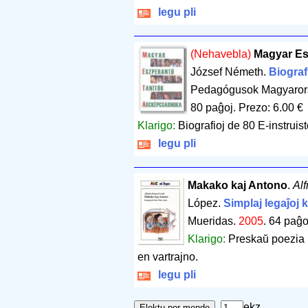
legu pli
(Nehavebla)
Magyar Es
József Németh.
Biograf
Pedagógusok Magyarorsz
80 paĝoj
.
Prezo: 6.00 €
Klarigo:
Biografioj de 80 E-instruis
legu pli
Makako kaj Antono
.
Al
López.
Simplaj legaĵoj k
Mueridas.
2005
.
64 paĝo
Klarigo:
Preskaŭ poezia 
en vartrajno.
legu pli
ekz.