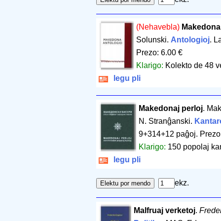
(Nehavebla)
Makedona 
Solunski.
Antologioj
. L
Prezo: 6.00 €
Klarigo:
Kolekto de 48 v
legu pli
Makedonaj perloj
. Mak
N. Stranĝanski.
Kantar
9+314+12 paĝoj
.
Prezo
Klarigo:
150 popolaj kan
legu pli
ekz.
Malfruaj verketoj
.
Frede