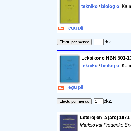
tekniko
/
biologio
. Kal
legu pli
ekz.
Leksikono NBN 501-1
tekniko
/
biologio
. Kal
legu pli
ekz.
Leteroj en la jaroj 187
Markso kaj Frederiko En