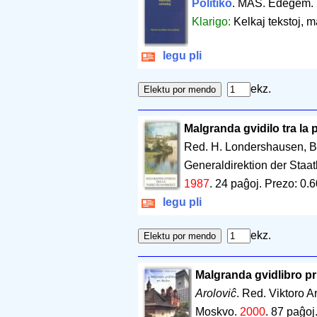
Politiko
. MAS. Edegem.
Klarigo:
Kelkaj tekstoj, ma
legu pli
ekz.
Malgranda gvidilo tra la
Red. H. Londershausen, B
Generaldirektion der Staa
1987
.
24 paĝoj
.
Prezo: 0.6
legu pli
ekz.
Malgranda gvidlibro p
Aroloviĉ
. Red. Viktoro A
Moskvo.
2000
.
87 paĝoj