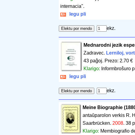
internacia".
legu pli
ekz.
Mednarodni jezik espe
Zadravec.
Lerniloj, vor
43 paĝoj
.
Prezo: 2.70 €
Klarigo:
Informbroŝuro pr
legu pli
ekz.
Meine Biographie (188
antaŭparolon verkis R. 
Saarbrücken.
2008
.
38 
Klarigo:
Membiografio de