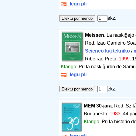
legu pli
ekz.
Meissen
. La naskiĝejo
Red. Izao Carneiro Soar
Scienco kaj tekniko
/
Ribeirão Preto.
1999
.
1
Klarigo:
Pri la naskiĝurbo de Samu
legu pli
ekz.
MEM 30-jara
. Red. Szil
Budapeŝto.
1983
.
44 pa
Klarigo:
Pri la historio