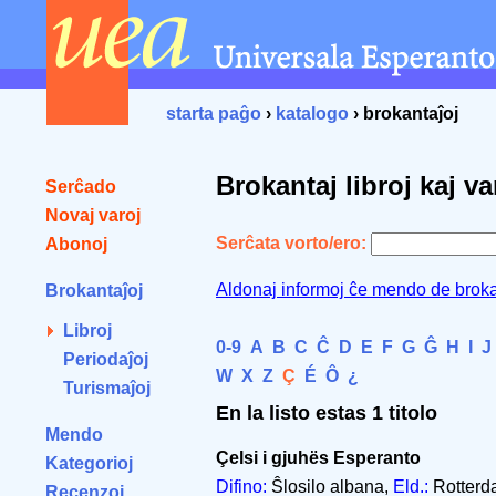
starta paĝo
›
katalogo
› brokantaĵoj
Brokantaj libroj kaj va
Serĉado
Novaj varoj
Serĉata vorto/ero:
Abonoj
Aldonaj informoj ĉe mendo de broka
Brokantaĵoj
Libroj
0-9
A
B
C
Ĉ
D
E
F
G
Ĝ
H
I
J
Periodaĵoj
W
X
Z
Ç
É
Ô
¿
Turismaĵoj
En la listo estas 1 titolo
Mendo
Çelsi i gjuhës Esperanto
Kategorioj
Difino:
Ŝlosilo albana,
Eld.:
Rotterda
Recenzoj