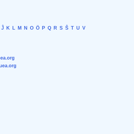
Ĵ
K
L
M
N
O
Ö
P
Q
R
S
Ŝ
T
U
V
ea.org
.uea.org