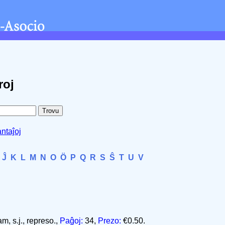
roj
ntaĵoj
Ĵ
K
L
M
N
O
Ö
P
Q
R
S
Ŝ
T
U
V
m, s.j., represo.,
Paĝoj:
34,
Prezo:
€0.50.