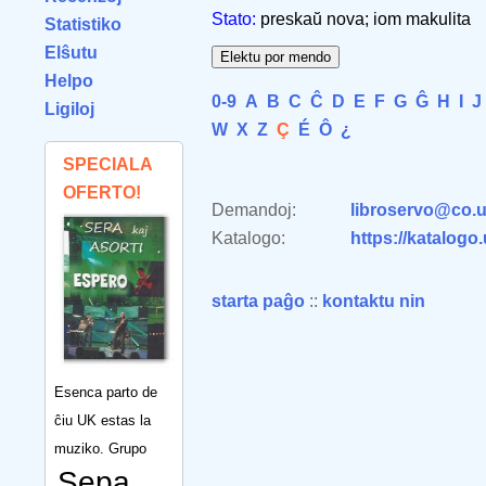
Stato:
preskaŭ nova; iom makulita
Statistiko
Elŝutu
Helpo
0-9
A
B
C
Ĉ
D
E
F
G
Ĝ
H
I
J
Ligiloj
W
X
Z
Ç
É
Ô
¿
SPECIALA
OFERTO!
Demandoj:
libroservo@co.u
Katalogo:
https://katalogo
starta paĝo
::
kontaktu nin
Esenca parto de
ĉiu UK estas la
muziko. Grupo
Sepa