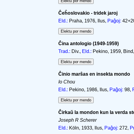
Ĉeĥoslovakio - tridek jaroj
Eld.:
Praha, 1976, Ilus,
Paĝoj:
42+2
Ĉina antologio (1949-1959)
Trad.:
Div.,
Eld.:
Pekino, 1959, Bind
Ĉinio marŝas en insekta mondo
Io Chou
Eld.:
Pekino, 1986, Ilus,
Paĝoj:
98,
Ĉirkaŭ la mondon kun la verda st
Joseph R Scherer
Eld.:
Köln, 1933, Ilus,
Paĝoj:
272,
P