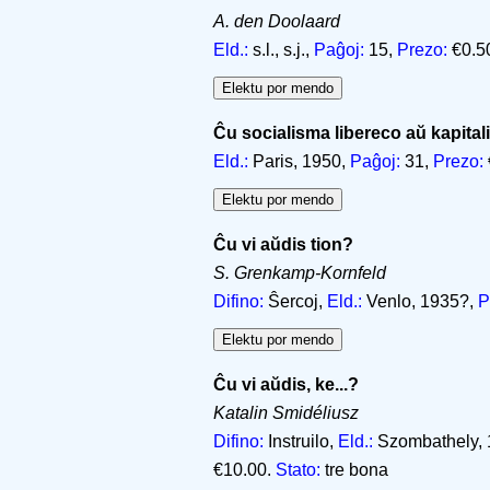
A. den Doolaard
Eld.:
s.l., s.j.,
Paĝoj:
15,
Prezo:
€0.5
Ĉu socialisma libereco aŭ kapita
Eld.:
Paris, 1950,
Paĝoj:
31,
Prezo:
Ĉu vi aŭdis tion?
S. Grenkamp-Kornfeld
Difino:
Ŝercoj,
Eld.:
Venlo, 1935?,
P
Ĉu vi aŭdis, ke...?
Katalin Smidéliusz
Difino:
Instruilo,
Eld.:
Szombathely, 
€10.00.
Stato:
tre bona