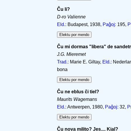
Ĉu li?
D-ro Valienne
Eld.:
Budapest, 1938,
Paĝoj:
195,
P
Ĉu mi dormas "libera" de sandetr
J.G. Mieremet
Trad.:
Marie E. Giltay,
Eld.:
Nederland
bona
Ĉu ne eblus ĉi tiel?
Maurits Wagemans
Eld.:
Antwerpen, 1980,
Paĝoj:
32,
P
Ĉu nova milito? Jes.... Kial?