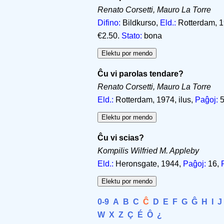
Renato Corsetti, Mauro La Torre
Difino:
Bildkurso,
Eld.:
Rotterdam, 198
€2.50.
Stato:
bona
Ĉu vi parolas tendare?
Renato Corsetti, Mauro La Torre
Eld.:
Rotterdam, 1974, ilus,
Paĝoj:
5
Ĉu vi scias?
Kompilis Wilfried M. Appleby
Eld.:
Heronsgate, 1944,
Paĝoj:
16,
0-9
A
B
C
Ĉ
D
E
F
G
Ĝ
H
I
J
W
X
Z
Ç
É
Ô
¿