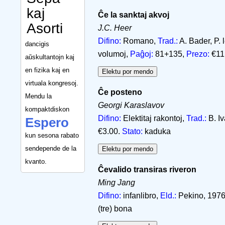
kaj
Ĉe la sanktaj akvoj
Asorti
J.C. Heer
Difino:
Romano,
Trad.:
A. Bader, P. 
dancigis
volumoj,
Paĝoj:
81+135,
Prezo:
€11
aŭskultantojn kaj
en fizika kaj en
virtuala kongresoj.
Ĉe posteno
Mendu la
Georgi Karaslavov
kompaktdiskon
Difino:
Elektitaj rakontoj,
Trad.:
B. I
Espero
€3.00.
Stato:
kaduka
kun sesona rabato
sendepende de la
kvanto.
Ĉevalido transiras riveron
Ming Jang
Difino:
infanlibro,
Eld.:
Pekino, 1976,
(tre) bona