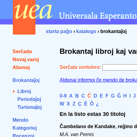
starta paĝo
›
katalogo
› brokantaĵoj
Brokantaj libroj kaj va
Serĉado
Novaj varoj
Serĉata vorto/ero:
Abonoj
Aldonaj informoj ĉe mendo de broka
Brokantaĵoj
Libroj
0-9
A
B
C
Ĉ
D
E
F
G
Ĝ
H
I
J
Periodaĵoj
W
X
Z
Ç
É
Ô
¿
Turismaĵoj
En la listo estas 30 titoloj
Mendo
Ĉambelano de Kandake, reĝino de
Kategorioj
M.A. van Pernis
Recenzoj