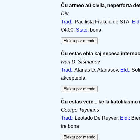
Ĉu armeo aŭ civila, neperforta d
Div.
Trad.:
Pacifista Frakcio de STA,
Eld.
€4.00.
Stato:
bona
Ĉu estas ebla kaj necesa internac
Ivan D. Ŝiŝmanov
Trad.:
Atanas D. Atanasov,
Eld.:
Sofi
akceptebla
Ĉu estas vere... ke la katolikism
George Taymans
Trad.:
Leotado De Ruyver,
Eld.:
Bier
tre bona