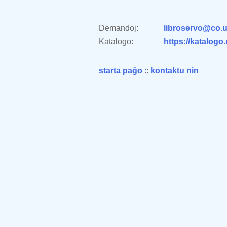
Demandoj:
libroservo@co.u
Katalogo:
https://katalogo
starta paĝo
::
kontaktu nin