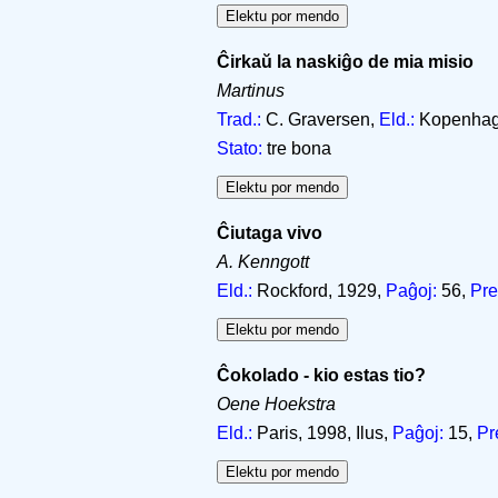
Ĉirkaŭ la naskiĝo de mia misio
Martinus
Trad.:
C. Graversen,
Eld.:
Kopenhago
Stato:
tre bona
Ĉiutaga vivo
A. Kenngott
Eld.:
Rockford, 1929,
Paĝoj:
56,
Pre
Ĉokolado - kio estas tio?
Oene Hoekstra
Eld.:
Paris, 1998, Ilus,
Paĝoj:
15,
Pr