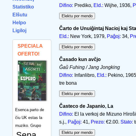
Difino:
Prediko,
Eld.:
Wijhe, 1936,
P
Statistiko
Elŝutu
Helpo
Ĉarto de Unuiĝintaj Nacioj kaj St
Ligiloj
Eld.:
New York, 1979,
Paĝoj:
34,
Pr
SPECIALA
OFERTO!
Ĉasado kun avĉjo
Ĝaŭ Fuhing / Jang Jongking
Difino:
Infanlibro,
Eld.:
Pekino, 1965,
tre bona
Ĉasteco de Japanio, La
Esenca parto de
Difino:
El la verkoj de Mizuno Hiro
ĉiu UK estas la
s.j.,
Paĝoj:
41,
Prezo:
€2.00.
Stato:
t
muziko. Grupo
Sepa