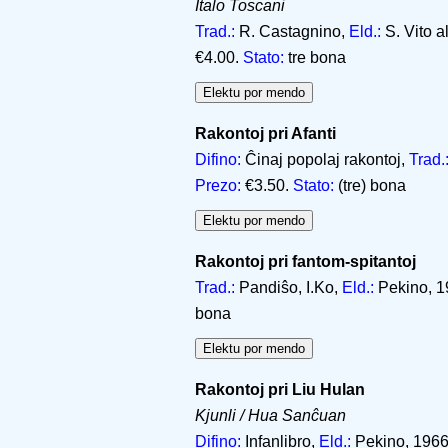
Italo Toscani
Trad.:
R. Castagnino,
Eld.:
S. Vito a
€4.00.
Stato:
tre bona
Rakontoj pri Afanti
Difino:
Ĉinaj popolaj rakontoj,
Trad.
Prezo:
€3.50.
Stato:
(tre) bona
Rakontoj pri fantom-spitantoj
Trad.:
Pandiŝo, I.Ko,
Eld.:
Pekino, 19
bona
Rakontoj pri Liu Hulan
Kjunli / Hua Sanĉuan
Difino:
Infanlibro,
Eld.:
Pekino, 1966,