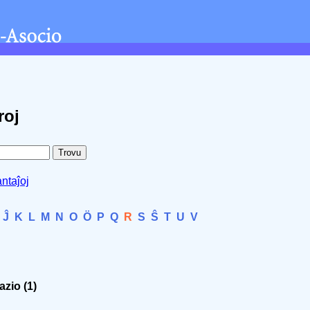
roj
ntaĵoj
Ĵ
K
L
M
N
O
Ö
P
Q
R
S
Ŝ
T
U
V
zio (1)