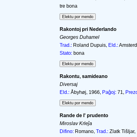
tre bona
Rakontoj pri Nederlando
Georges Duhamel
Trad.:
Roland Dupuis,
Eld.:
Amsterda
Stato:
bona
Rakontu, samideano
Diversaj
Eld.:
Åbyhøj, 1966,
Paĝoj:
71,
Prez
Rande de l' prudento
Miroslav Krleĵa
Difino:
Romano,
Trad.:
Zlatk Tišljar,