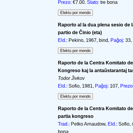
Prezo:
€7.00.
Stato:
tre bona
Raporto al la dua plena sesio de 
partio de Ĉinio (eta)
Eld.:
Pekino, 1967, bind,
Paĝoj:
33,
Raporto de la Centra Komitato de 
Kongreso kaj la antaŭstarantaj tas
Todor Ĵivkov
Eld.:
Sofio, 1981,
Paĝoj:
107,
Prezo
Raporto de la Centra Komitato de 
partia kongreso
Trad.:
Petko Arnaudow,
Eld.:
Sofio, s
bona