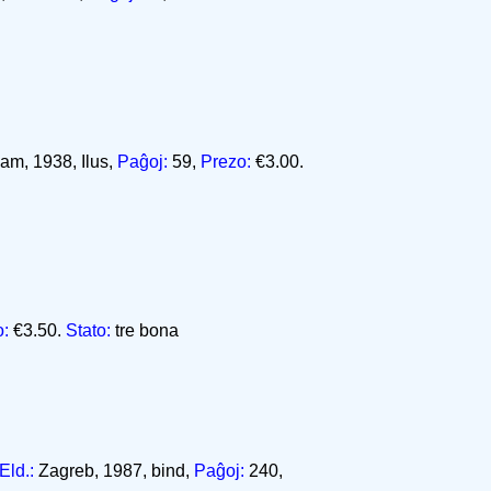
m, 1938, Ilus,
Paĝoj:
59,
Prezo:
€3.00.
o:
€3.50.
Stato:
tre bona
Eld.:
Zagreb, 1987, bind,
Paĝoj:
240,