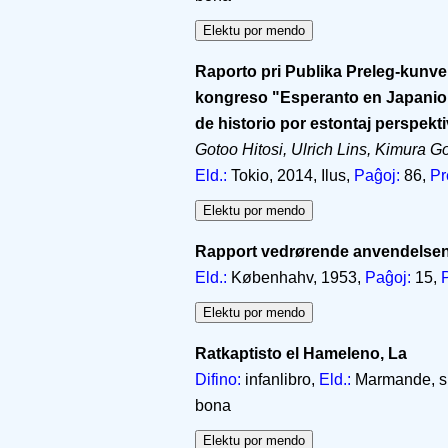
Raporto pri Publika Preleg-kunve
kongreso "Esperanto en Japanio,
de historio por estontaj perspekti
Gotoo Hitosi, Ulrich Lins, Kimura G
Eld.:
Tokio, 2014, Ilus,
Paĝoj:
86,
Pr
Rapport vedrørende anvendelsen
Eld.:
Københahv, 1953,
Paĝoj:
15,
Ratkaptisto el Hameleno, La
Difino:
infanlibro,
Eld.:
Marmande, s.j
bona