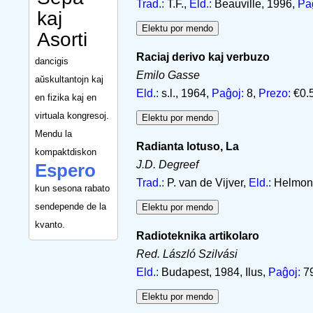
Trad.:
T.F.,
Eld.:
Beauville, 1996,
Pa
kaj
Asorti
Raciaj derivo kaj verbuzo
dancigis
Emilo Gasse
aŭskultantojn kaj
Eld.:
s.l., 1964,
Paĝoj:
8,
Prezo:
€0.
en fizika kaj en
virtuala kongresoj.
Mendu la
Radianta lotuso, La
kompaktdiskon
J.D. Degreef
Espero
Trad.:
P. van de Vijver,
Eld.:
Helmon
kun sesona rabato
sendepende de la
kvanto.
Radioteknika artikolaro
Red. László Szilvási
Eld.:
Budapest, 1984, Ilus,
Paĝoj:
7