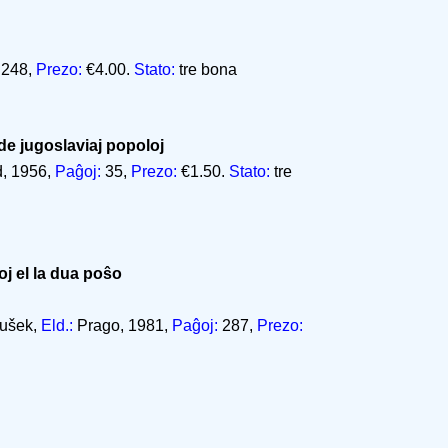
248,
Prezo:
€4.00.
Stato:
tre bona
 de jugoslaviaj popoloj
, 1956,
Paĝoj:
35,
Prezo:
€1.50.
Stato:
tre
j el la dua poŝo
oušek,
Eld.:
Prago, 1981,
Paĝoj:
287,
Prezo: