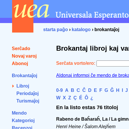
starta paĝo
›
katalogo
› brokantaĵoj
Brokantaj libroj kaj va
Serĉado
Novaj varoj
Serĉata vorto/ero:
Abonoj
Aldonaj informoj ĉe mendo de broka
Brokantaĵoj
Libroj
0-9
A
B
C
Ĉ
D
E
F
G
Ĝ
H
I
J
Periodaĵoj
W
X
Z
Ç
É
Ô
¿
Turismaĵoj
En la listo estas 76 titoloj
Mendo
Rabeno de Baĥaraĥ, La / La gimna
Kategorioj
Henri Heine / Ŝalom Alejĥem
Recenzoj