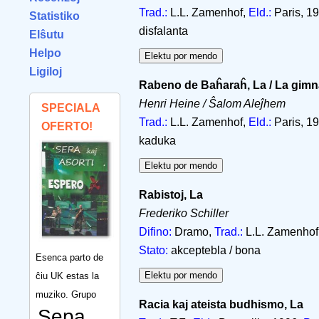
Trad.:
L.L. Zamenhof,
Eld.:
Paris, 1
Statistiko
disfalanta
Elŝutu
Helpo
Ligiloj
Rabeno de Baĥaraĥ, La / La gimna
Henri Heine / Ŝalom Aleĵhem
SPECIALA
Trad.:
L.L. Zamenhof,
Eld.:
Paris, 19
OFERTO!
kaduka
Rabistoj, La
Frederiko Schiller
Difino:
Dramo,
Trad.:
L.L. Zamenhof,
Stato:
akceptebla / bona
Esenca parto de
ĉiu UK estas la
muziko. Grupo
Racia kaj ateista budhismo, La
Sepa