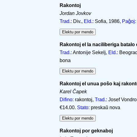
Rakontoj
Jordan Jovkov
Trad.:
Div.,
Eld.:
Sofia, 1986,
Paĝoj:
Rakontoj el la naciliberiga batalo
Trad.:
Antonije Sekelj,
Eld.:
Beograd
bona
Rakontoj el unua poŝo kaj rakonto
Karel Čapek
Difino:
rakontoj,
Trad.:
Josef Vondr
€14.00.
Stato:
preskaŭ nova
Rakontoj por geknaboj