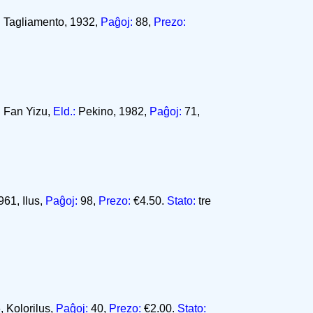
l Tagliamento, 1932,
Paĝoj:
88,
Prezo:
:
Fan Yizu,
Eld.:
Pekino, 1982,
Paĝoj:
71,
61, Ilus,
Paĝoj:
98,
Prezo:
€4.50.
Stato:
tre
 Kolorilus,
Paĝoj:
40,
Prezo:
€2.00.
Stato: