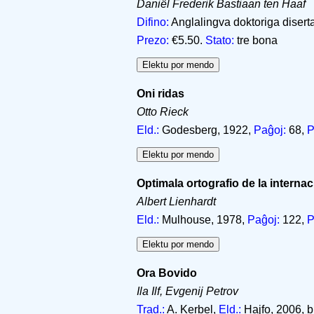
Daniël Frederik Bastiaan ten Haaf
Difino:
Anglalingva doktoriga disert
Prezo:
€5.50.
Stato:
tre bona
Oni ridas
Otto Rieck
Eld.:
Godesberg, 1922,
Paĝoj:
68,
P
Optimala ortografio de la interna
Albert Lienhardt
Eld.:
Mulhouse, 1978,
Paĝoj:
122,
P
Ora Bovido
Ila Ilf, Evgenij Petrov
Trad.:
A. Kerbel,
Eld.:
Hajfo, 2006, b