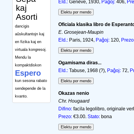
Eld.:
Genève, 1930,
Paĝoj:
406,
Pre
kaj
Asorti
Oficiala klasika libro de Esperant
dancigis
E. Grosejean-Maupin
aŭskultantojn kaj
Eld.:
Paris, 1924,
Paĝoj:
120,
Prezo
en fizika kaj en
virtuala kongresoj.
Mendu la
Ogamisama diras...
kompaktdiskon
Eld.:
Tabuse, 1968 (?),
Paĝoj:
72,
P
Espero
kun sesona rabato
sendepende de la
Okazas nenio
kvanto.
Chr. Hougaard
Difino:
facila legolibro, originale ve
Prezo:
€3.00.
Stato:
bona