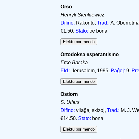
Orso
Henryk Sienkiewicz
Difino:
Rakonto,
Trad.:
A. Oberrotm
€1.50.
Stato:
tre bona
Ortodoksa esperantismo
Erco Baraka
Eld.:
Jerusalem, 1985,
Paĝoj:
9,
Pre
Ostlorn
S. Ulfers
Difino:
vilaĝaj skizoj,
Trad.:
M. J. We
€14.50.
Stato:
bona