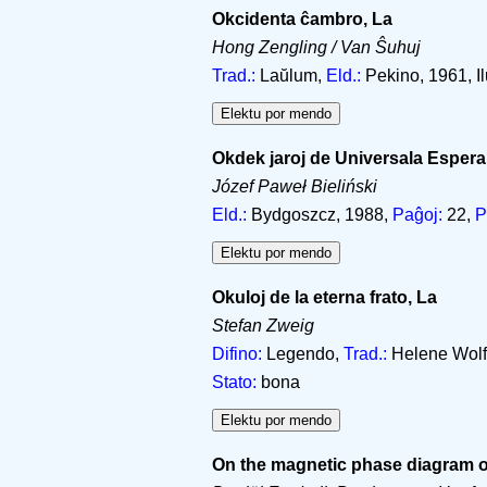
Okcidenta ĉambro, La
Hong Zengling / Van Ŝuhuj
Trad.:
Laŭlum,
Eld.:
Pekino, 1961, I
Okdek jaroj de Universala Esper
Józef Paweł Bieliński
Eld.:
Bydgoszcz, 1988,
Paĝoj:
22,
P
Okuloj de la eterna frato, La
Stefan Zweig
Difino:
Legendo,
Trad.:
Helene Wolf
Stato:
bona
On the magnetic phase diagram 