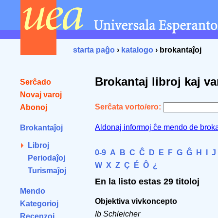
starta paĝo
›
katalogo
› brokantaĵoj
Brokantaj libroj kaj va
Serĉado
Novaj varoj
Serĉata vorto/ero:
Abonoj
Aldonaj informoj ĉe mendo de broka
Brokantaĵoj
Libroj
0-9
A
B
C
Ĉ
D
E
F
G
Ĝ
H
I
J
Periodaĵoj
W
X
Z
Ç
É
Ô
¿
Turismaĵoj
En la listo estas 29 titoloj
Mendo
Objektiva vivkoncepto
Kategorioj
Ib Schleicher
Recenzoj