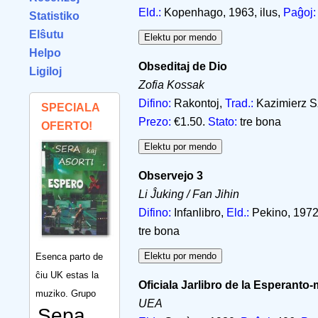
Eld.:
Kopenhago, 1963, ilus,
Paĝoj:
Statistiko
Elŝutu
Helpo
Obseditaj de Dio
Ligiloj
Zofia Kossak
Difino:
Rakontoj,
Trad.:
Kazimierz S
SPECIALA
Prezo:
€1.50.
Stato:
tre bona
OFERTO!
Observejo 3
Li Ĵuking / Fan Jihin
Difino:
Infanlibro,
Eld.:
Pekino, 1972,
tre bona
Esenca parto de
ĉiu UK estas la
Oficiala Jarlibro de la Esperant
muziko. Grupo
UEA
Sepa