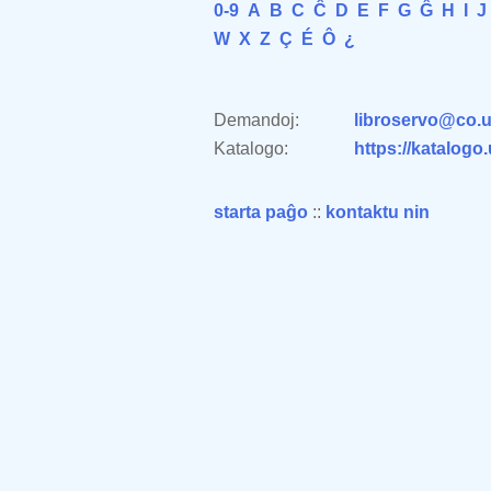
0-9
A
B
C
Ĉ
D
E
F
G
Ĝ
H
I
J
W
X
Z
Ç
É
Ô
¿
Demandoj:
libroservo@co.u
Katalogo:
https://katalogo
starta paĝo
::
kontaktu nin