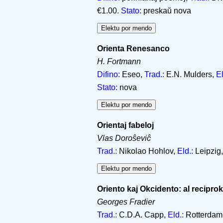
€1.00.
Stato:
preskaŭ nova
Orienta Renesanco
H. Fortmann
Difino:
Eseo,
Trad.:
E.N. Mulders,
El
Stato:
nova
Orientaj fabeloj
Vlas Doroŝeviĉ
Trad.:
Nikolao Hohlov,
Eld.:
Leipzig
Oriento kaj Okcidento: al recipr
Georges Fradier
Trad.:
C.D.A. Capp,
Eld.:
Rotterdam