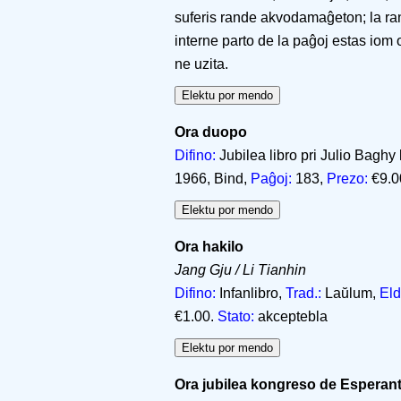
suferis rande akvodamaĝeton; la ran
interne parto de la paĝoj estas iom o
ne uzita.
Ora duopo
Difino:
Jubilea libro pri Julio Bagh
1966, Bind,
Paĝoj:
183,
Prezo:
€9.0
Ora hakilo
Jang Gju / Li Tianhin
Difino:
Infanlibro,
Trad.:
Laŭlum,
Eld
€1.00.
Stato:
akceptebla
Ora jubilea kongreso de Esperan