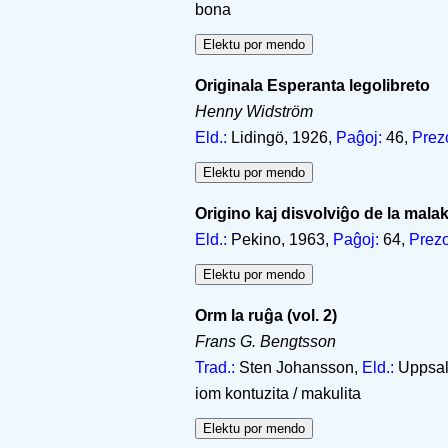
bona
Originala Esperanta legolibreto
Henny Widström
Eld.:
Lidingö, 1926,
Paĝoj:
46,
Prez
Origino kaj disvolviĝo de la malak
Eld.:
Pekino, 1963,
Paĝoj:
64,
Prezo
Orm la ruĝa (vol. 2)
Frans G. Bengtsson
Trad.:
Sten Johansson,
Eld.:
Uppsal
iom kontuzita / makulita