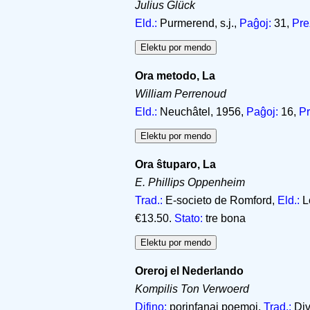
Julius Glück
Eld.:
Purmerend, s.j.,
Paĝoj:
31,
Pre
Ora metodo, La
William Perrenoud
Eld.:
Neuchâtel, 1956,
Paĝoj:
16,
Pr
Ora ŝtuparo, La
E. Phillips Oppenheim
Trad.:
E-societo de Romford,
Eld.:
L
€13.50.
Stato:
tre bona
Oreroj el Nederlando
Kompilis Ton Verwoerd
Difino:
porinfanaj poemoj,
Trad.:
Div