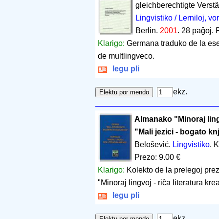
gleichberechtigte Verst
Lingvistiko / Lerniloj, vor
Berlin.
2001
.
28 paĝoj
.
Klarigo:
Germana traduko de la eseo 
de multlingveco.
legu pli
ekz.
Almanako "Minoraj lingv
"Mali jezici - bogato k
Belošević.
Lingvistiko
. 
Prezo: 9.00 €
Klarigo:
Kolekto de la prelegoj pre
"Minoraj lingvoj - riĉa literatura 
legu pli
ekz.