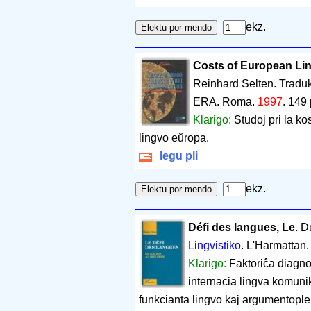
ekz.
Costs of European Li
Reinhard Selten. Traduk
ERA. Roma.
1997
.
149 
Klarigo:
Studoj pri la k
lingvo eŭropa.
legu pli
ekz.
Défi des langues, Le
. D
Lingvistiko
. L'Harmattan.
Klarigo:
Faktoriĉa diagnoz
internacia lingva komunik
funkcianta lingvo kaj argumentople