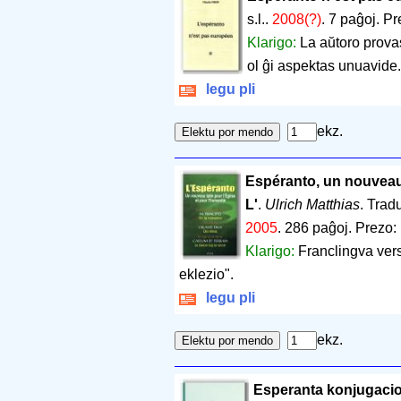
s.l..
2008(?)
.
7 paĝoj
.
Pr
Klarigo:
La aŭtoro prova
ol ĝi aspektas unuavide.
legu pli
ekz.
Espéranto, un nouveau l
L'
.
Ulrich Matthias
. Trad
2005
.
286 paĝoj
.
Prezo:
Klarigo:
Franclingva vers
eklezio".
legu pli
ekz.
Esperanta konjugacio