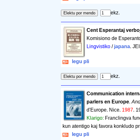
ekz.
Cent Esperantaj verbo
Komisiono de Esperant
Lingvistiko
/
japana
. JE
legu pli
ekz.
Communication interna
parlers en Europe
.
And
d'Europe. Nice.
1987
.
1
Klarigo:
Franclingva fun
kun atentigo kaj favora konkludo pr
legu pli