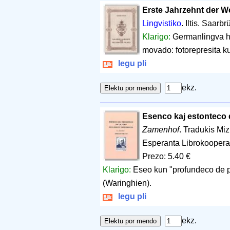
Erste Jahrzehnt der W
Lingvistiko
. Iltis. Saarb
Klarigo:
Germanlingva hi
movado: fotorepresita ku
legu pli
ekz.
Esenco kaj estonteco d
Zamenhof
. Tradukis Mi
Esperanta Librokoopera
Prezo: 5.40 €
Klarigo:
Eseo kun "profundeco de p
(Waringhien).
legu pli
ekz.