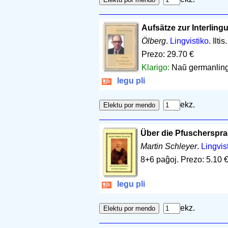
Aufsätze zur Interling
Ölberg
.
Lingvistiko
. Ilt
Prezo: 29.70 €
Klarigo:
Naŭ germanling
legu pli
ekz.
Über die Pfuscherspr
Martin Schleyer
.
Lingvis
8+6 paĝoj
.
Prezo: 5.10 
legu pli
ekz.