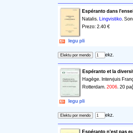
Espéranto dans l'ense
Natalis.
Lingvistiko
. Son
Prezo: 2.40 €
legu pli
ekz.
Espéranto et la diversit
Hagège. Intervjuis Fra
Rotterdam.
2006
.
20 pa
legu pli
ekz.
Espéranto n'est pas e