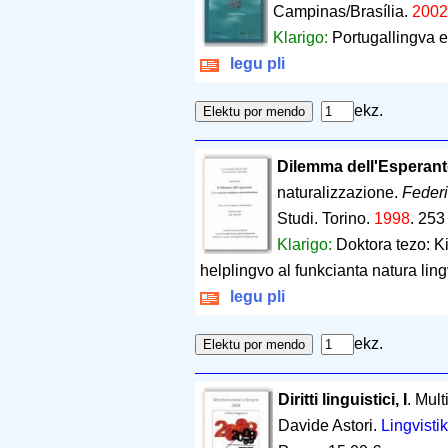
Campinas/Brasília.
200
Klarigo:
Portugallingva e
legu pli
ekz.
Dilemma dell'Esperanto
naturalizzazione.
Feder
Studi. Torino.
1998
.
253
Klarigo:
Doktora tezo: K
helplingvo al funkcianta natura lin
legu pli
ekz.
Diritti linguistici, I
. Mul
Davide Astori.
Lingvisti