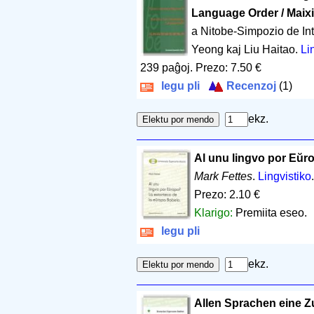
Language Order / Maixi
a Nitobe-Simpozio de In
Yeong kaj Liu Haitao.
Li
239 paĝoj
.
Prezo: 7.50 €
legu pli
Recenzoj
(1)
ekz.
Al unu lingvo por Eŭr
Mark Fettes
.
Lingvistiko
Prezo: 2.10 €
Klarigo:
Premiita eseo.
legu pli
ekz.
Allen Sprachen eine Z