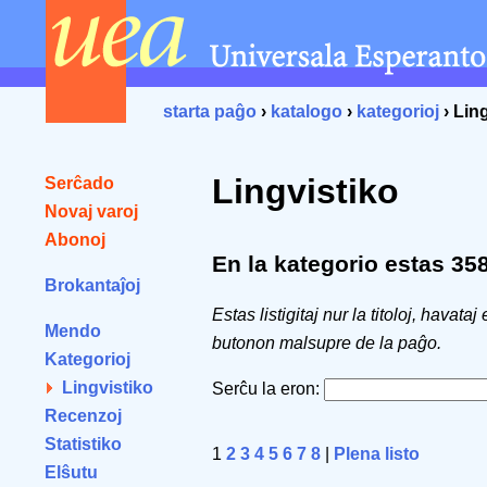
starta paĝo
›
katalogo
›
kategorioj
› Lin
Lingvistiko
Serĉado
Novaj varoj
Abonoj
En la kategorio estas 358 
Brokantaĵoj
Estas listigitaj nur la titoloj, havataj
Mendo
butonon malsupre de la paĝo.
Kategorioj
Lingvistiko
Serĉu la eron:
Recenzoj
Statistiko
1
2
3
4
5
6
7
8
|
Plena listo
Elŝutu