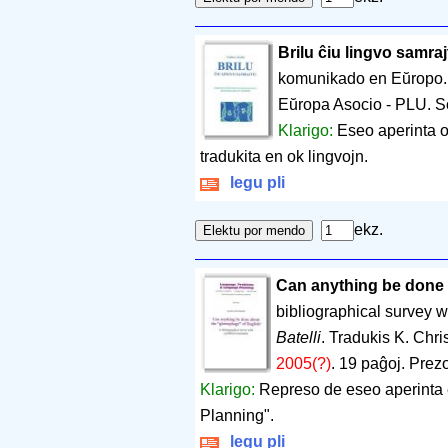
Brilu ĉiu lingvo samraj
komunikado en Eŭropo
Eŭropa Asocio - PLU. Sö
Klarigo:
Eseo aperinta o
tradukita en ok lingvojn.
legu pli
ekz.
Can anything be done 
bibliographical survey wi
Batelli
. Tradukis K. Chri
2005(?)
.
19 paĝoj
.
Prezo
Klarigo:
Represo de eseo aperint
Planning".
legu pli