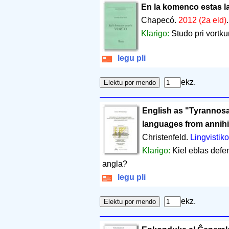
En la komenco estas la
Chapecó.
2012 (2a eld)
Klarigo:
Studo pri vortk
legu pli
ekz.
English as "Tyrannos
languages from annihi
Christenfeld.
Lingvistiko
Klarigo:
Kiel eblas defen
angla?
legu pli
ekz.