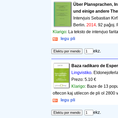
Über Plansprachen, Int
und einige andere Th
Intervjuis Sebastian Kirf
Berlin.
2014
.
92 paĝoj
.
Klarigo:
La teksto de intervjuo fari
legu pli
ekz.
Baza radikaro de Esper
Lingvistiko
. Eldonejoferl
Prezo: 5.10 €
Klarigo:
Baze de 13 popula
oftecon kaj utilecon de pli ol 2800 v
legu pli
ekz.