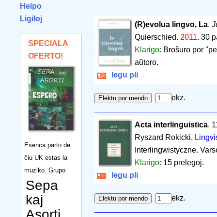
Helpo
Ligiloj
(R)evolua lingvo, La
.
J
Quierschied.
2011
.
30 p
SPECIALA
Klarigo:
Broŝuro por "per
OFERTO!
aŭtoro.
legu pli
ekz.
Acta interlinguistica
. 
Ryszard Rokicki.
Lingvi
Esenca parto de
Interlingwistyczne. Vars
ĉiu UK estas la
Klarigo:
15 prelegoj.
muziko. Grupo
legu pli
Sepa
kaj
ekz.
Asorti