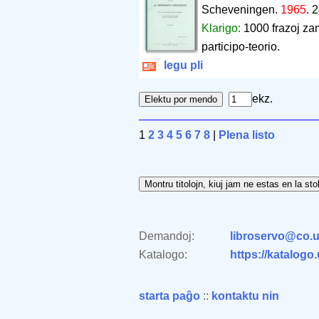
Scheveningen.
1965
.
2
Klarigo:
1000 frazoj zam
participo-teorio.
legu pli
ekz.
1
2
3
4
5
6
7
8
|
Plena listo
Demandoj:
libroservo@co.u
Katalogo:
https://katalogo
starta paĝo
::
kontaktu nin