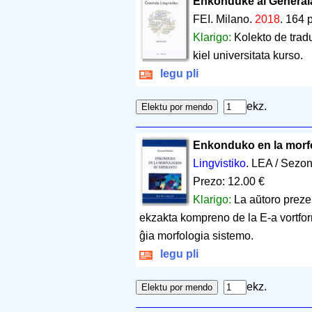
Enkonduke al Ĝenerala
FEI. Milano.
2018
.
164 
Klarigo:
Kolekto de traduk
kiel universitata kurso.
legu pli
ekz.
Enkonduko en la morf
Lingvistiko
. LEA / Sezon
Prezo: 12.00 €
Klarigo:
La aŭtoro preze
ekzakta kompreno de la E-a vortform
ĝia morfologia sistemo.
legu pli
ekz.