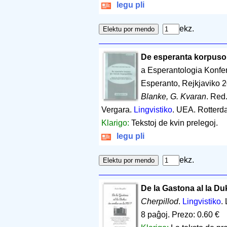
legu pli
ekz.
De esperanta korpuso ĝ
a Esperantologia Konfe
Esperanto, Rejkjaviko 
Blanke, G. Kvaran
. Red
Vergara.
Lingvistiko
. UEA. Rotter
Klarigo:
Tekstoj de kvin prelegoj.
legu pli
ekz.
De la Gastona al la Du
Cherpillod
.
Lingvistiko
.
8 paĝoj
.
Prezo: 0.60 €