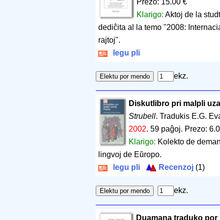
Prezo: 15.00 €
Klarigo:
Aktoj de la stu
dediĉita al la temo "2008: Internacia
rajtoj".
legu pli
ekz.
Diskutlibro pri malpli uza
Strubell
. Tradukis E.G. E
2002
.
59 paĝoj
.
Prezo: 6.
Klarigo:
Kolekto de demand
lingvoj de Eŭropo.
legu pli
Recenzoj
(1)
ekz.
Duamana traduko por 