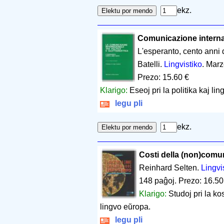
ekz.
Comunicazione internazi
L'esperanto, cento anni
Batelli.
Lingvistiko
. Marz
Prezo: 15.60 €
Klarigo:
Eseoj pri la politika kaj li
legu pli
ekz.
Costi della (non)comun
Reinhard Selten.
Lingvis
148 paĝoj
.
Prezo: 16.50
Klarigo:
Studoj pri la k
lingvo eŭropa.
legu pli