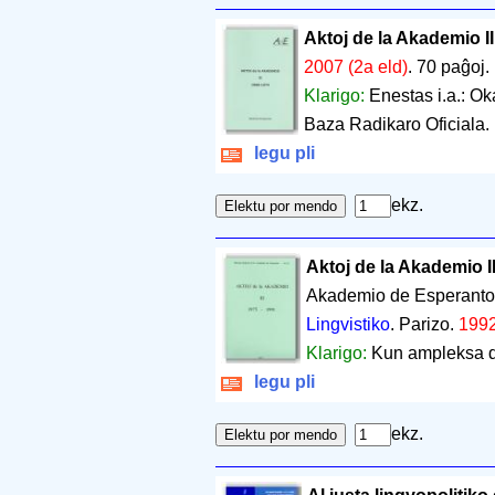
Aktoj de la Akademio I
2007 (2a eld)
.
70 paĝoj
.
Klarigo:
Enestas i.a.: Ok
Baza Radikaro Oficiala.
legu pli
ekz.
Aktoj de la Akademio I
Akademio de Esperanto - 
Lingvistiko
. Parizo.
199
Klarigo:
Kun ampleksa d
legu pli
ekz.