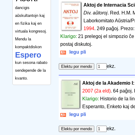
Aktoj de Internacia S
dancigis
Div. aŭtoroj
. Red. H.M. M
aŭskultantojn kaj
Laborkomitato Aŭstria/Pr
en fizika kaj en
1994
.
249 paĝoj
.
Prezo:
virtuala kongresoj.
Klarigo:
21 prelegoj el simpozio ĉe 
Mendu la
postaj diskutoj.
kompaktdiskon
legu pli
Espero
kun sesona rabato
ekz.
sendepende de la
kvanto.
Aktoj de la Akademio I
2007 (2a eld)
.
64 paĝoj
.
Klarigo:
Historio de la li
Esperanto, Enketo kaj dec
legu pli
ekz.