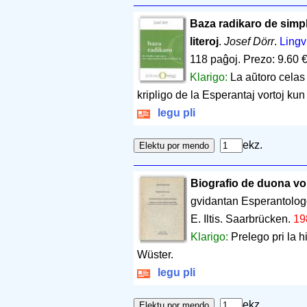
Baza radikaro de simpl
literoj
.
Josef Dörr
.
Lingv
118 paĝoj
.
Prezo: 9.60 
Klarigo:
La aŭtoro celas
kripligo de la Esperantaj vortoj kun
legu pli
ekz.
Biografio de duona vo
gvidantan Esperantolo
E. Iltis. Saarbrücken.
19
Klarigo:
Prelego pri la h
Wüster.
legu pli
ekz.