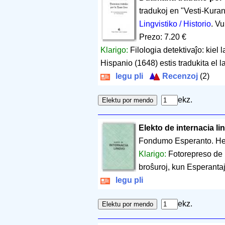
tradukoj en "Vesti-Kuran
Lingvistiko / Historio
. Vu
Prezo: 7.20 €
Klarigo:
Filologia detektivaĵo: kiel 
Hispanio (1648) estis tradukita el l
legu pli
Recenzoj
(2)
ekz.
Elekto de internacia li
Fondumo Esperanto. Hel
Klarigo:
Fotorepreso de 
broŝuroj, kun Esperantaj
legu pli
ekz.