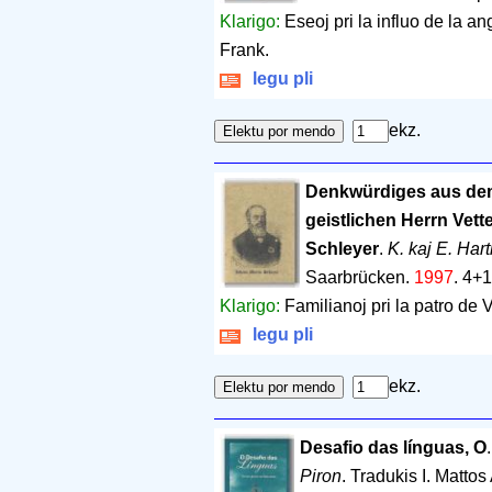
Klarigo:
Eseoj pri la influo de la a
Frank.
legu pli
ekz.
Denkwürdiges aus de
geistlichen Herrn Vett
Schleyer
.
K. kaj E. Har
Saarbrücken.
1997
.
4+1
Klarigo:
Familianoj pri la patro de 
legu pli
ekz.
Desafio das línguas, O
Piron
. Tradukis I. Matto