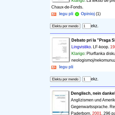
Klarigo:
La teksto de pr
Chaux-de-Fonds.
legu pli
Opinioj
(1)
ekz.
Debato pri la "Praga 
Lingvistiko
. LF-koop.
19
Klarigo:
Plurflanka disku
neologismoj/nekomunuzaj
legu pli
ekz.
Denglisch, nein danke
Anglizismen und Amerik
Gegenwartssprache. Re
Paderborn.
2001
.
296 p