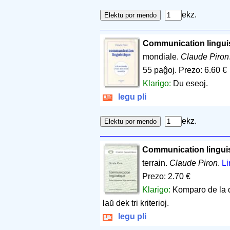
ekz.
Communication lingui
mondiale.
Claude Piron
55 paĝoj
.
Prezo: 6.60 €
Klarigo:
Du eseoj.
legu pli
ekz.
Communication lingui
terrain.
Claude Piron
.
Li
Prezo: 2.70 €
Klarigo:
Komparo de la d
laŭ dek tri kriterioj.
legu pli