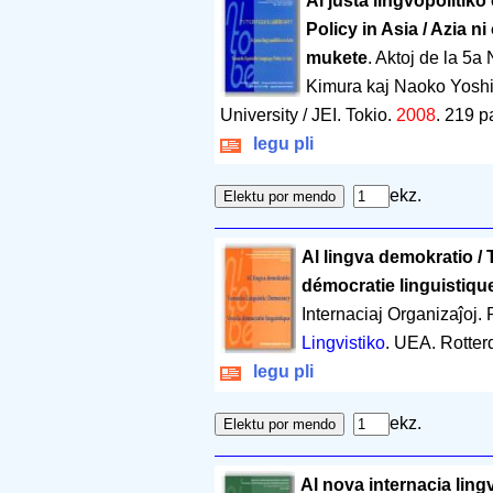
Al justa lingvopolitik
Policy in Asia / Azia 
mukete
. Aktoj de la 5
Kimura kaj Naoko Yosh
University / JEI. Tokio.
2008
.
219 p
legu pli
ekz.
Al lingva demokratio /
démocratie linguistiqu
Internaciaj Organizaĵoj.
Lingvistiko
. UEA. Rotte
legu pli
ekz.
Al nova internacia ling