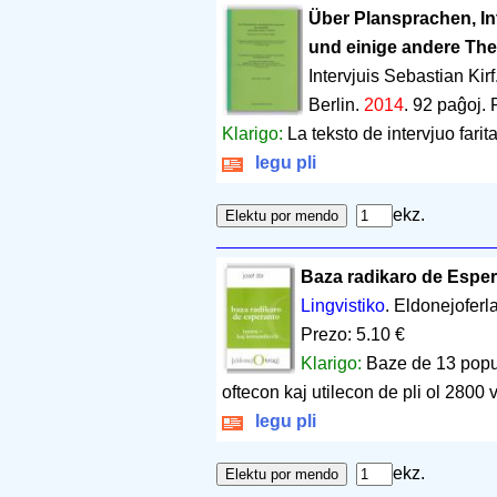
Über Plansprachen, Int
und einige andere Th
Intervjuis Sebastian Kirf
Berlin.
2014
.
92 paĝoj
.
Klarigo:
La teksto de intervjuo fari
legu pli
ekz.
Baza radikaro de Esper
Lingvistiko
. Eldonejoferl
Prezo: 5.10 €
Klarigo:
Baze de 13 popula
oftecon kaj utilecon de pli ol 2800 v
legu pli
ekz.