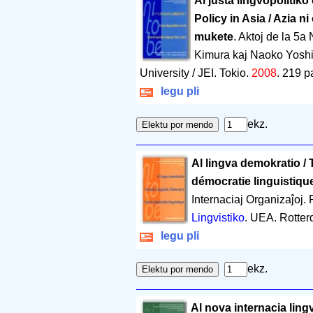
Al justa lingvopolitik
Policy in Asia / Azia 
mukete
. Aktoj de la 5
Kimura kaj Naoko Yosh
University / JEI. Tokio.
2008
.
219 p
legu pli
ekz.
Al lingva demokratio /
démocratie linguistiqu
Internaciaj Organizaĵoj.
Lingvistiko
. UEA. Rotte
legu pli
ekz.
Al nova internacia ling