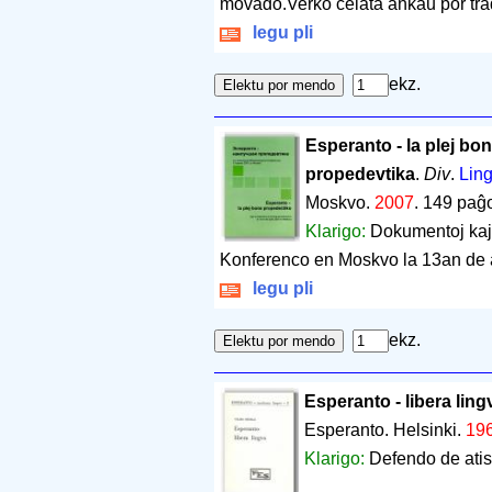
movado.Verko celata ankaŭ por trad
legu pli
ekz.
Esperanto - la plej bo
propedevtika
.
Div
.
Ling
Moskvo.
2007
.
149 paĝo
Klarigo:
Dokumentoj kaj 
Konferenco en Moskvo la 13an de a
legu pli
ekz.
Esperanto - libera ling
Esperanto. Helsinki.
19
Klarigo:
Defendo de ati