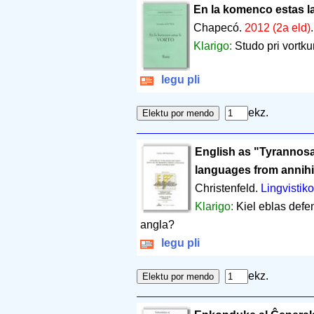
En la komenco estas la
Chapecó.
2012 (2a eld)
Klarigo:
Studo pri vortk
legu pli
ekz.
English as "Tyrannos
languages from annihi
Christenfeld.
Lingvistiko
Klarigo:
Kiel eblas defen
angla?
legu pli
ekz.