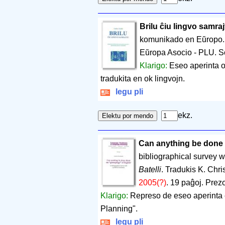
Brilu ĉiu lingvo samraj
komunikado en Eŭropo
Eŭropa Asocio - PLU. Sö
Klarigo:
Eseo aperinta o
tradukita en ok lingvojn.
legu pli
ekz.
Can anything be done 
bibliographical survey wi
Batelli
. Tradukis K. Chri
2005(?)
.
19 paĝoj
.
Prezo
Klarigo:
Represo de eseo aperint
Planning".
legu pli