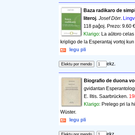
Baza radikaro de simpl
literoj
.
Josef Dörr
.
Lingv
118 paĝoj
.
Prezo: 9.60 
Klarigo:
La aŭtoro celas
kripligo de la Esperantaj vortoj kun
legu pli
ekz.
Biografio de duona vo
gvidantan Esperantolo
E. Iltis. Saarbrücken.
19
Klarigo:
Prelego pri la h
Wüster.
legu pli
ekz.