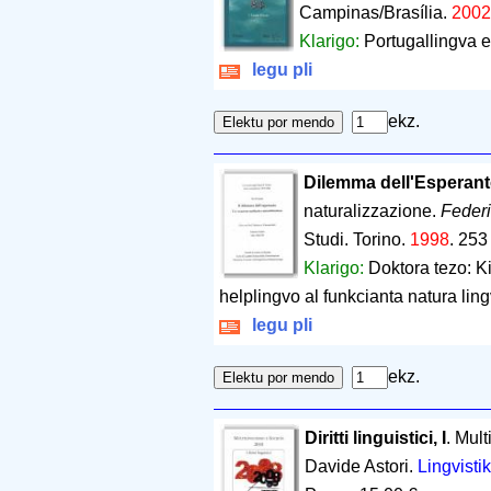
Campinas/Brasília.
200
Klarigo:
Portugallingva e
legu pli
ekz.
Dilemma dell'Esperanto
naturalizzazione.
Feder
Studi. Torino.
1998
.
253
Klarigo:
Doktora tezo: K
helplingvo al funkcianta natura lin
legu pli
ekz.
Diritti linguistici, I
. Mul
Davide Astori.
Lingvisti