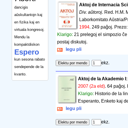
Aktoj de Internacia S
dancigis
Div. aŭtoroj
. Red. H.M. M
aŭskultantojn kaj
Laborkomitato Aŭstria/Pr
en fizika kaj en
1994
.
249 paĝoj
.
Prezo:
virtuala kongresoj.
Klarigo:
21 prelegoj el simpozio ĉe 
Mendu la
postaj diskutoj.
kompaktdiskon
legu pli
Espero
kun sesona rabato
ekz.
sendepende de la
kvanto.
Aktoj de la Akademio I
2007 (2a eld)
.
64 paĝoj
.
Klarigo:
Historio de la li
Esperanto, Enketo kaj dec
legu pli
ekz.