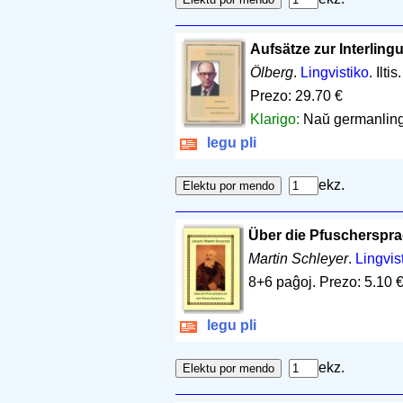
Aufsätze zur Interling
Ölberg
.
Lingvistiko
. Ilt
Prezo: 29.70 €
Klarigo:
Naŭ germanling
legu pli
ekz.
Über die Pfuscherspr
Martin Schleyer
.
Lingvis
8+6 paĝoj
.
Prezo: 5.10 
legu pli
ekz.