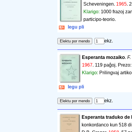
Scheveningen.
1965
.
2
Klarigo:
1000 frazoj zam
participo-teorio.
legu pli
ekz.
Esperanta mozaiko
.
F.
1967
.
119 paĝoj
.
Prezo:
Klarigo:
Prilingvaj artiko
legu pli
ekz.
Esperanta traduko de 
konkordanco kun 518 dis