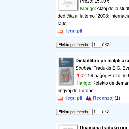
Prezo: 15.00 €
Klarigo:
Aktoj de la stu
dediĉita al la temo "2008: Internacia
rajtoj".
legu pli
ekz.
Diskutlibro pri malpli uza
Strubell
. Tradukis E.G. E
2002
.
59 paĝoj
.
Prezo: 6.
Klarigo:
Kolekto de demand
lingvoj de Eŭropo.
legu pli
Recenzoj
(1)
ekz.
Duamana traduko por 