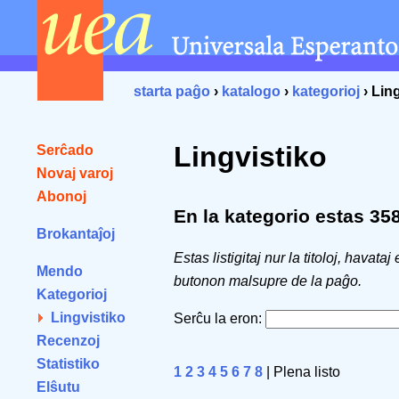
starta paĝo
›
katalogo
›
kategorioj
› Lin
Lingvistiko
Serĉado
Novaj varoj
Abonoj
En la kategorio estas 358 
Brokantaĵoj
Estas listigitaj nur la titoloj, havataj
Mendo
butonon malsupre de la paĝo.
Kategorioj
Lingvistiko
Serĉu la eron:
Recenzoj
Statistiko
1
2
3
4
5
6
7
8
| Plena listo
Elŝutu