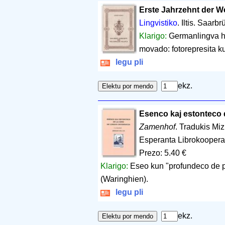
Erste Jahrzehnt der W
Lingvistiko
. Iltis. Saarb
Klarigo:
Germanlingva hi
movado: fotorepresita ku
legu pli
ekz.
Esenco kaj estonteco d
Zamenhof
. Tradukis Mi
Esperanta Librokoopera
Prezo: 5.40 €
Klarigo:
Eseo kun "profundeco de p
(Waringhien).
legu pli
ekz.