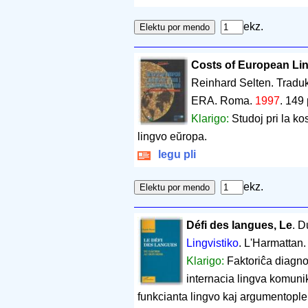
ekz.
Costs of European Li
Reinhard Selten. Traduk
ERA. Roma.
1997
.
149 
Klarigo:
Studoj pri la k
lingvo eŭropa.
legu pli
ekz.
Défi des langues, Le
. D
Lingvistiko
. L'Harmattan.
Klarigo:
Faktoriĉa diagnoz
internacia lingva komunik
funkcianta lingvo kaj argumentople