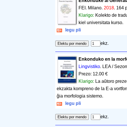
Enkonduke al Ĝenerala
FEI. Milano.
2018
.
164 
Klarigo:
Kolekto de traduk
kiel universitata kurso.
legu pli
ekz.
Enkonduko en la morf
Lingvistiko
. LEA / Sezon
Prezo: 12.00 €
Klarigo:
La aŭtoro preze
ekzakta kompreno de la E-a vortform
ĝia morfologia sistemo.
legu pli
ekz.