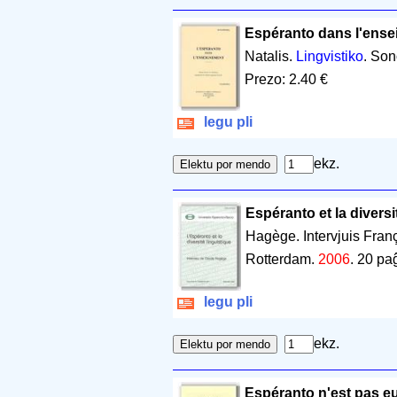
Espéranto dans l'ense
Natalis.
Lingvistiko
. Son
Prezo: 2.40 €
legu pli
ekz.
Espéranto et la diversit
Hagège. Intervjuis Fra
Rotterdam.
2006
.
20 pa
legu pli
ekz.
Espéranto n'est pas e