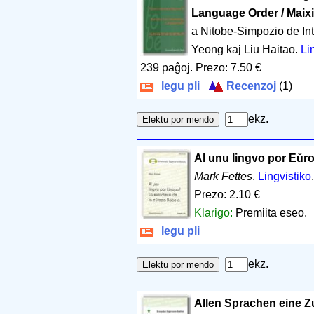
Language Order / Maixi
a Nitobe-Simpozio de In
Yeong kaj Liu Haitao.
Li
239 paĝoj
.
Prezo: 7.50 €
legu pli
Recenzoj
(1)
ekz.
Al unu lingvo por Eŭr
Mark Fettes
.
Lingvistiko
Prezo: 2.10 €
Klarigo:
Premiita eseo.
legu pli
ekz.
Allen Sprachen eine Z