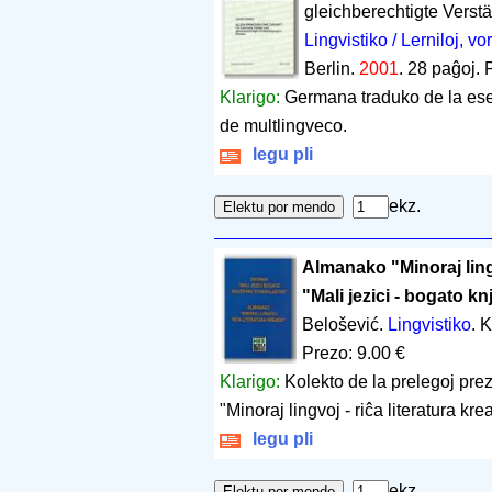
gleichberechtigte Verst
Lingvistiko / Lerniloj, vor
Berlin.
2001
.
28 paĝoj
.
Klarigo:
Germana traduko de la eseo 
de multlingveco.
legu pli
ekz.
Almanako "Minoraj lingv
"Mali jezici - bogato k
Belošević.
Lingvistiko
. 
Prezo: 9.00 €
Klarigo:
Kolekto de la prelegoj pre
"Minoraj lingvoj - riĉa literatura 
legu pli
ekz.