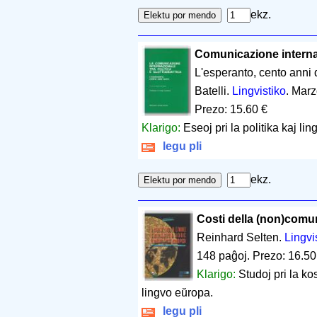
ekz.
Comunicazione internazi
L'esperanto, cento anni
Batelli.
Lingvistiko
. Marz
Prezo: 15.60 €
Klarigo:
Eseoj pri la politika kaj li
legu pli
ekz.
Costi della (non)comun
Reinhard Selten.
Lingvis
148 paĝoj
.
Prezo: 16.50
Klarigo:
Studoj pri la k
lingvo eŭropa.
legu pli