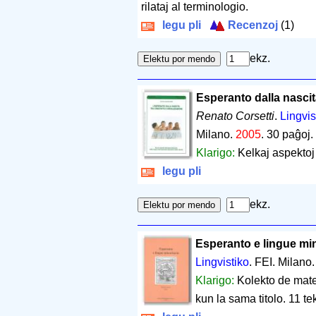
rilataj al terminologio.
legu pli
Recenzoj
(1)
ekz.
Esperanto dalla nascita
Renato Corsetti
.
Lingvis
Milano.
2005
.
30 paĝoj
.
Klarigo:
Kelkaj aspektoj
legu pli
ekz.
Esperanto e lingue min
Lingvistiko
. FEI. Milano
Klarigo:
Kolekto de mater
kun la sama titolo. 11 te