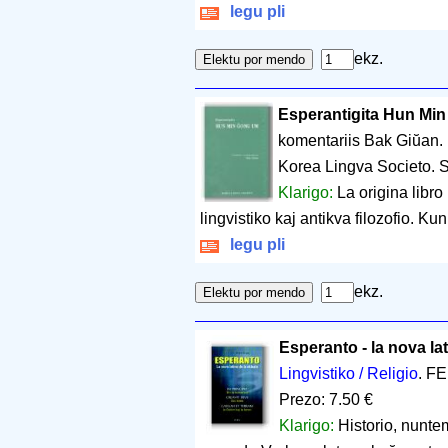
legu pli
ekz.
Esperantigita Hun Mi
komentariis Bak Giŭan.
Korea Lingva Societo. 
Klarigo:
La origina libro
lingvistiko kaj antikva filozofio. Ku
legu pli
ekz.
Esperanto - la nova lat
Lingvistiko / Religio
. FE
Prezo: 7.50 €
Klarigo:
Historio, nunte