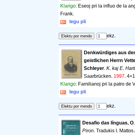
Klarigo:
Eseoj pri la influo de la a
Frank.
legu pli
ekz.
Denkwürdiges aus de
geistlichen Herrn Vett
Schleyer
.
K. kaj E. Har
Saarbrücken.
1997
.
4+1
Klarigo:
Familianoj pri la patro de 
legu pli
ekz.
Desafio das línguas, O
Piron
. Tradukis I. Matto