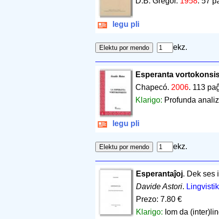
D.B. Gregor.
1958
.
57 p
legu pli
ekz.
Esperanta vortokonsis
Chapecó.
2006
.
113 pa
Klarigo:
Profunda analiz
legu pli
ekz.
Esperantaĵoj
. Dek ses i
Davide Astori
.
Lingvisti
Prezo: 7.80 €
Klarigo:
Iom da (inter)li