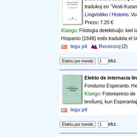
tradukoj en "Vesti-Kuran
Lingvistiko / Historio
. Vu
Prezo: 7.20 €
Klarigo:
Filologia detektivaĵo: kiel 
Hispanio (1648) estis tradukita el l
legu pli
Recenzoj
(2)
ekz.
Elekto de internacia li
Fondumo Esperanto. Hel
Klarigo:
Fotorepreso de 
broŝuroj, kun Esperantaj
legu pli
ekz.