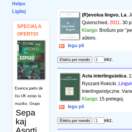
Helpo
Ligiloj
(R)evolua lingvo, La
.
J
Quierschied.
2011
.
30 p
SPECIALA
Klarigo:
Broŝuro por "per
OFERTO!
aŭtoro.
legu pli
ekz.
Acta interlinguistica
. 
Ryszard Rokicki.
Lingvi
Esenca parto de
Interlingwistyczne. Vars
ĉiu UK estas la
Klarigo:
15 prelegoj.
muziko. Grupo
legu pli
Sepa
kaj
ekz.
Asorti