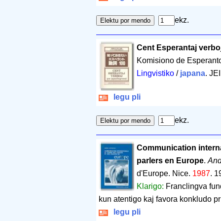
ekz.
Cent Esperantaj verbo
Komisiono de Esperant
Lingvistiko
/
japana
. JE
legu pli
ekz.
Communication interna
parlers en Europe
.
And
d'Europe. Nice.
1987
.
1
Klarigo:
Franclingva fun
kun atentigo kaj favora konkludo pr
legu pli