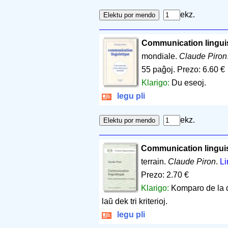
ekz.
Communication lingui
mondiale.
Claude Piron
55 paĝoj
.
Prezo: 6.60 €
Klarigo:
Du eseoj.
legu pli
ekz.
Communication lingui
terrain.
Claude Piron
.
Li
Prezo: 2.70 €
Klarigo:
Komparo de la d
laŭ dek tri kriterioj.
legu pli