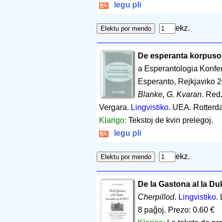
legu pli
ekz.
De esperanta korpuso ĝ
a Esperantologia Konfe
Esperanto, Rejkjaviko 
Blanke, G. Kvaran
. Red
Vergara.
Lingvistiko
. UEA. Rotter
Klarigo:
Tekstoj de kvin prelegoj.
legu pli
ekz.
De la Gastona al la Du
Cherpillod
.
Lingvistiko
.
8 paĝoj
.
Prezo: 0.60 €