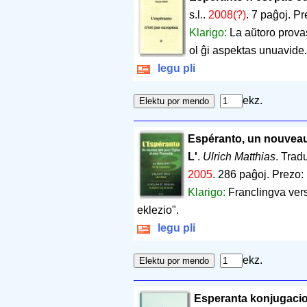
s.l..
2008(?)
.
7 paĝoj
.
Pr
Klarigo:
La aŭtoro prova
ol ĝi aspektas unuavide.
legu pli
ekz.
Espéranto, un nouveau l
L'
.
Ulrich Matthias
. Trad
2005
.
286 paĝoj
.
Prezo:
Klarigo:
Franclingva vers
eklezio".
legu pli
ekz.
Esperanta konjugacio