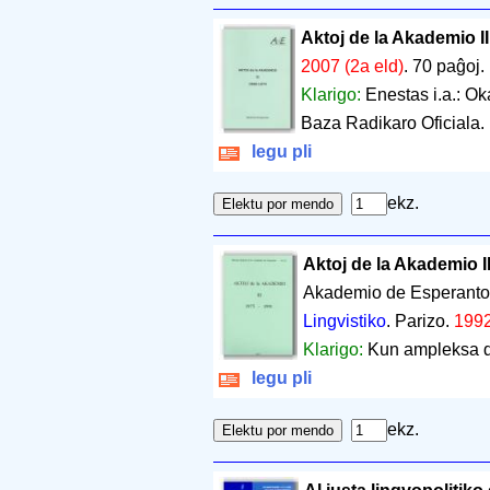
Aktoj de la Akademio I
2007 (2a eld)
.
70 paĝoj
.
Klarigo:
Enestas i.a.: Ok
Baza Radikaro Oficiala.
legu pli
ekz.
Aktoj de la Akademio I
Akademio de Esperanto - 
Lingvistiko
. Parizo.
199
Klarigo:
Kun ampleksa d
legu pli
ekz.