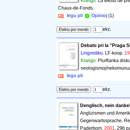
Klarigo:
La teksto de pr
Chaux-de-Fonds.
legu pli
Opinioj
(1)
ekz.
Debato pri la "Praga 
Lingvistiko
. LF-koop.
19
Klarigo:
Plurflanka disku
neologismoj/nekomunuzaj
legu pli
ekz.
Denglisch, nein danke
Anglizismen und Amerik
Gegenwartssprache. Re
Paderborn.
2001
.
296 p