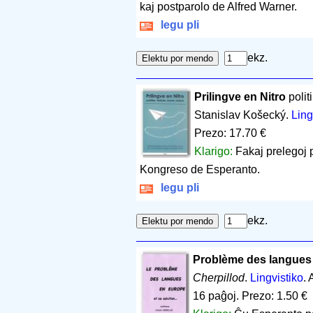
kaj postparolo de Alfred Warner.
legu pli
ekz.
Prilingve en Nitro
politi
Stanislav Košecký.
Ling
Prezo: 17.70 €
Klarigo:
Fakaj prelegoj 
Kongreso de Esperanto.
legu pli
ekz.
Problème des langues
Cherpillod
.
Lingvistiko
.
16 paĝoj
.
Prezo: 1.50 €