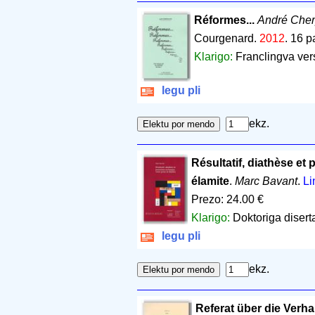
Réformes...
André Cher
Courgenard.
2012
.
16 p
Klarigo:
Franclingva vers
legu pli
ekz.
Résultatif, diathèse et
élamite
.
Marc Bavant
.
Li
Prezo: 24.00 €
Klarigo:
Doktoriga disert
legu pli
ekz.
Referat über die Ver