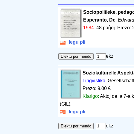
Sociopolitieke, pedag
Esperanto, De
.
Edward
1984
.
48 paĝoj
.
Prezo: 
legu pli
ekz.
Soziokulturelle Aspek
Lingvistiko
. Gesellschaft 
Prezo: 9.00 €
Klarigo:
Aktoj de la 7-a 
(GIL).
legu pli
ekz.