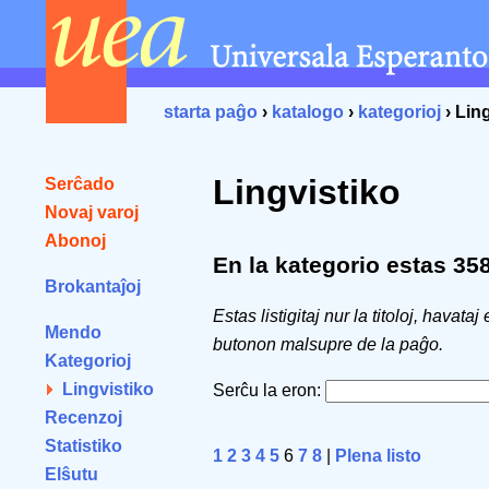
starta paĝo
›
katalogo
›
kategorioj
› Lin
Lingvistiko
Serĉado
Novaj varoj
Abonoj
En la kategorio estas 358 
Brokantaĵoj
Estas listigitaj nur la titoloj, havataj
Mendo
butonon malsupre de la paĝo.
Kategorioj
Lingvistiko
Serĉu la eron:
Recenzoj
Statistiko
1
2
3
4
5
6
7
8
|
Plena listo
Elŝutu