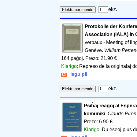
ekz.
Protokolle der Konfere
Association (IALA) in G
verbaux - Meeting of ling
Genève.
William Perre
164 paĝoj
.
Prezo: 21.90 €
Klarigo:
Represo de la originalaj 
legu pli
ekz.
Psiĥaj reagoj al Espera
komuniki
.
Claude Piron
Prezo: 6.90 €
Klarigo:
Du eseoj plus du 