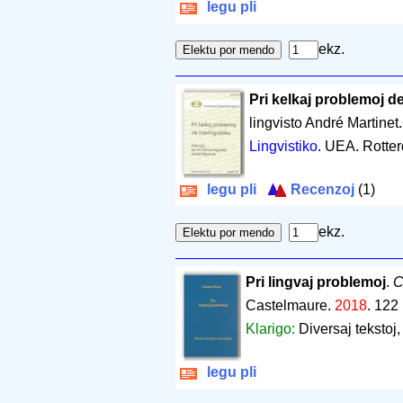
legu pli
ekz.
Pri kelkaj problemoj de
lingvisto André Martinet
Lingvistiko
. UEA. Rotte
legu pli
Recenzoj
(1)
ekz.
Pri lingvaj problemoj
.
C
Castelmaure.
2018
.
122 
Klarigo:
Diversaj tekstoj,
legu pli