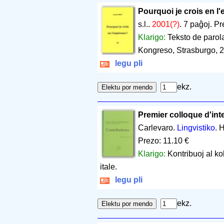
Pourquoi je crois en l
s.l..
2001(?)
.
7 paĝoj
.
Pr
Klarigo:
Teksto de parola
Kongreso, Strasburgo, 
legu pli
ekz.
Premier colloque d'int
Carlevaro.
Lingvistiko
. 
Prezo: 11.10 €
Klarigo:
Kontribuoj al ko
itale.
legu pli
ekz.