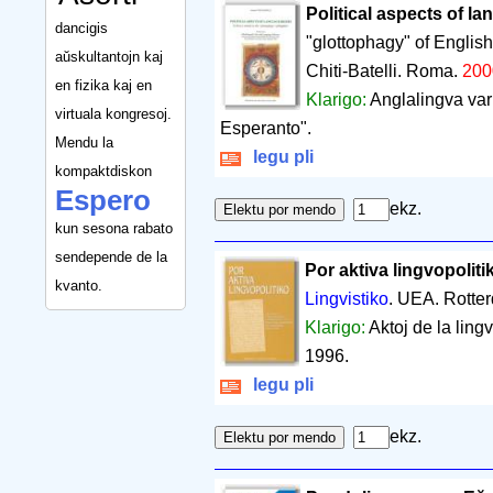
Political aspects of la
dancigis
"glottophagy" of Englis
aŭskultantojn kaj
Chiti-Batelli. Roma.
200
en fizika kaj en
Klarigo:
Anglalingva vari
virtuala kongresoj.
Esperanto".
Mendu la
legu pli
kompaktdiskon
Espero
ekz.
kun sesona rabato
sendepende de la
Por aktiva lingvopoliti
kvanto.
Lingvistiko
. UEA. Rotte
Klarigo:
Aktoj de la ling
1996.
legu pli
ekz.