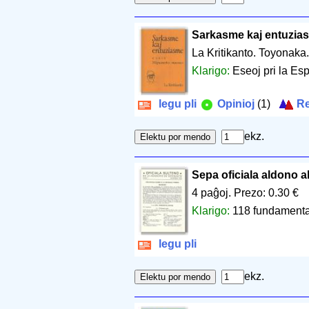
Sarkasme kaj entuzia
La Kritikanto. Toyonaka
Klarigo:
Eseoj pri la Esp
legu pli
Opinioj
(1)
Re
ekz.
Sepa oficiala aldono al
4 paĝoj
.
Prezo: 0.30 €
Klarigo:
118 fundamentaj
legu pli
ekz.