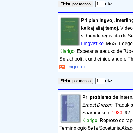
ekz.
Pri planlingvoj, interli
kelkaj aliaj temoj
. Video
vidbende registrita de S
Lingvistiko
. MAS. Edeg
Klarigo:
Esperanta traduko de "Über
Sprachpolitik und einige andere T
legu pli
ekz.
Pri problemo de intern
Ernest Drezen
. Traduki
Saarbrücken.
1983
.
92 
Klarigo:
Represo de rapo
Terminologio ĉe la Sovetunia Akad