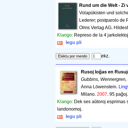
Rund um die Welt - Zi 
Volapükisten und solche
Lederer; postparolo de
Olms Verlag AG. Hildes
Klarigo:
Represo de la 4 jarkolekto
legu pli
ekz.
Rusoj loĝas en Rusuj
Gubbins, Wennergren, 
Anna Löwenstein.
Ling
Milano.
2007
.
95 paĝoj
Klarigo:
Dek ses aŭtoroj esprimas s
landonomoj.
legu pli