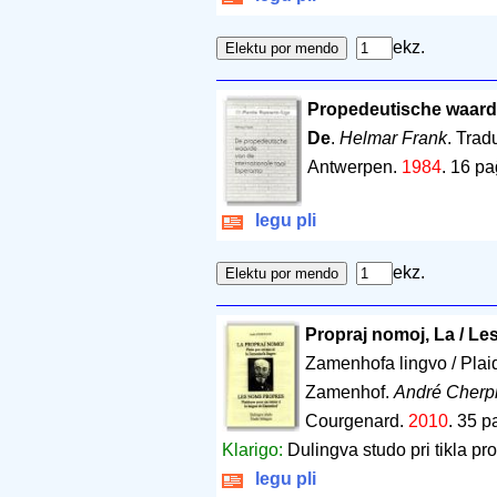
ekz.
Propedeutische waarde
De
.
Helmar Frank
. Tra
Antwerpen.
1984
.
16 pa
legu pli
ekz.
Propraj nomoj, La / L
Zamenhofa lingvo / Plaid
Zamenhof.
André Cherpi
Courgenard.
2010
.
35 p
Klarigo:
Dulingva studo pri tikla pr
legu pli