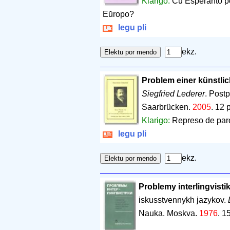
Klarigo:
Ĉu Esperanto po
Eŭropo?
legu pli
ekz.
Problem einer künstli
Siegfried Lederer
. Post
Saarbrücken.
2005
.
12 
Klarigo:
Represo de paro
legu pli
ekz.
Problemy interlingvistik
iskusstvennykh jazykov.
Nauka. Moskva.
1976
.
1