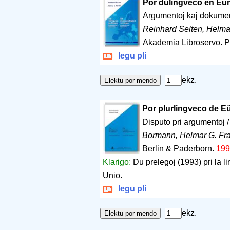
Por dulingveco en Eŭr
Argumentoj kaj dokume
Reinhard Selten, Helma
Akademia Libroservo. 
legu pli
ekz.
Por plurlingveco de E
Disputo pri argumentoj 
Bormann, Helmar G. Fr
Berlin & Paderborn.
199
Klarigo:
Du prelegoj (1993) pri la l
Unio.
legu pli
ekz.