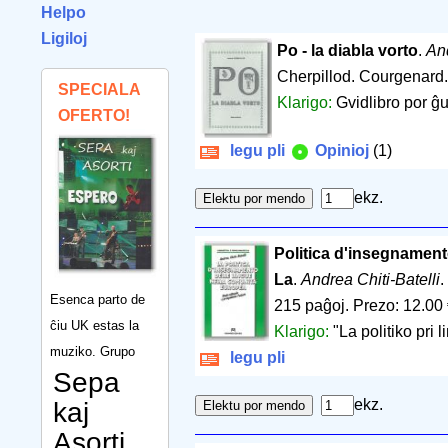
Helpo
Ligiloj
Po - la diabla vorto
.
An
Cherpillod. Courgenard
SPECIALA
Klarigo:
Gvidlibro por ĝu
OFERTO!
legu pli
Opinioj
(1)
ekz.
Politica d'insegnament
La
.
Andrea Chiti-Batelli
Esenca parto de
215 paĝoj
.
Prezo: 12.00
ĉiu UK estas la
Klarigo:
"La politiko pr
muziko. Grupo
legu pli
Sepa
ekz.
kaj
Asorti