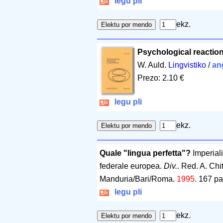
legu pli
ekz.
Psychological reactio
W. Auld.
Lingvistiko
/
an
Prezo: 2.10 €
legu pli
ekz.
Quale "lingua perfetta"?
Imperiali
federale europea.
Div.
. Red. A. Chit
Manduria/Bari/Roma.
1995
.
167 pa
legu pli
ekz.