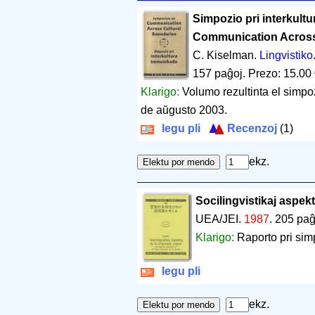
Simpozio pri interkul
Communication Across
C. Kiselman.
Lingvistiko
157 paĝoj
.
Prezo: 15.00
Klarigo:
Volumo rezultinta el simpo
de aŭgusto 2003.
legu pli
Recenzoj
(1)
ekz.
Socilingvistikaj aspekt
UEA/JEI.
1987
.
205 paĝ
Klarigo:
Raporto pri sim
legu pli
ekz.