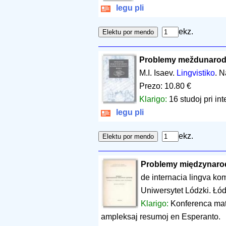
legu pli
ekz.
Problemy meždunarod
M.I. Isaev.
Lingvistiko
. 
Prezo: 10.80 €
Klarigo:
16 studoj pri in
legu pli
ekz.
Problemy międzynarod
de internacia lingva ko
Uniwersytet Lódzki. Łó
Klarigo:
Konferenca mate
ampleksaj resumoj en Esperanto.