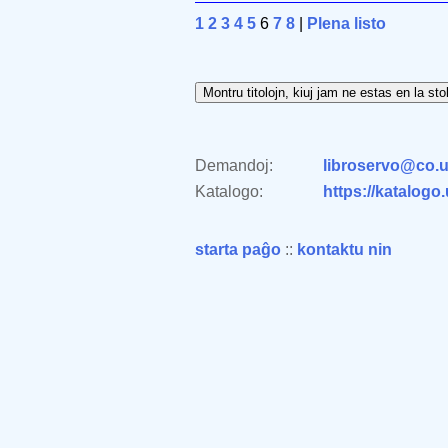
1
2
3
4
5
6
7
8
|
Plena listo
Demandoj:
libroservo@co.u
Katalogo:
https://katalogo
starta paĝo
::
kontaktu nin