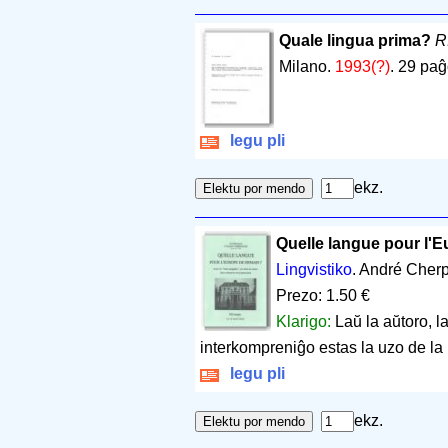
Quale lingua prima?
R.
Milano.
1993(?)
.
29 paĝ
legu pli
ekz.
Quelle langue pour l'
Lingvistiko
. André Cherp
Prezo: 1.50 €
Klarigo:
Laŭ la aŭtoro, l
interkompreniĝo estas la uzo de la
legu pli
ekz.