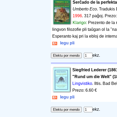
Serĉado de la perfekta
Umberto Eco
. Tradukis 
1996
.
317 paĝoj
.
Prezo:
Klarigo:
Prezento de la m
lingvon filozofie pli taŭgan ol la "na
Esperanto kaj pri la ebloj de intern
legu pli
ekz.
Siegfried Lederer (186
"Rund um die Welt" (1
Lingvistiko
. Iltis. Bad B
Prezo: 6.60 €
legu pli
ekz.