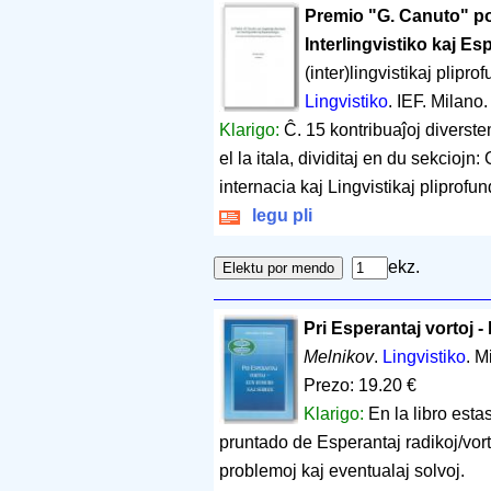
Premio "G. Canuto" por
Interlingvistiko kaj Es
(inter)lingvistikaj plipr
Lingvistiko
. IEF. Milano
Klarigo:
Ĉ. 15 kontribuaĵoj diverstem
el la itala, dividitaj en du sekciojn
internacia kaj Lingvistikaj pliprofun
legu pli
ekz.
Pri Esperantaj vortoj 
Melnikov
.
Lingvistiko
. M
Prezo: 19.20 €
Klarigo:
En la libro esta
pruntado de Esperantaj radikoj/vorto
problemoj kaj eventualaj solvoj.