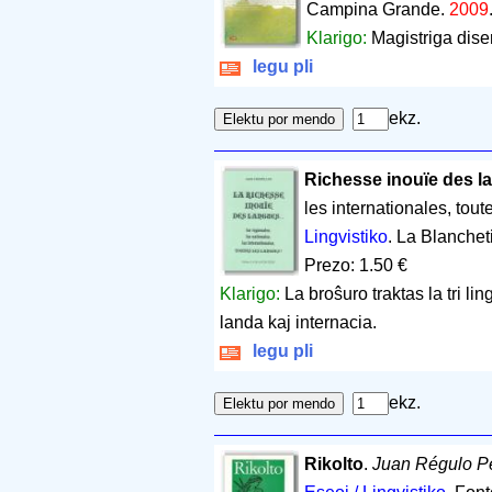
Campina Grande.
2009
Klarigo:
Magistriga diser
legu pli
ekz.
Richesse inouïe des la
les internationales, tou
Lingvistiko
. La Blanche
Prezo: 1.50 €
Klarigo:
La broŝuro traktas la tri li
landa kaj internacia.
legu pli
ekz.
Rikolto
.
Juan Régulo P