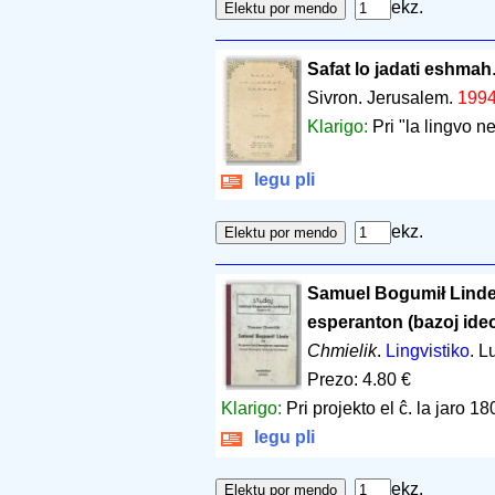
ekz.
Safat lo jadati eshmah
Sivron. Jerusalem.
199
Klarigo:
Pri "la lingvo 
legu pli
ekz.
Samuel Bogumił Linde k
esperanton (bazoj ideol
Chmielik
.
Lingvistiko
. L
Prezo: 4.80 €
Klarigo:
Pri projekto el ĉ. la jaro 18
legu pli
ekz.