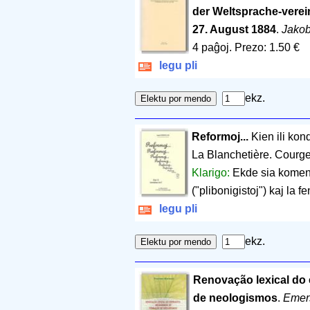
der Weltsprache-verei
27. August 1884
.
Jakob
4 paĝoj
.
Prezo: 1.50 €
legu pli
ekz.
Reformoj...
Kien ili ko
La Blanchetière. Courg
Klarigo:
Ekde sia komenc
("plibonigistoj") kaj la
legu pli
ekz.
Renovação lexical do
de neologismos
.
Emer