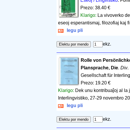
Eseoj / Lingvistiko
. Fon
Prezo: 38.40 €
Klarigo:
La vivoverko de 
eseoj esperantismaj, filozofiaj kaj f
legu pli
ekz.
Rolle von Persönlichke
Plansprache, Die
.
Div
.
Gesellschaft für Interling
Prezo: 19.20 €
Klarigo:
Dek unu kontribuaĵoj al la
Interlingvistiko, 27-29 novembro 2
legu pli
ekz.