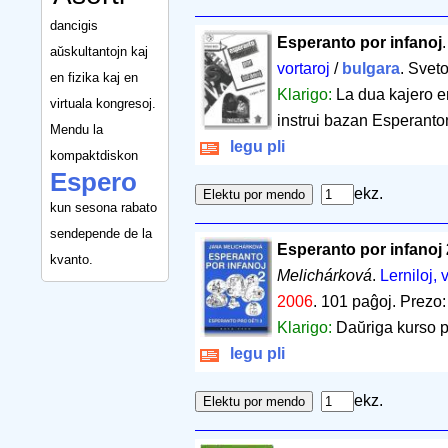
dancigis
Esperanto por infanoj
aŭskultantojn kaj
vortaroj
/
bulgara
. Svet
en fizika kaj en
Klarigo:
La dua kajero en
virtuala kongresoj.
instrui bazan Esperanton
Mendu la
legu pli
kompaktdiskon
Espero
ekz.
kun sesona rabato
sendepende de la
Esperanto por infanoj 
kvanto.
Melichárková
.
Lerniloj, 
2006
.
101 paĝoj
.
Prezo:
Klarigo:
Daŭriga kurso p
legu pli
ekz.