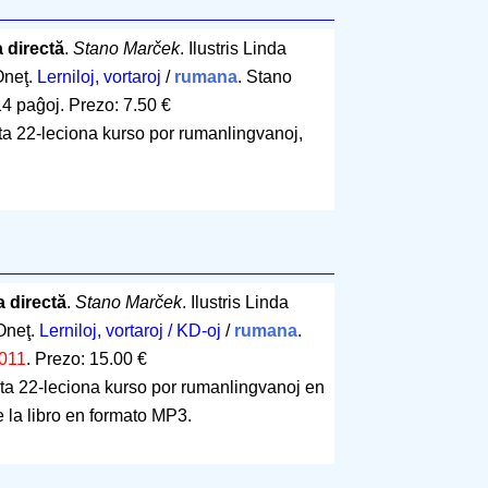
 directă
.
Stano Marček
. Ilustris Linda
Oneţ.
Lerniloj, vortaroj
/
rumana
. Stano
14 paĝoj
.
Prezo: 7.50 €
ita 22-leciona kurso por rumanlingvanoj,
 directă
.
Stano Marček
. Ilustris Linda
Oneţ.
Lerniloj, vortaroj / KD-oj
/
rumana
.
011
.
Prezo: 15.00 €
ita 22-leciona kurso por rumanlingvanoj en
de la libro en formato MP3.