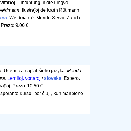
vitanoj
. Einführung in die Lingvo
 Weidmann
. Ilustraĵoj de Karin Rütimann.
ana
. Weidmann's Mondo-Servo. Zürich.
.
Prezo: 9.00 €
o
. Učebnica najl'ahšieho jazyka.
Magda
ura
.
Lerniloj, vortaroj
/
slovaka
. Espero.
paĝoj
.
Prezo: 10.50 €
peranto-kurso "por ĉiuj", kun manpleno