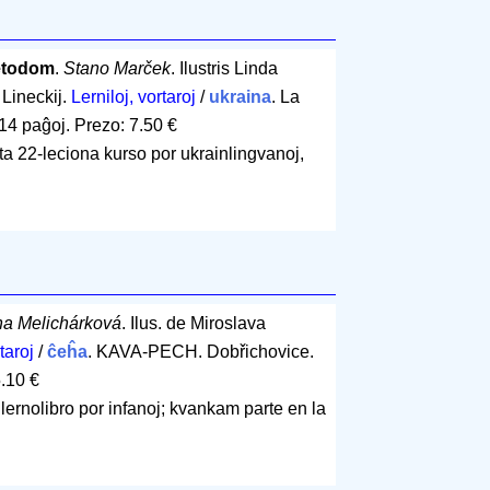
etodom
.
Stano Marček
. Ilustris Linda
Lineckij.
Lerniloj, vortaroj
/
ukraina
. La
14 paĝoj
.
Prezo: 7.50 €
ta 22-leciona kurso por ukrainlingvanoj,
na Melichárková
. Ilus. de Miroslava
taroj
/
ĉeĥa
. KAVA-PECH. Dobřichovice.
.10 €
 lernolibro por infanoj; kvankam parte en la