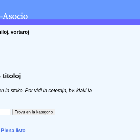
iloj, vortaroj
j
titoloj
 en la stoko. Por vidi la ceterajn, bv. klaki la
|
Plena listo