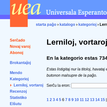
starta paĝo
›
katalogo
›
kategorioj
› Lern
Lerniloj, vortaro
Serĉado
Novaj varoj
Abonoj
En la kategorio estas 734 
Brokantaĵoj
Estas listigitaj nur la titoloj, havataj
Mendo
butonon malsupre de la paĝo.
Kategorioj
Lerniloj, vortaroj
Serĉu la eron:
Recenzoj
Statistiko
1
2
3
4
5
6
7
8
9
10
11
12
13
14
15
Elŝutu