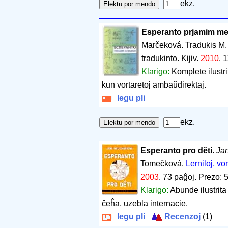
ekz.
Esperanto prjamim m
Marčeková. Tradukis M. 
tradukinto. Kijiv.
2010
.
1
Klarigo:
Komplete ilustri
kun vortaretoj ambaŭdirektaj.
legu pli
ekz.
Esperanto pro dĕti
.
Ja
Tomečková.
Lerniloj, vor
2003
.
73 paĝoj
.
Prezo: 5
Klarigo:
Abunde ilustrita
ĉeĥa, uzebla internacie.
legu pli
Recenzoj
(1)