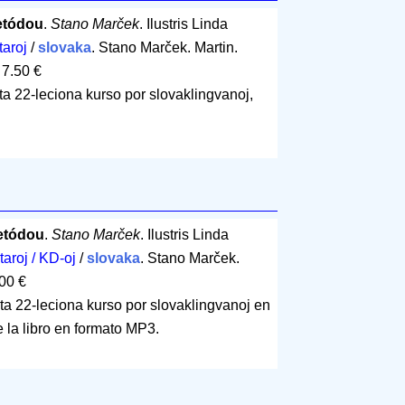
etódou
.
Stano Marček
. Ilustris Linda
taroj
/
slovaka
. Stano Marček. Martin.
 7.50 €
ita 22-leciona kurso por slovaklingvanoj,
etódou
.
Stano Marček
. Ilustris Linda
rtaroj / KD-oj
/
slovaka
. Stano Marček.
00 €
ita 22-leciona kurso por slovaklingvanoj en
de la libro en formato MP3.