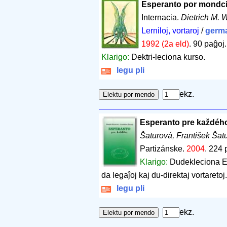
Esperanto por mondci
Internacia.
Dietrich M.
Lerniloj, vortaroj
/
germ
1992 (2a eld)
.
90 paĝoj
Klarigo:
Dektri-leciona kurso.
legu pli
ekz.
Esperanto pre každéh
Šaturová, František Šat
Partizánske.
2004
.
224 
Klarigo:
Dudekleciona Es
da legaĵoj kaj du-direktaj vortaretoj.
legu pli
ekz.