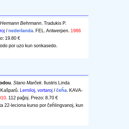
Hermann Behrmann
. Tradukis P.
roj
/
nederlanda
. FEL. Antwerpen.
1986
o: 19.80 €
odo por uzo kun sonkasedo.
todou
.
Stano Marček
. Ilustris Linda
 Kašparů.
Lerniloj, vortaroj
/
ĉeĥa
. KAVA-
010
.
112 paĝoj
.
Prezo: 8.70 €
ita 22-leciona kurso por ĉeĥlingvanoj, kun