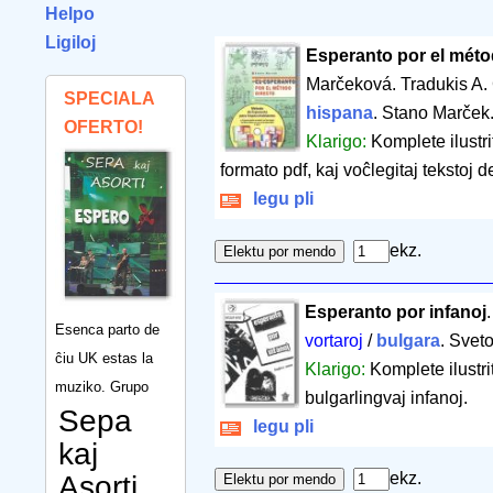
Helpo
Ligiloj
Esperanto por el métod
Marčeková. Tradukis A.
SPECIALA
hispana
. Stano Marček.
OFERTO!
Klarigo:
Komplete ilustr
formato pdf, kaj voĉlegitaj tekstoj 
legu pli
ekz.
Esperanto por infanoj
Esenca parto de
vortaroj
/
bulgara
. Svet
ĉiu UK estas la
Klarigo:
Komplete ilustri
muziko. Grupo
bulgarlingvaj infanoj.
Sepa
legu pli
kaj
ekz.
Asorti