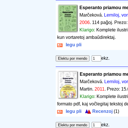
Esperanto priamou m
Marčeková.
Lerniloj, vor
2006
.
114 paĝoj
.
Prezo:
Klarigo:
Komplete ilustr
kun vortaretoj ambaŭdirektaj.
legu pli
ekz.
Esperanto priamou m
Marčeková.
Lerniloj, vo
Martin.
2011
.
Prezo: 15.
Klarigo:
Komplete ilustr
formato pdf, kaj voĉlegitaj tekstoj 
legu pli
Recenzoj
(1)
ekz.