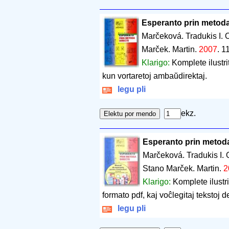
Esperanto prin metoda
Marčeková. Tradukis I. 
Marček. Martin.
2007
.
1
Klarigo:
Komplete ilustr
kun vortaretoj ambaŭdirektaj.
legu pli
ekz.
Esperanto prin metoda
Marčeková. Tradukis I. 
Stano Marček. Martin.
2
Klarigo:
Komplete ilustr
formato pdf, kaj voĉlegitaj tekstoj 
legu pli