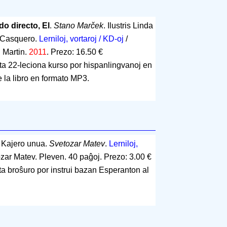
o directo, El
.
Stano Marček
. Ilustris Linda
 Casquero.
Lerniloj, vortaroj / KD-oj
/
 Martin.
2011
.
Prezo: 16.50 €
ita 22-leciona kurso por hispanlingvanoj en
de la libro en formato MP3.
. Kajero unua.
Svetozar Matev
.
Lerniloj,
ozar Matev. Pleven.
40 paĝoj
.
Prezo: 3.00 €
ta broŝuro por instrui bazan Esperanton al