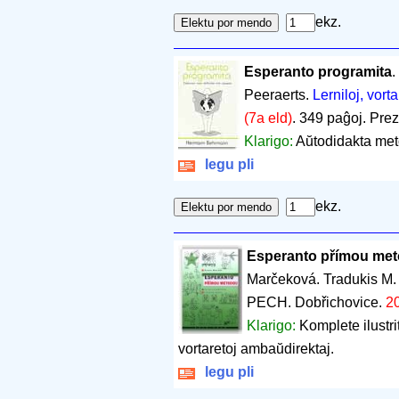
ekz.
Esperanto programita
.
Peeraerts.
Lerniloj, vorta
(7a eld)
.
349 paĝoj
.
Prez
Klarigo:
Aŭtodidakta met
legu pli
ekz.
Esperanto přímou me
Marčeková. Tradukis M.
PECH. Dobřichovice.
2
Klarigo:
Komplete ilustr
vortaretoj ambaŭdirektaj.
legu pli