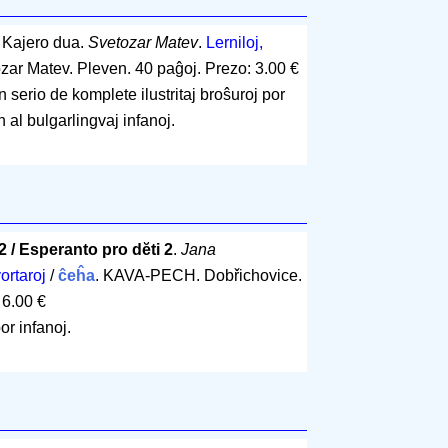
. Kajero dua.
Svetozar Matev
.
Lerniloj,
ozar Matev. Pleven.
40 paĝoj
.
Prezo: 3.00 €
 serio de komplete ilustritaj broŝuroj por
 al bulgarlingvaj infanoj.
2 / Esperanto pro dĕti 2
.
Jana
vortaroj
/
ĉeĥa
. KAVA-PECH. Dobřichovice.
 6.00 €
or infanoj.