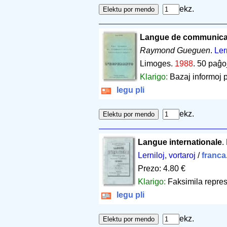
ekz.
Langue de communicati
Raymond Gueguen
.
Ler
Limoges.
1988
.
50 paĝo
Klarigo:
Bazaj informoj 
legu pli
ekz.
Langue internationale
.
Lerniloj, vortaroj
/
franca
Prezo: 4.80 €
Klarigo:
Faksimila repres
legu pli
ekz.