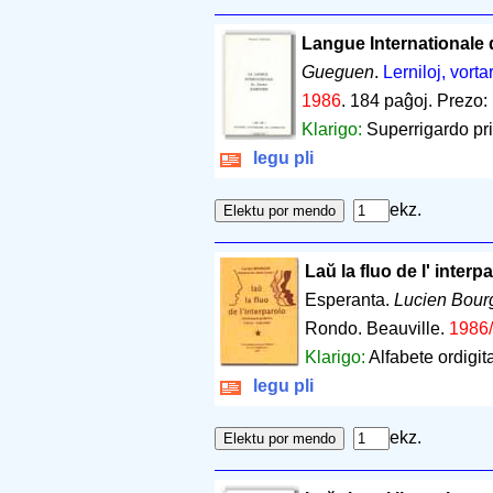
Langue Internationale
Gueguen
.
Lerniloj, vorta
1986
.
184 paĝoj
.
Prezo:
Klarigo:
Superrigardo pri
legu pli
ekz.
Laŭ la fluo de l' interp
Esperanta.
Lucien Bour
Rondo. Beauville.
1986
Klarigo:
Alfabete ordigi
legu pli
ekz.