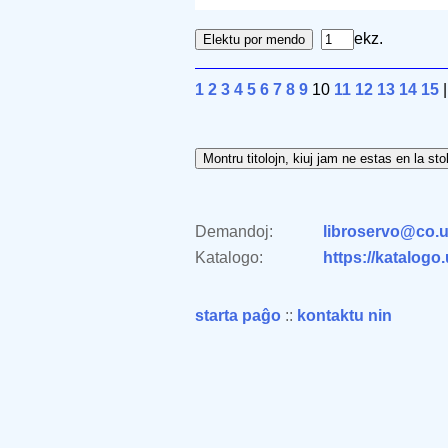
ekz.
1
2
3
4
5
6
7
8
9
10
11
12
13
14
15
Demandoj:
libroservo@co.u
Katalogo:
https://katalogo
starta paĝo
::
kontaktu nin