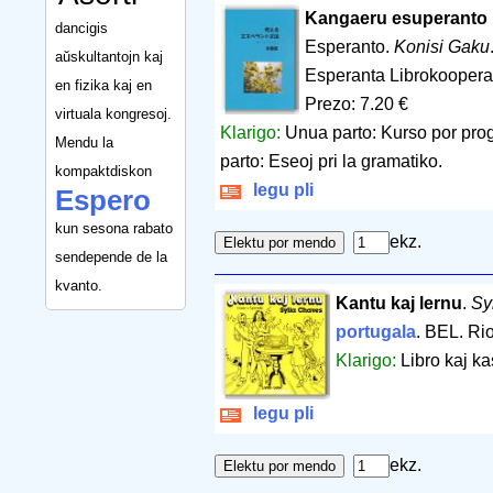
Kangaeru esuperanto
dancigis
Esperanto.
Konisi Gaku
aŭskultantojn kaj
Esperanta Librokoopera
en fizika kaj en
Prezo: 7.20 €
virtuala kongresoj.
Klarigo:
Unua parto: Kurso por prog
Mendu la
parto: Eseoj pri la gramatiko.
kompaktdiskon
legu pli
Espero
kun sesona rabato
ekz.
sendepende de la
kvanto.
Kantu kaj lernu
.
Sy
portugala
. BEL. Ri
Klarigo:
Libro kaj k
legu pli
ekz.