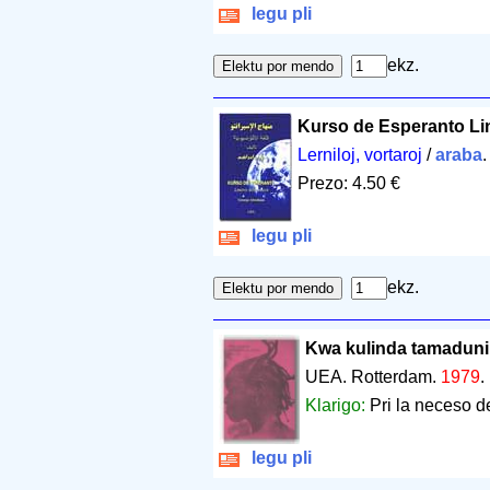
legu pli
ekz.
Kurso de Esperanto Li
Lerniloj, vortaroj
/
araba
Prezo: 4.50 €
legu pli
ekz.
Kwa kulinda tamaduni 
UEA. Rotterdam.
1979
.
Klarigo:
Pri la neceso de
legu pli