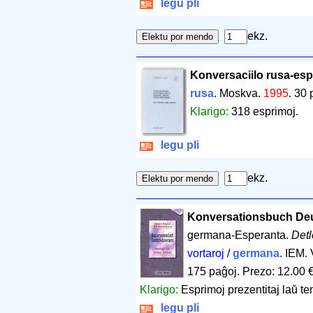
legu pli
ekz.
Konversaciilo rusa-es
rusa
. Moskva.
1995
.
30 
Klarigo:
318 esprimoj.
legu pli
ekz.
Konversationsbuch De
germana-Esperanta.
Detl
vortaroj
/
germana
. IEM.
175 paĝoj
.
Prezo: 12.00 
Klarigo:
Esprimoj prezentitaj laŭ te
legu pli