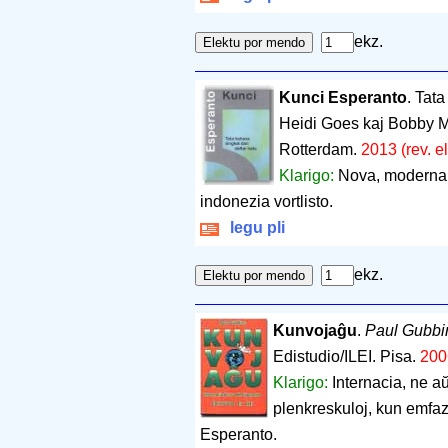
ekz.
Kunci Esperanto
. Tat
Heidi Goes kaj Bobby M
Rotterdam.
2013 (rev. el
Klarigo:
Nova, moderna 
indonezia vortlisto.
legu pli
ekz.
Kunvojaĝu
.
Paul Gubbi
Edistudio/ILEI. Pisa.
200
Klarigo:
Internacia, ne aŭ
plenkreskuloj, kun emfazo
Esperanto.