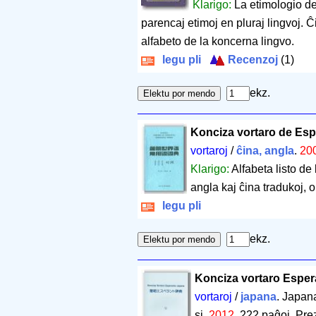
Klarigo:
La etimologio de
parencaj etimoj en pluraj lingvoj. Ĉi
alfabeto de la koncerna lingvo.
legu pli
Recenzoj
(1)
ekz.
Konciza vortaro de Espe
vortaroj
/
ĉina, angla
.
20
Klarigo:
Alfabeta listo de
angla kaj ĉina tradukoj, ord
legu pli
ekz.
Konciza vortaro Esper
vortaroj
/
japana
. Japan
si.
2012
.
222 paĝoj
.
Pre