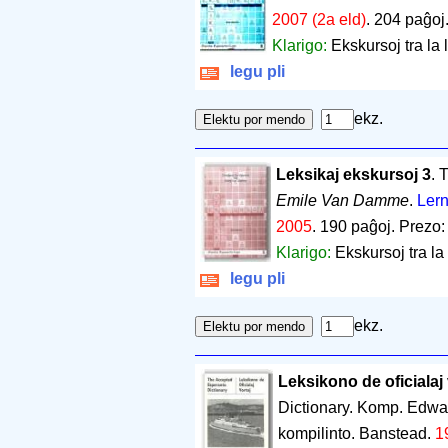
2007 (2a eld)
.
204 paĝoj
Klarigo:
Ekskursoj tra la 
legu pli
ekz.
Leksikaj ekskursoj 3
. 
Emile Van Damme
.
Lern
2005
.
190 paĝoj
.
Prezo:
Klarigo:
Ekskursoj tra la 
legu pli
ekz.
Leksikono de oficialaj 
Dictionary. Komp. Edw
kompilinto. Banstead.
1