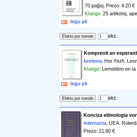
70 paĝoj
.
Prezo: 4.20 €
Klarigo:
25 artikoloj, ap
legu pli
ekz.
Komprenit an esperant
bretona
. Hor Yezh. Les
Klarigo:
Lernolibro en la
legu pli
ekz.
Konciza etimologia vor
internacia
. UEA. Roter
Prezo: 21.60 €