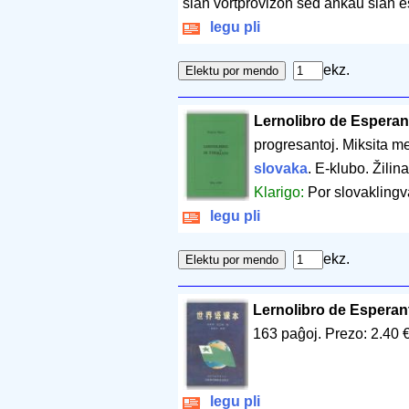
sian vortprovizon sed ankaŭ sian e
legu pli
ekz.
Lernolibro de Esperan
progresantoj. Miksita m
slovaka
. E-klubo. Žilin
Klarigo:
Por slovaklingv
legu pli
ekz.
Lernolibro de Esperan
163 paĝoj
.
Prezo: 2.40 
legu pli