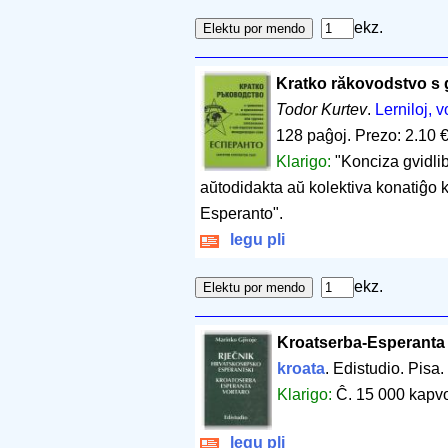
ekz.
Kratko răkovodstvo s g
Todor Kurtev
.
Lerniloj, v
128 paĝoj
.
Prezo: 2.10 
Klarigo:
"Konciza gvidli
aŭtodidakta aŭ kolektiva konatiĝo k
Esperanto".
legu pli
ekz.
Kroatserba-Esperanta 
kroata
. Edistudio. Pisa.
Klarigo:
Ĉ. 15 000 kapvo
legu pli