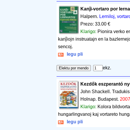
Kanĵi-vortaro por lerna
Halpern.
Lerniloj, vortar
Prezo: 33.00 €
Klarigo:
Pionira verko e
kanĵiojn instruatajn en la bazlerne
sencoj.
legu pli
ekz.
Kezdők eszperantó ny
John Shackell. Tradukis
Holnap. Budapest.
200
Klarigo:
Kolora bildvort
hungarlingvanoj kaj vortareto hun
legu pli