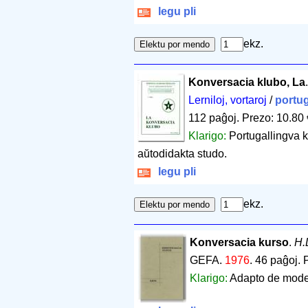
legu pli
ekz.
Konversacia klubo, La
Lerniloj, vortaroj
/
portu
112 paĝoj
.
Prezo: 10.80 
Klarigo:
Portugallingva k
aŭtodidakta studo.
legu pli
ekz.
Konversacia kurso
.
H.
GEFA.
1976
.
46 paĝoj
.
Klarigo:
Adapto de moder