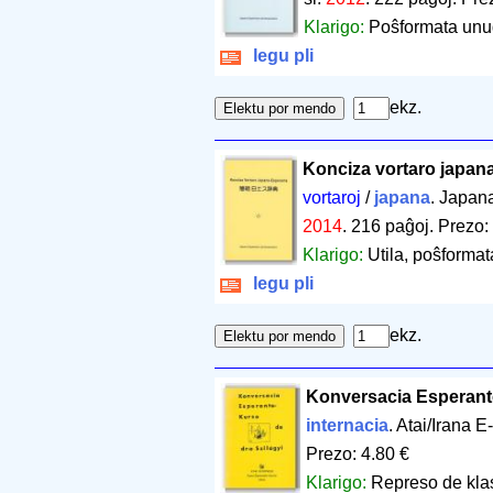
Klarigo:
Poŝformata unud
legu pli
ekz.
Konciza vortaro japan
vortaroj
/
japana
. Japan
2014
.
216 paĝoj
.
Prezo:
Klarigo:
Utila, poŝformat
legu pli
ekz.
Konversacia Esperant
internacia
. Atai/Irana 
Prezo: 4.80 €
Klarigo:
Represo de klas