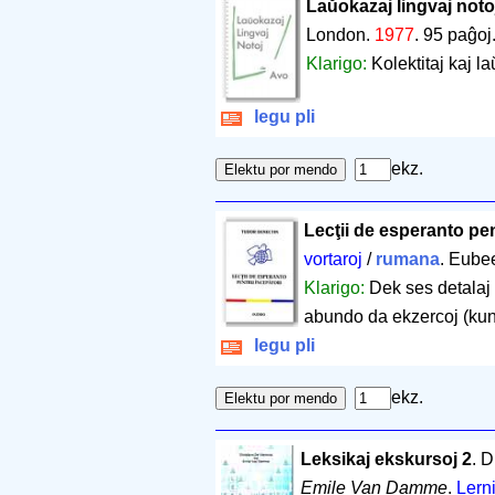
Laŭokazaj lingvaj noto
London.
1977
.
95 paĝoj
Klarigo:
Kolektitaj kaj la
legu pli
ekz.
Lecţii de esperanto pe
vortaroj
/
rumana
. Eube
Klarigo:
Dek ses detalaj
abundo da ekzercoj (kun 
legu pli
ekz.
Leksikaj ekskursoj 2
. 
Emile Van Damme
.
Lerni