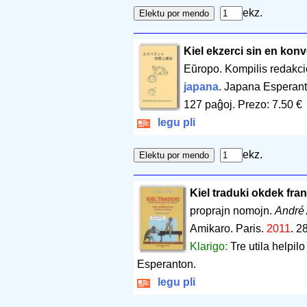
ekz.
Kiel ekzerci sin en kon
Eŭropo. Kompilis redakc
japana
. Japana Esperant
127 paĝoj
.
Prezo: 7.50 €
legu pli
ekz.
Kiel traduki okdek fra
proprajn nomojn.
André 
Amikaro. Paris.
2011
.
28
Klarigo:
Tre utila helpilo
Esperanton.
legu pli