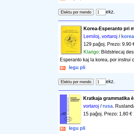
ekz.
Korea-Esperanto pri 
Lerniloj, vortaroj
/
korea
129 paĝoj
.
Prezo: 9.90 
Klarigo:
Bildstriecaj de
Esperanto kaj la korea, por instrui
legu pli
ekz.
Kratkaja grammatika 
vortaroj
/
rusa
. Rusland
15 paĝoj
.
Prezo: 1.80 €
legu pli