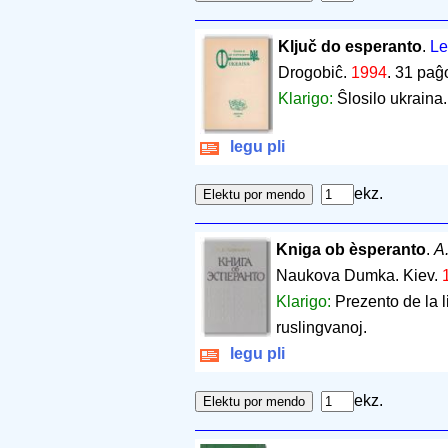
Ključ do esperanto
.
Le
Drogobiĉ.
1994
.
31 paĝ
Klarigo:
Ŝlosilo ukraina.
legu pli
ekz.
Kniga ob èsperanto
.
A.
Naukova Dumka. Kiev.
Klarigo:
Prezento de la 
ruslingvanoj.
legu pli
ekz.