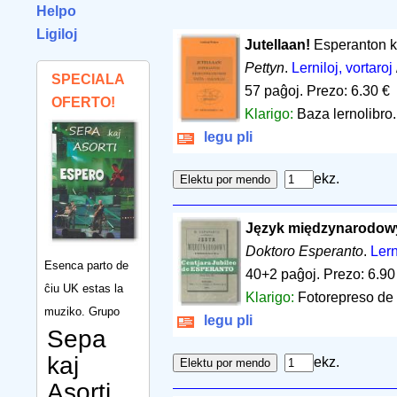
Helpo
Ligiloj
Jutellaan!
Esperanton ke
Pettyn
.
Lerniloj, vortaroj
SPECIALA
57 paĝoj
.
Prezo: 6.30 €
OFERTO!
Klarigo:
Baza lernolibro.
legu pli
ekz.
Język międzynarodow
Doktoro Esperanto
.
Lern
Esenca parto de
40+2 paĝoj
.
Prezo: 6.90
ĉiu UK estas la
Klarigo:
Fotorepreso de 
muziko. Grupo
legu pli
Sepa
kaj
ekz.
Asorti