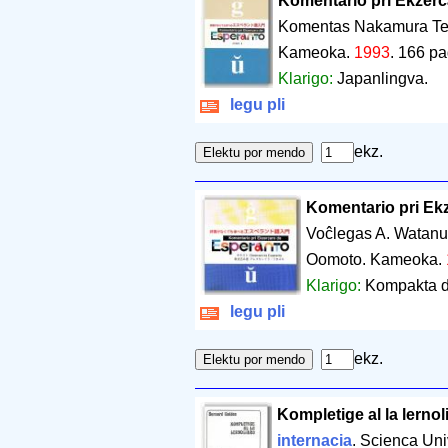
Komentario pri Ekzerc
Komentas Nakamura Te
Kameoka.
1993
.
166 pa
Klarigo:
Japanlingva.
legu pli
ekz.
Komentario pri Ek
Voĉlegas A. Watanu
Oomoto. Kameoka.
Klarigo:
Kompakta d
legu pli
ekz.
Kompletige al la lernol
internacia
. Scienca Uni