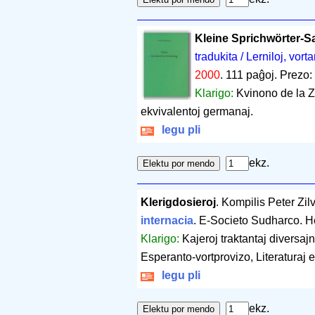
Kleine Sprichwörter-
tradukita / Lerniloj, vorta
2000
.
111 paĝoj
.
Prezo:
Klarigo:
Kvinono de la Z
ekvivalentoj germanaj.
legu pli
ekz.
Klerigdosieroj
. Kompilis Peter Zil
internacia
. E-Societo Sudharco. H
Klarigo:
Kajeroj traktantaj diversaj
Esperanto-vortprovizo, Literaturaj 
legu pli
ekz.