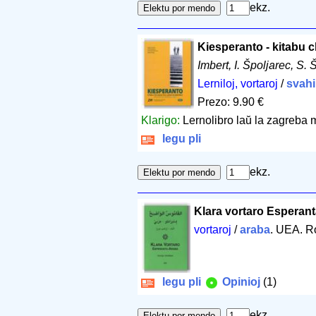
ekz.
Kiesperanto - kitabu c
Imbert, I. Špoljarec, S. 
Lerniloj, vortaroj
/
svahi
Prezo: 9.90 €
Klarigo:
Lernolibro laŭ la zagreba m
legu pli
ekz.
Klara vortaro Esperan
vortaroj
/
araba
. UEA. R
legu pli
Opinioj
(1)
ekz.