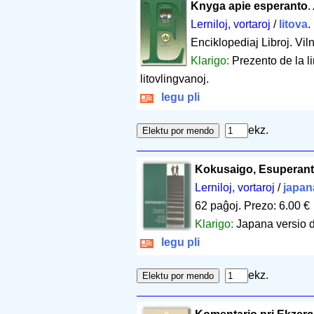
Knyga apie esperanto
.
Lerniloj, vortaroj
/
litova
.
Enciklopediaj Libroj. Vil
Klarigo:
Prezento de la l
litovlingvanoj.
legu pli
ekz.
Kokusaigo, Esuperan
Lerniloj, vortaroj
/
japan
62 paĝoj
.
Prezo: 6.00 €
Klarigo:
Japana versio 
legu pli
ekz.