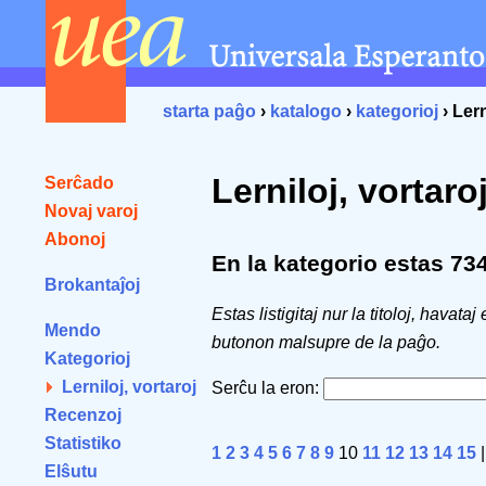
starta paĝo
›
katalogo
›
kategorioj
› Lern
Lerniloj, vortaro
Serĉado
Novaj varoj
Abonoj
En la kategorio estas 734 
Brokantaĵoj
Estas listigitaj nur la titoloj, havataj
Mendo
butonon malsupre de la paĝo.
Kategorioj
Lerniloj, vortaroj
Serĉu la eron:
Recenzoj
Statistiko
1
2
3
4
5
6
7
8
9
10
11
12
13
14
15
Elŝutu