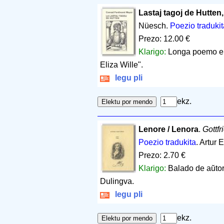
Lastaj tagoj de Hutten,
Nüesch.
Poezio tradukit
Prezo: 12.00 €
Klarigo:
Longa poemo en 
Eliza Wille".
legu pli
ekz.
Lenore / Lenora
.
Gottfr
Poezio tradukita
. Artur 
Prezo: 2.70 €
Klarigo:
Balado de aŭtor
Dulingva.
legu pli
ekz.