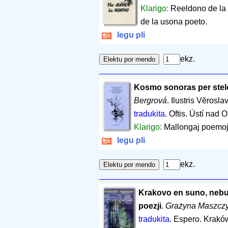
Klarigo:
Reeldono de la 
de la usona poeto.
legu pli
ekz.
Kosmo sonoras per stel
Bergrová
. Ilustris Vĕrosl
tradukita
. Oftis. Ústí nad O
Klarigo:
Mallongaj poemoj,
legu pli
ekz.
Krakovo en suno, nebul
poezji
.
Grażyna Maszcz
tradukita
. Espero. Krakó