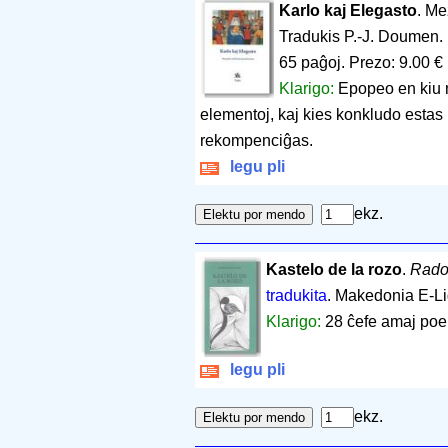
Karlo kaj Elegasto
. Me
Tradukis P.-J. Doumen.
65 paĝoj
.
Prezo: 9.00 €
Klarigo:
Epopeo en kiu m
elementoj, kaj kies konkludo estas
rekompenciĝas.
legu pli
ekz.
Kastelo de la rozo
.
Rado
tradukita
. Makedonia E-Li
Klarigo:
28 ĉefe amaj poe
legu pli
ekz.