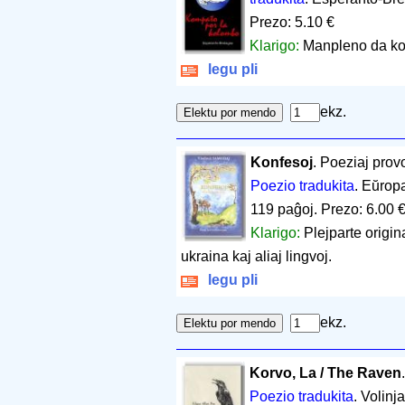
Prezo: 5.10 €
Klarigo:
Manpleno da kon
legu pli
ekz.
Konfesoj
. Poeziaj prov
Poezio tradukita
. Eŭrop
119 paĝoj
.
Prezo: 6.00 
Klarigo:
Plejparte origin
ukraina kaj aliaj lingvoj.
legu pli
ekz.
Korvo, La / The Raven
Poezio tradukita
. Volinj