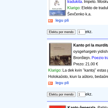
tradukita
. Impeto. Mosk
Klarigo:
Elekto de tradu
Ŝevĉenko k.a.
legu pli
ekz.
Kanto pri la murdit
oysgehargetn yidish
Bronŝtejn.
Poezio tr
Prezo: 21.00 €
Klarigo:
La dek kvin "kantoj" estas pl
Holokaŭsto, kiun la aŭtoro, bedaŭre
legu pli
ekz.
Kanto ĝenerala
.
Pablo