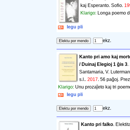
kaj Esperanto. Sofio.
19
Klarigo:
Longa poemo de
legu pli
ekz.
Kanto pri amo kaj morto
/ Duinaj Elegioj 1 ĝis 3
.
Santamaria, V. Luterma
s.l..
2017
.
56 paĝoj
.
Prez
Klarigo:
Unu prozaĵeto kaj tri poem
legu pli
ekz.
Kanto pri falko
. Elekti