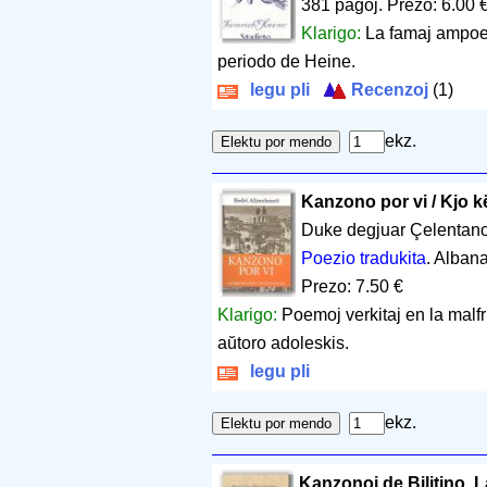
381 paĝoj
.
Prezo: 6.00 
Klarigo:
La famaj ampoem
periodo de Heine.
legu pli
Recenzoj
(1)
ekz.
Kanzono por vi / Kjo k
Duke degjuar Çelentan
Poezio tradukita
. Alban
Prezo: 7.50 €
Klarigo:
Poemoj verkitaj en la malfr
aŭtoro adoleskis.
legu pli
ekz.
Kanzonoj de Bilitino, L