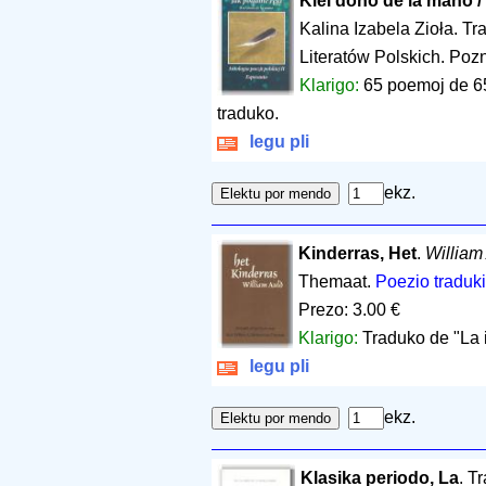
Kiel dono de la mano /
Kalina Izabela Zioła. Tr
Literatów Polskich. Poz
Klarigo:
65 poemoj de 65
traduko.
legu pli
ekz.
Kinderras, Het
.
William
Themaat.
Poezio traduki
Prezo: 3.00 €
Klarigo:
Traduko de "La 
legu pli
ekz.
Klasika periodo, La
. T