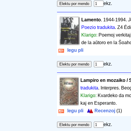
ekz.
Lamento
. 1944-1994.
J
Poezio tradukita
. Z4 Édi
Klarigo:
Poemoj verkitaj
de la aŭtoro en la Ŝoah
legu pli
ekz.
Lampiro en mozaiko / 
tradukita
. Interpres. Beo
Klarigo:
Kvardeko da mod
kaj en Esperanto.
legu pli
Recenzoj
(1)
ekz.