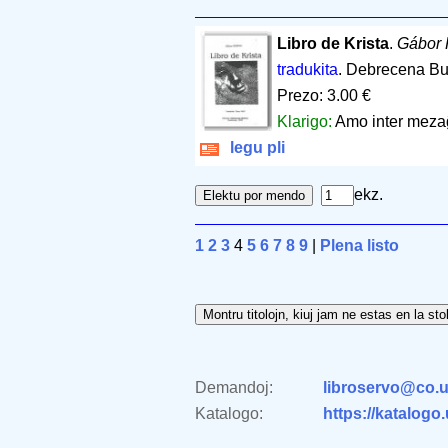
Libro de Krista
.
Gábor 
tradukita
. Debrecena Bu
Prezo: 3.00 €
Klarigo:
Amo inter mezaĝa
legu pli
ekz.
1
2
3
4
5
6
7
8
9
|
Plena listo
Demandoj:
libroservo@co.u
Katalogo:
https://katalogo