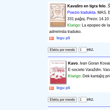
Kavaliro en tigra felo
.
Ŝ
Poezio tradukita
. MAS. 
331 paĝoj
.
Prezo: 14.10
Klarigo:
La epopeo de la 
admirinda traduko.
legu pli
ekz.
Kavo
.
Ivan Goran Kova
E-societo Varaždin. Var
Klarigo:
Dek kantaĵoj pri
legu pli
ekz.