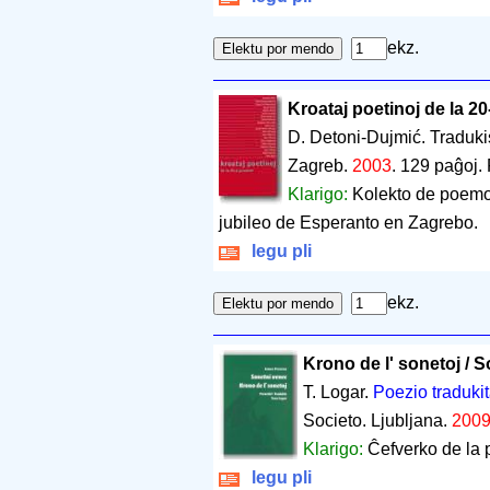
ekz.
Kroataj poetinoj de la 20
D. Detoni-Dujmić. Traduki
Zagreb.
2003
.
129 paĝoj
.
Klarigo:
Kolekto de poemoj
jubileo de Esperanto en Zagrebo.
legu pli
ekz.
Krono de l' sonetoj / 
T. Logar.
Poezio traduki
Societo. Ljubljana.
2009 
Klarigo:
Ĉefverko de la 
legu pli