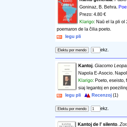
Goninaz, B. Behra.
Poez
Prezo: 4.80 €
Klarigo:
Naŭ el la pli o
poemaron de la ĉilia poeto.
legu pli
ekz.
Kantoj
.
Giacomo Leopa
Napola E-Asocio. Napol
Klarigo:
Poeto, eseisto, 
siaj legantoj en poezilin
legu pli
Recenzoj
(1)
ekz.
Kantoj de l' silento
.
Zor