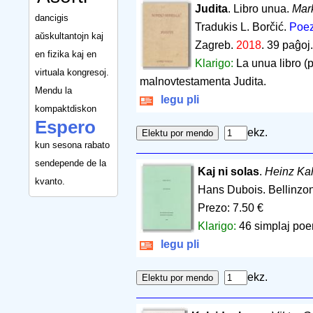
Judita
. Libro unua.
Mar
dancigis
Tradukis L. Borčić.
Poez
aŭskultantojn kaj
Zagreb.
2018
.
39 paĝoj
en fizika kaj en
Klarigo:
La unua libro (p
virtuala kongresoj.
malnovtestamenta Judita.
Mendu la
legu pli
kompaktdiskon
Espero
ekz.
kun sesona rabato
sendepende de la
Kaj ni solas
.
Heinz Ka
kvanto.
Hans Dubois. Bellinzo
Prezo: 7.50 €
Klarigo:
46 simplaj po
legu pli
ekz.