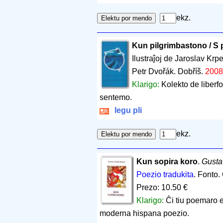
ekz.
Kun pilgrimbastono / S 
Ilustraĵoj de Jaroslav Krp
Petr Dvořák. Dobříš.
2008
Klarigo:
Kolekto de liberfo
sentemo.
legu pli
ekz.
Kun sopira koro
.
Gusta
Poezio tradukita
. Fonto
Prezo: 10.50 €
Klarigo:
Ĉi tiu poemaro 
moderna hispana poezio.