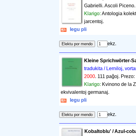
Gabrielli. Ascoli Piceno
Klarigo:
Antologia kolekt
jarcentoj.
legu pli
ekz.
Kleine Sprichwörter-
tradukita / Lerniloj, vorta
2000
.
111 paĝoj
.
Prezo:
Klarigo:
Kvinono de la Z
ekvivalentoj germanaj.
legu pli
ekz.
Kobaltoblu' / Azul-cob