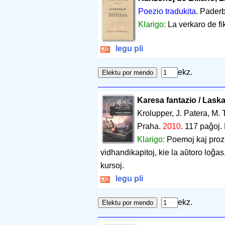
Poezio tradukita
. Pader
Klarigo:
La verkaro de fi
legu pli
ekz.
Karesa fantazio / Laska
Krolupper, J. Patera, M.
Praha.
2010
.
117 paĝoj
.
Klarigo:
Poemoj kaj proza
vidhandikapitoj, kie la aŭtoro loĝas
kursoj.
legu pli
ekz.