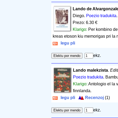
Lando de Alvargonzale
Diego.
Poezio tradukita
Prezo: 6.30 €
Klarigo:
Per kombino de e
kreas etoson kiu memorigas pri la
legu pli
ekz.
Lando malekzista
.
Edi
Poezio tradukita
. Bambu
Klarigo:
Antologio el la
finnlanda.
legu pli
Recenzoj
(1)
ekz.