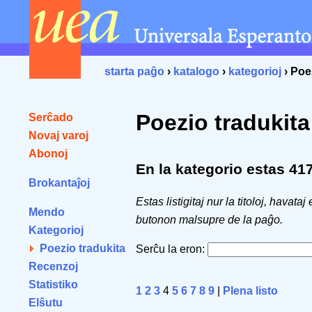
starta paĝo
›
katalogo
›
kategorioj
› Poe
Poezio tradukita
Serĉado
Novaj varoj
Abonoj
En la kategorio estas 417 
Brokantaĵoj
Estas listigitaj nur la titoloj, havataj
Mendo
butonon malsupre de la paĝo.
Kategorioj
Poezio tradukita
Serĉu la eron:
Recenzoj
Statistiko
1
2
3
4
5
6
7
8
9
|
Plena listo
Elŝutu