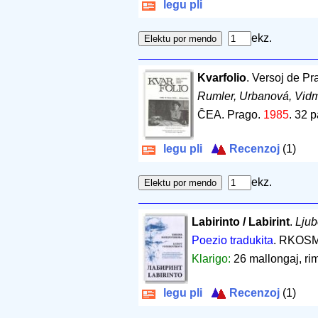
legu pli
ekz.
Kvarfolio
. Versoj de Pr
Rumler, Urbanová, Vid
ĈEA. Prago.
1985
.
32 p
legu pli
Recenzoj
(1)
ekz.
Labirinto / Labirint
.
Ljub
Poezio tradukita
. RKOSM
Klarigo:
26 mallongaj, rim
legu pli
Recenzoj
(1)