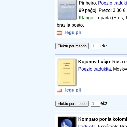
Pinheiro.
Poezio traduki
99 paĝoj
.
Prezo: 3.30 €
Klarigo:
Triparta (Eros
brazila poeto.
legu pli
ekz.
Kojonov Luĉjo
. Rusa e
Poezio tradukita
. Moskv
legu pli
ekz.
Kompato por la kolom
tradukita
. Espéranto-Br