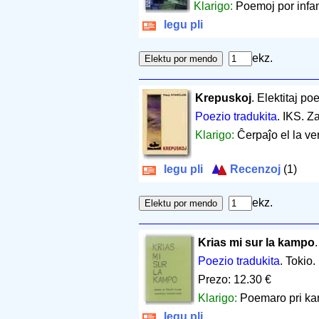
Klarigo:
Poemoj por infan
legu pli
ekz.
Krepuskoj
. Elektitaj p
Poezio tradukita
. IKS. Z
Klarigo:
Ĉerpaĵo el la ve
legu pli
Recenzoj
(1)
ekz.
Krias mi sur la kampo
Poezio tradukita
. Tokio.
Prezo: 12.30 €
Klarigo:
Poemaro pri ka
legu pli