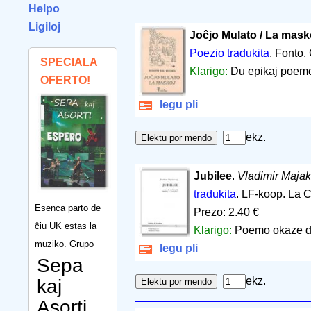
Helpo
Ligiloj
Joĉjo Mulato / La mask
Poezio tradukita
. Fonto
SPECIALA
Klarigo:
Du epikaj poemo
OFERTO!
legu pli
ekz.
Jubilee
.
Vladimir Majak
tradukita
. LF-koop. La
Esenca parto de
Prezo: 2.40 €
ĉiu UK estas la
Klarigo:
Poemo okaze de
muziko. Grupo
legu pli
Sepa
ekz.
kaj
Asorti