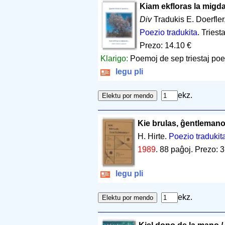
Kiam ekfloras la migdal
Div
Tradukis E. Doerfler,
Poezio tradukita
. Triest
Prezo: 14.10 €
Klarigo:
Poemoj de sep triestaj poet
legu pli
ekz.
Kie brulas, ĝentlemano
H. Hirte.
Poezio tradukit
1989
.
88 paĝoj
.
Prezo: 3
legu pli
ekz.