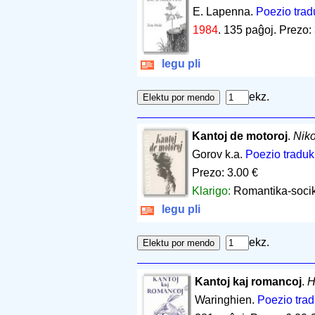
E. Lapenna.
Poezio trad
1984
.
135 paĝoj
.
Prezo: 
legu pli
ekz.
Kantoj de motoroj
.
Nik
Gorov k.a.
Poezio traduk
Prezo: 3.00 €
Klarigo:
Romantika-soci
legu pli
ekz.
Kantoj kaj romancoj
.
H
Waringhien.
Poezio trad