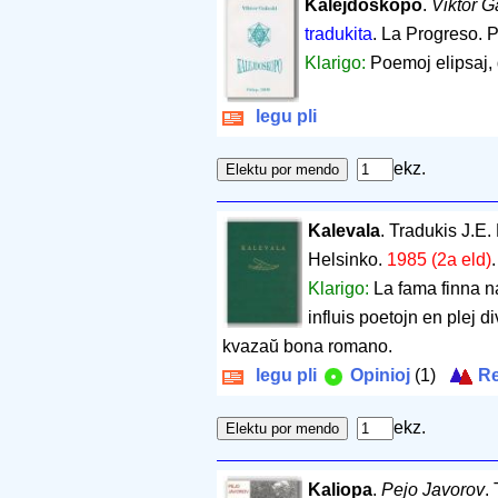
Kalejdoskopo
.
Viktor G
tradukita
. La Progreso. P
Klarigo:
Poemoj elipsaj, 
legu pli
ekz.
Kalevala
. Tradukis J.E
Helsinko.
1985 (2a eld)
Klarigo:
La fama finna n
influis poetojn en plej d
kvazaŭ bona romano.
legu pli
Opinioj
(1)
Re
ekz.
Kaliopa
.
Pejo Javorov
.