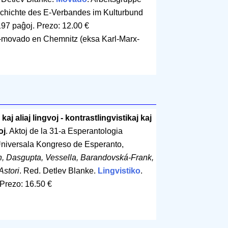
schichte des E-Verbandes im Kulturbund
197 paĝoj
.
Prezo: 12.00 €
 E-movado en Chemnitz (eksa Karl-Marx-
aj aliaj lingvoj - kontrastlingvistikaj kaj
oj
. Aktoj de la 31-a Esperantologia
Universala Kongreso de Esperanto,
n, Dasgupta, Vessella, Barandovská-Frank,
Astori
. Red. Detlev Blanke.
Lingvistiko
.
Prezo: 16.50 €