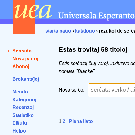
starta paĝo
›
katalogo
› rezultoj de ser
Estas trovitaj 58 titoloj
Serĉado
Novaj varoj
Estis serĉataj ĉiuj varoj, inkluzive 
Abonoj
nomata "Blanke"
Brokantaĵoj
Nova serĉo:
Mendo
Kategorioj
Recenzoj
Statistiko
1
2
|
Plena listo
Elŝutu
Helpo