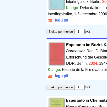
Interlinguistik. Berlin.
20
Klarigo:
Deko da kontribu
Interlingvistiko, 1-3 decembro 2006
legu pli
ekz.
Esperanto im Bezirk K
Burmeister
. Red. D. Bl
Erforschung der Geschi
DDR. Berlin.
2004
.
194+
Klarigo:
Historio de la E-movado en 
legu pli
ekz.
Esperanto in Chemnitz
Rudolf Burmeister
. Red.