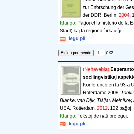
zur Erforschung der Ge
der DDR. Berlin.
2004
.
Klarigo:
Paĝoj el la historio de la
Stadt) kaj la regiono ĉirkaŭ ĝi.
legu pli
ekz.
(Nehavebla)
Esperanto k
socilingvistikaj aspekt
Konferenco en la 93-a 
Roterdamo 2008.
Tonki
Blanke, van Dijk, Tišljar, Melnikov, 
UEA. Rotterdam.
2012
.
122 paĝoj
.
Klarigo:
Tekstoj de naŭ prelegoj.
legu pli