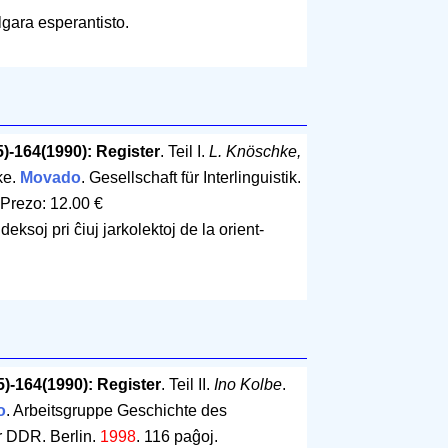
gara esperantisto.
5)-164(1990): Register
. Teil I.
L. Knöschke,
ke.
Movado
. Gesellschaft für Interlinguistik.
Prezo: 12.00 €
eksoj pri ĉiuj jarkolektoj de la orient-
5)-164(1990): Register
. Teil II.
Ino Kolbe
.
o
. Arbeitsgruppe Geschichte des
 DDR. Berlin.
1998
.
116 paĝoj
.