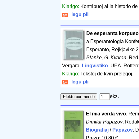
Klarigo:
Kontribuoj al la historio 
legu pli
De esperanta korpuso ĝ
a Esperantologia Konfe
Esperanto, Rejkjaviko 
Blanke, G. Kvaran
. Red
Vergara.
Lingvistiko
. UEA. Rotte
Klarigo:
Tekstoj de kvin prelegoj.
legu pli
ekz.
El mia verda vivo
. Rem
Dimitar Papazov
. Redak
Biografiaj
/
Papazov
. D
Prezo: 10.80 €