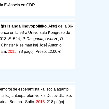
de la E-Asocio en GDR.
is islanda lingvopolitiko
. Aktoj de la 36-
renco en la 98-a Universala Kongreso de
2013.
E. Bick, P. Dasgupta, Usui H., D.
. Christer Kiselman kaj José Antonio
rdam.
2015
.
78 paĝoj
.
Prezo: 12.00 €
emoroj de esperantista kaj socia aganto.
tis kaj antaŭparolon verkis Detlev Blanke.
afna. Berlino - Sofio.
2013
.
218 paĝoj
.