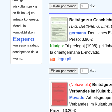
ekz.
aŭskultantojn kaj
en fizika kaj en
virtuala kongresoj.
Beiträge zur Geschic
Mendu la
H.-B. Dietterle, U. Lins,
kompaktdiskon
germana
. Deutsches E-I
Espero
Prezo: 3.90 €
kun sesona rabato
Klarigo:
Tri prelegoj (1995), pri Joh
sendepende de la
la orientgermana E-movado.
kvanto.
legu pli
ekz.
(Nehavebla)
Beiträge 
Verbandes im Kulturb
Movado
. Arbeitsgruppe
Verbandes im Kulturbun
Prezo: 13.20 €