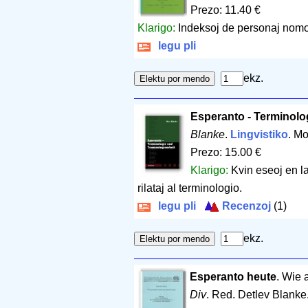
Prezo: 11.40 €
Klarigo:
Indeksoj de personaj nomo
legu pli
ekz.
Esperanto - Terminolo
Blanke
.
Lingvistiko
. M
Prezo: 15.00 €
Klarigo:
Kvin eseoj en l
rilataj al terminologio.
legu pli
Recenzoj
(1)
ekz.
Esperanto heute
. Wie 
Div
. Red. Detlev Blanke