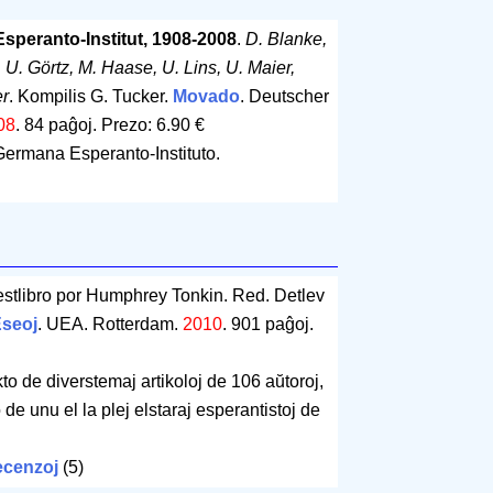
speranto-Institut, 1908-2008
.
D. Blanke,
U. Görtz, M. Haase, U. Lins, U. Maier,
er
. Kompilis G. Tucker.
Movado
. Deutscher
08
.
84 paĝoj
.
Prezo: 6.90 €
Germana Esperanto-Instituto.
estlibro por Humphrey Tonkin. Red. Detlev
seoj
. UEA. Rotterdam.
2010
.
901 paĝoj
.
o de diverstemaj artikoloj de 106 aŭtoroj,
de unu el la plej elstaraj esperantistoj de
cenzoj
(5)