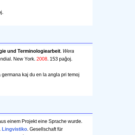
j.
gie und Terminologiearbeit
.
Wera
ondial. New York.
2008
.
153 paĝoj
.
a germana kaj du en la angla pri temoj
aus einem Projekt eine Sprache wurde.
.
Lingvistiko
. Gesellschaft für