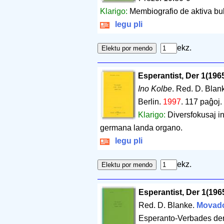
Klarigo:
Membiografio de aktiva bul
legu pli
ekz.
Esperantist, Der 1(196
Ino Kolbe
. Red. D. Blan
Berlin.
1997
.
117 paĝoj
.
Klarigo:
Diversfokusaj ind
germana landa organo.
legu pli
ekz.
Esperantist, Der 1(196
Red. D. Blanke.
Movad
Esperanto-Verbades der