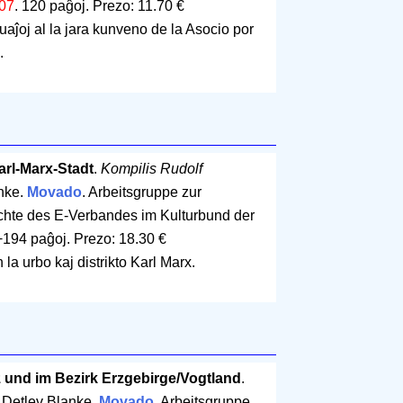
07
.
120 paĝoj
.
Prezo: 11.70 €
aĵoj al la jara kunveno de la Asocio por
.
arl-Marx-Stadt
.
Kompilis Rudolf
anke.
Movado
. Arbeitsgruppe zur
chte des E-Verbandes im Kulturbund der
194 paĝoj
.
Prezo: 18.30 €
la urbo kaj distrikto Karl Marx.
 und im Bezirk Erzgebirge/Vogtland
.
 Detlev Blanke.
Movado
. Arbeitsgruppe