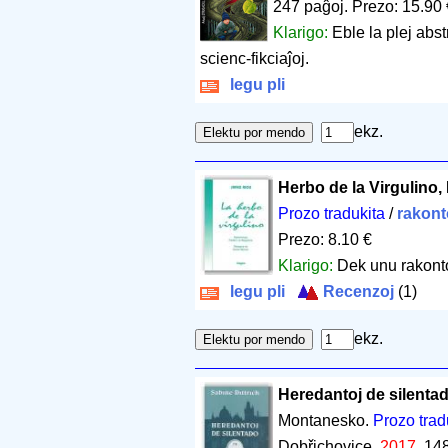
247 paĝoj
.
Prezo: 15.90
Klarigo:
Eble la plej abs
scienc-fikciaĵoj.
legu pli
ekz.
Herbo de la Virgulino,
Prozo tradukita
/
rakont
Prezo: 8.10 €
Klarigo:
Dek unu rakonto
legu pli
Recenzoj
(1)
ekz.
Heredantoj de silenta
Montanesko.
Prozo trad
Dobřichovice.
2017
.
148