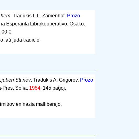
jĥem
. Tradukis L.L. Zamenhof.
Prozo
na Esperanta Librokooperativo. Osako.
.00 €
laŭ juda tradicio.
Ljuben Stanev
. Tradukis A. Grigorov.
Prozo
a-Pres. Sofia.
1984
.
145 paĝoj
.
mitrov en nazia malliberejo.