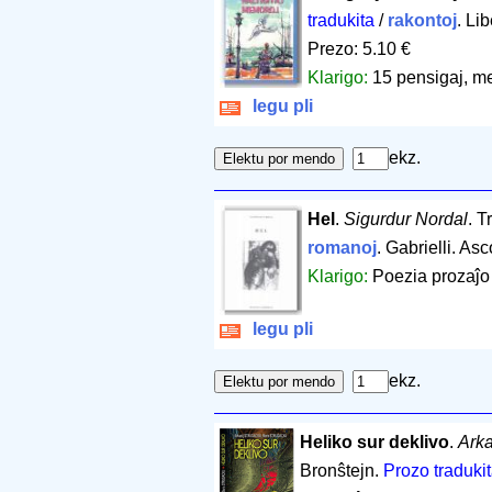
tradukita
/
rakontoj
. Li
Prezo: 5.10 €
Klarigo:
15 pensigaj, me
legu pli
ekz.
Hel
.
Sigurdur Nordal
. T
romanoj
. Gabrielli. As
Klarigo:
Poezia prozaĵo
legu pli
ekz.
Heliko sur deklivo
.
Arka
Bronŝtejn.
Prozo traduki