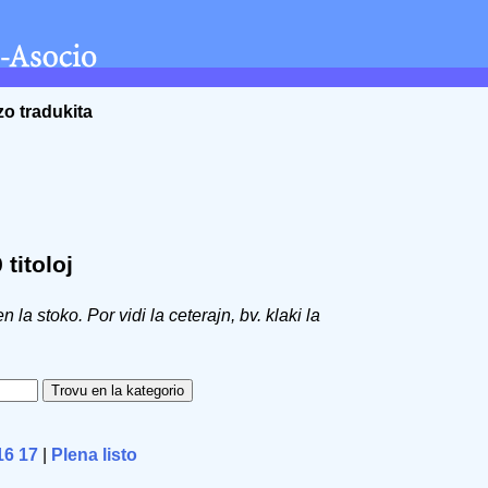
zo tradukita
titoloj
 en la stoko. Por vidi la ceterajn, bv. klaki la
16
17
|
Plena listo