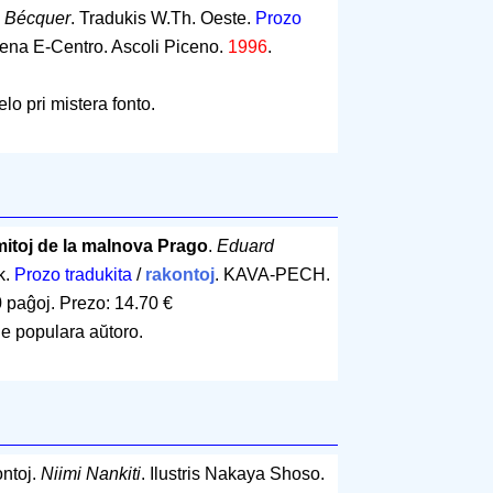
. Bécquer
. Tradukis W.Th. Oeste.
Prozo
cena E-Centro. Ascoli Piceno.
1996
.
o pri mistera fonto.
 mitoj de la malnova Prago
.
Eduard
k.
Prozo tradukita
/
rakontoj
. KAVA-PECH.
 paĝoj
.
Prezo: 14.70 €
de populara aŭtoro.
ontoj.
Niimi Nankiti
. Ilustris Nakaya Shoso.