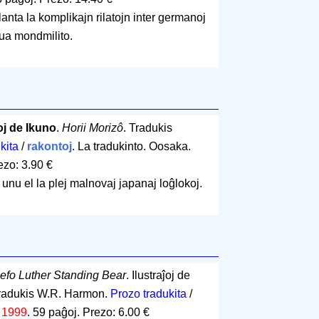
ta la komplikajn rilatojn inter germanoj
dua mondmilito.
oj de Ikuno
.
Horii Morizô
. Tradukis
kita
/
rakontoj
. La tradukinto. Oosaka.
ezo: 3.90 €
e unu el la plej malnovaj japanaj loĝlokoj.
efo Luther Standing Bear
. Ilustraĵoj de
Tradukis W.R. Harmon.
Prozo tradukita
/
.
1999
.
59 paĝoj
.
Prezo: 6.00 €