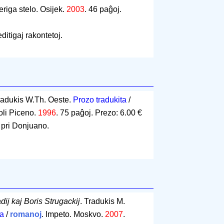
beriga stelo. Osijek.
2003
.
46 paĝoj
.
ditigaj rakontetoj.
radukis W.Th. Oeste.
Prozo tradukita
/
coli Piceno.
1996
.
75 paĝoj
.
Prezo: 6.00 €
 pri Donjuano.
dij kaj Boris Strugackij
. Tradukis M.
ta
/
romanoj
. Impeto. Moskvo.
2007
.