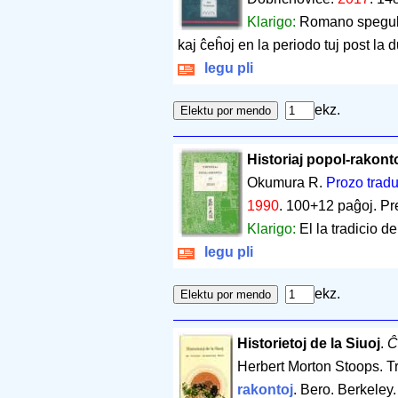
Klarigo:
Romano spegulan
kaj ĉeĥoj en la periodo tuj post la 
legu pli
ekz.
Historiaj popol-rakont
Okumura R.
Prozo tradu
1990
.
100+12 paĝoj
.
Pr
Klarigo:
El la tradicio d
legu pli
ekz.
Historietoj de la Siuoj
.
Ĉ
Herbert Morton Stoops. 
rakontoj
. Bero. Berkeley