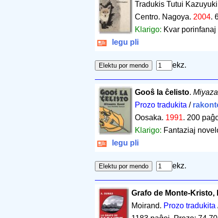
Tradukis Tutui Kazuyuki
Centro. Nagoya.
2004
.
Klarigo:
Kvar porinfanaj 
legu pli
ekz.
Gooŝ la ĉelisto
.
Miyaza
Prozo tradukita
/
rakont
Oosaka.
1991
.
200 paĝo
Klarigo:
Fantaziaj novelo
legu pli
ekz.
Grafo de Monte-Kristo,
Moirand.
Prozo tradukita