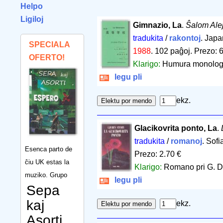
Helpo
Ligiloj
Gimnazio, La
.
Ŝalom Ale
tradukita
/
rakontoj
. Japa
SPECIALA
1988
.
102 paĝoj
.
Prezo: 6
OFERTO!
Klarigo:
Humura monologo 
legu pli
ekz.
Glacikovrita ponto, La
.
tradukita
/
romanoj
. Sofi
Esenca parto de
Prezo: 2.70 €
ĉiu UK estas la
Klarigo:
Romano pri G. Di
muziko. Grupo
legu pli
Sepa
kaj
ekz.
Asorti