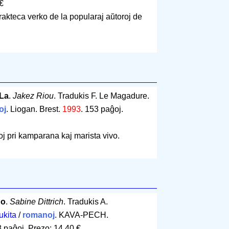
 €
trakteca verko de la popularaj aŭtoroj de
 La
.
Jakez Riou
. Tradukis F. Le Magadure.
oj
. Liogan. Brest.
1993
.
153 paĝoj
.
j pri kamparana kaj marista vivo.
do
.
Sabine Dittrich
. Tradukis A.
ukita
/
romanoj
. KAVA-PECH.
 paĝoj
.
Prezo: 14.40 €