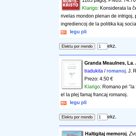
1183 paĝoj
.
Prezo: 74.70
Klarigo:
Konsiderata la ĉ
rivelas mondon plenan de intrigoj, p
ingrediencoj de la politika kaj soci
legu pli
ekz.
Granda Meaulnes, La
.
tradukita
/
romanoj
. J.
Prezo: 4.50 €
Klarigo:
Romano pri "la 
el la plej famaj francaj romanoj.
legu pli
ekz.
Haltigitaj memoroj
.
Zv