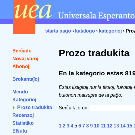
starta paĝo
›
katalogo
›
kategorioj
› Pro
Prozo tradukita
Serĉado
Novaj varoj
Abonoj
En la kategorio estas 819 
Brokantaĵoj
Estas listigitaj nur la titoloj, havataj
Mendo
butonon malsupre de la paĝo.
Kategorioj
Prozo tradukita
Serĉu la eron:
Recenzoj
Statistiko
1
2
3
4
5
6
7
8
9
10
11
12
13
14
15
Elŝutu