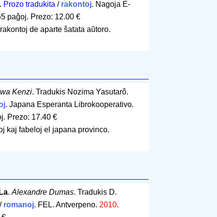
.
Prozo tradukita
/
rakontoj
. Nagoja E-
65 paĝoj
.
Prezo: 12.00 €
rakontoj de aparte ŝatata aŭtoro.
wa Kenzi
. Tradukis Nozima Yasutarô.
oj
. Japana Esperanta Librokooperativo.
j
.
Prezo: 17.40 €
j kaj fabeloj el japana provinco.
 La
.
Alexandre Dumas
. Tradukis D.
/
romanoj
. FEL. Antverpeno.
2010
.