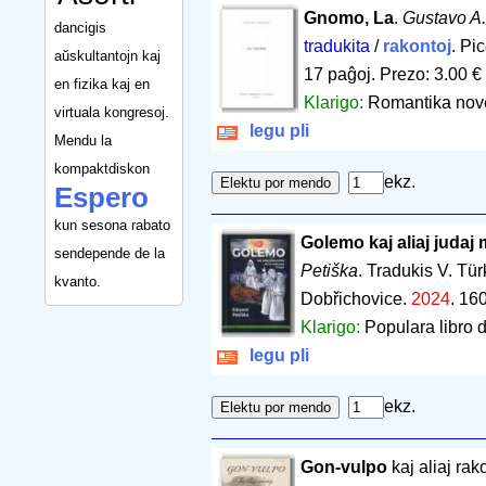
Gnomo, La
.
Gustavo A
dancigis
tradukita
/
rakontoj
. Pi
aŭskultantojn kaj
17 paĝoj
.
Prezo: 3.00 €
en fizika kaj en
Klarigo:
Romantika novel
virtuala kongresoj.
legu pli
Mendu la
kompaktdiskon
ekz.
Espero
kun sesona rabato
Golemo kaj aliaj judaj
sendepende de la
Petiška
. Tradukis V. Tür
kvanto.
Dobřichovice.
2024
.
160
Klarigo:
Populara libro 
legu pli
ekz.
Gon-vulpo
kaj aliaj rak