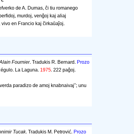
 €
efverko de A. Dumas, ĉi tiu romanego
erfidoj, murdoj, venĝoj kaj aliaj
a vivo en Francio kaj ĉirkaŭaĵoj.
Alain Fournier
. Tradukis R. Bernard.
Prozo
 Régulo. La Laguna.
1975
.
222 paĝoj
.
verda paradizo de amoj knabnaivaj"; unu
onimir Tucak
. Tradukis M. Petrović.
Prozo