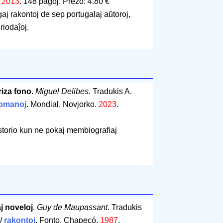
.
2013
.
148 paĝoj
.
Prezo: 4.80 €
j rakontoj de sep portugalaj aŭtoroj,
riodaĵoj.
riza fono
.
Miguel Delibes
. Tradukis A.
omanoj
. Mondial. Novjorko.
2023
.
istorio kun ne pokaj membiografiaj
aj noveloj
.
Guy de Maupassant
. Tradukis
/
rakontoj
. Fonto. Chapecó.
1987
.