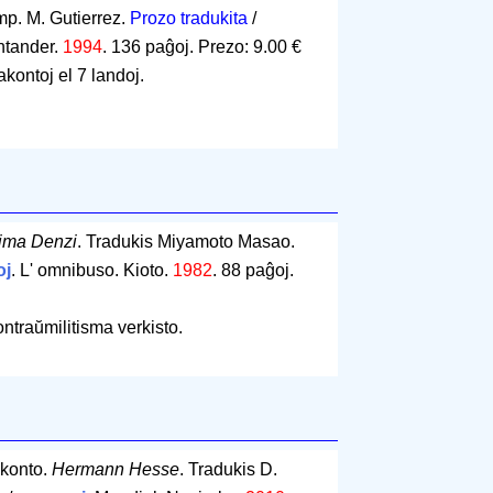
mp. M. Gutierrez.
Prozo tradukita
/
ntander.
1994
.
136 paĝoj
.
Prezo: 9.00 €
akontoj el 7 landoj.
ima Denzi
. Tradukis Miyamoto Masao.
oj
. L' omnibuso. Kioto.
1982
.
88 paĝoj
.
ontraŭmilitisma verkisto.
akonto.
Hermann Hesse
. Tradukis D.