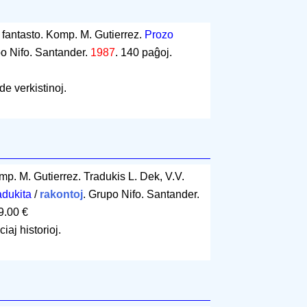
j fantasto. Komp. M. Gutierrez.
Prozo
po Nifo. Santander.
1987
.
140 paĝoj
.
de verkistinoj.
mp. M. Gutierrez. Tradukis L. Dek, V.V.
adukita
/
rakontoj
. Grupo Nifo. Santander.
9.00 €
iaj historioj.