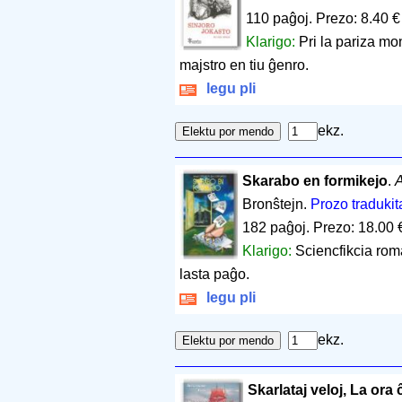
110 paĝoj
.
Prezo: 8.40 €
Klarigo:
Pri la pariza m
majstro en tiu ĝenro.
legu pli
ekz.
Skarabo en formikejo
.
A
Bronŝtejn.
Prozo tradukit
182 paĝoj
.
Prezo: 18.00 
Klarigo:
Sciencfikcia roma
lasta paĝo.
legu pli
ekz.
Skarlataj veloj, La ora