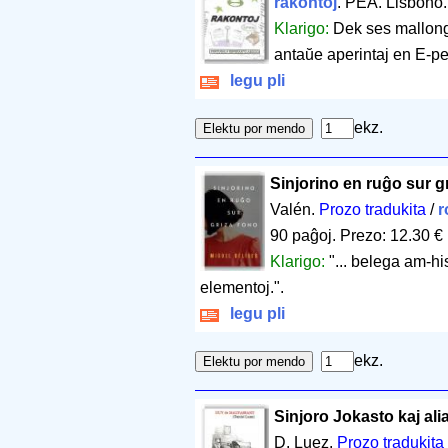
rakontoj
. PEA. Lisbono
Klarigo:
Dek ses mallonga
antaŭe aperintaj en E-pe
legu pli
ekz.
Sinjorino en ruĝo sur g
Valén.
Prozo tradukita
/
r
90 paĝoj
.
Prezo: 12.30 €
Klarigo:
"... belega am-h
elementoj.".
legu pli
ekz.
Sinjoro Jokasto kaj ali
D. Luez.
Prozo tradukita