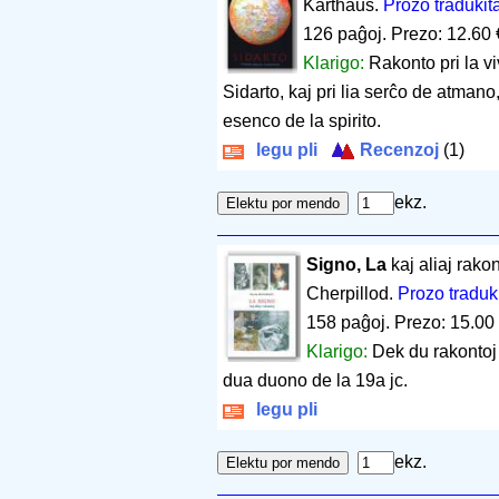
Karthaus.
Prozo tradukit
126 paĝoj
.
Prezo: 12.60 
Klarigo:
Rakonto pri la 
Sidarto, kaj pri lia serĉo de atmano
esenco de la spirito.
legu pli
Recenzoj
(1)
ekz.
Signo, La
kaj aliaj rako
Cherpillod.
Prozo traduk
158 paĝoj
.
Prezo: 15.00
Klarigo:
Dek du rakontoj 
dua duono de la 19a jc.
legu pli
ekz.