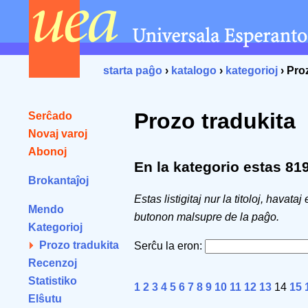
starta paĝo
›
katalogo
›
kategorioj
› Pro
Prozo tradukita
Serĉado
Novaj varoj
Abonoj
En la kategorio estas 819 
Brokantaĵoj
Estas listigitaj nur la titoloj, havataj
Mendo
butonon malsupre de la paĝo.
Kategorioj
Prozo tradukita
Serĉu la eron:
Recenzoj
Statistiko
1
2
3
4
5
6
7
8
9
10
11
12
13
14
15
Elŝutu