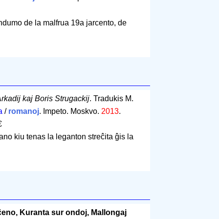
ondumo de la malfrua 19a jarcento, de
rkadij kaj Boris Strugackij
. Tradukis M.
a
/
romanoj
. Impeto. Moskvo.
2013
.
€
no kiu tenas la leganton streĉita ĝis la
 ĉeno, Kuranta sur ondoj, Mallongaj