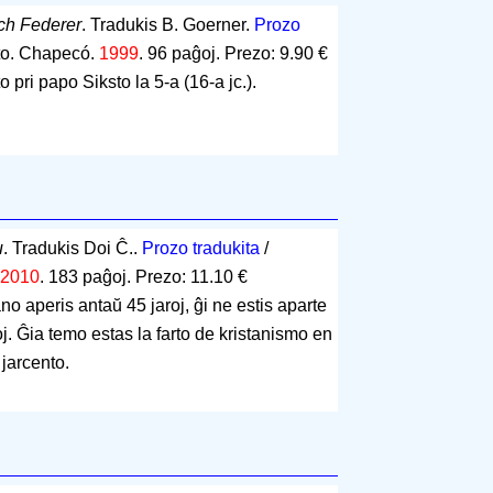
ch Federer
. Tradukis B. Goerner.
Prozo
to. Chapecó.
1999
.
96 paĝoj
.
Prezo: 9.90 €
 pri papo Siksto la 5-a (16-a jc.).
u
. Tradukis Doi Ĉ..
Prozo tradukita
/
2010
.
183 paĝoj
.
Prezo: 11.10 €
no aperis antaŭ 45 jaroj, ĝi ne estis aparte
noj. Ĝia temo estas la farto de kristanismo en
jarcento.