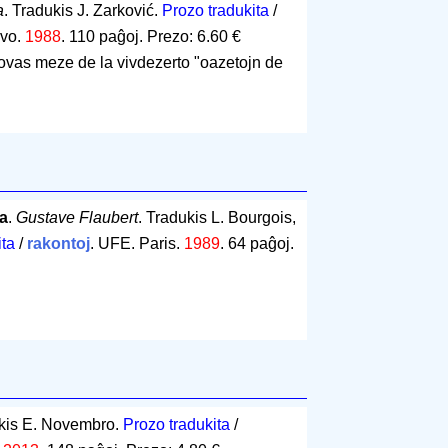
a
. Tradukis J. Zarković.
Prozo tradukita
/
evo.
1988
.
110 paĝoj
.
Prezo: 6.60 €
rovas meze de la vivdezerto "oazetojn de
sa
.
Gustave Flaubert
. Tradukis L. Bourgois,
ita
/
rakontoj
. UFE. Paris.
1989
.
64 paĝoj
.
ukis E. Novembro.
Prozo tradukita
/