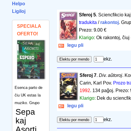
Helpo
Ligiloj
Sferoj 5
. Sciencfikcio ka
tradukita
/
rakontoj
. Gru
SPECIALA
Prezo: 9.00 €
OFERTO!
Klarigo:
Ok rakontoj, ĉiuj 
legu pli
ekz.
Sferoj 7
.
Div. aŭtoroj
. Ko
Carin, Karl Pov.
Prozo tr
Esenca parto de
1992
.
134 paĝoj
.
Prezo: 
ĉiu UK estas la
Klarigo:
Dek du sciencfikc
muziko. Grupo
legu pli
Sepa
kaj
ekz.
Asorti