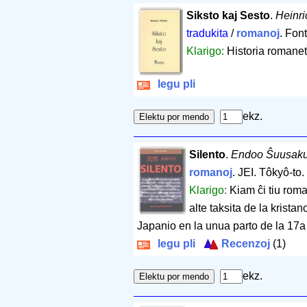
Siksto kaj Sesto
.
Heinri
tradukita
/
romanoj
. Fon
Klarigo:
Historia romaneto
legu pli
ekz.
Silento
.
Endoo Ŝuusak
romanoj
. JEI. Tôkyô-to.
Klarigo:
Kiam ĉi tiu roma
alte taksita de la krista
Japanio en la unua parto de la 17a 
legu pli
Recenzoj
(1)
ekz.