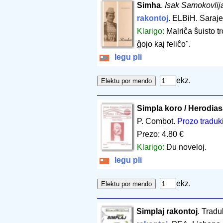
Simha
.
Isak Samokovlij
rakontoj
. ELBiH. Saraj
Klarigo:
Malriĉa ŝuisto t
ĝojo kaj feliĉo".
legu pli
ekz.
Simpla koro / Herodia
P. Combot.
Prozo traduk
Prezo: 4.80 €
Klarigo:
Du noveloj.
legu pli
ekz.
Simplaj rakontoj
. Trad