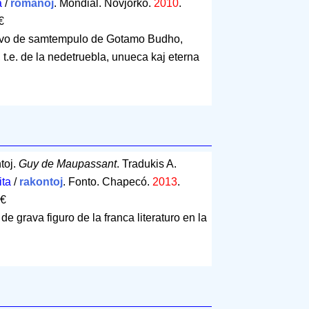
a
/
romanoj
. Mondial. Novjorko.
2010
.
€
vivo de samtempulo de Gotamo Budho,
, t.e. de la nedetruebla, unueca kaj eterna
ntoj.
Guy de Maupassant
. Tradukis A.
ita
/
rakontoj
. Fonto. Chapecó.
2013
.
 €
de grava figuro de la franca literaturo en la