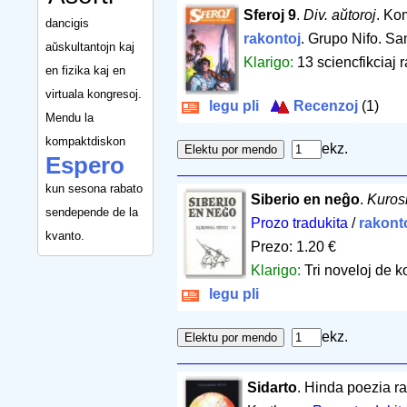
Sferoj 9
.
Div. aŭtoroj
. Ko
dancigis
rakontoj
. Grupo Nifo. Sa
aŭskultantojn kaj
Klarigo:
13 sciencfikciaj r
en fizika kaj en
virtuala kongresoj.
legu pli
Recenzoj
(1)
Mendu la
kompaktdiskon
ekz.
Espero
kun sesona rabato
Siberio en neĝo
.
Kuros
sendepende de la
Prozo tradukita
/
rakont
kvanto.
Prezo: 1.20 €
Klarigo:
Tri noveloj de k
legu pli
ekz.
Sidarto
. Hinda poezia r