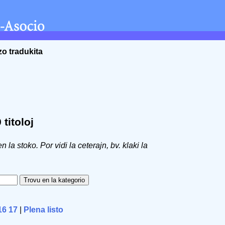
zo tradukita
titoloj
 en la stoko. Por vidi la ceterajn, bv. klaki la
16
17
|
Plena listo