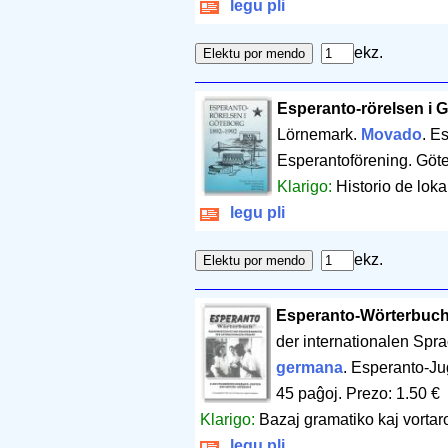
legu pli
ekz.
Esperanto-rörelsen i 
Lörnemark.
Movado
. E
Esperantoförening. Göt
Klarigo:
Historio de lok
legu pli
ekz.
Esperanto-Wörterbuc
der internationalen Spr
germana
. Esperanto-J
45 paĝoj
.
Prezo: 1.50 €
Klarigo:
Bazaj gramatiko kaj vortar
legu pli