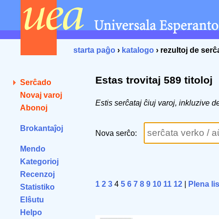
starta paĝo
›
katalogo
› rezultoj de ser
Estas trovitaj 589 titoloj
Serĉado
Novaj varoj
Estis serĉataj ĉiuj varoj, inkluzive 
Abonoj
Brokantaĵoj
Nova serĉo:
Mendo
Kategorioj
Recenzoj
1
2
3
4
5
6
7
8
9
10
11
12
|
Plena li
Statistiko
Elŝutu
Helpo