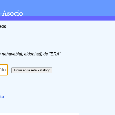
ĉado
de nehaveblaj, eldonita(j) de "ERA"
sto