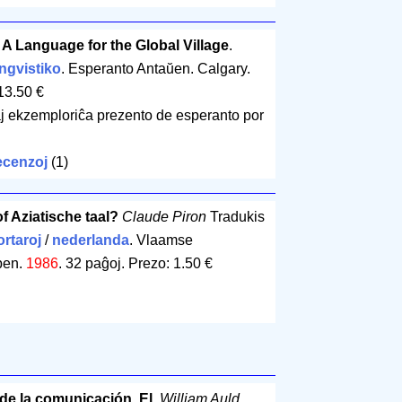
A Language for the Global Village
.
ngvistiko
. Esperanto Antaŭen. Calgary.
13.50 €
j ekzemploriĉa prezento de esperanto por
cenzoj
(1)
 Aziatische taal?
Claude Piron
Tradukis
ortaroj
/
nederlanda
. Vlaamse
pen.
1986
.
32 paĝoj
.
Prezo: 1.50 €
e la comunicación, El
.
William Auld
.