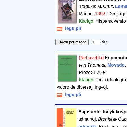
Tradukis M. Cruz.
Lernil
Madrid.
1992
.
125 paĝo
Klarigo:
Hispana versio
legu pli
ekz.
(Nehavebla)
Esperanto:
van Themaat
.
Movado
.
Prezo: 1.20 €
Klarigo:
Pri la ideologi
valoro de diversaj lingvoj.
legu pli
Esperanto: kalyk kuspo
udmurtoj.
Bronislav Ĉup
udmurta
. Ruslanda Esp