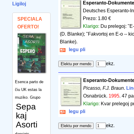
Esperanto-Dokumente
Ligiloj
Deutsches Esperanto-Ins
Prezo: 1.80 €
SPECIALA
Klarigo:
Du prelegoj: "E-
OFERTO!
(D. Blanke); "Fakvortoj en E-o -- kio
Blanke).
legu pli
ekz.
Esperanto-Dokumente
Esenca parto de
Picasso, F.J. Braun
.
Lin
ĉiu UK estas la
Osnabrück.
1995
.
47 pa
muziko. Grupo
Klarigo:
Kvar prelegoj p
Sepa
legu pli
kaj
Asorti
ekz.
dancigis