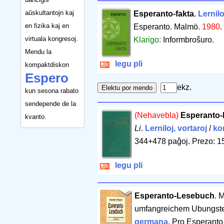
aŭskultantojn kaj
Esperanto-fakta
.
Lernilo
en fizika kaj en
Esperanto. Malmö.
1980
.
virtuala kongresoj.
Klarigo:
Informbroŝuro.
Mendu la
legu pli
kompaktdiskon
Espero
ekz.
kun sesona rabato
sendepende de la
(Nehavebla)
Esperanto-
kvanto.
Li
.
Lerniloj, vortaroj
/
ko
344+478 paĝoj
.
Prezo: 1
legu pli
Esperanto-Lesebuch
. 
umfangreichem Ubungste
germana
. Pro Esperanto