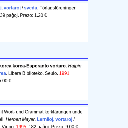
j, vortaroj
/
sveda
. Förlagsföreningen
39 paĝoj
.
Prezo: 1.20 €
korea korea-Esperanto vortaro
.
Hajpin
rea
. Libera Biblioteko. Seulo.
1991
.
5.00 €
Mit Wort- und Grammatikerklärungen unde
il.
Herbert Mayer
.
Lerniloj, vortaroj
/
. Vieno.
1995
.
182 paĝoj
.
Prezo: 9.00 €