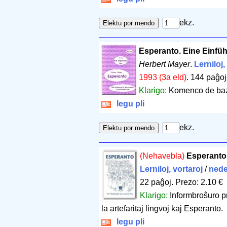
ekz.
Esperanto. Eine Einf
Herbert Mayer
.
Lerniloj,
1993 (3a eld)
.
144 paĝoj
Klarigo:
Komenco de baz
legu pli
ekz.
(Nehavebla)
Esperanto.
Lerniloj, vortaroj
/
nede
22 paĝoj
.
Prezo: 2.10 €
Klarigo:
Informbroŝuro pr
la artefaritaj lingvoj kaj Esperanto.
legu pli