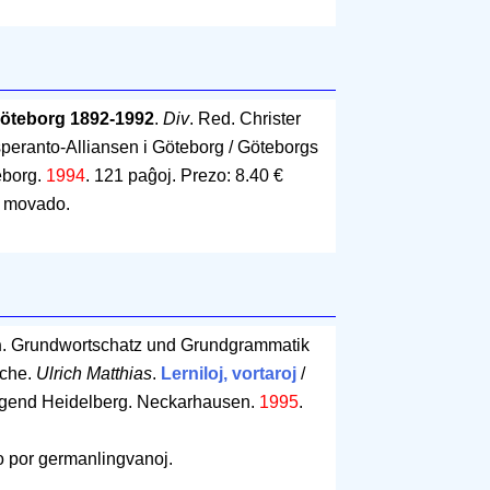
Göteborg 1892-1992
.
Div
. Red. Christer
speranto-Alliansen i Göteborg / Göteborgs
eborg.
1994
.
121 paĝoj
.
Prezo: 8.40 €
a movado.
h
. Grundwortschatz und Grundgrammatik
ache.
Ulrich Matthias
.
Lerniloj, vortaroj
/
ugend Heidelberg. Neckarhausen.
1995
.
o por germanlingvanoj.