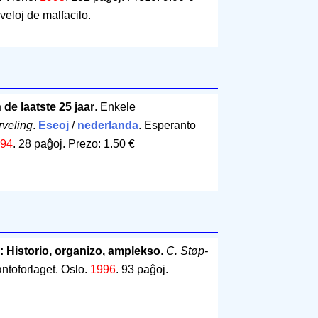
iveloj de malfacilo.
 de laatste 25 jaar
. Enkele
rveling
.
Eseoj
/
nederlanda
. Esperanto
94
.
28 paĝoj
.
Prezo: 1.50 €
 Historio, organizo, amplekso
.
C. Støp-
antoforlaget. Oslo.
1996
.
93 paĝoj
.