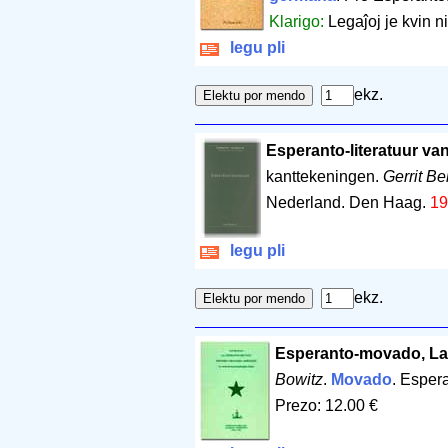
Klarigo:
Legaĵoj je kvin n
legu pli
ekz.
Esperanto-literatuur van
kanttekeningen.
Gerrit Be
Nederland. Den Haag.
19
legu pli
ekz.
Esperanto-movado, La:
Bowitz
.
Movado
. Esper
Prezo: 12.00 €