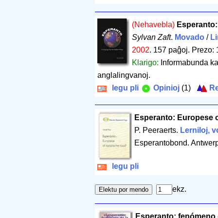
(Nehavebla)
Esperanto: 
Sylvan Zaft
.
Movado
/
Li
2002
.
157 paĝoj
.
Prezo: 
Klarigo:
Informabunda ka
anglalingvanoj.
legu pli
Opinioj
(1)
Re
Esperanto: Europese of
P. Peeraerts.
Lerniloj, v
Esperantobond. Antwer
legu pli
ekz.
Esperanto: fenómeno d