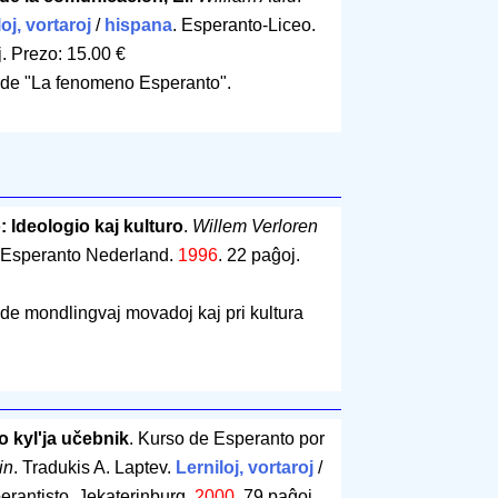
oj, vortaroj
/
hispana
. Esperanto-Liceo.
j
.
Prezo: 15.00 €
 de "La fenomeno Esperanto".
 Ideologio kaj kulturo
.
Willem Verloren
 Esperanto Nederland.
1996
.
22 paĝoj
.
o de mondlingvaj movadoj kaj pri kultura
 kyl'ja učebnik
. Kurso de Esperanto por
in
. Tradukis A. Laptev.
Lerniloj, vortaroj
/
erantisto. Jekaterinburg.
2000
.
79 paĝoj
.