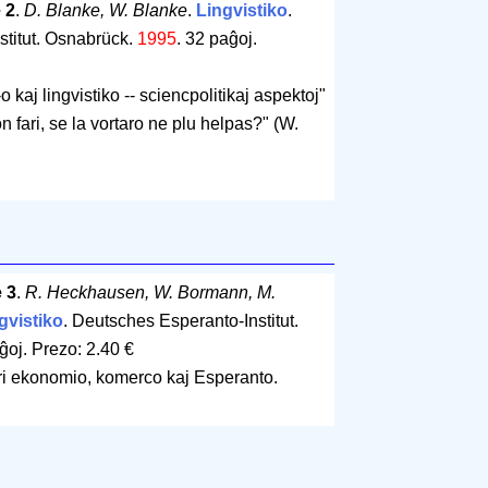
 2
.
D. Blanke, W. Blanke
.
Lingvistiko
.
titut. Osnabrück.
1995
.
32 paĝoj
.
o kaj lingvistiko -- sciencpolitikaj aspektoj"
n fari, se la vortaro ne plu helpas?" (W.
 3
.
R. Heckhausen, W. Bormann, M.
gvistiko
. Deutsches Esperanto-Institut.
ĝoj
.
Prezo: 2.40 €
ri ekonomio, komerco kaj Esperanto.