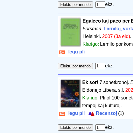
ekz.
Egaleco kaj paco per 
Forsman
.
Lerniloj, vort
Helsinki.
2007 (3a eld)
.
Klarigo:
Lernilo por kom
legu pli
ekz.
Ek sor!
7 sonetkronoj.
E
Eldonejo Libera. s.l.
20
Klarigo:
Pli ol 100 soneto
tempoj kaj kulturoj.
legu pli
Recenzoj
(1)
ekz.