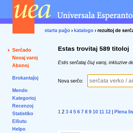
starta paĝo
›
katalogo
› rezultoj de ser
Estas trovitaj 589 titoloj
Serĉado
Novaj varoj
Estis serĉataj ĉiuj varoj, inkluzive 
Abonoj
Brokantaĵoj
Nova serĉo:
Mendo
Kategorioj
Recenzoj
1
2
3
4
5
6
7
8
9
10
11
12
|
Plena li
Statistiko
Elŝutu
Helpo