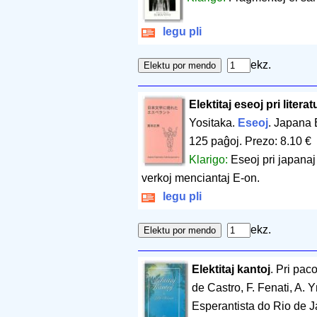
legu pli
ekz.
Elektitaj eseoj pri literat
Yositaka.
Eseoj
. Japana 
125 paĝoj
.
Prezo: 8.10 €
Klarigo:
Eseoj pri japanaj
verkoj menciantaj E-on.
legu pli
ekz.
Elektitaj kantoj
. Pri pac
de Castro, F. Fenati, A.
Esperantista do Rio de J