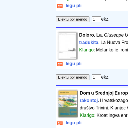
legu pli
ekz.
Doloro, La
.
Giuseppe U
tradukita
. La Nuova Fro
Klarigo:
Melankolie iron
legu pli
ekz.
Dom u Srednjoj Europ
rakontoj
. Hrvatskozago
društvo Trixini. Klanjec
Klarigo:
Kroatlingva enr
legu pli