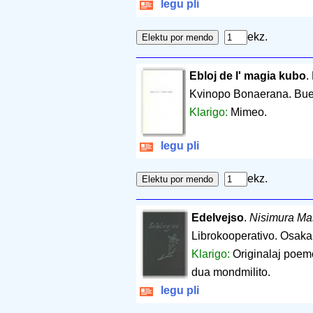
legu pli
ekz.
Ebloj de l' magia kubo
.
Kvinopo Bonaerana. Bue
Klarigo:
Mimeo.
legu pli
ekz.
Edelvejso
.
Nisimura M
Librokooperativo. Osaka
Klarigo:
Originalaj poemo
dua mondmilito.
legu pli