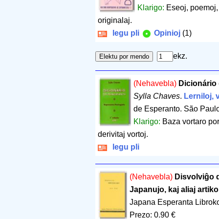
Klarigo:
Eseoj, poemoj, n
originalaj.
legu pli
Opinioj
(1)
ekz.
(Nehavebla)
Dicionário
Sylla Chaves
.
Lerniloj, 
de Esperanto. São Paul
Klarigo:
Baza vortaro po
derivitaj vortoj.
legu pli
(Nehavebla)
Disvolviĝo 
Japanujo, kaj aliaj artiko
Japana Esperanta Librok
Prezo: 0.90 €