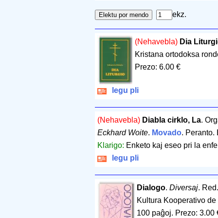
ekz.
(Nehavebla)
Dia Liturg
Kristana ortodoksa rond
Prezo: 6.00 €
legu pli
(Nehavebla)
Diabla cirklo, La
. Or
Eckhard Woite
.
Movado
. Peranto.
Klarigo:
Enketo kaj eseo pri la en
legu pli
Dialogo
.
Diversaj
. Red
Kultura Kooperativo de 
100 paĝoj
.
Prezo: 3.00 