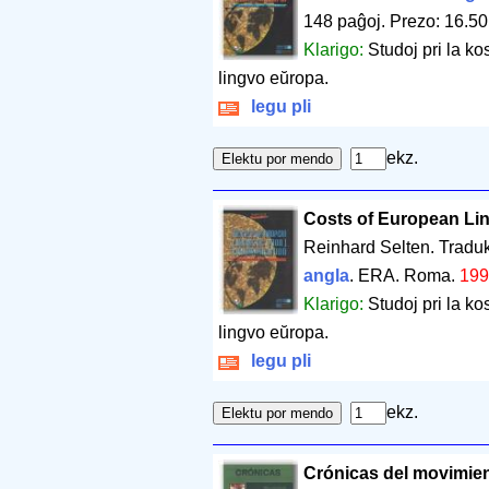
148 paĝoj
.
Prezo: 16.50
Klarigo:
Studoj pri la k
lingvo eŭropa.
legu pli
ekz.
Costs of European Li
Reinhard Selten. Traduk
angla
. ERA. Roma.
199
Klarigo:
Studoj pri la k
lingvo eŭropa.
legu pli
ekz.
Crónicas del movimien