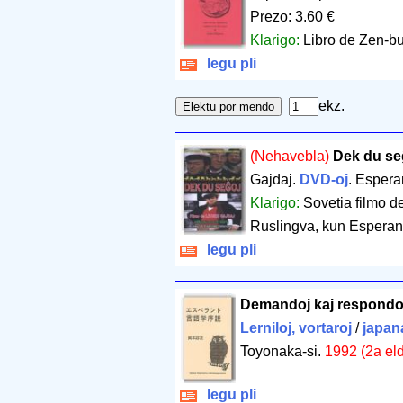
Prezo: 3.60 €
Klarigo:
Libro de Zen-bu
legu pli
ekz.
(Nehavebla)
Dek du se
Gajdaj.
DVD-oj
. Espera
Klarigo:
Sovetia filmo d
Ruslingva, kun Esperanta
legu pli
Demandoj kaj respondoj
Lerniloj, vortaroj
/
japan
Toyonaka-si.
1992 (2a eld
legu pli