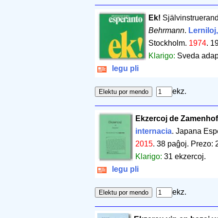
Ek!
Självinstruerand
Behrmann
.
Lerniloj
Stockholm.
1974
.
19
Klarigo:
Sveda adapt
legu pli
ekz.
Ekzercoj de Zamenhof
internacia
. Japana Espe
2015
.
38 paĝoj
.
Prezo: 
Klarigo:
31 ekzercoj.
legu pli
ekz.