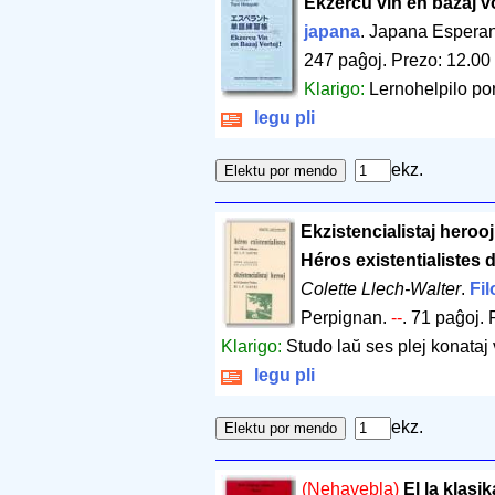
Ekzercu vin en bazaj vo
japana
. Japana Esperan
247 paĝoj
.
Prezo: 12.00
Klarigo:
Lernohelpilo por
legu pli
ekz.
Ekzistencialistaj herooj 
Héros existentialistes da
Colette Llech-Walter
.
Fil
Perpignan.
--
.
71 paĝoj
.
Klarigo:
Studo laŭ ses plej konataj 
legu pli
ekz.
(Nehavebla)
El la klas