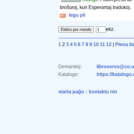
broŝuroj, kun Esperantaj tradukoj.
legu pli
ekz.
1
2
3
4
5
6
7
8
9
10
11
12
|
Plena li
Demandoj:
libroservo@co.u
Katalogo:
https://katalogo
starta paĝo
::
kontaktu nin