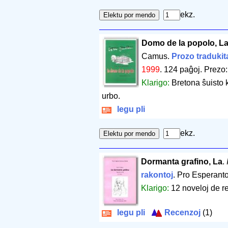
ekz.
Domo de la popolo, L
Camus.
Prozo tradukit
1999
.
124 paĝoj
.
Prezo:
Klarigo:
Bretona ŝuisto 
urbo.
legu pli
ekz.
Dormanta grafino, La
.
rakontoj
. Pro Esperant
Klarigo:
12 noveloj de re
legu pli
Recenzoj
(1)