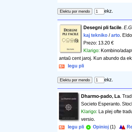
ekz.
Desegni pli facile
.
E.G
kaj tekniko
/
arto
. Eldo
Prezo: 13.20 €
Klarigo:
Kombino/adapto
antaŭ cent jaroj. Kun abundo da e
legu pli
ekz.
Dharmo-pado, La
. Tra
Societo Esperanto. Sto
Klarigo:
La plej ofte tra
versio.
legu pli
Opinioj
(1)
Re