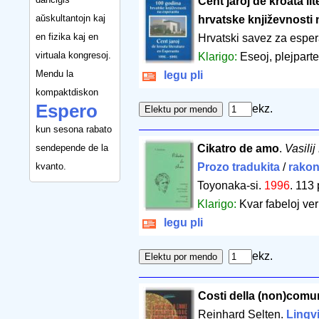
Cent jaroj de kroata li
aŭskultantojn kaj
hrvatske književnosti
en fizika kaj en
Hrvatski savez za espe
virtuala kongresoj.
Klarigo:
Eseoj, plejparte
Mendu la
legu pli
kompaktdiskon
Espero
ekz.
kun sesona rabato
sendepende de la
Cikatro de amo
.
Vasili
kvanto.
Prozo tradukita
/
rakon
Toyonaka-si.
1996
.
113 
Klarigo:
Kvar fabeloj ver
legu pli
ekz.
Costi della (non)comun
Reinhard Selten.
Lingvi