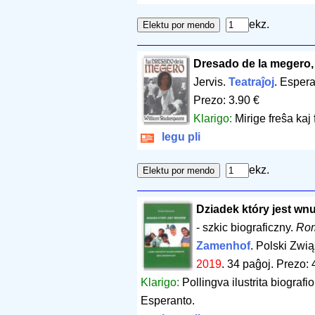
ekz.
Dresado de la megero,
Jervis.
Teatraĵoj
. Esper
Prezo: 3.90 €
Klarigo:
Mirige freŝa kaj
legu pli
ekz.
Dziadek który jest wn
- szkic biograficzny.
Rom
Zamenhof
. Polski Zwi
2019
.
34 paĝoj
.
Prezo: 
Klarigo:
Pollingva ilustrita biograf
Esperanto.