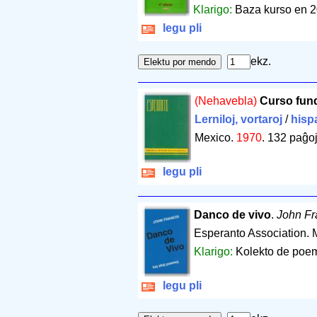
Klarigo:
Baza kurso en 2
legu pli
ekz.
(Nehavebla)
Curso fun
Lerniloj, vortaroj
/
hisp
Mexico.
1970
.
132 paĝo
legu pli
Danco de vivo
.
John Fr
Esperanto Association. 
Klarigo:
Kolekto de poemo
legu pli