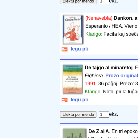
ekz.
(Nehavebla)
Dankon, a
Esperanto / HEA. Vieno
Klarigo:
Facila kaj streĉ
legu pli
De tajgo al minaretoj
. 
Fighiera
.
Prozo origina
1991
.
36 paĝoj
.
Prezo: 3
Klarigo:
Notoj pri la fuĝ
legu pli
ekz.
De Z al A
. En tri epoko