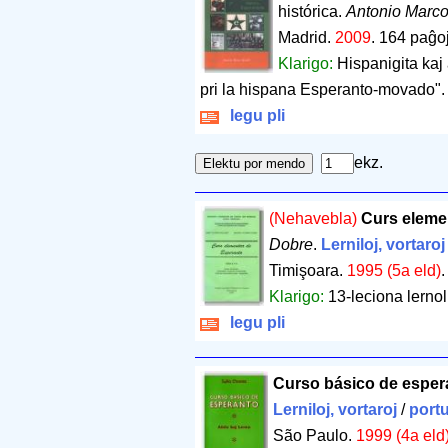
histórica.
Antonio Marco
Madrid.
2009
.
164 paĝo
Klarigo:
Hispanigita kaj 
pri la hispana Esperanto-movado".
legu pli
ekz.
(Nehavebla)
Curs eleme
Dobre
.
Lerniloj, vortaroj
Timişoara.
1995 (5a eld)
Klarigo:
13-leciona lernol
legu pli
Curso básico de espera
Lerniloj, vortaroj
/
port
São Paulo.
1999 (4a eld