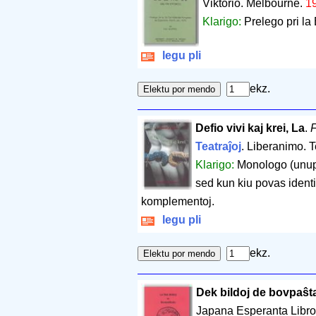
Viktorio. Melbourne.
1
Klarigo:
Prelego pri la 
legu pli
ekz.
Defio vivi kaj krei, La
.
F
Teatraĵoj
. Liberanimo. T
Klarigo:
Monologo (unupe
sed kun kiu povas identiĝ
komplementoj.
legu pli
ekz.
Dek bildoj de bovpaŝt
Japana Esperanta Libro