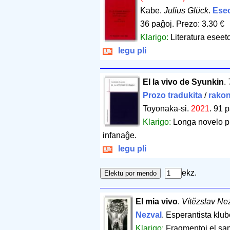
Kabe.
Julius Glück
.
Ese
36 paĝoj
.
Prezo: 3.30 €
Klarigo:
Literatura eseet
legu pli
El la vivo de Syunkin
.
Prozo tradukita
/
rakon
Toyonaka-si.
2021
.
91 p
Klarigo:
Longa novelo pr
infanaĝe.
legu pli
ekz.
El mia vivo
.
Vítĕzslav Ne
Nezval
. Esperantista klub
Klarigo:
Fragmentoj el sa