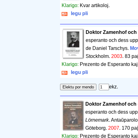
Klarigo:
Kvar artikoloj.
legu pli
Doktor Zamenhof och d
esperanto och dess up
de Daniel Tarschys.
Mo
Stockholm.
2003
.
83 pa
Klarigo:
Prezento de Esperanto kaj 
legu pli
ekz.
Doktor Zamenhof och d
esperanto och dess up
Lörnemark
. Antaŭparol
Göteborg.
2007
.
170 pa
Klarigo:
Prezento de Esperanto kaj 