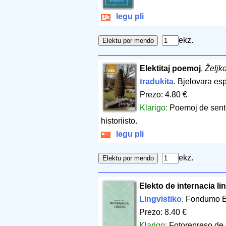
legu pli
ekz.
Elektitaj poemoj
.
Željk
tradukita
. Bjelovara esp
Prezo: 4.80 €
Klarigo:
Poemoj de sentem
historiisto.
legu pli
ekz.
Elekto de internacia li
Lingvistiko
. Fondumo E
Prezo: 8.40 €
Klarigo:
Fotorepreso de 