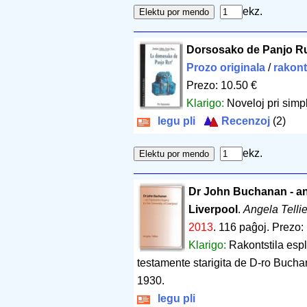
ekz.
Dorsosako de Panjo Ru
Prozo originala
/
rakont
Prezo: 10.50 €
Klarigo:
Noveloj pri simpl
legu pli
Recenzoj
(2)
ekz.
Dr John Buchanan - an 
Liverpool
.
Angela Tellie
2013
.
116 paĝoj
.
Prezo:
Klarigo:
Rakontstila espl
testamente starigita de D-ro Bucha
1930.
legu pli