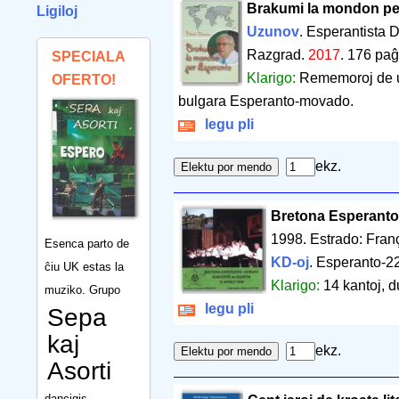
Brakumi la mondon pe
Ligiloj
Uzunov
. Esperantista D
Razgrad.
2017
.
176 paĝ
SPECIALA
Klarigo:
Rememoroj de unu
OFERTO!
bulgara Esperanto-movado.
legu pli
ekz.
Bretona Esperanto
1998. Estrado: Franç
Esenca parto de
KD-oj
. Esperanto-22
ĉiu UK estas la
Klarigo:
14 kantoj, d
muziko. Grupo
legu pli
Sepa
kaj
ekz.
Asorti
dancigis