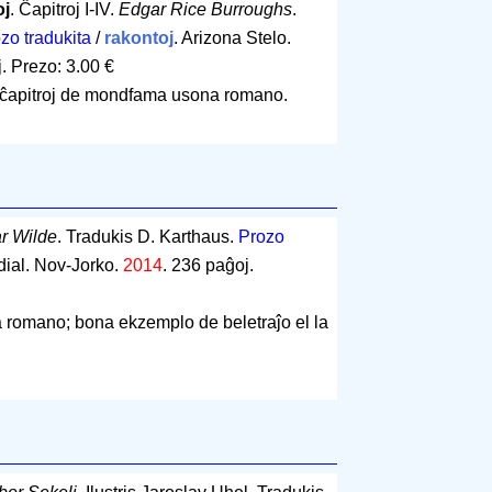
oj
. Ĉapitroj I-IV.
Edgar Rice Burroughs
.
zo tradukita
/
rakontoj
. Arizona Stelo.
j
.
Prezo: 3.00 €
 ĉapitroj de mondfama usona romano.
ar Wilde
. Tradukis D. Karthaus.
Prozo
dial. Nov-Jorko.
2014
.
236 paĝoj
.
ka romano; bona ekzemplo de beletraĵo el la