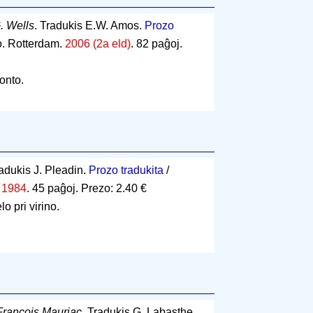
. Wells
. Tradukis E.W. Amos.
Prozo
o. Rotterdam.
2006 (2a eld)
.
82 paĝoj
.
onto.
radukis J. Pleadin.
Prozo tradukita
/
.
1984
.
45 paĝoj
.
Prezo: 2.40 €
o pri virino.
François Mauriac
. Tradukis G. Labasthe.