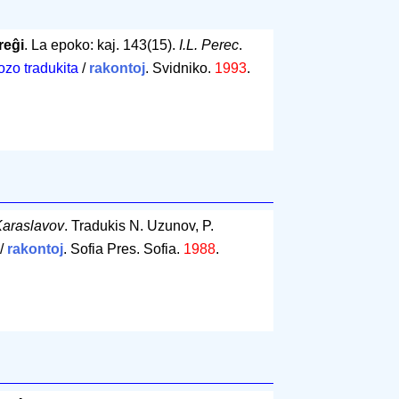
reĝi
. La epoko: kaj. 143(15).
I.L. Perec
.
ozo tradukita
/
rakontoj
. Svidniko.
1993
.
Karaslavov
. Tradukis N. Uzunov, P.
/
rakontoj
. Sofia Pres. Sofia.
1988
.