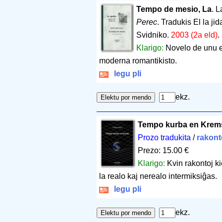
Tempo de mesio, La
. 
Perec
. Tradukis El la jid
Svidniko.
2003 (2a eld)
.
Klarigo:
Novelo de unu el 
moderna romantikisto.
legu pli
ekz.
Tempo kurba en Krem
Prozo tradukita
/
rakont
Prezo: 15.00 €
Klarigo:
Kvin rakontoj ki
la realo kaj nerealo intermiksiĝas.
legu pli
ekz.