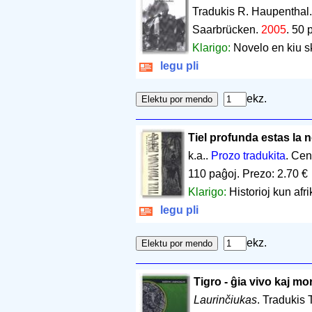
Tradukis R. Haupenthal
Saarbrücken.
2005
.
50 
Klarigo:
Novelo en kiu s
legu pli
ekz.
Tiel profunda estas la 
k.a..
Prozo tradukita
. Cen
110 paĝoj
.
Prezo: 2.70 €
Klarigo:
Historioj kun afri
legu pli
ekz.
Tigro - ĝia vivo kaj mo
Laurinčiukas
. Tradukis 