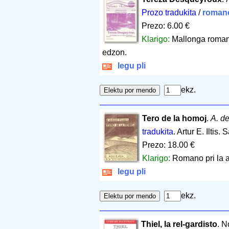
Prozo tradukita
/
roman
Prezo: 6.00 €
Klarigo:
Mallonga romano 
edzon.
legu pli
ekz.
Tero de la homoj
.
A. d
tradukita
. Artur E. Iltis
Prezo: 18.00 €
Klarigo:
Romano pri la a
legu pli
ekz.
Thiel, la rel-gardisto
. N