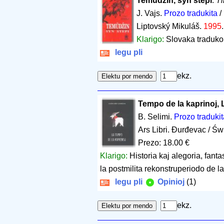
Temüdžin, syn stepi
.
Ti
J. Vajs.
Prozo tradukita
/
Liptovský Mikuláš.
1995
Klarigo:
Slovaka traduko 
legu pli
ekz.
Tempo de la kaprinoj, 
B. Selimi.
Prozo tradukit
Ars Libri. Đurđevac / Świ
Prezo: 18.00 €
Klarigo:
Historia kaj alegoria, fant
la postmilita rekonstruperiodo de 
legu pli
Opinioj
(1)
ekz.