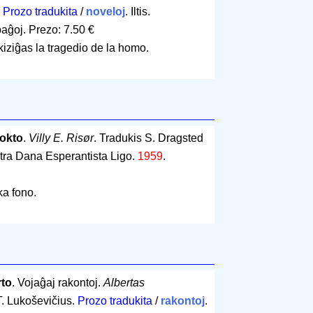
.
Prozo tradukita
/
noveloj
. Iltis.
paĝoj
.
Prezo: 7.50 €
kiziĝas la tragedio de la homo.
nokto
.
Villy E. Risør
. Tradukis S. Dragsted
tra Dana Esperantista Ligo.
1959
.
ka fono.
rto
. Vojaĝaj rakontoj.
Albertas
T. Lukoševičius.
Prozo tradukita
/
rakontoj
.