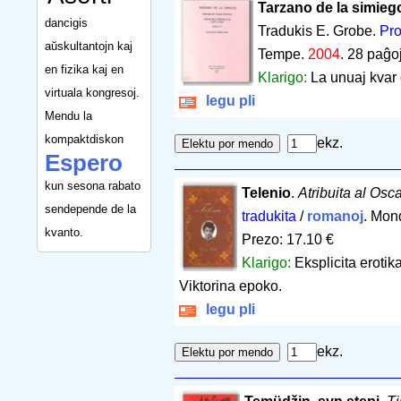
Tarzano de la simieg
dancigis
Tradukis E. Grobe.
Pro
aŭskultantojn kaj
Tempe.
2004
.
28 paĝo
en fizika kaj en
Klarigo:
La unuaj kvar
virtuala kongresoj.
legu pli
Mendu la
kompaktdiskon
ekz.
Espero
kun sesona rabato
Telenio
.
Atribuita al Osc
sendepende de la
tradukita
/
romanoj
. Mon
kvanto.
Prezo: 17.10 €
Klarigo:
Eksplicita eroti
Viktorina epoko.
legu pli
ekz.