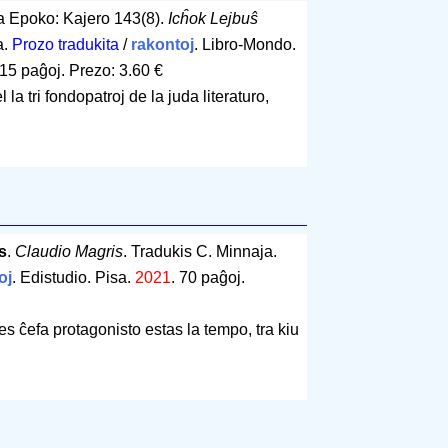
La Epoko: Kajero 143(8).
Icĥok Lejbuŝ
a.
Prozo tradukita
/
rakontoj
. Libro-Mondo.
15 paĝoj
.
Prezo: 3.60 €
la tri fondopatroj de la juda literaturo,
s
.
Claudio Magris
. Tradukis C. Minnaja.
oj
. Edistudio. Pisa.
2021
.
70 paĝoj
.
es ĉefa protagonisto estas la tempo, tra kiu