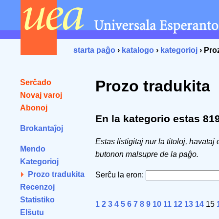
starta paĝo
›
katalogo
›
kategorioj
› Pro
Prozo tradukita
Serĉado
Novaj varoj
Abonoj
En la kategorio estas 819 
Brokantaĵoj
Estas listigitaj nur la titoloj, havataj
Mendo
butonon malsupre de la paĝo.
Kategorioj
Prozo tradukita
Serĉu la eron:
Recenzoj
Statistiko
1
2
3
4
5
6
7
8
9
10
11
12
13
14
15
Elŝutu