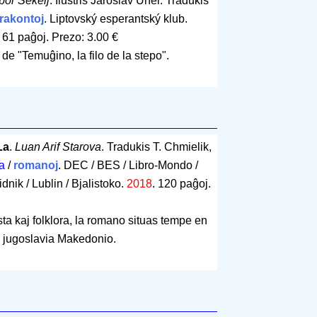
bor Sekelj
. Ilustris Jaroslav Uhel. Tradukis
rakontoj
. Liptovský esperantský klub.
.
61 paĝoj
.
Prezo: 3.00 €
de "Temuĝino, la filo de la stepo".
La
.
Luan Arif Starova
. Tradukis T. Chmielik,
a
/
romanoj
. DEC / BES / Libro-Mondo /
dnik / Lublin / Bjalistoko.
2018
.
120 paĝoj
.
asta kaj folklora, la romano situas tempe en
la jugoslavia Makedonio.