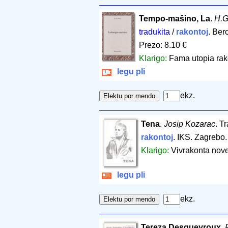
Tempo-maŝino, La
.
H.G
tradukita
/
rakontoj
. Ber
Prezo: 8.10 €
Klarigo:
Fama utopia rak
legu pli
ekz.
Tena
.
Josip Kozarac
. T
rakontoj
. IKS. Zagrebo
Klarigo:
Vivrakonta novel
legu pli
ekz.
Tereza Desqueyroux
.