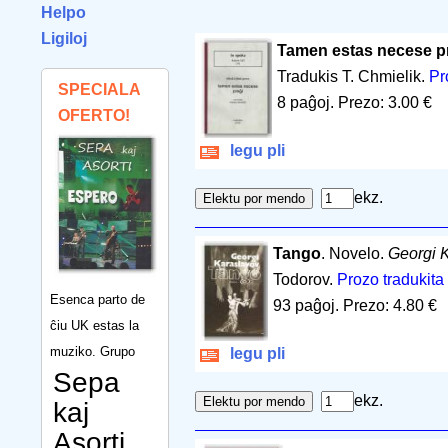
Helpo
Ligiloj
Tamen estas necese p
Tradukis T. Chmielik.
Pr
SPECIALA
8 paĝoj
.
Prezo: 3.00 €
OFERTO!
legu pli
ekz.
Tango
. Novelo.
Georgi 
Todorov.
Prozo tradukita
Esenca parto de
93 paĝoj
.
Prezo: 4.80 €
ĉiu UK estas la
muziko. Grupo
legu pli
Sepa
ekz.
kaj
Asorti