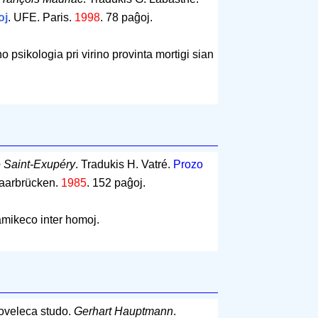
oj
. UFE. Paris.
1998
.
78 paĝoj
.
psikologia pri virino provinta mortigi sian
e Saint-Exupéry
. Tradukis H. Vatré.
Prozo
. Saarbrücken.
1985
.
152 paĝoj
.
mikeco inter homoj.
oveleca studo.
Gerhart Hauptmann
.