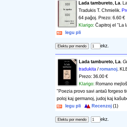
Lada tambureto, La
. L
Tradukis T. Chmielik.
Pr
64 paĝoj
.
Prezo: 6.60 €
Klarigo:
Ĉapitroj el "La 
legu pli
ekz.
Lada tambureto, La
.
G
tradukita
/
romanoj
. KL
Prezo: 36.00 €
Klarigo:
Romano mejloŝto
"Poezia provo savi antaŭ forgeso 
poloj kaj germanoj, judoj kaj kaŝub
legu pli
Recenzoj
(1)
ekz.