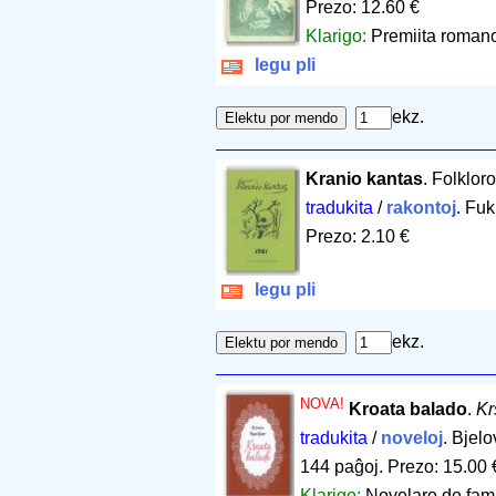
Prezo: 12.60 €
Klarigo:
Premiita romano 
legu pli
ekz.
Kranio kantas
. Folklor
tradukita
/
rakontoj
. Fu
Prezo: 2.10 €
legu pli
ekz.
NOVA!
Kroata balado
.
Kr
tradukita
/
noveloj
. Bjel
144 paĝoj
.
Prezo: 15.00 
Klarigo:
Novelaro de fama