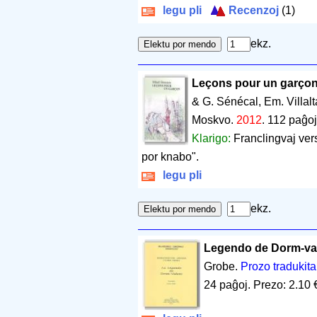
legu pli
Recenzoj
(1)
ekz.
Leçons pour un garço
& G. Sénécal, Em. Villal
Moskvo.
2012
.
112 paĝo
Klarigo:
Franclingvaj vers
por knabo".
legu pli
ekz.
Legendo de Dorm-val
Grobe.
Prozo tradukita
24 paĝoj
.
Prezo: 2.10 