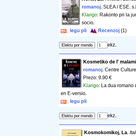
romanoj
. SLEA / ESE. s.l
Klarigo:
Rakonto pri la ju
socio.
legu pli
Recenzoj
(1)
ekz.
Kosmetiko de l' malam
romanoj
. Centre Cultur
Prezo: 9.90 €
Klarigo:
La dua romano d
en E-versio.
legu pli
ekz.
Kosmokomikoj, La
.
Ita