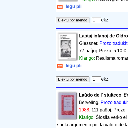
legu pli
ekz.
Lastaj infanoj de Oldro
Giessner.
Prozo tradukit
77 paĝoj
.
Prezo: 5.10 €
Klarigo:
Realisma romano
legu pli
ekz.
Laŭdo de l' stulteco
.
E
Berveling.
Prozo tradukit
1988
.
111 paĝoj
.
Prezo: 
Klarigo:
Ŝlosila verko el
sprita argumento por la valoro de l