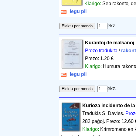
Klarigo:
Sep rakontoj de
legu pli
ekz.
Kurantoj de malsanoj
Prozo tradukita
/
rakont
Prezo: 1.20 €
Klarigo:
Humura rakont
legu pli
ekz.
Kurioza incidento de la
Tradukis S. Davies.
Proz
282 paĝoj
.
Prezo: 12.60 
Klarigo:
Krimromano en ki