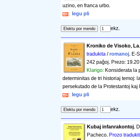
uzino, en franca urbo.
legu pli
ekz.
Kroniko de Visoko, La
tradukita
/
romanoj
. E-S
242 paĝoj
.
Prezo: 19.20
Klarigo:
Konsiderata la p
determinitas de tri historiaj temoj: 
persekutado de la Protestantoj kaj l
legu pli
ekz.
Kubaj infanrakontoj
. 
Pacheco.
Prozo traduki