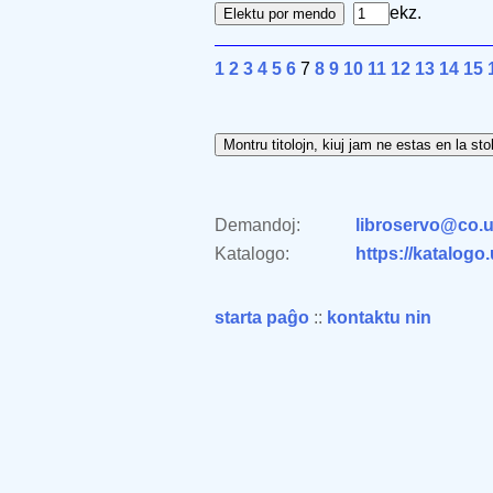
ekz.
1
2
3
4
5
6
7
8
9
10
11
12
13
14
15
Demandoj:
libroservo@co.u
Katalogo:
https://katalogo
starta paĝo
::
kontaktu nin