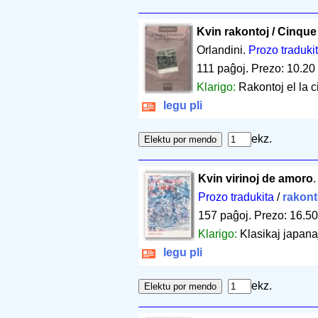
Kvin rakontoj / Cinque
Orlandini.
Prozo traduki
111 paĝoj
.
Prezo: 10.20
Klarigo:
Rakontoj el la 
legu pli
ekz.
Kvin virinoj de amoro
Prozo tradukita
/
rakont
157 paĝoj
.
Prezo: 16.50
Klarigo:
Klasikaj japana
legu pli
ekz.