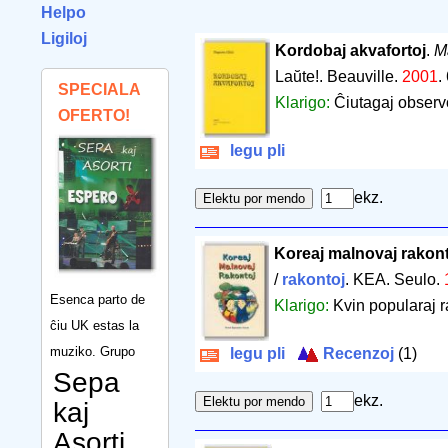
Helpo
Ligiloj
Kordobaj akvafortoj
.
M
Laŭte!. Beauville.
2001
.
SPECIALA
Klarigo:
Ĉiutagaj observo
OFERTO!
legu pli
ekz.
Koreaj malnovaj rakon
/
rakontoj
. KEA. Seulo.
Esenca parto de
Klarigo:
Kvin popularaj r
ĉiu UK estas la
muziko. Grupo
legu pli
Recenzoj
(1)
Sepa
ekz.
kaj
Asorti