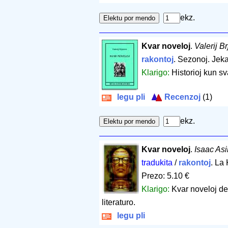
ekz.
Kvar noveloj
.
Valerij B
rakontoj
. Sezonoj. Jek
Klarigo:
Historioj kun sv
legu pli
Recenzoj
(1)
ekz.
Kvar noveloj
.
Isaac As
tradukita
/
rakontoj
. La
Prezo: 5.10 €
Klarigo:
Kvar noveloj de
literaturo.
legu pli