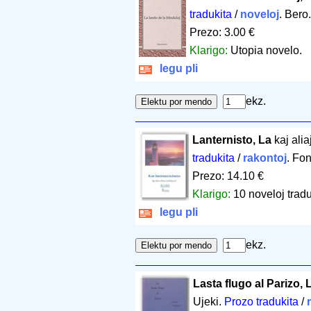
tradukita
/
noveloj
. Bero
Prezo: 3.00 €
Klarigo:
Utopia novelo.
legu pli
ekz.
Lanternisto, La
kaj alia
tradukita
/
rakontoj
. Fo
Prezo: 14.10 €
Klarigo:
10 noveloj trad
legu pli
ekz.
Lasta flugo al Parizo, 
Ujeki.
Prozo tradukita
/