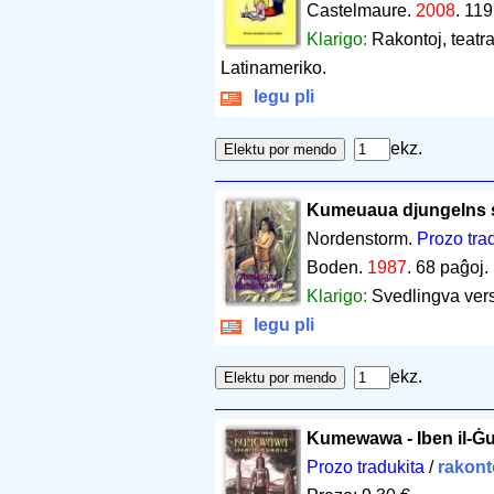
Castelmaure.
2008
.
119
Klarigo:
Rakontoj, teatra
Latinameriko.
legu pli
ekz.
Kumeuaua djungelns 
Nordenstorm.
Prozo tra
Boden.
1987
.
68 paĝoj
.
Klarigo:
Svedlingva vers
legu pli
ekz.
Kumewawa - Iben il-Ġ
Prozo tradukita
/
rakont