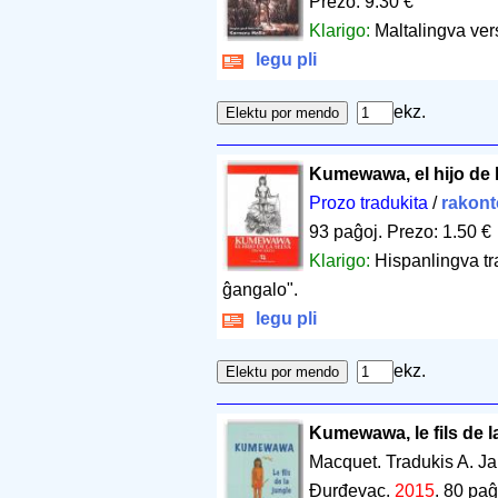
Prezo: 9.30 €
Klarigo:
Maltalingva ver
legu pli
ekz.
Kumewawa, el hijo de l
Prozo tradukita
/
rakont
93 paĝoj
.
Prezo: 1.50 €
Klarigo:
Hispanlingva tr
ĝangalo".
legu pli
ekz.
Kumewawa, le fils de l
Macquet. Tradukis A. J
Đurđevac.
2015
.
80 paĝ