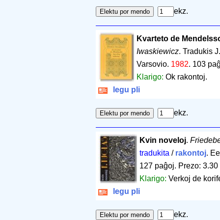
ekz.
Kvarteto de Mendelssoh
Iwaskiewicz
. Tradukis 
Varsovio.
1982
.
103 paĝ
Klarigo:
Ok rakontoj.
legu pli
ekz.
Kvin noveloj
.
Friedebe
tradukita
/
rakontoj
. Ee
127 paĝoj
.
Prezo: 3.30
Klarigo:
Verkoj de korif
legu pli
ekz.