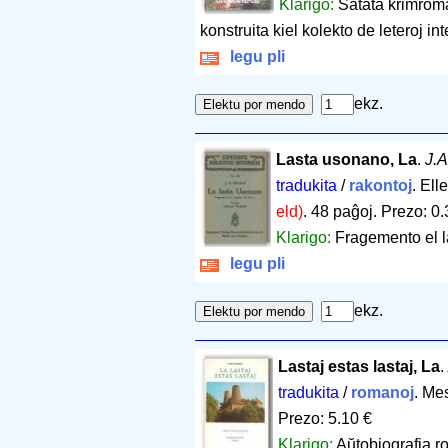
Klarigo:
Ŝatata krimroma
konstruita kiel kolekto de leteroj int
legu pli
ekz.
Lasta usonano, La
.
J.A
tradukita
/
rakontoj
. Ell
eld)
.
48 paĝoj
.
Prezo: 0.
Klarigo:
Fragemento el l
legu pli
ekz.
Lastaj estas lastaj, La
.
tradukita
/
romanoj
. Me
Prezo: 5.10 €
Klarigo:
Aŭtobiografia r