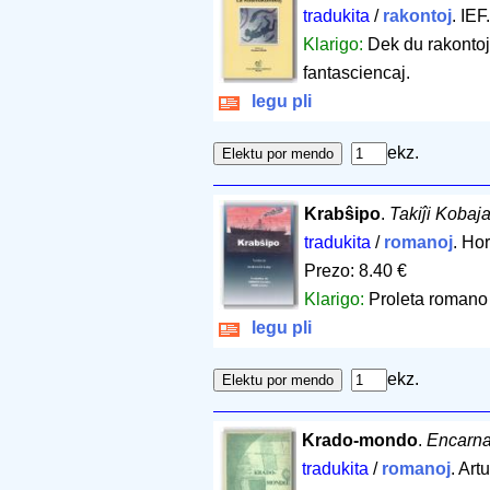
tradukita
/
rakontoj
. IEF
Klarigo:
Dek du rakontoj 
fantasciencaj.
legu pli
ekz.
Krabŝipo
.
Takiĵi Kobaja
tradukita
/
romanoj
. Ho
Prezo: 8.40 €
Klarigo:
Proleta romano v
legu pli
ekz.
Krado-mondo
.
Encarna
tradukita
/
romanoj
. Art