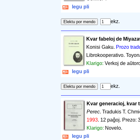
legu pli
ekz.
Kvar fabeloj de Miyaz
Konisi Gaku.
Prozo trad
Librokooperativo. Toyon
Klarigo:
Verkoj de aŭtoro
legu pli
ekz.
Kvar generacioj, kvar 
Perec
. Tradukis T. Chmi
1993
.
12 paĝoj
.
Prezo: 
Klarigo:
Novelo.
legu pli