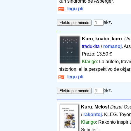
kun sindromo de Asperger.
legu pli
ekz.
Kuru, knabo, kuru
.
Uri
tradukita
/
romanoj
. Ar
Prezo: 13.50 €
Klarigo:
La aŭtoro, trav
historion, el la perspektivo de okjar
legu pli
ekz.
Kuru, Melos!
Dazai Os
/
rakontoj
. KLEG. Toyon
Klarigo:
Rakonto inspir
Schiller".