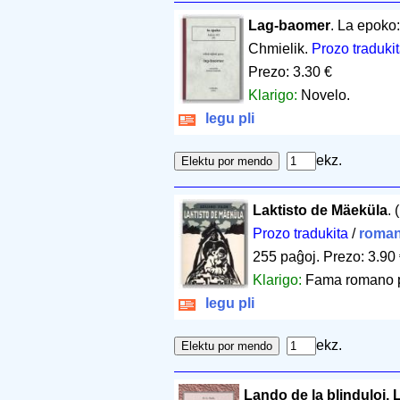
Lag-baomer
. La epoko:
Chmielik.
Prozo traduki
Prezo: 3.30 €
Klarigo:
Novelo.
legu pli
ekz.
Laktisto de Mäeküla
. 
Prozo tradukita
/
roman
255 paĝoj
.
Prezo: 3.90
Klarigo:
Fama romano pri
legu pli
ekz.
Lando de la blinduloj, 