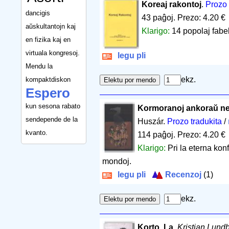
Koreaj rakontoj
.
Prozo 
dancigis
43 paĝoj
.
Prezo: 4.20 €
aŭskultantojn kaj
Klarigo:
14 popolaj fabel
en fizika kaj en
virtuala kongresoj.
legu pli
Mendu la
ekz.
kompaktdiskon
Espero
kun sesona rabato
Kormoranoj ankoraŭ ne 
sendepende de la
Huszár.
Prozo tradukita
/
kvanto.
114 paĝoj
.
Prezo: 4.20 €
Klarigo:
Pri la eterna konf
mondoj.
legu pli
Recenzoj
(1)
ekz.
Korto, La
.
Kristian Lund