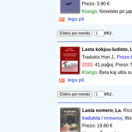
Prezo: 3.90 €
Klarigo:
Noveleto pri j
legu pli
ekz.
Lasta kokjuu-ludisto, La
Tradukis Hori J..
Prozo t
2020
.
41 paĝoj
.
Prezo: 
Klarigo:
Bela kaj utila s
legu pli
ekz.
Lasta somero, La
.
Ric
tradukita
/
romanoj
. Ilt
Prezo: 19.80 €