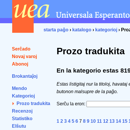
starta paĝo
›
katalogo
›
kategorioj
› Pro
Prozo tradukita
Serĉado
Novaj varoj
Abonoj
En la kategorio estas 819 
Brokantaĵoj
Estas listigitaj nur la titoloj, havataj
Mendo
butonon malsupre de la paĝo.
Kategorioj
Prozo tradukita
Serĉu la eron:
Recenzoj
Statistiko
1
2
3
4
5
6
7
8
9
10
11
12
13
14
15
Elŝutu