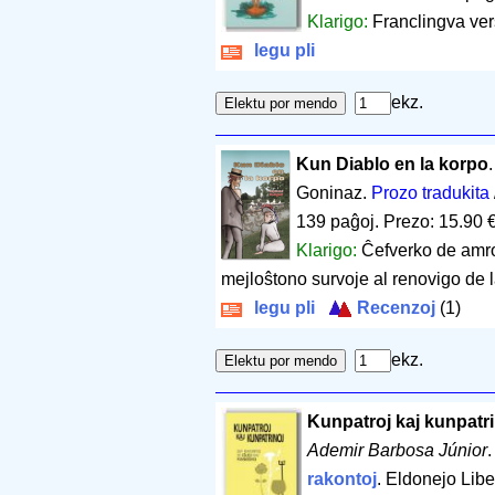
Klarigo:
Franclingva ver
legu pli
ekz.
Kun Diablo en la korpo
Goninaz.
Prozo tradukita
139 paĝoj
.
Prezo: 15.90 
Klarigo:
Ĉefverko de amro
mejloŝtono survoje al renovigo de 
legu pli
Recenzoj
(1)
ekz.
Kunpatroj kaj kunpatri
Ademir Barbosa Júnior
.
rakontoj
. Eldonejo Liber