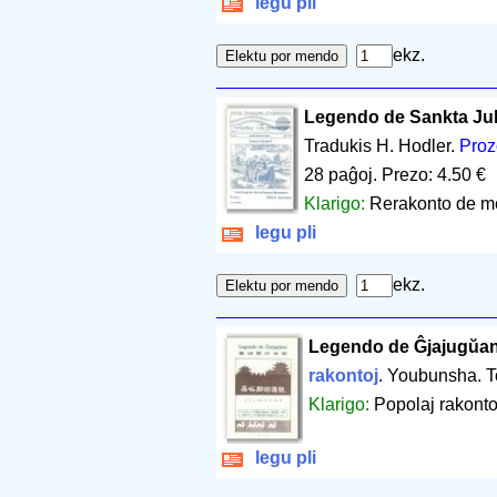
legu pli
ekz.
Legendo de Sankta Jul
Tradukis H. Hodler.
Proz
28 paĝoj
.
Prezo: 4.50 €
Klarigo:
Rerakonto de m
legu pli
ekz.
Legendo de Ĝjajugŭa
rakontoj
. Youbunsha. 
Klarigo:
Popolaj rakontoj
legu pli