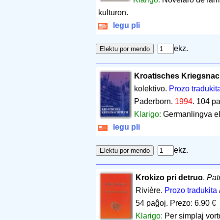
kulturon.
legu pli
ekz.
Kroatisches Kriegsna
kolektivo.
Prozo tradukit
Paderborn.
1994
.
104 pa
Klarigo:
Germanlingva eld
legu pli
ekz.
Krokizo pri detruo
.
Pat
Rivière.
Prozo tradukita
54 paĝoj
.
Prezo: 6.90 €
Klarigo:
Per simplaj vort