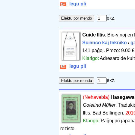
legu pli
ekz.
Guide Iltis
. Bio-vinoj en
Scienco kaj tekniko
/
g
141 paĝoj
.
Prezo: 9.00 €
Klarigo:
Adresaro de kulti
legu pli
ekz.
(Nehavebla)
Hasegawa 
Gotelind Müller
. Traduk
Iltis. Bad Bellingen.
201
Klarigo:
Paĝoj pri japan
rezisto.