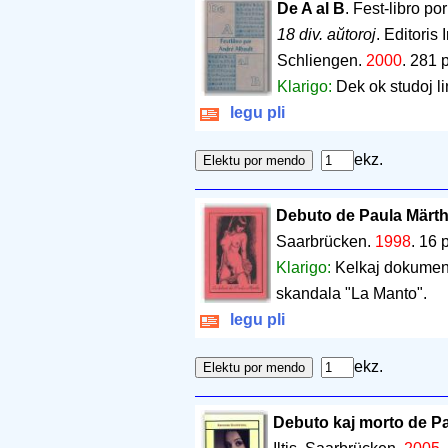
De A al B
. Fest-libro po
18 div. aŭtoroj
. Editoris
Schliengen.
2000
.
281 
Klarigo:
Dek ok studoj lin
legu pli
ekz.
Debuto de Paula Märth
Saarbrücken.
1998
.
16 
Klarigo:
Kelkaj dokumento
skandala "La Manto".
legu pli
ekz.
Debuto kaj morto de Pa