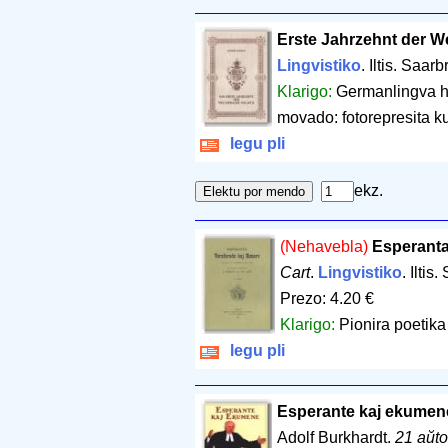
Erste Jahrzehnt der W
Lingvistiko
. Iltis. Saar
Klarigo:
Germanlingva hi
movado: fotorepresita ku
legu pli
ekz.
(Nehavebla)
Esperanta
Cart
.
Lingvistiko
. Iltis
Prezo: 4.20 €
Klarigo:
Pionira poetika
legu pli
Esperante kaj ekumen
Adolf Burkhardt.
21 aŭto