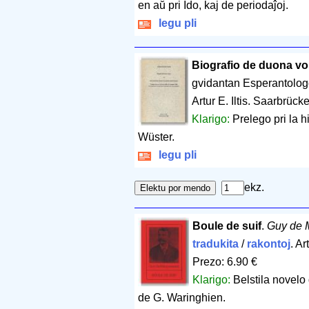
en aŭ pri Ido, kaj de periodaĵoj.
legu pli
Biografio de duona vo
gvidantan Esperantolo
Artur E. Iltis. Saarbrück
Klarigo:
Prelego pri la h
Wüster.
legu pli
ekz.
Boule de suif
.
Guy de 
tradukita
/
rakontoj
. Ar
Prezo: 6.90 €
Klarigo:
Belstila novel
de G. Waringhien.