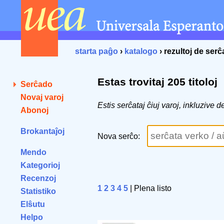
starta paĝo
›
katalogo
› rezultoj de ser
Estas trovitaj 205 titoloj
Serĉado
Novaj varoj
Estis serĉataj ĉiuj varoj, inkluzive de
Abonoj
Brokantaĵoj
Nova serĉo:
Mendo
Kategorioj
Recenzoj
1
2
3
4
5
| Plena listo
Statistiko
Elŝutu
Helpo