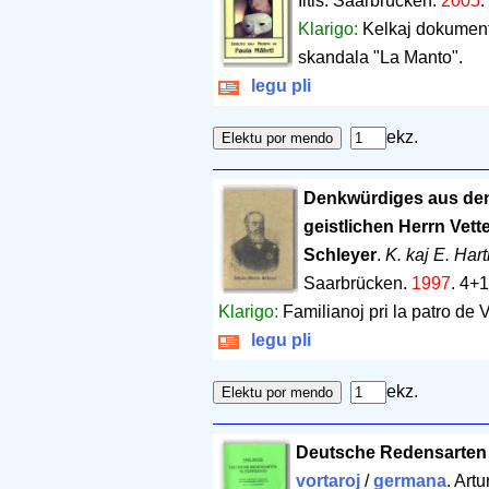
Iltis. Saarbrücken.
2005
Klarigo:
Kelkaj dokumento
skandala "La Manto".
legu pli
ekz.
Denkwürdiges aus de
geistlichen Herrn Vett
Schleyer
.
K. kaj E. Har
Saarbrücken.
1997
.
4+1
Klarigo:
Familianoj pri la patro de 
legu pli
ekz.
Deutsche Redensarten 
vortaroj
/
germana
. Art