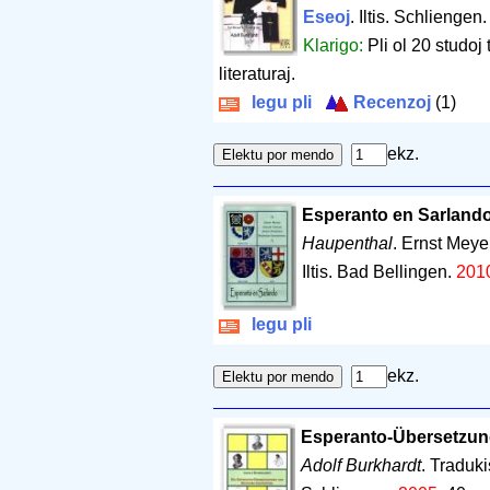
Eseoj
. Iltis. Schliengen
Klarigo:
Pli ol 20 studoj 
literaturaj.
legu pli
Recenzoj
(1)
ekz.
Esperanto en Sarland
Haupenthal
. Ernst Meye
Iltis. Bad Bellingen.
201
legu pli
ekz.
Esperanto-Übersetzun
Adolf Burkhardt
. Traduk