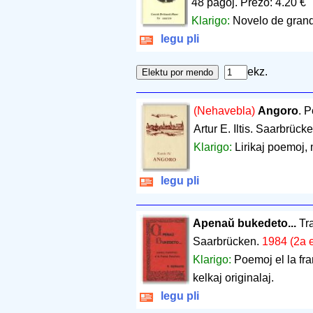
48 paĝoj
.
Prezo: 4.20 €
Klarigo:
Novelo de grand
legu pli
ekz.
(Nehavebla)
Angoro
. 
Artur E. Iltis. Saarbrück
Klarigo:
Lirikaj poemoj, 
legu pli
Apenaŭ bukedeto...
Tra
Saarbrücken.
1984 (2a e
Klarigo:
Poemoj el la fra
kelkaj originalaj.
legu pli