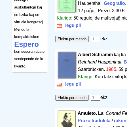
Haupenthal.
Geografio,
aŭskultantojn kaj
12 paĝoj
.
Prezo: 3.30 €
en fizika kaj en
Klarigo:
50 reguloj de multvojaĝint
virtuala kongresoj.
legu pli
Mendu la
kompaktdiskon
ekz.
Espero
kun sesona rabato
Albert Schramm
kaj li
sendepende de la
Reinhard Haupenthal
.
B
kvanto.
Saarbrücken.
1985
.
59 
Klarigo:
Kun faksimiloj ka
legu pli
ekz.
Amuleto, La
.
Conrad Fe
Prozo tradukita
/
rakon