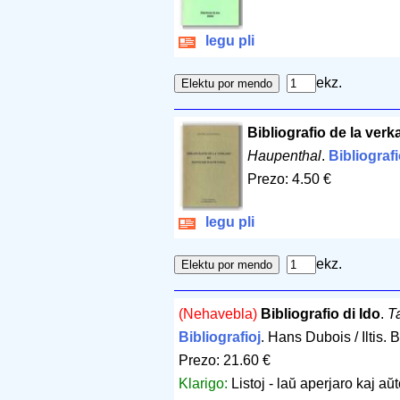
legu pli
ekz.
Bibliografio de la ver
Haupenthal
.
Bibliografi
Prezo: 4.50 €
legu pli
ekz.
(Nehavebla)
Bibliografio di Ido
.
T
Bibliografioj
. Hans Dubois / Iltis.
Prezo: 21.60 €
Klarigo:
Listoj - laŭ aperjaro kaj aŭ