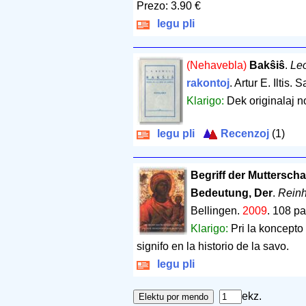
Prezo: 3.90 €
legu pli
(Nehavebla)
Bakŝiŝ
.
Le
rakontoj
. Artur E. Iltis.
Klarigo:
Dek originalaj n
legu pli
Recenzoj
(1)
Begriff der Mutterscha
Bedeutung, Der
.
Reinh
Bellingen.
2009
.
108 pa
Klarigo:
Pri la koncepto
signifo en la historio de la savo.
legu pli
ekz.