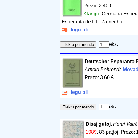
Prezo: 2.40 €
Klarigo:
Germana-Esperan
Esperanta de L.L. Zamenhof.
legu pli
ekz.
Deutscher Esperanto-Bu
Arnold Behrendt
.
Mova
Prezo: 3.60 €
legu pli
ekz.
Disaj gutoj
.
Henri Vatré
1989
.
83 paĝoj
.
Prezo: 