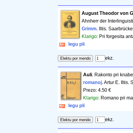
August Theodor von G
Ahnherr der Interlinguist
Grimm
. Iltis. Saarbrück
Klarigo:
Pri forgesita ant
legu pli
ekz.
Auli
. Rakonto pri knabe
romanoj
. Artur E. Iltis
Prezo: 4.50 €
Klarigo:
Romano pri mal
legu pli
ekz.