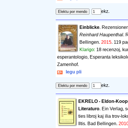
ekz.
Einblicke
. Rezensionen 
Reinhard Haupenthal
. 
Bellingen.
2015
.
119 pa
Klarigo:
18 recenzoj, kun
esperantologio, Esperanta leksikolo
Zamenhof.
legu pli
ekz.
EKRELO - Eldon-Koope
Literaturo
. Ein Verlag, 
ties libroj kaj ilia trov-lo
Iltis. Bad Bellingen.
201