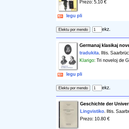
Prezo: 5.10 €
legu pli
ekz.
Germanaj klasikaj nove
tradukita
. Iltis. Saarbr
Klarigo:
Tri noveloj de G
legu pli
ekz.
Geschichte der Unive
Lingvistiko
. Iltis. Saar
Prezo: 10.80 €