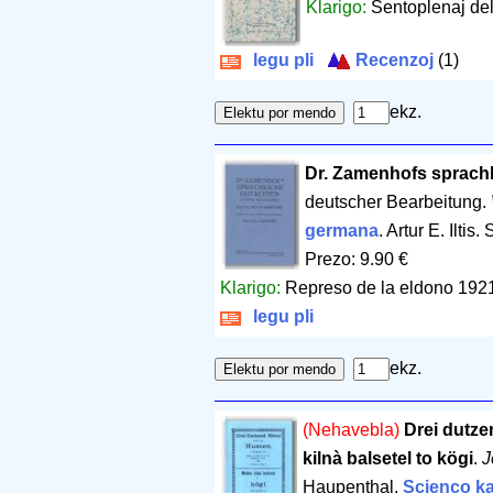
Klarigo:
Sentoplenaj del
legu pli
Recenzoj
(1)
ekz.
Dr. Zamenhofs sprach
deutscher Bearbeitung.
germana
. Artur E. Iltis
Prezo: 9.90 €
Klarigo:
Represo de la eldono 192
legu pli
ekz.
(Nehavebla)
Drei dutze
kilnà balsetel to kögi
.
J
Haupenthal.
Scienco ka