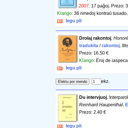
2007
.
17 paĝoj
.
Prezo: 3
Klarigo:
36 rimedoj kontraŭ tusado
legu pli
Drolaj rakontoj
.
Honoré
tradukita
/
rakontoj
. Il
Prezo: 16.50 €
Klarigo:
Eroj de iaspec
legu pli
ekz.
Du intervjuoj
. Interpar
Reinhard Haupenthal
.
E
Prezo: 2.40 €
legu pli