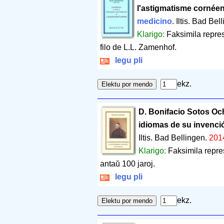
l'astigmatisme cornée
medicino
. Iltis. Bad Bel
Klarigo:
Faksimila repres
filo de L.L. Zamenhof.
legu pli
ekz.
D. Bonifacio Sotos Oc
idiomas de su invenci
Iltis. Bad Bellingen.
201
Klarigo:
Faksimila repre
antaŭ 100 jaroj.
legu pli
ekz.