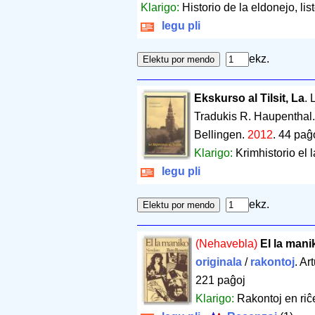
Klarigo:
Historio de la eldonejo, lis
legu pli
ekz.
Ekskurso al Tilsit, La
. 
Tradukis R. Haupenthal
Bellingen.
2012
.
44 paĝ
Klarigo:
Krimhistorio el 
legu pli
ekz.
(Nehavebla)
El la mani
originala
/
rakontoj
. Ar
221 paĝoj
Klarigo:
Rakontoj en riĉe