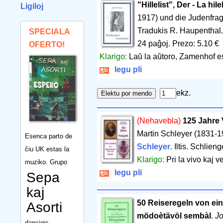
"Hillelist", Der - La hile
Ligiloj
1917) und die Judenfrag
Tradukis R. Haupenthal
SPECIALA
24 paĝoj
.
Prezo: 5.10 €
OFERTO!
Klarigo:
Laŭ la aŭtoro, Zamenhof es
legu pli
ekz.
(Nehavebla)
125 Jahre
Martin Schleyer (1831-1
Esenca parto de
Schleyer
. Iltis. Schlien
ĉiu UK estas la
Klarigo:
Pri la vivo kaj 
muziko. Grupo
legu pli
Sepa
kaj
50 Reiseregeln von ein
Asorti
mödoètävöl sembàl
.
Jo
dancigis