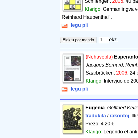
Schliengen.
2005
.
40 pa
Klarigo:
Germanlingva ve
Reinhard Haupenthal".
legu pli
ekz.
(Nehavebla)
Esperanto
Jacques Bernard, Rein
Saarbrücken.
2006
.
24 
Klarigo:
Intervjuo de 20
legu pli
Eugenia
.
Gottfried Kelle
tradukita
/
rakontoj
. Il
Prezo: 4.20 €
Klarigo:
Legendo el anti