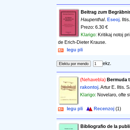
Beitrag zum Begräbnis
Haupenthal
.
Eseoj
. Ilt
Prezo: 6.30 €
Klarigo:
Kritikaj notoj 
de Erich-Dieter Krause.
legu pli
ekz.
(Nehavebla)
Bermuda t
rakontoj
. Artur E. Iltis
Klarigo:
Novelaro, ofte st
legu pli
Recenzoj
(1)
Bibliografio de la pub