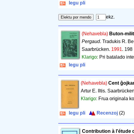
legu pli
ekz.
(Nehavebla)
Buton-milit
Pergaud
. Tradukis R. B
Saarbrücken.
1991
.
198 
Klarigo:
Pri batalado inte
legu pli
(Nehavebla)
Cent ĝojka
Artur E. Iltis. Saarbrücke
Klarigo:
Frua originala ko
legu pli
Recenzoj
(2)
Contribution à l'étude d