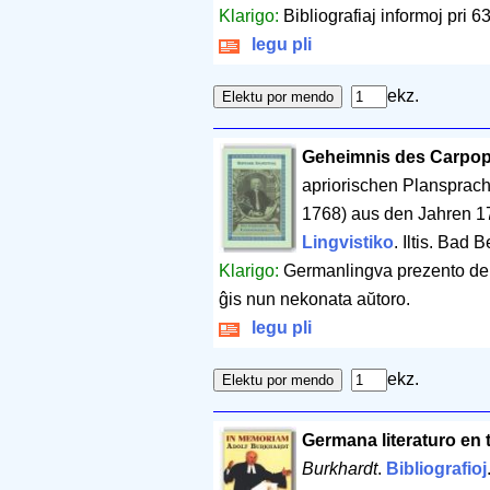
Klarigo:
Bibliografiaj informoj pri 63
legu pli
ekz.
Geheimnis des Carpop
apriorischen Plansprac
1768) aus den Jahren 
Lingvistiko
. Iltis. Bad 
Klarigo:
Germanlingva prezento de m
ĝis nun nekonata aŭtoro.
legu pli
ekz.
Germana literaturo en
Burkhardt
.
Bibliografioj