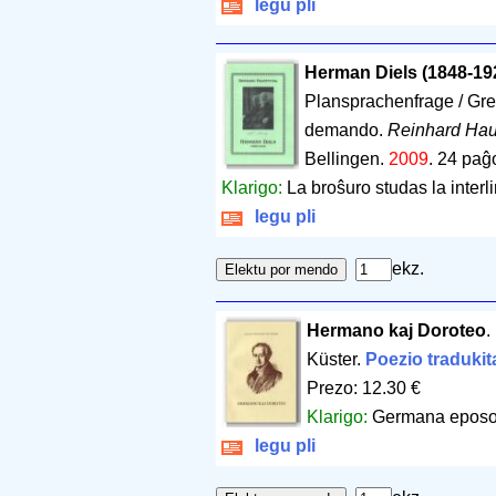
legu pli
Herman Diels (1848-19
Plansprachenfrage / Greki
demando.
Reinhard Hau
Bellingen.
2009
.
24 paĝ
Klarigo:
La broŝuro studas la interli
legu pli
ekz.
Hermano kaj Doroteo
.
Küster.
Poezio tradukit
Prezo: 12.30 €
Klarigo:
Germana eposo i
legu pli