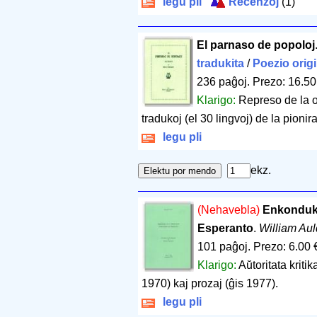
legu pli
Recenzoj
(1)
El parnaso de popoloj
tradukita
/
Poezio orig
236 paĝoj
.
Prezo: 16.50
Klarigo:
Represo de la o
tradukoj (el 30 lingvoj) de la pionira
legu pli
ekz.
(Nehavebla)
Enkonduko 
Esperanto
.
William Aul
101 paĝoj
.
Prezo: 6.00 
Klarigo:
Aŭtoritata kritik
1970) kaj prozaj (ĝis 1977).
legu pli