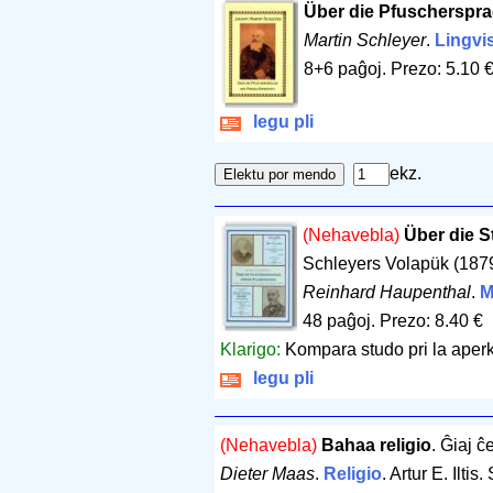
Über die Pfuscherspr
Martin Schleyer
.
Lingvi
8+6 paĝoj
.
Prezo: 5.10 
legu pli
ekz.
(Nehavebla)
Über die 
Schleyers Volapük (187
Reinhard Haupenthal
.
M
48 paĝoj
.
Prezo: 8.40 €
Klarigo:
Kompara studo pri la aper
legu pli
(Nehavebla)
Bahaa religio
. Ĝiaj ĉ
Dieter Maas
.
Religio
. Artur E. Ilti