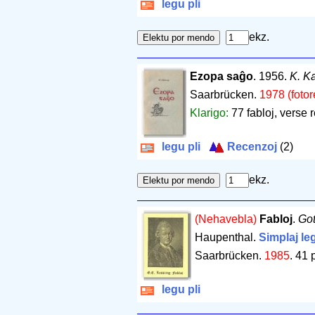
legu pli
ekz.
Ezopa saĝo
. 1956.
K. K
Saarbrücken.
1978 (fotor
Klarigo:
77 fabloj, verse r
legu pli
Recenzoj
(2)
ekz.
(Nehavebla)
Fabloj
.
Got
Haupenthal.
Simplaj leg
Saarbrücken.
1985
.
41 
legu pli