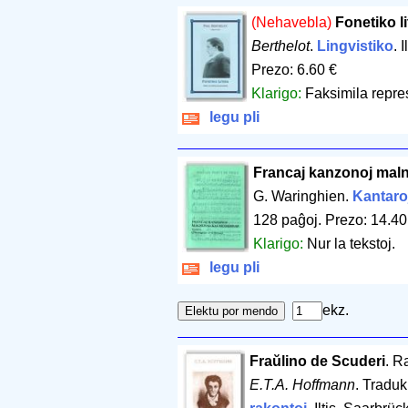
(Nehavebla)
Fonetiko li
Berthelot
.
Lingvistiko
. 
Prezo: 6.60 €
Klarigo:
Faksimila repre
legu pli
Francaj kanzonoj maln
G. Waringhien.
Kantaro
128 paĝoj
.
Prezo: 14.40
Klarigo:
Nur la tekstoj.
legu pli
ekz.
Fraŭlino de Scuderi
. R
E.T.A. Hoffmann
. Tradu