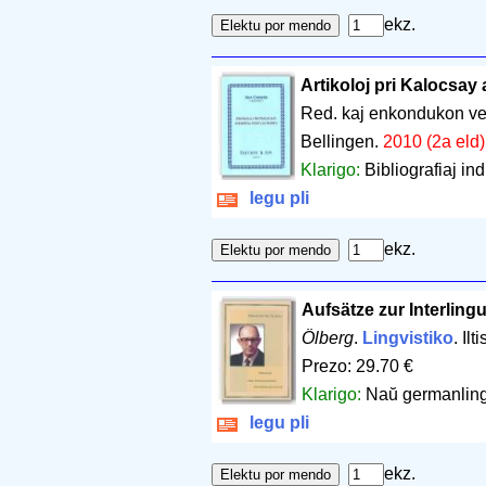
ekz.
Artikoloj pri Kalocsay 
Red. kaj enkondukon ve
Bellingen.
2010 (2a eld)
Klarigo:
Bibliografiaj ind
legu pli
ekz.
Aufsätze zur Interling
Ölberg
.
Lingvistiko
. Il
Prezo: 29.70 €
Klarigo:
Naŭ germanling
legu pli
ekz.