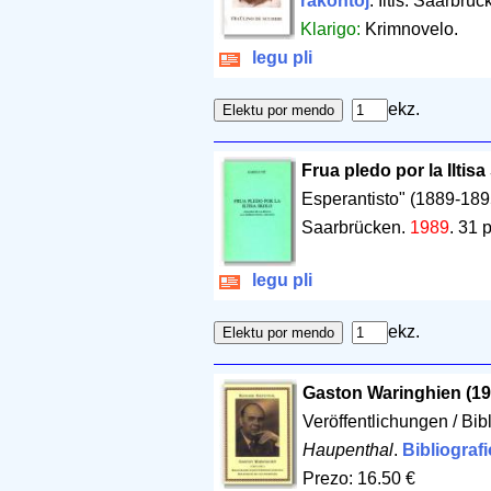
rakontoj
. Iltis. Saarbrü
Klarigo:
Krimnovelo.
legu pli
ekz.
Frua pledo por la Iltisa
Esperantisto" (1889-189
Saarbrücken.
1989
.
31 
legu pli
ekz.
Gaston Waringhien (19
Veröffentlichungen / Bibl
Haupenthal
.
Bibliografi
Prezo: 16.50 €